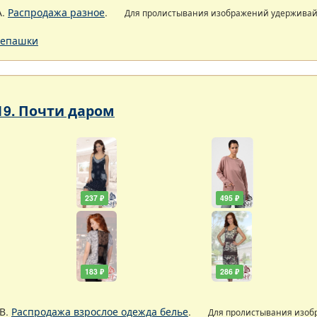
А.
Распродажа разное
.
Для пролистывания изображений удержива
епашки
19. Почти даром
237 ₽
495 ₽
183 ₽
286 ₽
В.
Распродажа взрослое одежда белье
.
Для пролистывания изо