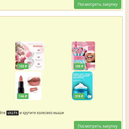
Посмотреть закупку
102 ₽
109 ₽
145 ₽
319 ₽
айте
и крутите колесико мыши
shift
Посмотреть закупку