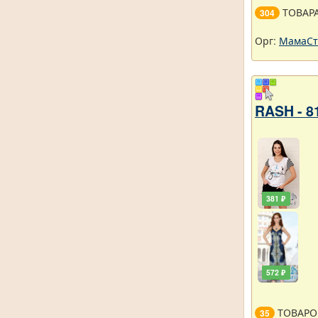
ТОВАР
304
Орг:
МамаСт
RASH - 8
381 ₽
572 ₽
ТОВАРО
35