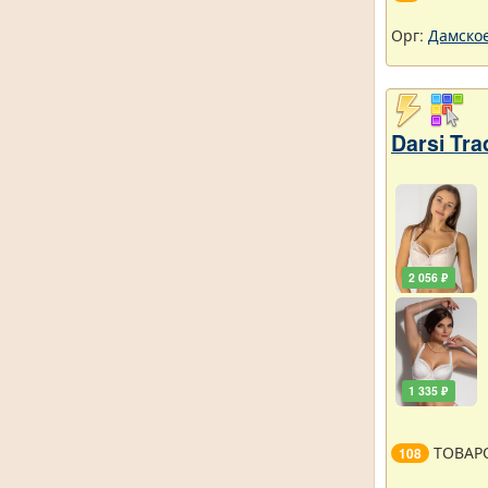
Орг:
Дамское
Darsi Tr
2 056 ₽
1 335 ₽
ТОВАР
108