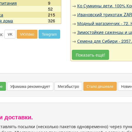
 питания
9
→
Ко Сумкины дети. 100% Ко
52
→
Ивановский трикотаж ZARK
жа
215
я дома
326
→
Модный магазинчик - 72.
→
Зимостойкие саженцы и цв
х:
VK
VKVideo
Telegram
→
Семена для Сибири - 2357
Показать ещё!
ое
Уфамама рекомендует
Мегабыстро
Стало дешевле
Нови
и доставки.
тавлять посылки (несколько пакетов одновременно) через пу