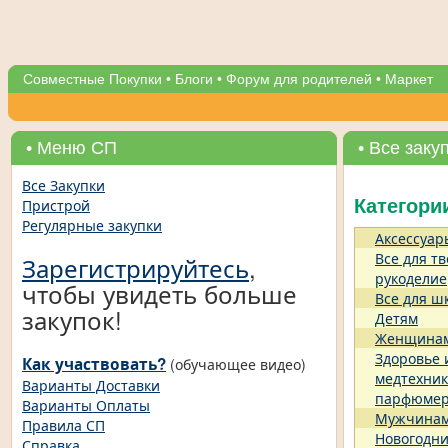
Совместные Покупки
•
Блоги
•
Форум для родителей
•
Маркет
• Меню СП
• Все заку
Все Закупки
Пристрой
Категори
Регулярные закупки
Аксессуар
Все для тв
Зарегистрируйтесь
,
рукоделие
чтобы увидеть больше
Все для ш
закупок!
Детям
Женщина
Здоровье 
Как участвовать?
(обучающее видео)
медтехник
Варианты Доставки
парфюме
Варианты Оплаты
Мужчина
Правила СП
Новогодни
Справка