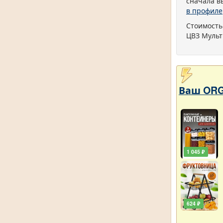
сначала в
в профиле
Стоимость
ЦВЗ Мульт
Ваш ORG
1 045 ₽
624 ₽