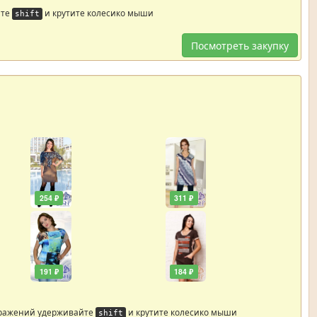
йте
и крутите колесико мыши
shift
Посмотреть закупку
254 ₽
311 ₽
191 ₽
184 ₽
бражений удерживайте
и крутите колесико мыши
shift