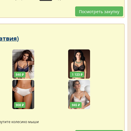
Посмотреть закупку
Латвия)
840 ₽
1 123 ₽
908 ₽
945 ₽
рутите колесико мыши