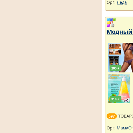
Орг:
Леда
Модный 
203 ₽
319 ₽
ТОВАР
597
Орг:
МамаСт