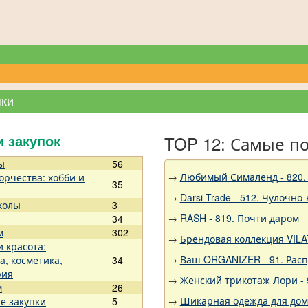
пки
TOP 12: Самые п
и закупок
ы
56
→
Любимый Сималенд - 820. 
орчества: хобби и
35
→
Darsi Trade - 512. Чулочно
колы
3
→
RASH - 819. Почти даром
34
м
302
→
Брендовая коллекция VILA
и красота:
→
Ваш ORGANIZER - 91. Рас
а, косметика,
34
рия
→
Женский трикотаж Лори - 
м
26
→
Шикарная одежда для дома,
е закупки
5