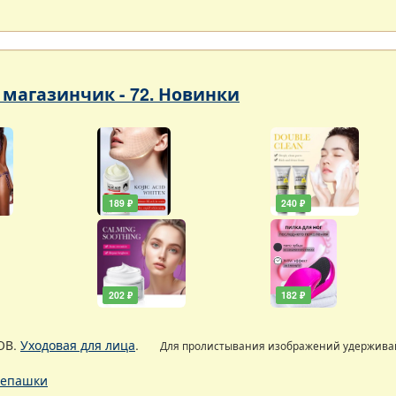
магазинчик - 72. Новинки
189 ₽
240 ₽
202 ₽
182 ₽
ОВ.
Уходовая для лица
.
Для пролистывания изображений удержив
епашки