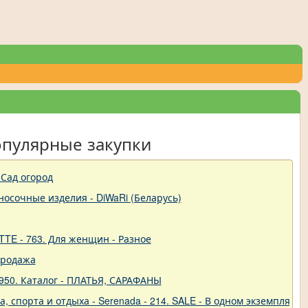
опулярные закупки
Сад огород
-носочные изделия - DiWaRi (Беларусь)
TTE - 763. Для женщин - Разное
продажа
950. Каталог - ПЛАТЬЯ, САРАФАНЫ
 спорта и отдыха - Serenada - 214. SALE - В одном экземпляре!