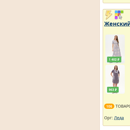
Женский
1 402 ₽
963 ₽
ТОВАР
106
Орг:
Леда