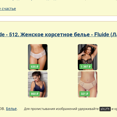
 счастье
ade - 512. Женское корсетное белье - Fluide (
635 ₽
1 397 ₽
860 ₽
321 ₽
ОВ.
Белье
.
Для пролистывания изображений удерживайте
и к
shift