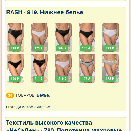
RASH - 819. Нижнее белье
218 ₽
173 ₽
204 ₽
173 ₽
221 ₽
196 ₽
211 ₽
210 ₽
173 ₽
173 ₽
ТОВАРОВ.
Белье
.
30
Орг:
Дамское счастье
Текстиль высокого качества
«НеСаДен» - 780. Полотенца махровые.