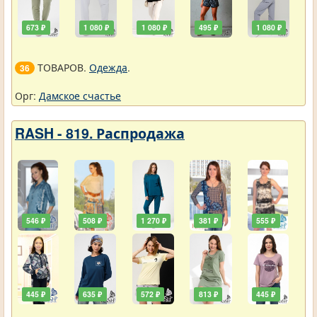
673 ₽
1 080 ₽
1 080 ₽
495 ₽
1 080 ₽
ТОВАРОВ.
Одежда
.
36
Орг:
Дамское счастье
RASH - 819. Распродажа
546 ₽
508 ₽
1 270 ₽
381 ₽
555 ₽
445 ₽
635 ₽
572 ₽
813 ₽
445 ₽