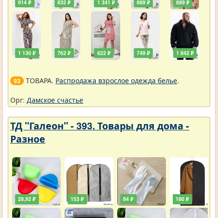
914 ₽
832 ₽
1 341 ₽
889 ₽
889 ₽
1 130 ₽
762 ₽
622 ₽
749 ₽
1 842 ₽
ТОВАРА.
Распродажа взрослое одежда белье
.
93
Орг:
Дамское счастье
ТД "Галеон" - 393. Товары для дома -
Разное
28,92 ₽
153 ₽
84 ₽
180 ₽