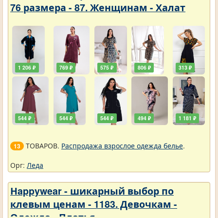
76 размера - 87. Женщинам - Халат
1 206 ₽
769 ₽
575 ₽
806 ₽
313 ₽
544 ₽
544 ₽
544 ₽
494 ₽
1 181 ₽
ТОВАРОВ.
Распродажа взрослое одежда белье
.
13
Орг:
Леда
Нappywear - шикарный выбор по
клевым ценам - 1183. Девочкам -
Одежда - Платья