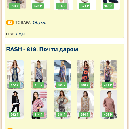
323 ₽
323 ₽
516 ₽
671 ₽
968 ₽
ТОВАРА.
Обувь
.
53
Орг:
Леда
RASH - 819. Почти даром
572 ₽
311 ₽
254 ₽
250 ₽
311 ₽
762 ₽
314 ₽
286 ₽
254 ₽
495 ₽