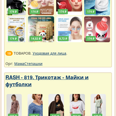
174 ₽
174 ₽
174 ₽
174 ₽
174 ₽
14,52 ₽
8,72 ₽
174 ₽
ТОВАРОВ.
Уходовая для лица
.
19
Орг:
МамаСтепашки
RASH - 819. Трикотаж - Майки и
футболки