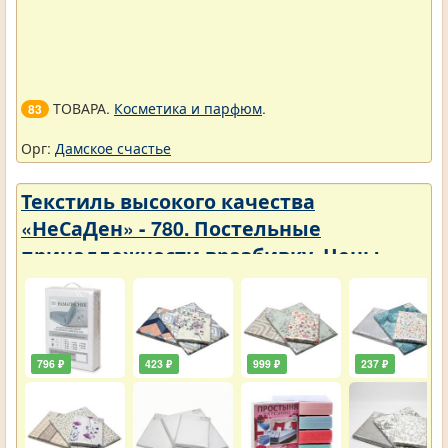
ТОВАРА.
Косметика и парфюм
.
83
Орг:
Дамское счастье
Текстиль высокого качества
«НеСаДен» - 780. Постельные
принадлежности вразбивку. Цены
упали
796 ₽
423 ₽
999 ₽
237 ₽