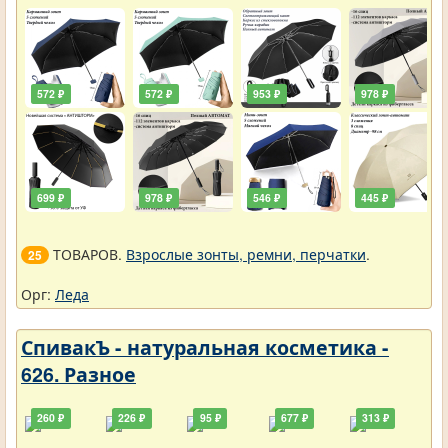
572 ₽
572 ₽
953 ₽
978 ₽
699 ₽
978 ₽
546 ₽
445 ₽
ТОВАРОВ.
Взрослые зонты, ремни, перчатки
.
25
Орг:
Леда
СпивакЪ - натуральная косметика -
626. Разное
260 ₽
226 ₽
95 ₽
677 ₽
313 ₽