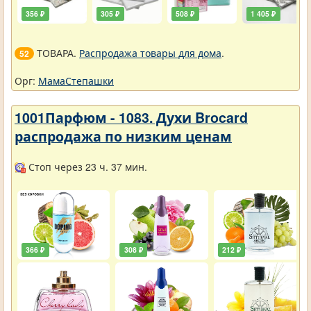
356 ₽
305 ₽
508 ₽
1 405 ₽
ТОВАРА.
Распродажа товары для дома
.
52
Орг:
МамаСтепашки
1001Парфюм - 1083. Духи Brocard
распродажа по низким ценам
Стоп через 23 ч. 37 мин.
366 ₽
308 ₽
212 ₽