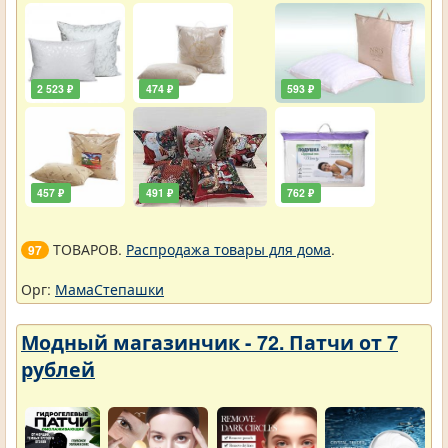
2 523 ₽
474 ₽
593 ₽
457 ₽
491 ₽
762 ₽
ТОВАРОВ.
Распродажа товары для дома
.
97
Орг:
МамаСтепашки
Модный магазинчик - 72. Патчи от 7
рублей