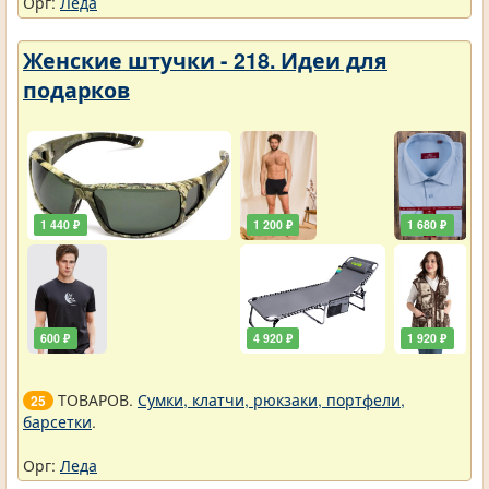
Орг:
Леда
Женские штучки - 218. Идеи для
подарков
1 440 ₽
1 200 ₽
1 680 ₽
600 ₽
4 920 ₽
1 920 ₽
ТОВАРОВ.
Сумки, клатчи, рюкзаки, портфели,
25
барсетки
.
Орг:
Леда