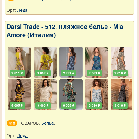
Орг:
Леда
Darsi Trade - 512. Пляжное белье - Mia
Amore (Италия)
3 811 ₽
3 652 ₽
2 221 ₽
2 063 ₽
3 016 ₽
4 605 ₽
3 493 ₽
6 035 ₽
3 016 ₽
3 016 ₽
ТОВАРОВ.
Белье
.
419
Орг:
Леда