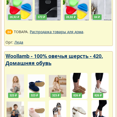
28,92 ₽
572 ₽
28,92 ₽
84 ₽
ТОВАРА.
Распродажа товары для дома
.
24
Орг:
Леда
Woollamb - 100% овечья шерсть - 420.
Домашняя обувь
323 ₽
323 ₽
323 ₽
826 ₽
826 ₽