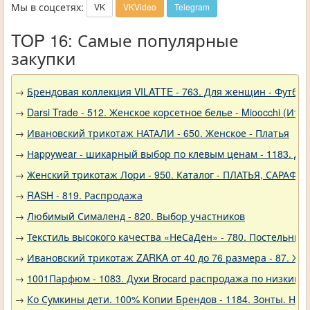
Мы в соцсетях:
VK
VKVideo
Telegram
TOP 16: Самые популярные
закупки
→
Брендовая коллекция VILATTE - 763. Для женщин - Футбол
→
Darsi Trade - 512. Женское корсетное белье - Mioocchi (Ита
→
Ивановский трикотаж НАТАЛИ - 650. Женское - Платья
→
Нappywear - шикарный выбор по клевым ценам - 1183. Дев
→
Женский трикотаж Лори - 950. Каталог - ПЛАТЬЯ, САРАФА
→
RASH - 819. Распродажа
→
Любимый Сималенд - 820. Выбор участников
→
Текстиль высокого качества «НеСаДен» - 780. Постельны
→
Ивановский трикотаж ZARKA от 40 до 76 размера - 87. Же
→
1001Парфюм - 1083. Духи Brocard распродажа по низким 
→
Ко Сумкины дети. 100% Копии Брендов - 1184. Зонты. Нов