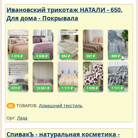
Ивановский трикотаж НАТАЛИ - 650.
Для дома - Покрывала
1 016 ₽
2 648 ₽
984 ₽
597 ₽
889 ₽
572 ₽
13 851 ₽
1 111 ₽
1 029 ₽
1 111 ₽
ТОВАРОВ.
Домашний текстиль
.
80
Орг:
Леда
СпивакЪ - натуральная косметика -