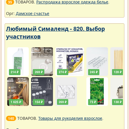
ТОВАРОВ.
Распродажа взрослое одежда белье
.
35
Орг:
Дамское счастье
Любимый Сималенд - 820. Выбор
участников
214 ₽
269 ₽
274 ₽
245 ₽
128 ₽
1 625 ₽
154 ₽
269 ₽
73 ₽
138 ₽
ТОВАРОВ.
Товары для рукоделия взрослое
.
140