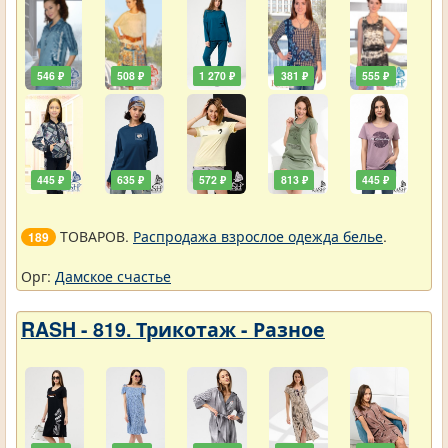
546 ₽
508 ₽
1 270 ₽
381 ₽
555 ₽
445 ₽
635 ₽
572 ₽
813 ₽
445 ₽
ТОВАРОВ.
Распродажа взрослое одежда белье
.
189
Орг:
Дамское счастье
RASH - 819. Трикотаж - Разное