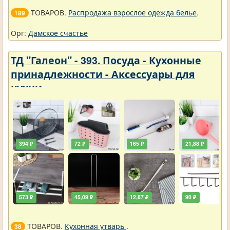
ТОВАРОВ.
Распродажа взрослое одежда белье
.
189
Орг:
Дамское счастье
ТД "Галеон" - 393. Посуда - Кухонные
принадлежности - Аксессуары для
кухни
394 ₽
72 ₽
165 ₽
21,88 ₽
573 ₽
45,09 ₽
12,87 ₽
90 ₽
ТОВАРОВ.
Кухонная утварь
.
38