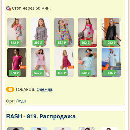
Стоп через 58 мин.
892 ₽
399 ₽
532 ₽
892 ₽
1 292 ₽
678 ₽
532 ₽
892 ₽
532 ₽
1 146 ₽
ТОВАРОВ.
Одежда
.
49
Орг:
Леда
RASH - 819. Распродажа