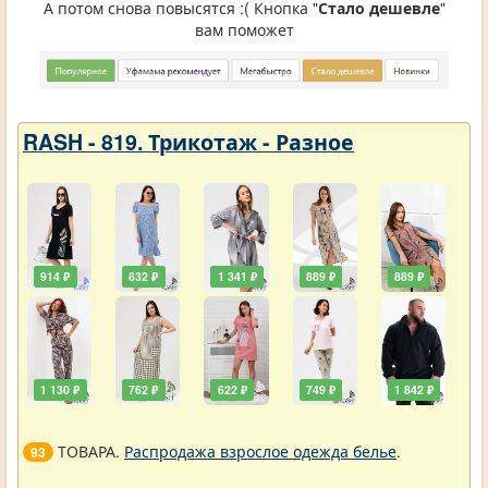
А потом снова повысятся :( Кнопка "
Стало дешевле
"
вам поможет
RASH - 819. Трикотаж - Разное
914 ₽
832 ₽
1 341 ₽
889 ₽
889 ₽
1 130 ₽
762 ₽
622 ₽
749 ₽
1 842 ₽
ТОВАРА.
Распродажа взрослое одежда белье
.
93