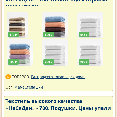
Цены упали
112 ₽
500 ₽
643 ₽
229 ₽
330 ₽
229 ₽
ТОВАРОВ.
Распродажа товары для дома
.
6
Орг:
МамаСтепашки
Текстиль высокого качества
«НеСаДен» - 780. Подушки. Цены упали