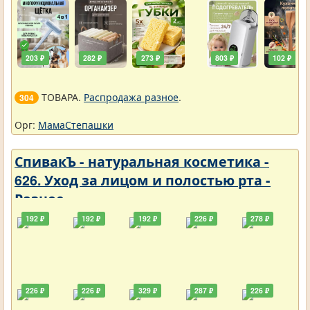
203 ₽
282 ₽
273 ₽
803 ₽
102 ₽
ТОВАРА.
Распродажа разное
.
304
Орг:
МамаСтепашки
СпивакЪ - натуральная косметика -
626. Уход за лицом и полостью рта -
Разное
192 ₽
192 ₽
192 ₽
226 ₽
278 ₽
226 ₽
226 ₽
329 ₽
287 ₽
226 ₽