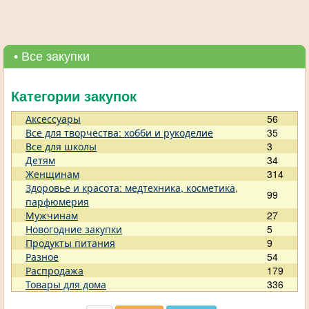
• Все закупки
Категории закупок
Аксессуары
56
Все для творчества: хобби и рукоделие
35
Все для школы
3
Детям
34
Женщинам
314
Здоровье и красота: медтехника, косметика,
99
парфюмерия
Мужчинам
27
Новогодние закупки
5
Продукты питания
9
Разное
54
Распродажа
179
Товары для дома
336