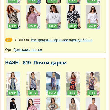
502 ₽
572 ₽
749 ₽
724 ₽
572 ₽
622 ₽
622 ₽
616 ₽
381 ₽
762 ₽
ТОВАРОВ.
Распродажа взрослое одежда белье
.
65
Орг:
Дамское счастье
RASH - 819. Почти даром
572 ₽
311 ₽
254 ₽
250 ₽
311 ₽