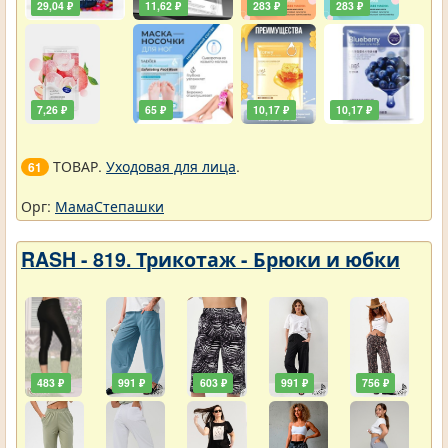
29,04 ₽
11,62 ₽
283 ₽
283 ₽
7,26 ₽
65 ₽
10,17 ₽
10,17 ₽
ТОВАР.
Уходовая для лица
.
61
Орг:
МамаСтепашки
RASH - 819. Трикотаж - Брюки и юбки
483 ₽
991 ₽
603 ₽
991 ₽
756 ₽