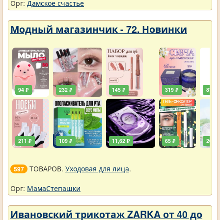
Орг:
Дамское счастье
Модный магазинчик - 72. Новинки
94 ₽
232 ₽
145 ₽
319 ₽
87 ₽
211 ₽
109 ₽
11,62 ₽
65 ₽
261 ₽
ТОВАРОВ.
Уходовая для лица
.
597
Орг:
МамаСтепашки
Ивановский трикотаж ZARKA от 40 до