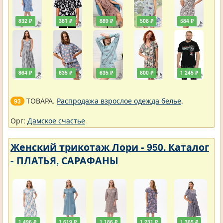
832 ₽
381 ₽
889 ₽
508 ₽
584 ₽
864 ₽
635 ₽
635 ₽
800 ₽
1 245 ₽
ТОВАРА.
Распродажа взрослое одежда белье
.
93
Орг:
Дамское счастье
Женский трикотаж Лори - 950. Каталог
- ПЛАТЬЯ, САРАФАНЫ
1 496 ₽
1 619 ₽
1 186 ₽
1 231 ₽
1 365 ₽