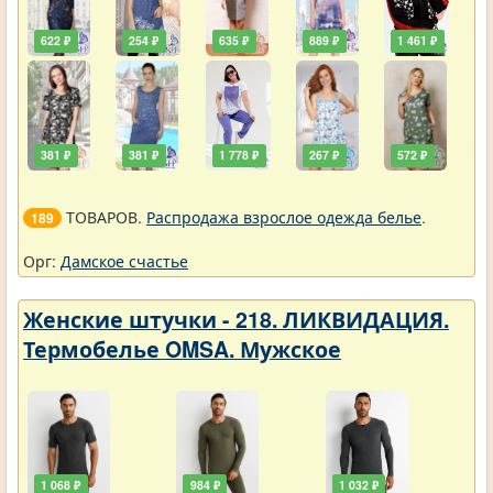
622 ₽
254 ₽
635 ₽
889 ₽
1 461 ₽
381 ₽
381 ₽
1 778 ₽
267 ₽
572 ₽
ТОВАРОВ.
Распродажа взрослое одежда белье
.
189
Орг:
Дамское счастье
Женские штучки - 218. ЛИКВИДАЦИЯ.
Термобелье OMSA. Мужское
1 068 ₽
984 ₽
1 032 ₽