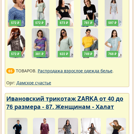
572 ₽
572 ₽
673 ₽
781 ₽
597 ₽
572 ₽
381 ₽
622 ₽
749 ₽
768 ₽
ТОВАРОВ.
Распродажа взрослое одежда белье
.
65
Орг:
Дамское счастье
Ивановский трикотаж ZARKA от 40 до
76 размера - 87. Женщинам - Халат