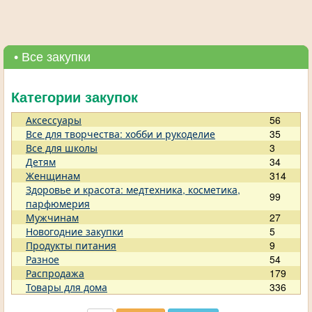
• Все закупки
Категории закупок
Аксессуары
56
Все для творчества: хобби и рукоделие
35
Все для школы
3
Детям
34
Женщинам
314
Здоровье и красота: медтехника, косметика,
99
парфюмерия
Мужчинам
27
Новогодние закупки
5
Продукты питания
9
Разное
54
Распродажа
179
Товары для дома
336