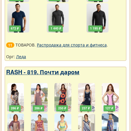
672 ₽
1 440 ₽
1 195 ₽
ТОВАРОВ.
Распродажа для спорта и фитнеса
.
11
Орг:
Леда
RASH - 819. Почти даром
286 ₽
286 ₽
250 ₽
237 ₽
127 ₽