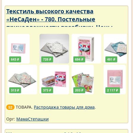
Текстиль высокого качества
«НеСаДен» - 780. Постельные
принадлежности вразбивку. Цены
упали
643 ₽
728 ₽
694 ₽
491 ₽
313 ₽
373 ₽
203 ₽
2 117 ₽
ТОВАРА.
Распродажа товары для дома
.
52
Орг:
МамаСтепашки