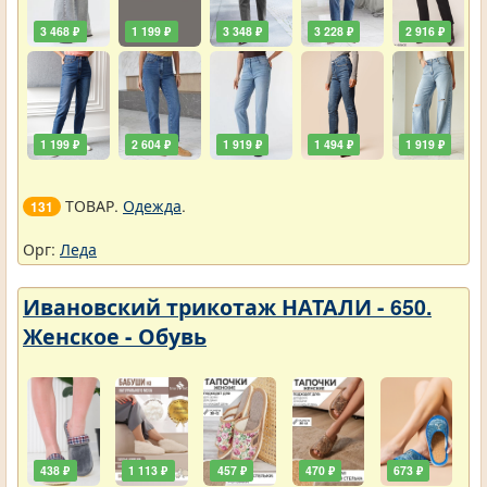
3 468 ₽
1 199 ₽
3 348 ₽
3 228 ₽
2 916 ₽
1 199 ₽
2 604 ₽
1 919 ₽
1 494 ₽
1 919 ₽
ТОВАР.
Одежда
.
131
Орг:
Леда
Ивановский трикотаж НАТАЛИ - 650.
Женское - Обувь
438 ₽
1 113 ₽
457 ₽
470 ₽
673 ₽