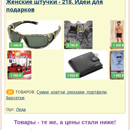
Женские штучки - 218. Идеи для
подарков
1 440 ₽
5 760 ₽
1 200 ₽
1 080 ₽
1 920 ₽
1 680 ₽
ТОВАРОВ.
Сумки, клатчи, рюкзаки, портфели,
25
барсетки
.
Орг:
Леда
Товары - те же, а цены стали ниже!