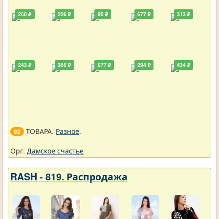
260 ₽
226 ₽
95 ₽
677 ₽
313 ₽
243 ₽
305 ₽
677 ₽
294 ₽
434 ₽
ТОВАРА.
Разное
.
92
Орг:
Дамское счастье
RASH - 819. Распродажа