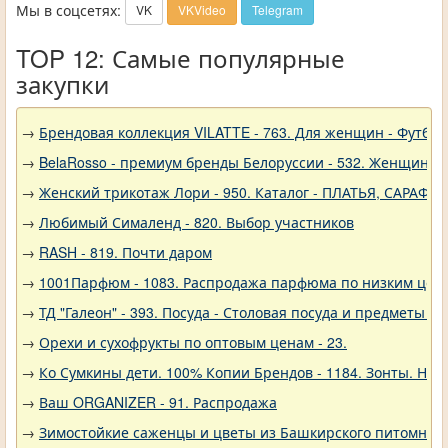
Мы в соцсетях:
VK
VKVideo
Telegram
TOP 12: Самые популярные
закупки
→
Брендовая коллекция VILATTE - 763. Для женщин - Футбол
→
BelaRosso - премиум бренды Белоруссии - 532. Женщина
→
Женский трикотаж Лори - 950. Каталог - ПЛАТЬЯ, САРАФА
→
Любимый Сималенд - 820. Выбор участников
→
RASH - 819. Почти даром
→
1001Парфюм - 1083. Распродажа парфюма по низким цен
→
ТД "Галеон" - 393. Посуда - Столовая посуда и предметы с
→
Орехи и сухофрукты по оптовым ценам - 23.
→
Ко Сумкины дети. 100% Копии Брендов - 1184. Зонты. Нов
→
Ваш ORGANIZER - 91. Распродажа
→
Зимостойкие саженцы и цветы из Башкирского питомника 