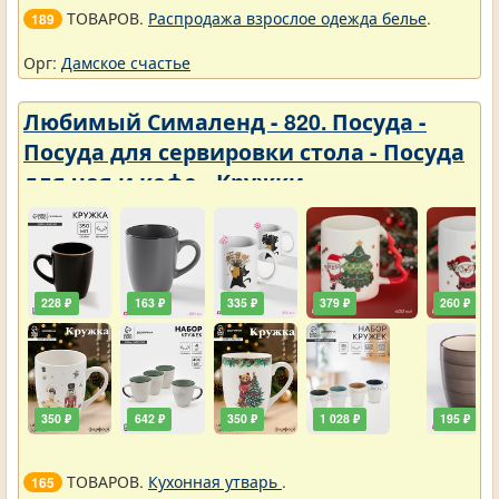
ТОВАРОВ.
Распродажа взрослое одежда белье
.
189
Орг:
Дамское счастье
Любимый Сималенд - 820. Посуда -
Посуда для сервировки стола - Посуда
для чая и кофе - Кружки
228 ₽
163 ₽
335 ₽
379 ₽
260 ₽
350 ₽
642 ₽
350 ₽
1 028 ₽
195 ₽
ТОВАРОВ.
Кухонная утварь
.
165