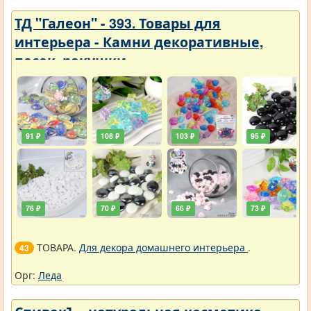
ТД "Галеон" - 393. Товары для
интерьера - Камни декоративные,
песок, ракушки
91 ₽
108 ₽
103 ₽
95 ₽
76 ₽
70 ₽
66 ₽
73 ₽
ТОВАРА.
Для декора домашнего интерьера
.
43
Орг:
Леда