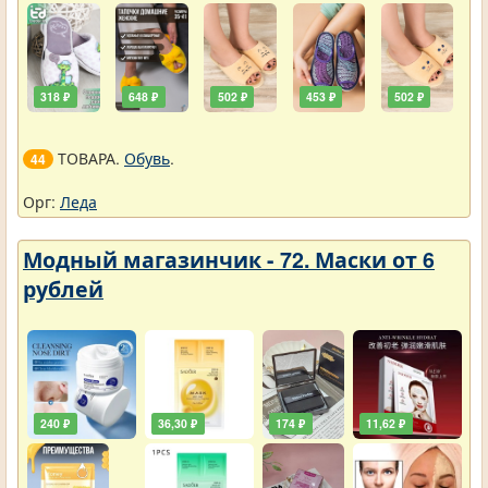
318 ₽
648 ₽
502 ₽
453 ₽
502 ₽
ТОВАРА.
Обувь
.
44
Орг:
Леда
Модный магазинчик - 72. Маски от 6
рублей
240 ₽
36,30 ₽
174 ₽
11,62 ₽