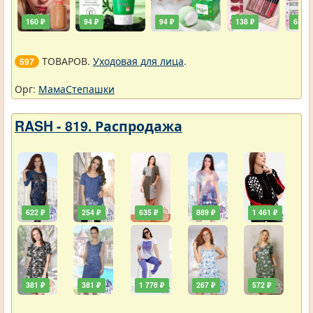
160 ₽
94 ₽
94 ₽
138 ₽
65 ₽
ТОВАРОВ.
Уходовая для лица
.
597
Орг:
МамаСтепашки
RASH - 819. Распродажа
622 ₽
254 ₽
635 ₽
889 ₽
1 461 ₽
381 ₽
381 ₽
1 778 ₽
267 ₽
572 ₽