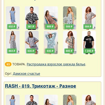
832 ₽
381 ₽
889 ₽
508 ₽
584 ₽
864 ₽
635 ₽
635 ₽
800 ₽
1 245 ₽
ТОВАРА.
Распродажа взрослое одежда белье
.
93
Орг:
Дамское счастье
RASH - 819. Трикотаж - Разное