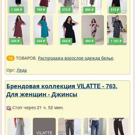
1 206 ₽
769 ₽
575 ₽
806 ₽
313 ₽
544 ₽
544 ₽
544 ₽
494 ₽
1 181 ₽
ТОВАРОВ.
Распродажа взрослое одежда белье
.
13
Орг:
Леда
Брендовая коллекция VILATTE - 763.
Для женщин - Джинсы
Стоп через 21 ч. 52 мин.