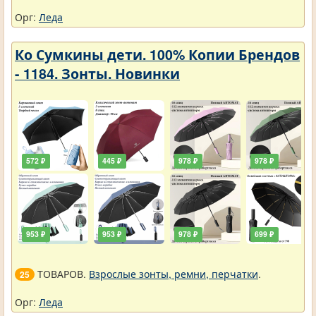
Орг:
Леда
Ко Сумкины дети. 100% Копии Брендов
- 1184. Зонты. Новинки
572 ₽
445 ₽
978 ₽
978 ₽
953 ₽
953 ₽
978 ₽
699 ₽
ТОВАРОВ.
Взрослые зонты, ремни, перчатки
.
25
Орг:
Леда