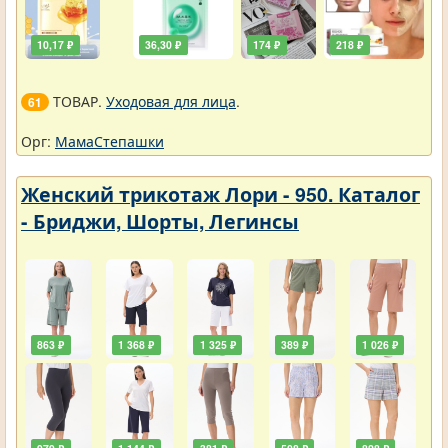
10,17 ₽
36,30 ₽
174 ₽
218 ₽
ТОВАР.
Уходовая для лица
.
61
Орг:
МамаСтепашки
Женский трикотаж Лори - 950. Каталог
- Бриджи, Шорты, Легинсы
863 ₽
1 368 ₽
1 325 ₽
389 ₽
1 026 ₽
979 ₽
1 144 ₽
381 ₽
508 ₽
828 ₽