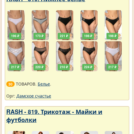
196 ₽
173 ₽
221 ₽
198 ₽
198 ₽
217 ₽
220 ₽
210 ₽
224 ₽
217 ₽
ТОВАРОВ.
Белье
.
30
Орг:
Дамское счастье
RASH - 819. Трикотаж - Майки и
футболки