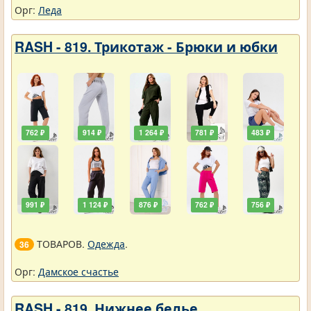
Орг:
Леда
RASH - 819. Трикотаж - Брюки и юбки
762 ₽
914 ₽
1 264 ₽
781 ₽
483 ₽
991 ₽
1 124 ₽
876 ₽
762 ₽
756 ₽
ТОВАРОВ.
Одежда
.
36
Орг:
Дамское счастье
RASH - 819. Нижнее белье