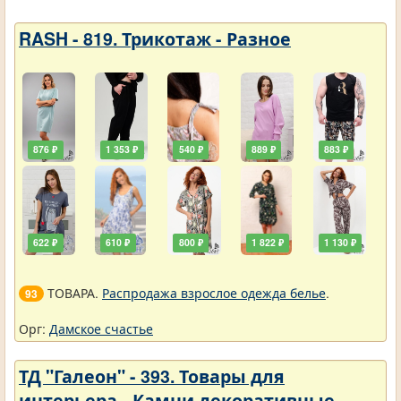
RASH - 819. Трикотаж - Разное
876 ₽
1 353 ₽
540 ₽
889 ₽
883 ₽
622 ₽
610 ₽
800 ₽
1 822 ₽
1 130 ₽
ТОВАРА.
Распродажа взрослое одежда белье
.
93
Орг:
Дамское счастье
ТД "Галеон" - 393. Товары для
интерьера - Камни декоративные,