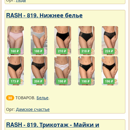
RASH - 819. Нижнее белье
160 ₽
188 ₽
210 ₽
218 ₽
224 ₽
173 ₽
204 ₽
198 ₽
198 ₽
196 ₽
ТОВАРОВ.
Белье
.
30
Орг:
Дамское счастье
RASH - 819. Трикотаж - Майки и