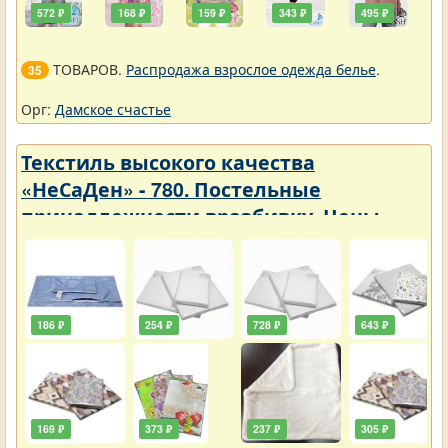
572 ₽
168 ₽
159 ₽
343 ₽
495 ₽
ТОВАРОВ.
Распродажа взрослое одежда белье
.
35
Орг:
Дамское счастье
Текстиль высокого качества
«НеСаДен» - 780. Постельные
принадлежности вразбивку. Цены
упали
186 ₽
254 ₽
728 ₽
643 ₽
169 ₽
373 ₽
237 ₽
305 ₽