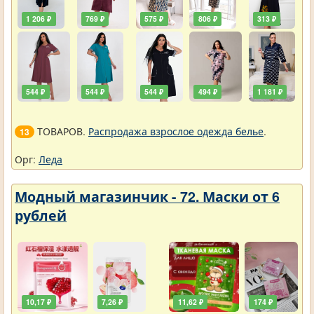
1 206 ₽
769 ₽
575 ₽
806 ₽
313 ₽
544 ₽
544 ₽
544 ₽
494 ₽
1 181 ₽
ТОВАРОВ.
Распродажа взрослое одежда белье
.
13
Орг:
Леда
Модный магазинчик - 72. Маски от 6
рублей
10,17 ₽
7,26 ₽
11,62 ₽
174 ₽