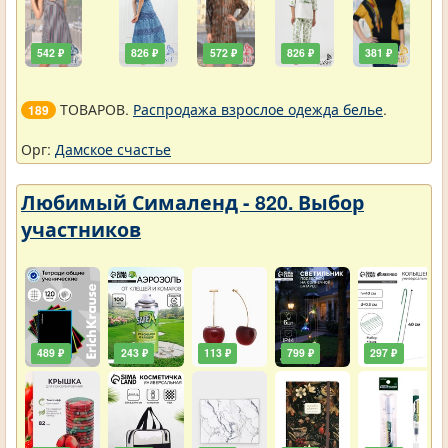
542 ₽
826 ₽
572 ₽
826 ₽
381 ₽
ТОВАРОВ.
Распродажа взрослое одежда белье
.
189
Орг:
Дамское счастье
Любимый Сималенд - 820. Выбор
участников
489 ₽
243 ₽
113 ₽
799 ₽
297 ₽