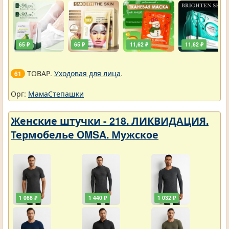
65 ₽
65 ₽
11,62 ₽
11,62 ₽
ТОВАР.
Уходовая для лица
.
61
Орг:
МамаСтепашки
Женские штучки - 218. ЛИКВИДАЦИЯ.
Термобелье OMSA. Мужское
1 068 ₽
1 440 ₽
1 032 ₽