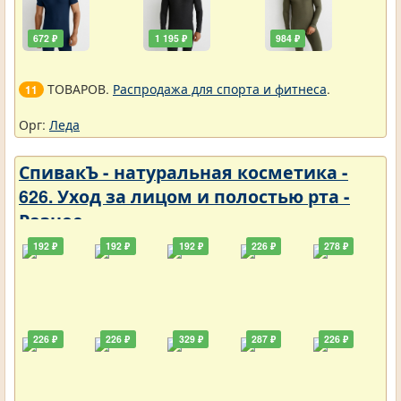
672 ₽
1 195 ₽
984 ₽
ТОВАРОВ.
Распродажа для спорта и фитнеса
.
11
Орг:
Леда
СпивакЪ - натуральная косметика -
626. Уход за лицом и полостью рта -
Разное
192 ₽
192 ₽
192 ₽
226 ₽
278 ₽
226 ₽
226 ₽
329 ₽
287 ₽
226 ₽