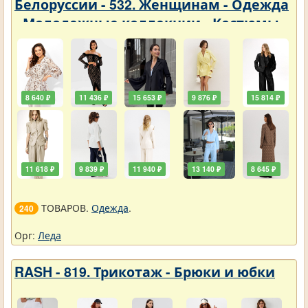
Белоруссии - 532. Женщинам - Одежда
- Молодежные коллекции - Костюмы
8 640 ₽
11 436 ₽
15 653 ₽
9 876 ₽
15 814 ₽
11 618 ₽
9 839 ₽
11 940 ₽
13 140 ₽
8 645 ₽
ТОВАРОВ.
Одежда
.
240
Орг:
Леда
RASH - 819. Трикотаж - Брюки и юбки