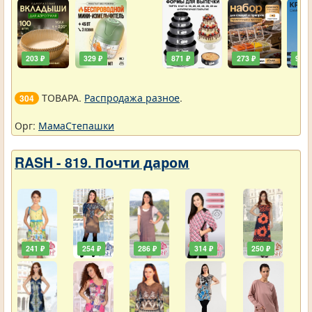
203 ₽
329 ₽
871 ₽
273 ₽
90 ₽
ТОВАРА.
Распродажа разное
.
304
Орг:
МамаСтепашки
RASH - 819. Почти даром
241 ₽
254 ₽
286 ₽
314 ₽
250 ₽