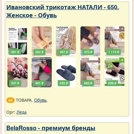
Ивановский трикотаж НАТАЛИ - 650.
Женское - Обувь
491 ₽
502 ₽
457 ₽
470 ₽
1 113 ₽
337 ₽
491 ₽
535 ₽
860 ₽
699 ₽
ТОВАРА.
Обувь
.
44
Орг:
Леда
BelaRosso - премиум бренды