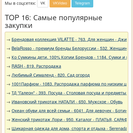
Мы в соцсетях:
VK
VKVideo
Telegram
TOP 16: Самые популярные
закупки
→
Брендовая коллекция VILATTE - 763. Для женщин - Джинс
→
BelaRosso - премиум бренды Белоруссии - 532. Женщина
→
Ко Сумкины дети. 100% Копии Брендов - 1184. Сумки и кл
→
RASH - 819. Распродажа
→
Любимый Сималенд - 820. Сад огород
→
1001Парфюм - 1083. Распродажа парфюма по низким цен
→
ТД "Галеон" - 393. Посуда - Столовая посуда и предметы с
→
Ивановский трикотаж НАТАЛИ - 650. Мужское - Обувь
→
Океан обуви для всей семьи - 6041. Для девочек - Ботинки
→
Женский трикотаж Лори - 950. Каталог - ПЛАТЬЯ, САРАФА
→
Шикарная одежда для дома, спорта и отдыха - Serenada - 