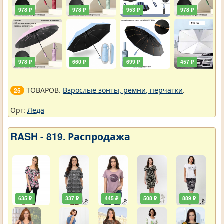
978 ₽
978 ₽
953 ₽
978 ₽
978 ₽
660 ₽
699 ₽
457 ₽
ТОВАРОВ.
Взрослые зонты, ремни, перчатки
.
25
Орг:
Леда
RASH - 819. Распродажа
635 ₽
337 ₽
445 ₽
508 ₽
889 ₽