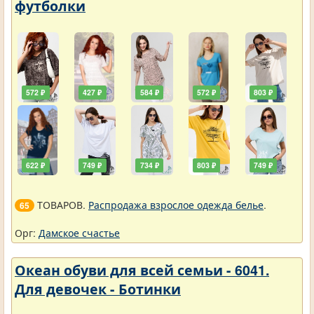
футболки
572 ₽
427 ₽
584 ₽
572 ₽
803 ₽
622 ₽
749 ₽
734 ₽
803 ₽
749 ₽
ТОВАРОВ.
Распродажа взрослое одежда белье
.
65
Орг:
Дамское счастье
Океан обуви для всей семьи - 6041.
Для девочек - Ботинки