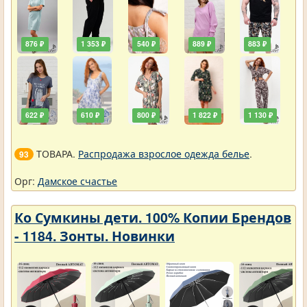
876 ₽
1 353 ₽
540 ₽
889 ₽
883 ₽
622 ₽
610 ₽
800 ₽
1 822 ₽
1 130 ₽
ТОВАРА.
Распродажа взрослое одежда белье
.
93
Орг:
Дамское счастье
Ко Сумкины дети. 100% Копии Брендов
- 1184. Зонты. Новинки