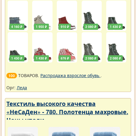
4 160 ₽
1 950 ₽
910 ₽
2 080 ₽
1 430 ₽
1 430 ₽
1 430 ₽
676 ₽
2 080 ₽
2 080 ₽
ТОВАРОВ.
Распродажа взрослое обувь
.
100
Орг:
Леда
Текстиль высокого качества
«НеСаДен» - 780. Полотенца махровые.
Цены упали