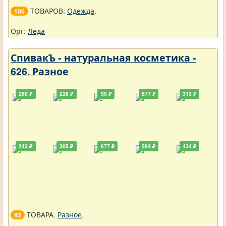
ТОВАРОВ.
Одежда
.
106
Орг:
Леда
СпивакЪ - натуральная косметика -
626. Разное
260 ₽
226 ₽
95 ₽
677 ₽
313 ₽
243 ₽
305 ₽
677 ₽
294 ₽
434 ₽
ТОВАРА.
Разное
.
92