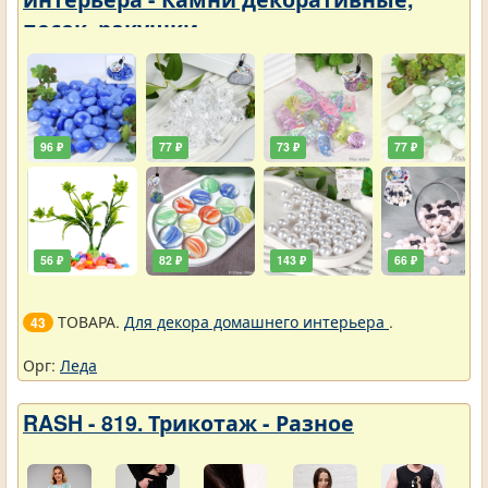
песок, ракушки
96 ₽
77 ₽
73 ₽
77 ₽
56 ₽
82 ₽
143 ₽
66 ₽
ТОВАРА.
Для декора домашнего интерьера
.
43
Орг:
Леда
RASH - 819. Трикотаж - Разное