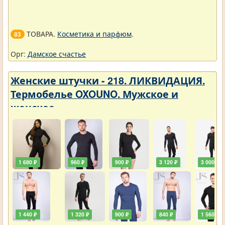
ТОВАРА.
Косметика и парфюм
.
83
Орг:
Дамское счастье
Женские штучки - 218. ЛИКВИДАЦИЯ.
Термобелье OXOUNO. Мужское и
женское
1 680 ₽
960 ₽
900 ₽
3 120 ₽
3 000 ₽
1 440 ₽
1 320 ₽
900 ₽
840 ₽
1 560 ₽