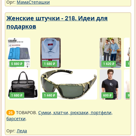
Орг:
МамаСтепашки
Женские штучки - 218. Идеи для
подарков
5 880 ₽
1 680 ₽
1 620 ₽
1 920
1 680 ₽
1 440 ₽
600 ₽
900 ₽
ТОВАРОВ.
Сумки, клатчи, рюкзаки, портфели,
25
барсетки
.
Орг:
Леда