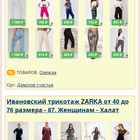
1 080 ₽
762 ₽
540 ₽
756 ₽
991 ₽
1 080 ₽
914 ₽
483 ₽
434 ₽
635 ₽
ТОВАРОВ.
Одежда
.
36
Орг:
Дамское счастье
Ивановский трикотаж ZARKA от 40 до
76 размера - 87. Женщинам - Халат