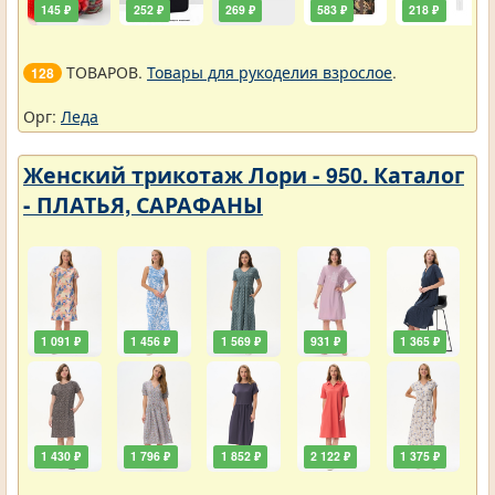
145 ₽
252 ₽
269 ₽
583 ₽
218 ₽
ТОВАРОВ.
Товары для рукоделия взрослое
.
128
Орг:
Леда
Женский трикотаж Лори - 950. Каталог
- ПЛАТЬЯ, САРАФАНЫ
1 091 ₽
1 456 ₽
1 569 ₽
931 ₽
1 365 ₽
1 430 ₽
1 796 ₽
1 852 ₽
2 122 ₽
1 375 ₽