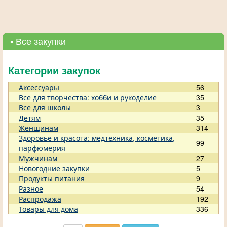
• Все закупки
Категории закупок
Аксессуары
56
Все для творчества: хобби и рукоделие
35
Все для школы
3
Детям
35
Женщинам
314
Здоровье и красота: медтехника, косметика,
99
парфюмерия
Мужчинам
27
Новогодние закупки
5
Продукты питания
9
Разное
54
Распродажа
192
Товары для дома
336