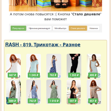
А потом снова повысятся :( Кнопка "
Стало дешевле
"
вам поможет
RASH - 819. Трикотаж - Разное
667 ₽
1 245 ₽
762 ₽
1 353 ₽
495 ₽
889 ₽
762 ₽
1 010 ₽
597 ₽
857 ₽