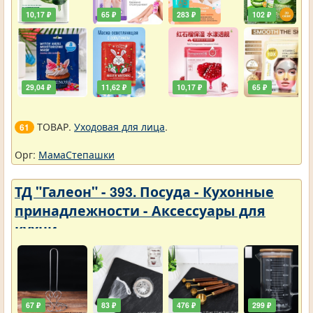
10,17 ₽
65 ₽
283 ₽
102 ₽
29,04 ₽
11,62 ₽
10,17 ₽
65 ₽
ТОВАР.
Уходовая для лица
.
61
Орг:
МамаСтепашки
ТД "Галеон" - 393. Посуда - Кухонные
принадлежности - Аксессуары для
кухни
67 ₽
83 ₽
476 ₽
299 ₽