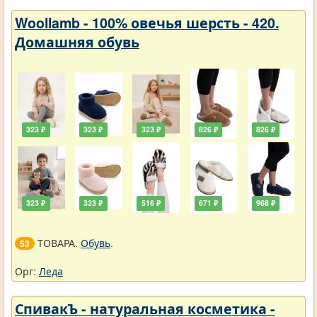
Woollamb - 100% овечья шерсть - 420.
Домашняя обувь
323 ₽
323 ₽
323 ₽
826 ₽
826 ₽
323 ₽
323 ₽
516 ₽
671 ₽
968 ₽
ТОВАРА.
Обувь
.
53
Орг:
Леда
СпивакЪ - натуральная косметика -