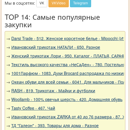
Мы в соцсетях:
VK
VKVideo
Telegram
TOP 14: Самые популярные
закупки
→
Darsi Trade - 512. Женское корсетное белье - Mioocchi (Ита
→
Ивановский трикотаж НАТАЛИ - 650. Разное
→
Женский трикотаж Лори - 950. Каталог - ПЛАТЬЯ, САРАФА
→
Текстиль высокого качества «НеСаДен» - 780. Постельны
→
1001Парфюм - 1083. Духи Brocard распродажа по низким 
→
Океан обуви для всей семьи - 6041. Для мальчиков - Полу
→
RASH - 819. Трикотаж - Майки и футболки
→
Woollamb - 100% овечья шерсть - 420. Домашняя обувь
→
Tasty Coffee - 467. Чай
→
Ивановский трикотаж ZARKA от 40 до 76 размера - 87. Же
→
ТД "Галеон" - 393. Товары для дома - Разное