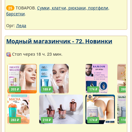
ТОВАРОВ.
Сумки, клатчи, рюкзаки, портфели,
25
барсетки
.
Орг:
Леда
Модный магазинчик - 72. Новинки
Стоп через 18 ч. 23 мин.
203 ₽
189 ₽
174 ₽
289 ₽
283 ₽
218 ₽
174 ₽
116 ₽