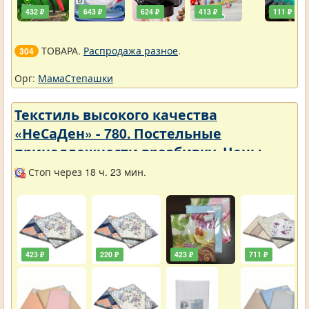
432 ₽
643 ₽
624 ₽
413 ₽
111 ₽
ТОВАРА.
Распродажа разное
.
304
Орг:
МамаСтепашки
Текстиль высокого качества
«НеСаДен» - 780. Постельные
принадлежности вразбивку. Цены
упали
Стоп через 18 ч. 23 мин.
423 ₽
220 ₽
423 ₽
711 ₽