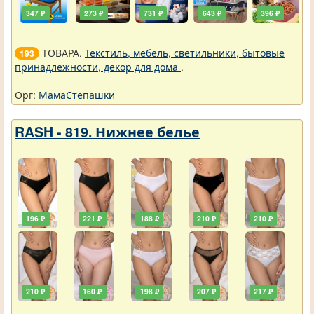
347 ₽
273 ₽
731 ₽
643 ₽
396 ₽
ТОВАРА.
Текстиль, мебель, светильники, бытовые
193
принадлежности, декор для дома
.
Орг:
МамаСтепашки
RASH - 819. Нижнее белье
196 ₽
221 ₽
188 ₽
210 ₽
210 ₽
210 ₽
160 ₽
198 ₽
207 ₽
217 ₽