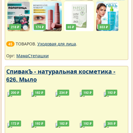
218 ₽
174 ₽
65 ₽
653 ₽
ТОВАРОВ.
Уходовая для лица
.
45
Орг:
МамаСтепашки
СпивакЪ - натуральная косметика -
626. Мыло
200 ₽
182 ₽
234 ₽
192 ₽
192 ₽
172 ₽
192 ₽
182 ₽
192 ₽
305 ₽