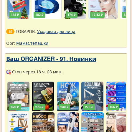
145 ₽
182 ₽
174 ₽
17,43 ₽
8,72 
ТОВАРОВ.
Уходовая для лица
.
19
Орг:
МамаСтепашки
Ваш ORGANIZER - 91. Новинки
Стоп через 18 ч. 23 мин.
820 ₽
273 ₽
240 ₽
273 ₽
166 ₽