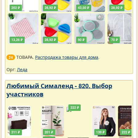
202 ₽
28,92 ₽
43,50 ₽
28,92 ₽
13,26 ₽
28,92 ₽
90 ₽
70 ₽
ТОВАРА.
Распродажа товары для дома
.
24
Орг:
Леда
Любимый Сималенд - 820. Выбор
участников
222 ₽
211 ₽
201 ₽
139 ₽
222 ₽