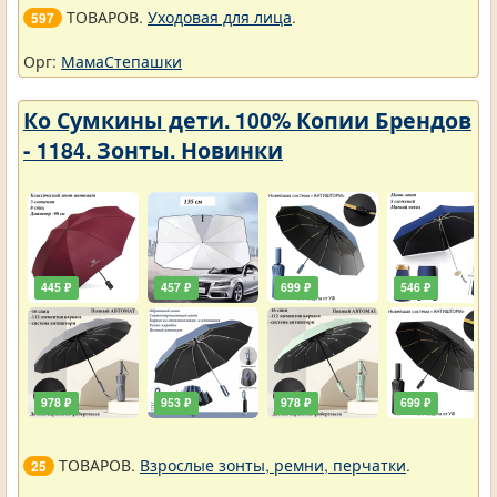
ТОВАРОВ.
Уходовая для лица
.
597
Орг:
МамаСтепашки
Ко Сумкины дети. 100% Копии Брендов
- 1184. Зонты. Новинки
445 ₽
457 ₽
699 ₽
546 ₽
978 ₽
953 ₽
978 ₽
699 ₽
ТОВАРОВ.
Взрослые зонты, ремни, перчатки
.
25