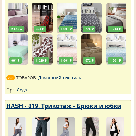
2 648 ₽
864 ₽
1 201 ₽
775 ₽
1 213 ₽
864 ₽
1 029 ₽
1 861 ₽
572 ₽
1 861 ₽
ТОВАРОВ.
Домашний текстиль
.
80
Орг:
Леда
RASH - 819. Трикотаж - Брюки и юбки