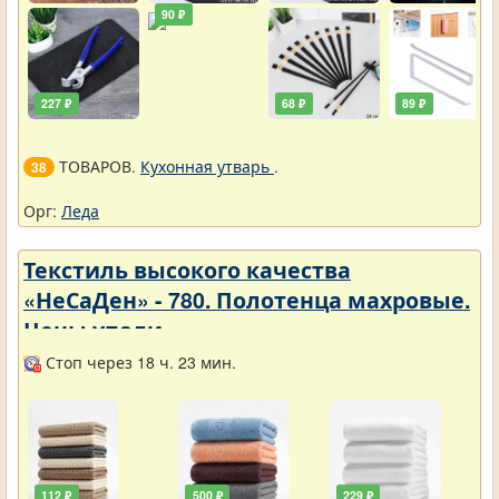
90 ₽
227 ₽
68 ₽
89 ₽
ТОВАРОВ.
Кухонная утварь
.
38
Орг:
Леда
Текстиль высокого качества
«НеСаДен» - 780. Полотенца махровые.
Цены упали
Стоп через 18 ч. 23 мин.
112 ₽
500 ₽
229 ₽