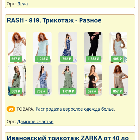
Орг:
Леда
RASH - 819. Трикотаж - Разное
667 ₽
1 245 ₽
762 ₽
1 353 ₽
495 ₽
889 ₽
762 ₽
1 010 ₽
597 ₽
857 ₽
ТОВАРА.
Распродажа взрослое одежда белье
.
93
Орг:
Дамское счастье
Ивановский трикотаж ZARKA от 40 до