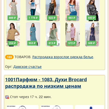
889 ₽
1 778 ₽
622 ₽
483 ₽
843 ₽
254 ₽
953 ₽
813 ₽
572 ₽
508 ₽
ТОВАРОВ.
Распродажа взрослое одежда белье
.
189
Орг:
Дамское счастье
1001Парфюм - 1083. Духи Brocard
распродажа по низким ценам
Стоп через 17 ч. 22 мин.