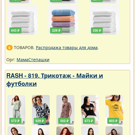
643 ₽
229 ₽
330 ₽
ТОВАРОВ.
Распродажа товары для дома
.
6
Орг:
МамаСтепашки
RASH - 819. Трикотаж - Майки и
футболки
572 ₽
629 ₽
502 ₽
673 ₽
803 ₽