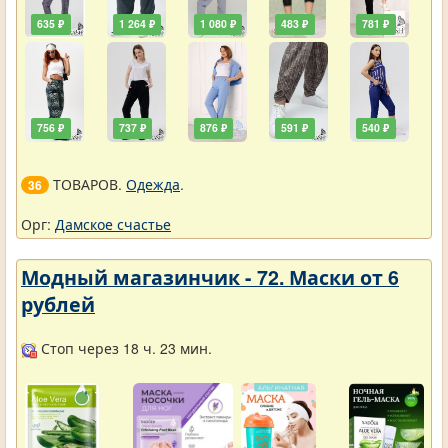
635 ₽
1 264 ₽
1 080 ₽
483 ₽
781 ₽
756 ₽
737 ₽
876 ₽
591 ₽
540 ₽
ТОВАРОВ.
Одежда
.
36
Орг:
Дамское счастье
Модный магазинчик - 72. Маски от 6
рублей
Стоп через 18 ч. 23 мин.