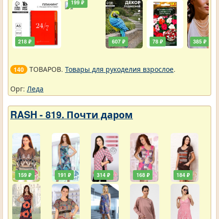
199 ₽
218 ₽
607 ₽
78 ₽
385 ₽
ТОВАРОВ.
Товары для рукоделия взрослое
.
140
Орг:
Леда
RASH - 819. Почти даром
159 ₽
191 ₽
314 ₽
168 ₽
184 ₽