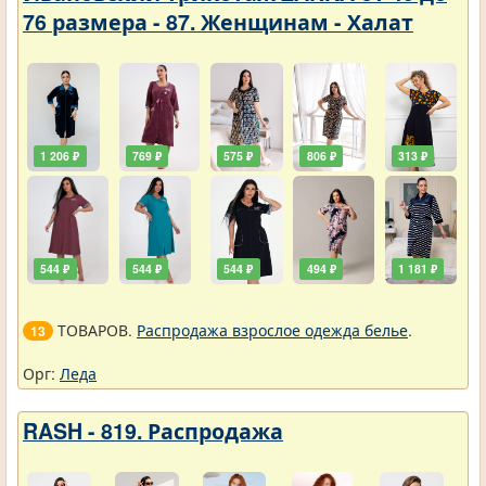
76 размера - 87. Женщинам - Халат
1 206 ₽
769 ₽
575 ₽
806 ₽
313 ₽
544 ₽
544 ₽
544 ₽
494 ₽
1 181 ₽
ТОВАРОВ.
Распродажа взрослое одежда белье
.
13
Орг:
Леда
RASH - 819. Распродажа