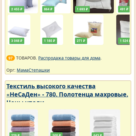
2 455 ₽
864 ₽
1 693 ₽
491 ₽
3 048 ₽
1 185 ₽
271 ₽
1 524 ₽
ТОВАРОВ.
Распродажа товары для дома
.
97
Орг:
МамаСтепашки
Текстиль высокого качества
«НеСаДен» - 780. Полотенца махровые.
Цены упали
229 ₽
500 ₽
643 ₽