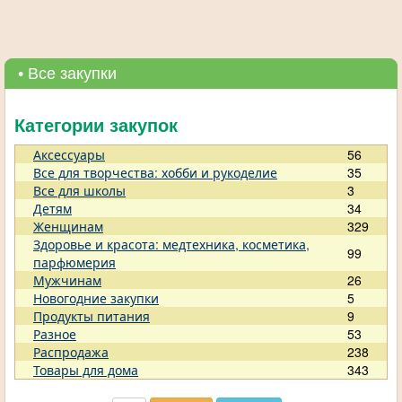
• Все закупки
Категории закупок
Аксессуары
56
Все для творчества: хобби и рукоделие
35
Все для школы
3
Детям
34
Женщинам
329
Здоровье и красота: медтехника, косметика,
99
парфюмерия
Мужчинам
26
Новогодние закупки
5
Продукты питания
9
Разное
53
Распродажа
238
Товары для дома
343