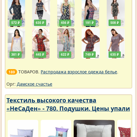
572 ₽
635 ₽
456 ₽
191 ₽
508 ₽
381 ₽
445 ₽
622 ₽
749 ₽
635 ₽
ТОВАРОВ.
Распродажа взрослое одежда белье
.
189
Орг:
Дамское счастье
Текстиль высокого качества
«НеСаДен» - 780. Подушки. Цены упали