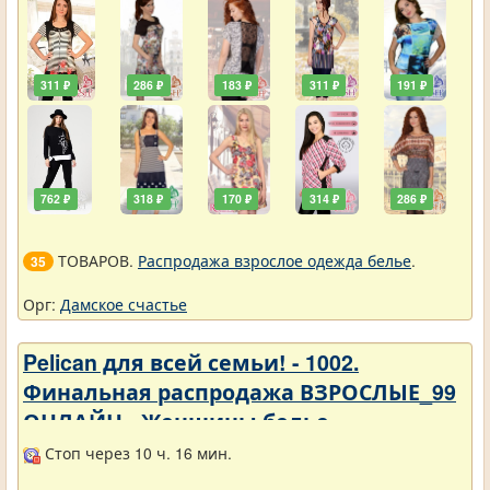
311 ₽
286 ₽
183 ₽
311 ₽
191 ₽
762 ₽
318 ₽
170 ₽
314 ₽
286 ₽
ТОВАРОВ.
Распродажа взрослое одежда белье
.
35
Орг:
Дамское счастье
Pelican для всей семьи! - 1002.
Финальная распродажа ВЗРОСЛЫЕ_99
ОНЛАЙН - Женщины белье
Стоп через 10 ч. 16 мин.