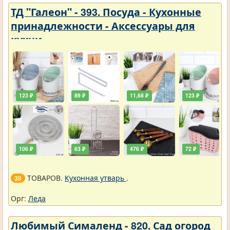
ТД "Галеон" - 393. Посуда - Кухонные
принадлежности - Аксессуары для
кухни
123 ₽
89 ₽
11,68 ₽
123 ₽
106 ₽
63 ₽
476 ₽
72 ₽
ТОВАРОВ.
Кухонная утварь
.
38
Орг:
Леда
Любимый Сималенд - 820. Сад огород