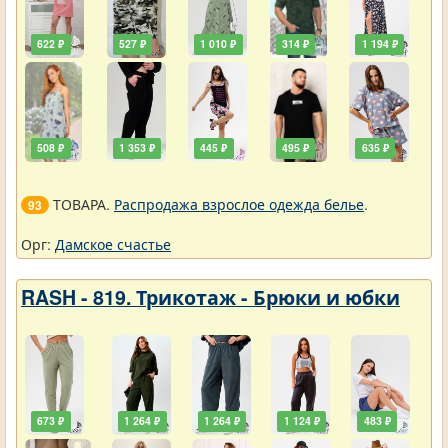
622 ₽
527 ₽
1 010 ₽
314 ₽
1 194 ₽
508 ₽
1 353 ₽
445 ₽
495 ₽
635 ₽
ТОВАРА.
Распродажа взрослое одежда белье
.
93
Орг:
Дамское счастье
RASH - 819. Трикотаж - Брюки и юбки
673 ₽
1 264 ₽
1 264 ₽
1 124 ₽
483 ₽