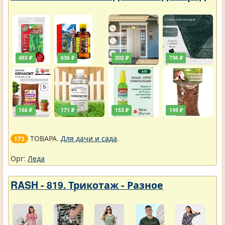
493 ₽
636 ₽
202 ₽
736 ₽
166 ₽
171 ₽
153 ₽
149 ₽
ТОВАРА.
Для дачи и сада
.
173
Орг:
Леда
RASH - 819. Трикотаж - Разное