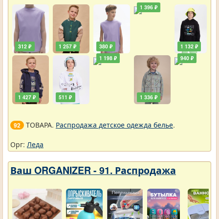
1 396 ₽
312 ₽
1 257 ₽
380 ₽
1 132 ₽
1 198 ₽
940 ₽
1 427 ₽
511 ₽
1 336 ₽
ТОВАРА.
Распродажа детское одежда белье
.
92
Орг:
Леда
Ваш ORGANIZER - 91. Распродажа