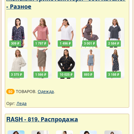
- Разное
309 ₽
1 797 ₽
1 496 ₽
3 001 ₽
2 584 ₽
3 375 ₽
1 566 ₽
10 025 ₽
893 ₽
3 188 ₽
ТОВАРОВ.
Одежда
.
50
Орг:
Леда
RASH - 819. Распродажа