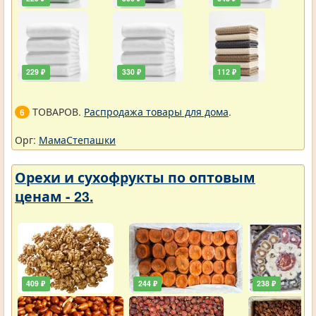
229 ₽
330 ₽
112 ₽
ТОВАРОВ.
Распродажа товары для дома
.
6
Орг:
МамаСтепашки
Орехи и сухофрукты по оптовым
ценам - 23.
409 ₽
244 ₽
238 ₽