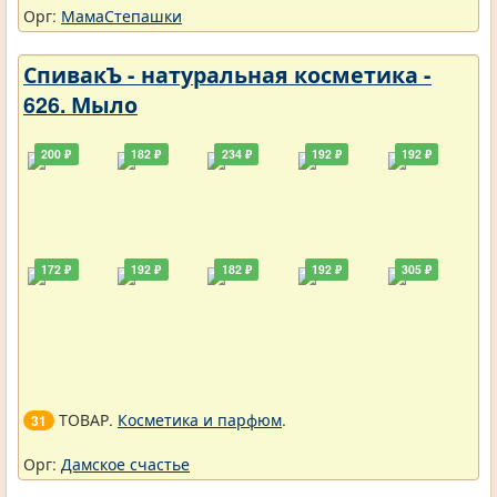
Орг:
МамаСтепашки
СпивакЪ - натуральная косметика -
626. Мыло
200 ₽
182 ₽
234 ₽
192 ₽
192 ₽
172 ₽
192 ₽
182 ₽
192 ₽
305 ₽
ТОВАР.
Косметика и парфюм
.
31
Орг:
Дамское счастье