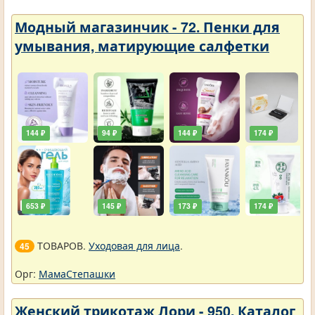
Модный магазинчик - 72. Пенки для
умывания, матирующие салфетки
144 ₽
94 ₽
144 ₽
174 ₽
653 ₽
145 ₽
173 ₽
174 ₽
ТОВАРОВ.
Уходовая для лица
.
45
Орг:
МамаСтепашки
Женский трикотаж Лори - 950. Каталог