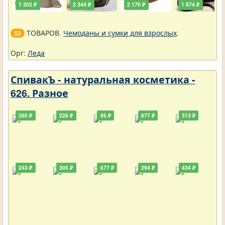
1 302 ₽
2 344 ₽
2 170 ₽
1 674 ₽
ТОВАРОВ.
Чемоданы и сумки для взрослых
.
55
Орг:
Леда
СпивакЪ - натуральная косметика -
626. Разное
260 ₽
226 ₽
95 ₽
677 ₽
313 ₽
243 ₽
305 ₽
677 ₽
294 ₽
434 ₽