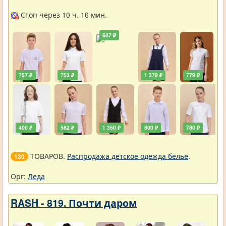
школа
Стоп через 10 ч. 16 мин.
687 ₽
757 ₽
753 ₽
1 379 ₽
779 ₽
400 ₽
582 ₽
1 350 ₽
800 ₽
780 ₽
ТОВАРОВ.
Распродажа детское одежда белье
.
130
Орг:
Леда
RASH - 819. Почти даром