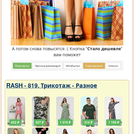
А потом снова повысятся :( Кнопка "
Стало дешевле
"
вам поможет
RASH - 819. Трикотаж - Разное
622 ₽
527 ₽
1 010 ₽
314 ₽
1 194 ₽