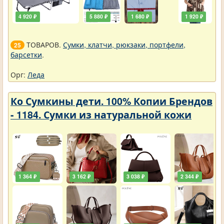
4 920 ₽
5 880 ₽
1 680 ₽
1 920 ₽
ТОВАРОВ.
Сумки, клатчи, рюкзаки, портфели,
25
барсетки
.
Орг:
Леда
Ко Сумкины дети. 100% Копии Брендов
- 1184. Сумки из натуральной кожи
1 364 ₽
3 162 ₽
3 038 ₽
2 344 ₽