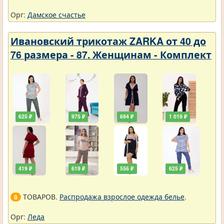
Орг:
Дамское счастье
Ивановский трикотаж ZARKA от 40 до
76 размера - 87. Женщинам - Комплект
625 ₽
975 ₽
694 ₽
1 019 ₽
419 ₽
619 ₽
556 ₽
625 ₽
ТОВАРОВ.
Распродажа взрослое одежда белье
.
8
Орг:
Леда