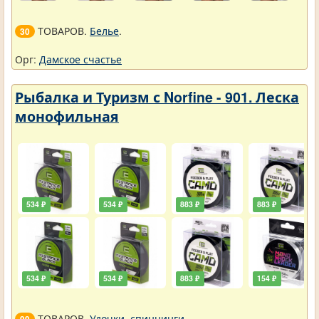
ТОВАРОВ.
Белье
.
30
Орг:
Дамское счастье
Рыбалка и Туризм с Norfine - 901. Леска
монофильная
534 ₽
534 ₽
883 ₽
883 ₽
534 ₽
534 ₽
883 ₽
154 ₽
ТОВАРОВ.
Удочки, спиннинги
.