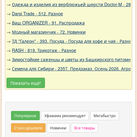
→
Одежда и изделия из верблюжьей шерсти Doctor-M - 288
→
Darsi Trade - 512. Разное
→
Ваш ORGANIZER - 91. Распродажа
→
Модный магазинчик - 72. Новинки
→
ТД "Галеон" - 393. Посуда - Посуда для кофе и чая - Разное
→
RASH - 819. Трикотаж - Разное
→
Зимостойкие саженцы и цветы из Башкирского питомника 
→
Семена для Сибири - 2357. Предзаказ. Осень 2026. Агро
Показать ещё!
Популярное
Уфамама рекомендует
Мегабыстро
Стало дешевле
Новинки
Все товары