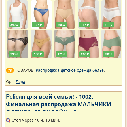
340 ₽
197 ₽
265 ₽
117 ₽
211 ₽
293 ₽
138 ₽
171 ₽
216 ₽
232 ₽
ТОВАРОВ.
Распродажа детское одежда белье
.
78
Орг:
Леда
Pelican для всей семьи! - 1002.
Финальная распродажа МАЛЬЧИКИ
ОДЕЖДА_99 ОНЛАЙН - Дети трикотаж -
Разное
Стоп через 10 ч. 16 мин.