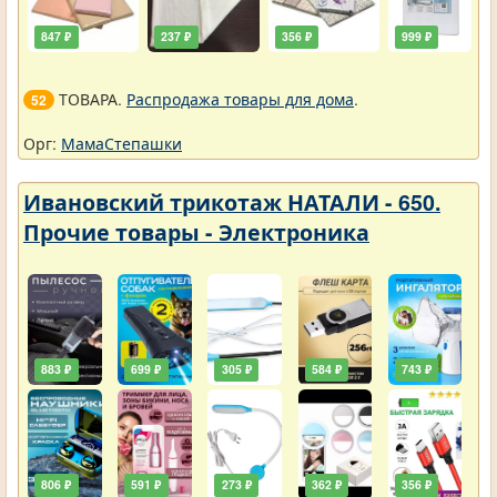
847 ₽
237 ₽
356 ₽
999 ₽
ТОВАРА.
Распродажа товары для дома
.
52
Орг:
МамаСтепашки
Ивановский трикотаж НАТАЛИ - 650.
Прочие товары - Электроника
883 ₽
699 ₽
305 ₽
584 ₽
743 ₽
806 ₽
591 ₽
273 ₽
362 ₽
356 ₽