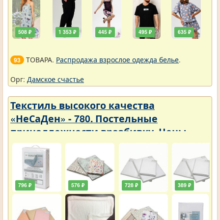
508 ₽
1 353 ₽
445 ₽
495 ₽
635 ₽
ТОВАРА.
Распродажа взрослое одежда белье
.
93
Орг:
Дамское счастье
Текстиль высокого качества
«НеСаДен» - 780. Постельные
принадлежности вразбивку. Цены
упали
796 ₽
576 ₽
728 ₽
389 ₽