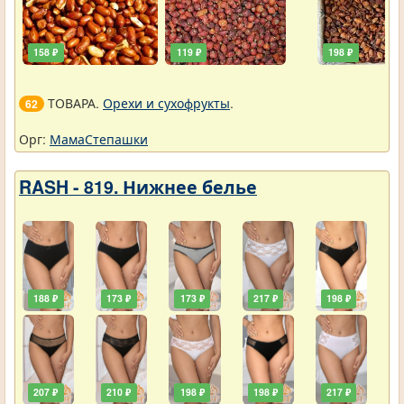
158 ₽
119 ₽
198 ₽
ТОВАРА.
Орехи и сухофрукты
.
62
Орг:
МамаСтепашки
RASH - 819. Нижнее белье
188 ₽
173 ₽
173 ₽
217 ₽
198 ₽
207 ₽
210 ₽
198 ₽
198 ₽
217 ₽