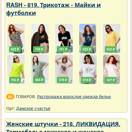
RASH - 819. Трикотаж - Майки и
футболки
622 ₽
749 ₽
781 ₽
622 ₽
622 ₽
762 ₽
584 ₽
578 ₽
616 ₽
427 ₽
ТОВАРОВ.
Распродажа взрослое одежда белье
.
65
Орг:
Дамское счастье
Женские штучки - 218. ЛИКВИДАЦИЯ.
Термобелье мужское и женское.