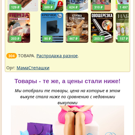
129 ₽
589 ₽
624 ₽
310 ₽
1 497 ₽
203 ₽
90 ₽
467 ₽
203 ₽
157 ₽
ТОВАРА.
Распродажа разное
.
304
Орг:
МамаСтепашки
Товары - те же, а цены стали ниже!
Мы отобрали те товары, цена на которые в этом
выкупе стала ниже по сравнению с недавними
выкупами