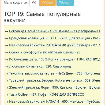
Мы в соцсетях:
VK
VKVideo
Telegram
TOP 19: Самые популярные
закупки
→
Pelican для всей семьи! - 1002. Финальная распродажа
→
Брендовая коллекция VILATTE - 763. Для женщин - Разное
→
Ивановский трикотаж ZARKA от 40 до 76 размера - 87. Ж
→
Орехи и сухофрукты по оптовым ценам - 23.
→
Ко Сумкины дети. 100% Копии Брендов - 1184. РАСПРОДА
→
Любимый Сималенд - 820. Сад огород
→
Текстиль высокого качества «НеСаДен» - 780. Полотенца 
→
Турецкий трикотаж Беррак, Kota и не только - 559. Женщи
→
Женский трикотаж Лори - 950. Каталог - Брюки - Брюки к
→
Tasty Coffee - 467. Кофе - КОФЕ ДЛЯ ЭСПРЕССО
→
Ивановский трикотаж НАТАЛИ - 650. Женское - Футболки, 