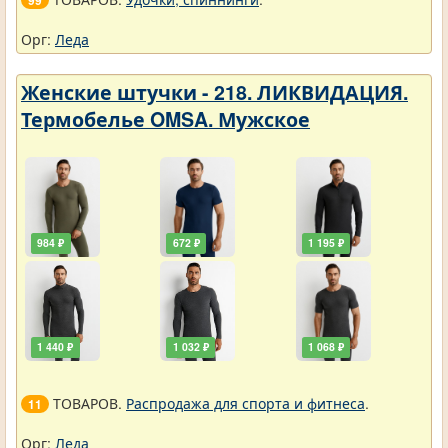
99
Орг:
Леда
Женские штучки - 218. ЛИКВИДАЦИЯ.
Термобелье OMSA. Мужское
984 ₽
672 ₽
1 195 ₽
1 440 ₽
1 032 ₽
1 068 ₽
ТОВАРОВ.
Распродажа для спорта и фитнеса
.
11
Орг:
Леда