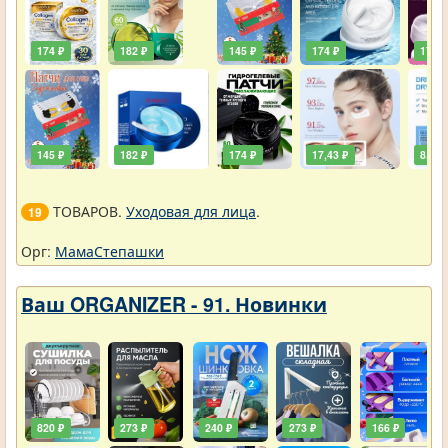
174 ₽
182 ₽
145 ₽
174 ₽
174 ₽
145 ₽
182 ₽
174 ₽
17,43 ₽
8,72 
ТОВАРОВ.
Уходовая для лица
.
19
Орг:
МамаСтепашки
Ваш ORGANIZER - 91. Новинки
820 ₽
273 ₽
240 ₽
273 ₽
166 ₽