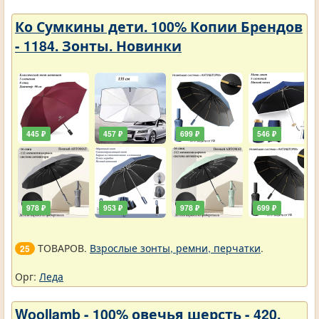
Ко Сумкины дети. 100% Копии Брендов
- 1184. Зонты. Новинки
445 ₽
457 ₽
699 ₽
546 ₽
978 ₽
953 ₽
978 ₽
699 ₽
ТОВАРОВ.
Взрослые зонты, ремни, перчатки
.
25
Орг:
Леда
Woollamb - 100% овечья шерсть - 420.