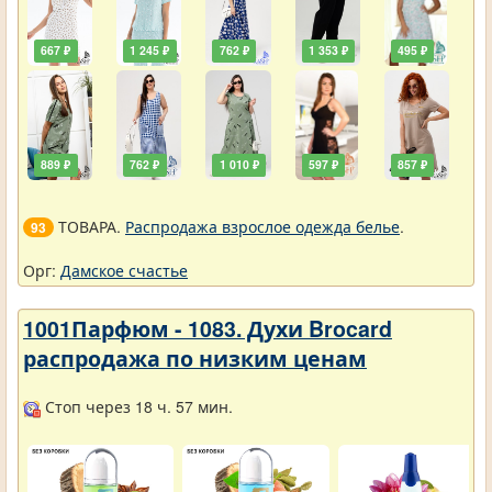
667 ₽
1 245 ₽
762 ₽
1 353 ₽
495 ₽
889 ₽
762 ₽
1 010 ₽
597 ₽
857 ₽
ТОВАРА.
Распродажа взрослое одежда белье
.
93
Орг:
Дамское счастье
1001Парфюм - 1083. Духи Brocard
распродажа по низким ценам
Стоп через 18 ч. 57 мин.