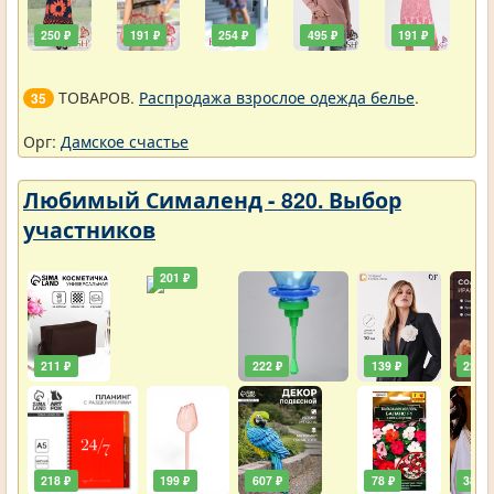
250 ₽
191 ₽
254 ₽
495 ₽
191 ₽
ТОВАРОВ.
Распродажа взрослое одежда белье
.
35
Орг:
Дамское счастье
Любимый Сималенд - 820. Выбор
участников
201 ₽
211 ₽
222 ₽
139 ₽
222 ₽
218 ₽
199 ₽
607 ₽
78 ₽
385 ₽