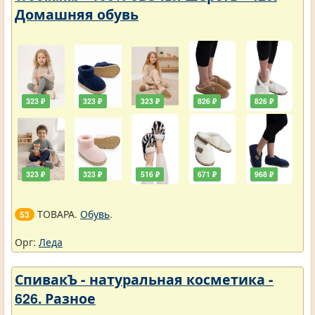
Домашняя обувь
323 ₽
323 ₽
323 ₽
826 ₽
826 ₽
323 ₽
323 ₽
516 ₽
671 ₽
968 ₽
ТОВАРА.
Обувь
.
53
Орг:
Леда
СпивакЪ - натуральная косметика -
626. Разное