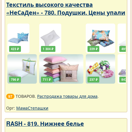
Текстиль высокого качества
«НеСаДен» - 780. Подушки. Цены упали
423 ₽
1 304 ₽
229 ₽
491 ₽
796 ₽
711 ₽
237 ₽
847 ₽
ТОВАРОВ.
Распродажа товары для дома
.
97
Орг:
МамаСтепашки
RASH - 819. Нижнее белье