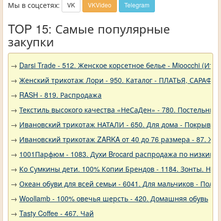
Мы в соцсетях:
VK
VKVideo
Telegram
TOP 15: Самые популярные
закупки
→
Darsi Trade - 512. Женское корсетное белье - Mioocchi (Ита
→
Женский трикотаж Лори - 950. Каталог - ПЛАТЬЯ, САРАФА
→
RASH - 819. Распродажа
→
Текстиль высокого качества «НеСаДен» - 780. Постельны
→
Ивановский трикотаж НАТАЛИ - 650. Для дома - Покрывал
→
Ивановский трикотаж ZARKA от 40 до 76 размера - 87. Же
→
1001Парфюм - 1083. Духи Brocard распродажа по низким 
→
Ко Сумкины дети. 100% Копии Брендов - 1184. Зонты. Нов
→
Океан обуви для всей семьи - 6041. Для мальчиков - Полу
→
Woollamb - 100% овечья шерсть - 420. Домашняя обувь
→
Tasty Coffee - 467. Чай