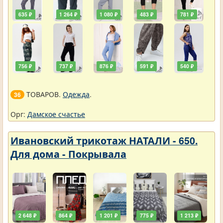
635 ₽
1 264 ₽
1 080 ₽
483 ₽
781 ₽
756 ₽
737 ₽
876 ₽
591 ₽
540 ₽
ТОВАРОВ.
Одежда
.
36
Орг:
Дамское счастье
Ивановский трикотаж НАТАЛИ - 650.
Для дома - Покрывала
2 648 ₽
864 ₽
1 201 ₽
775 ₽
1 213 ₽