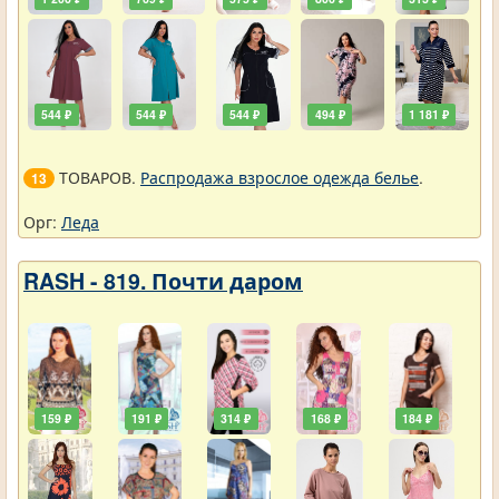
544 ₽
544 ₽
544 ₽
494 ₽
1 181 ₽
ТОВАРОВ.
Распродажа взрослое одежда белье
.
13
Орг:
Леда
RASH - 819. Почти даром
159 ₽
191 ₽
314 ₽
168 ₽
184 ₽