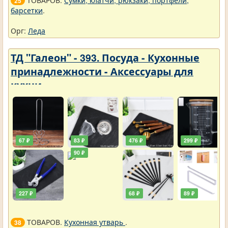
25
барсетки
.
Орг:
Леда
ТД "Галеон" - 393. Посуда - Кухонные
принадлежности - Аксессуары для
кухни
67 ₽
83 ₽
476 ₽
299 ₽
90 ₽
227 ₽
68 ₽
89 ₽
ТОВАРОВ.
Кухонная утварь
.
38