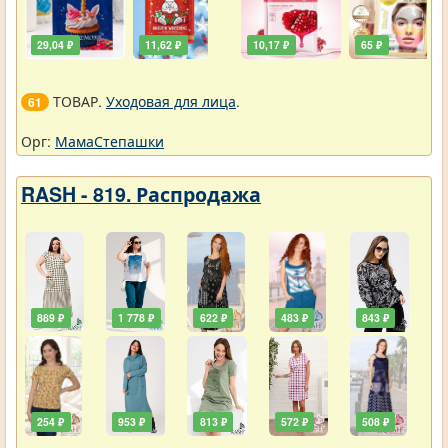
29,04 ₽
11,62 ₽
10,17 ₽
65 ₽
ТОВАР.
Уходовая для лица
.
61
Орг:
МамаСтепашки
RASH - 819. Распродажа
889 ₽
1 778 ₽
622 ₽
483 ₽
843 ₽
254 ₽
953 ₽
813 ₽
572 ₽
508 ₽