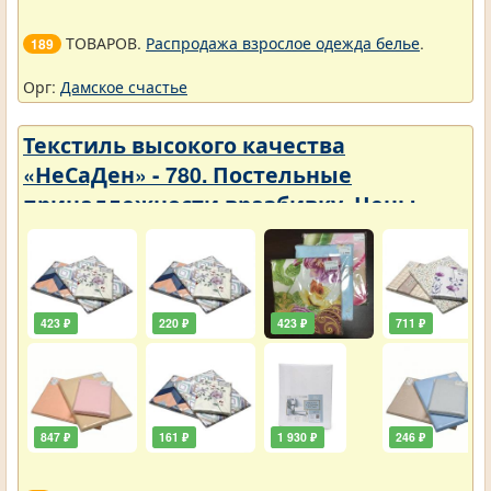
ТОВАРОВ.
Распродажа взрослое одежда белье
.
189
Орг:
Дамское счастье
Текстиль высокого качества
«НеСаДен» - 780. Постельные
принадлежности вразбивку. Цены
упали
423 ₽
220 ₽
423 ₽
711 ₽
847 ₽
161 ₽
1 930 ₽
246 ₽