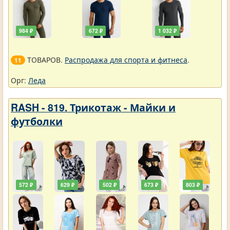
984 ₽
672 ₽
1 032 ₽
ТОВАРОВ.
Распродажа для спорта и фитнеса
.
11
Орг:
Леда
RASH - 819. Трикотаж - Майки и
футболки
572 ₽
629 ₽
502 ₽
673 ₽
803 ₽