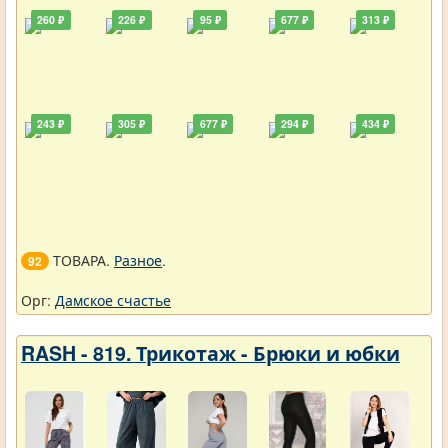
260 ₽
226 ₽
95 ₽
677 ₽
313 ₽
243 ₽
305 ₽
677 ₽
294 ₽
434 ₽
ТОВАРА.
Разное
.
92
Орг:
Дамское счастье
RASH - 819. Трикотаж - Брюки и юбки