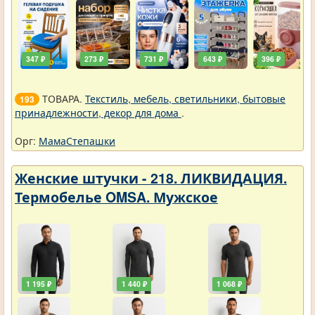
347 ₽
273 ₽
731 ₽
643 ₽
396 ₽
ТОВАРА.
Текстиль, мебель, светильники, бытовые
193
принадлежности, декор для дома
.
Орг:
МамаСтепашки
Женские штучки - 218. ЛИКВИДАЦИЯ.
Термобелье OMSA. Мужское
1 195 ₽
1 440 ₽
1 068 ₽