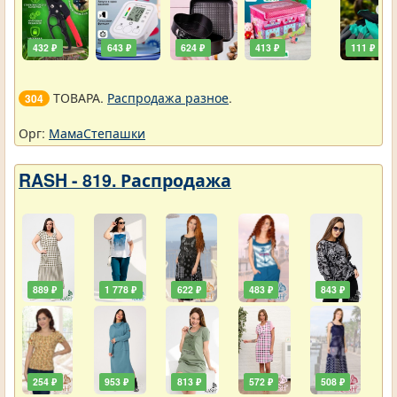
432 ₽
643 ₽
624 ₽
413 ₽
111 ₽
ТОВАРА.
Распродажа разное
.
304
Орг:
МамаСтепашки
RASH - 819. Распродажа
889 ₽
1 778 ₽
622 ₽
483 ₽
843 ₽
254 ₽
953 ₽
813 ₽
572 ₽
508 ₽