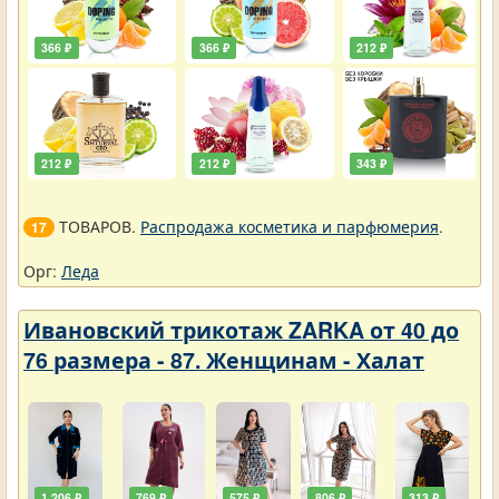
366 ₽
366 ₽
212 ₽
212 ₽
212 ₽
343 ₽
ТОВАРОВ.
Распродажа косметика и парфюмерия
.
17
Орг:
Леда
Ивановский трикотаж ZARKA от 40 до
76 размера - 87. Женщинам - Халат
1 206 ₽
769 ₽
575 ₽
806 ₽
313 ₽