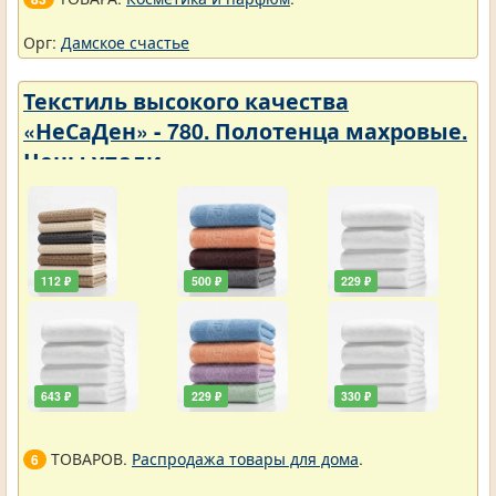
Орг:
Дамское счастье
Текстиль высокого качества
«НеСаДен» - 780. Полотенца махровые.
Цены упали
112 ₽
500 ₽
229 ₽
643 ₽
229 ₽
330 ₽
ТОВАРОВ.
Распродажа товары для дома
.
6