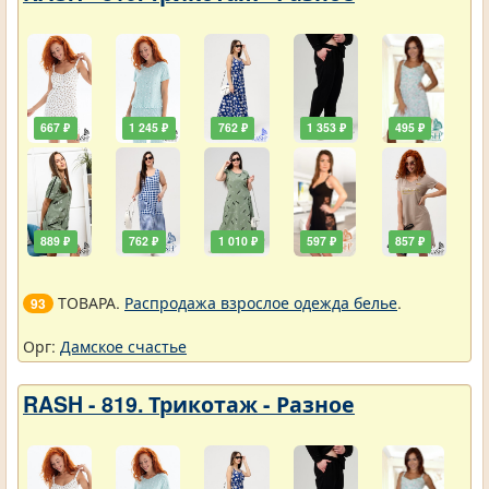
667 ₽
1 245 ₽
762 ₽
1 353 ₽
495 ₽
889 ₽
762 ₽
1 010 ₽
597 ₽
857 ₽
ТОВАРА.
Распродажа взрослое одежда белье
.
93
Орг:
Дамское счастье
RASH - 819. Трикотаж - Разное