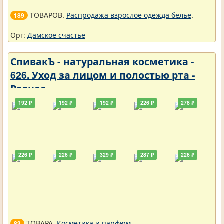
ТОВАРОВ.
Распродажа взрослое одежда белье
.
189
Орг:
Дамское счастье
СпивакЪ - натуральная косметика -
626. Уход за лицом и полостью рта -
Разное
192 ₽
192 ₽
192 ₽
226 ₽
278 ₽
226 ₽
226 ₽
329 ₽
287 ₽
226 ₽
ТОВАРА.
Косметика и парфюм
.
83