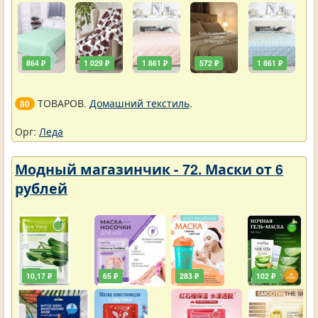
864 ₽
1 029 ₽
1 861 ₽
572 ₽
1 861 ₽
ТОВАРОВ.
Домашний текстиль
.
80
Орг:
Леда
Модный магазинчик - 72. Маски от 6
рублей
10,17 ₽
65 ₽
283 ₽
102 ₽