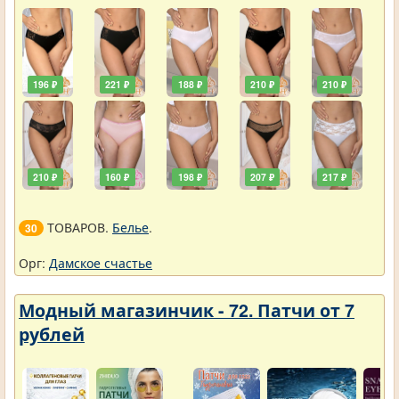
196 ₽
221 ₽
188 ₽
210 ₽
210 ₽
210 ₽
160 ₽
198 ₽
207 ₽
217 ₽
ТОВАРОВ.
Белье
.
30
Орг:
Дамское счастье
Модный магазинчик - 72. Патчи от 7
рублей