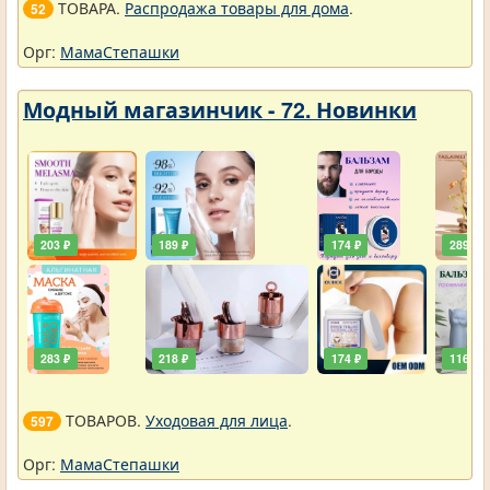
ТОВАРА.
Распродажа товары для дома
.
52
Орг:
МамаСтепашки
Модный магазинчик - 72. Новинки
203 ₽
189 ₽
174 ₽
289 ₽
283 ₽
218 ₽
174 ₽
116 ₽
ТОВАРОВ.
Уходовая для лица
.
597
Орг:
МамаСтепашки