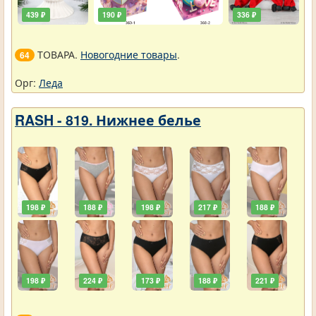
439 ₽
190 ₽
336 ₽
ТОВАРА.
Новогодние товары
.
64
Орг:
Леда
RASH - 819. Нижнее белье
198 ₽
188 ₽
198 ₽
217 ₽
188 ₽
198 ₽
224 ₽
173 ₽
188 ₽
221 ₽