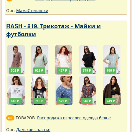
Орг:
МамаСтепашки
RASH - 819. Трикотаж - Майки и
футболки
502 ₽
622 ₽
427 ₽
749 ₽
768 ₽
616 ₽
715 ₽
572 ₽
546 ₽
749 ₽
ТОВАРОВ.
Распродажа взрослое одежда белье
.
65
Орг:
Дамское счастье