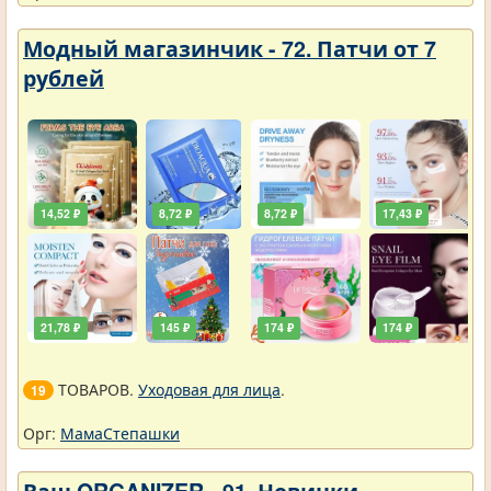
Модный магазинчик - 72. Патчи от 7
рублей
14,52 ₽
8,72 ₽
8,72 ₽
17,43 ₽
21,78 ₽
145 ₽
174 ₽
174 ₽
ТОВАРОВ.
Уходовая для лица
.
19
Орг:
МамаСтепашки