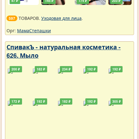
87 ₽
145 ₽
174 ₽
203 ₽
ТОВАРОВ.
Уходовая для лица
.
597
Орг:
МамаСтепашки
СпивакЪ - натуральная косметика -
626. Мыло
200 ₽
182 ₽
234 ₽
192 ₽
192 ₽
172 ₽
192 ₽
182 ₽
192 ₽
305 ₽