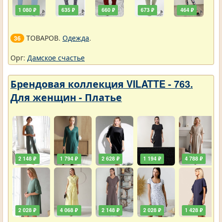
1 080 ₽
635 ₽
660 ₽
673 ₽
464 ₽
ТОВАРОВ.
Одежда
.
36
Орг:
Дамское счастье
Брендовая коллекция VILATTE - 763.
Для женщин - Платье
2 148 ₽
1 794 ₽
2 628 ₽
1 194 ₽
4 788 ₽
2 028 ₽
4 068 ₽
2 148 ₽
2 028 ₽
1 428 ₽