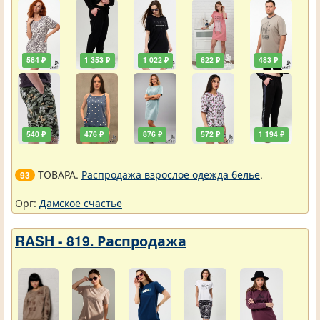
584 ₽
1 353 ₽
1 022 ₽
622 ₽
483 ₽
540 ₽
476 ₽
876 ₽
572 ₽
1 194 ₽
ТОВАРА.
Распродажа взрослое одежда белье
.
93
Орг:
Дамское счастье
RASH - 819. Распродажа