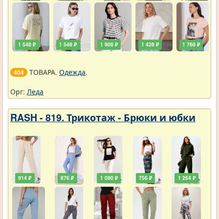
1 548 ₽
1 548 ₽
1 908 ₽
1 428 ₽
1 788 ₽
ТОВАРА.
Одежда
.
404
Орг:
Леда
RASH - 819. Трикотаж - Брюки и юбки
914 ₽
876 ₽
1 080 ₽
756 ₽
1 264 ₽