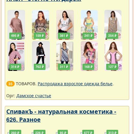
495 ₽
159 ₽
381 ₽
241 ₽
254 ₽
314 ₽
762 ₽
311 ₽
168 ₽
127 ₽
ТОВАРОВ.
Распродажа взрослое одежда белье
.
35
Орг:
Дамское счастье
СпивакЪ - натуральная косметика -
626. Разное
260 ₽
226 ₽
95 ₽
677 ₽
313 ₽