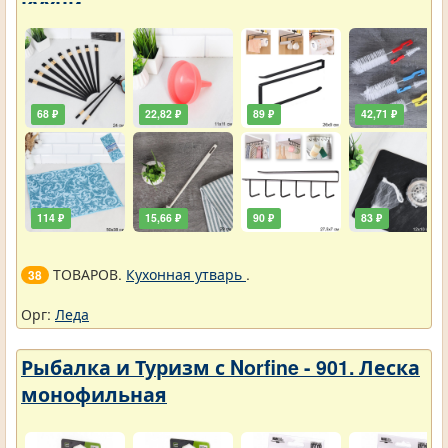
кухни
68 ₽
22,82 ₽
89 ₽
42,71 ₽
114 ₽
15,66 ₽
90 ₽
83 ₽
ТОВАРОВ.
Кухонная утварь
.
38
Орг:
Леда
Рыбалка и Туризм с Norfine - 901. Леска
монофильная