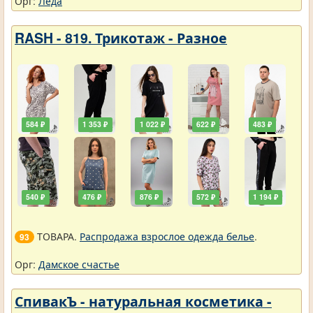
Орг:
Леда
RASH - 819. Трикотаж - Разное
584 ₽
1 353 ₽
1 022 ₽
622 ₽
483 ₽
540 ₽
476 ₽
876 ₽
572 ₽
1 194 ₽
ТОВАРА.
Распродажа взрослое одежда белье
.
93
Орг:
Дамское счастье
СпивакЪ - натуральная косметика -