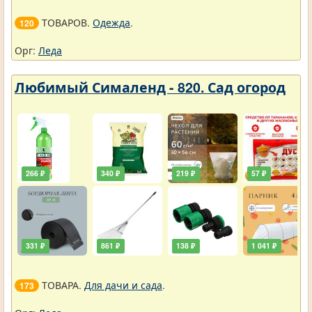
ТОВАРОВ.
Одежда
.
120
Орг:
Леда
Любимый Сималенд - 820. Сад огород
266 ₽
340 ₽
219 ₽
57 ₽
331 ₽
861 ₽
138 ₽
1 041 ₽
ТОВАРА.
Для дачи и сада
.
173