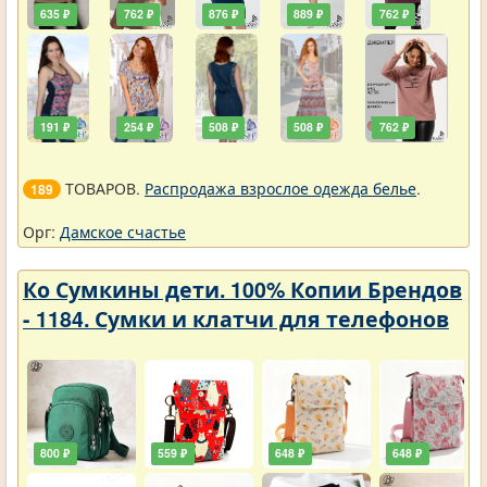
635 ₽
762 ₽
876 ₽
889 ₽
762 ₽
191 ₽
254 ₽
508 ₽
508 ₽
762 ₽
ТОВАРОВ.
Распродажа взрослое одежда белье
.
189
Орг:
Дамское счастье
Ко Сумкины дети. 100% Копии Брендов
- 1184. Сумки и клатчи для телефонов
800 ₽
559 ₽
648 ₽
648 ₽