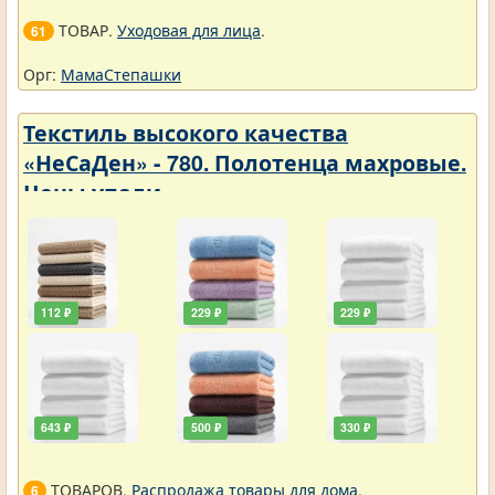
ТОВАР.
Уходовая для лица
.
61
Орг:
МамаСтепашки
Текстиль высокого качества
«НеСаДен» - 780. Полотенца махровые.
Цены упали
112 ₽
229 ₽
229 ₽
643 ₽
500 ₽
330 ₽
ТОВАРОВ.
Распродажа товары для дома
.
6