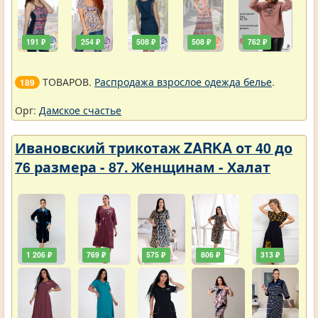
191 ₽
254 ₽
508 ₽
508 ₽
762 ₽
ТОВАРОВ.
Распродажа взрослое одежда белье
.
189
Орг:
Дамское счастье
Ивановский трикотаж ZARKA от 40 до
76 размера - 87. Женщинам - Халат
1 206 ₽
769 ₽
575 ₽
806 ₽
313 ₽