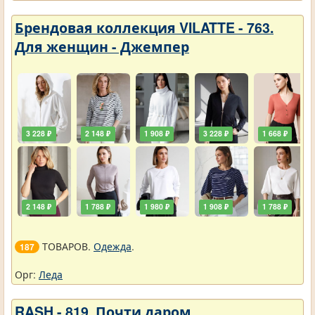
Брендовая коллекция VILATTE - 763.
Для женщин - Джемпер
3 228 ₽
2 148 ₽
1 908 ₽
3 228 ₽
1 668 ₽
2 148 ₽
1 788 ₽
1 980 ₽
1 908 ₽
1 788 ₽
ТОВАРОВ.
Одежда
.
187
Орг:
Леда
RASH - 819. Почти даром