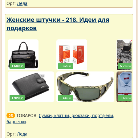
Орг:
Леда
Женские штучки - 218. Идеи для
подарков
1 680 ₽
1 320 ₽
5 760 ₽
1 920 ₽
1 440 ₽
1 680 ₽
ТОВАРОВ.
Сумки, клатчи, рюкзаки, портфели,
25
барсетки
.
Орг:
Леда