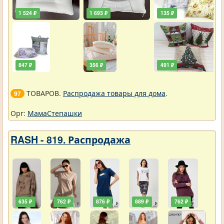
1 524 ₽
1 693 ₽
135 ₽
847 ₽
356 ₽
491 ₽
ТОВАРОВ.
Распродажа товары для дома
.
97
Орг:
МамаСтепашки
RASH - 819. Распродажа
635 ₽
762 ₽
876 ₽
889 ₽
762 ₽