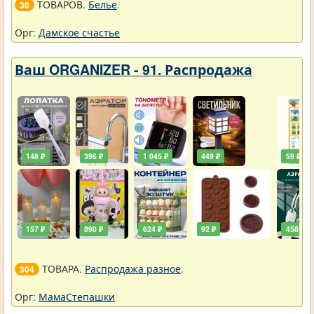
ТОВАРОВ.
Белье
.
30
Орг:
Дамское счастье
Ваш ORGANIZER - 91. Распродажа
148 ₽
396 ₽
1 045 ₽
449 ₽
59 ₽
157 ₽
890 ₽
624 ₽
92 ₽
458 ₽
ТОВАРА.
Распродажа разное
.
304
Орг:
МамаСтепашки