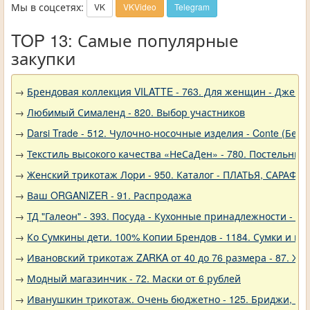
Мы в соцсетях:
VK
VKVideo
Telegram
TOP 13: Самые популярные
закупки
→
Брендовая коллекция VILATTE - 763. Для женщин - Джемп
→
Любимый Сималенд - 820. Выбор участников
→
Darsi Trade - 512. Чулочно-носочные изделия - Conte (Бела
→
Текстиль высокого качества «НеСаДен» - 780. Постельны
→
Женский трикотаж Лори - 950. Каталог - ПЛАТЬЯ, САРАФА
→
Ваш ORGANIZER - 91. Распродажа
→
ТД "Галеон" - 393. Посуда - Кухонные принадлежности - Ак
→
Ко Сумкины дети. 100% Копии Брендов - 1184. Сумки и кл
→
Ивановский трикотаж ZARKA от 40 до 76 размера - 87. Же
→
Модный магазинчик - 72. Маски от 6 рублей
→
Иванушкин трикотаж. Очень бюджетно - 125. Бриджи, шо