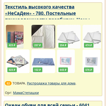
Текстиль высокого качества
«НеСаДен» - 780. Постельные
принадлежности вразбивку. Цены
упали
423 ₽
237 ₽
254 ₽
474 ₽
423 ₽
152 ₽
643 ₽
576 ₽
ТОВАРА.
Распродажа товары для дома
.
52
Орг:
МамаСтепашки
Океан обуви для всей семьи - 6041.