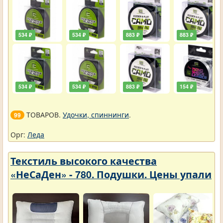
534 ₽
534 ₽
883 ₽
883 ₽
534 ₽
534 ₽
883 ₽
154 ₽
ТОВАРОВ.
Удочки, спиннинги
.
99
Орг:
Леда
Текстиль высокого качества
«НеСаДен» - 780. Подушки. Цены упали