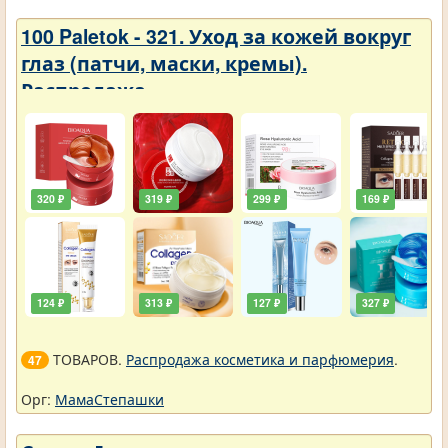
100 Paletok - 321. Уход за кожей вокруг
глаз (патчи, маски, кремы).
Распродажа
320 ₽
319 ₽
299 ₽
169 ₽
124 ₽
313 ₽
127 ₽
327 ₽
ТОВАРОВ.
Распродажа косметика и парфюмерия
.
47
Орг:
МамаСтепашки