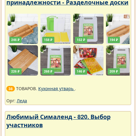
принадлежности - Разделочные доски
246 ₽
158 ₽
152 ₽
194 ₽
226 ₽
268 ₽
146 ₽
209 ₽
ТОВАРОВ.
Кухонная утварь
.
38
Орг:
Леда
Любимый Сималенд - 820. Выбор
участников