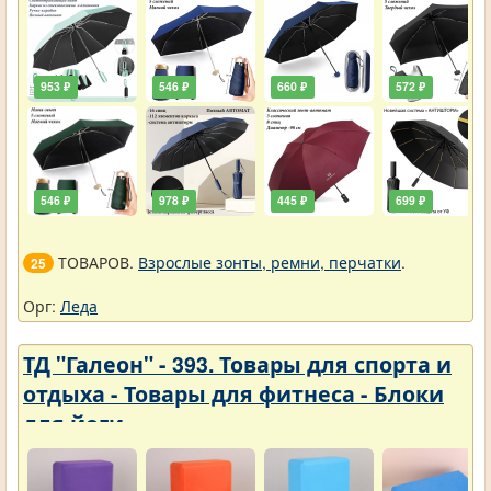
953 ₽
546 ₽
660 ₽
572 ₽
546 ₽
978 ₽
445 ₽
699 ₽
ТОВАРОВ.
Взрослые зонты, ремни, перчатки
.
25
Орг:
Леда
ТД "Галеон" - 393. Товары для спорта и
отдыха - Товары для фитнеса - Блоки
для йоги