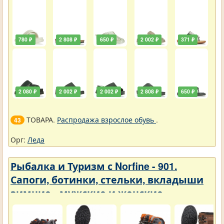
780 ₽
2 808 ₽
650 ₽
2 002 ₽
371 ₽
2 080 ₽
2 002 ₽
2 002 ₽
2 808 ₽
650 ₽
ТОВАРА.
Распродажа взрослое обувь
.
43
Орг:
Леда
Рыбалка и Туризм с Norfine - 901.
Сапоги, ботинки, стельки, вкладыши
зимние - мужские и женские