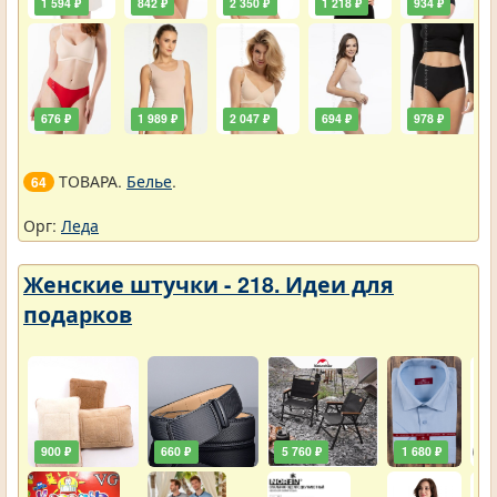
1 594 ₽
842 ₽
2 350 ₽
1 218 ₽
934 ₽
676 ₽
1 989 ₽
2 047 ₽
694 ₽
978 ₽
ТОВАРА.
Белье
.
64
Орг:
Леда
Женские штучки - 218. Идеи для
подарков
900 ₽
660 ₽
5 760 ₽
1 680 ₽
1 