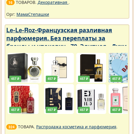
ТОВАРОВ.
Декоративная
.
16
Орг:
МамаСтепашки
Le-Le-Roz-Французская разливная
парфюмерия. Без переплаты за
бренды и упаковку - 72. Элитная - Духи
3 ml
457 ₽
457 ₽
457 ₽
457 ₽
457 ₽
457 ₽
457 ₽
457 ₽
ТОВАРА.
Распродажа косметика и парфюмерия
.
324