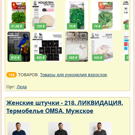
21,06 ₽
129 ₽
73 ₽
74 ₽
146 ₽
810 ₽
455 ₽
269 ₽
443 ₽
378 ₽
ТОВАРОВ.
Товары для рукоделия взрослое
.
158
Орг:
Леда
Женские штучки - 218. ЛИКВИДАЦИЯ.
Термобелье OMSA. Мужское