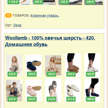
1 336 ₽
265 ₽
238 ₽
209 ₽
ТОВАРОВ.
Кухонная утварь
.
13
Орг:
Леда
Woollamb - 100% овечья шерсть - 420.
Домашняя обувь
323 ₽
323 ₽
323 ₽
826 ₽
826 ₽
323 ₽
323 ₽
516 ₽
671 ₽
968 ₽