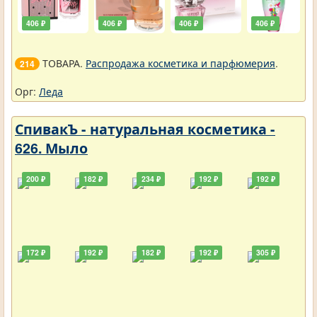
406 ₽
406 ₽
406 ₽
406 ₽
ТОВАРА.
Распродажа косметика и парфюмерия
.
214
Орг:
Леда
СпивакЪ - натуральная косметика -
626. Мыло
200 ₽
182 ₽
234 ₽
192 ₽
192 ₽
172 ₽
192 ₽
182 ₽
192 ₽
305 ₽