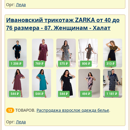
Орг:
Леда
Ивановский трикотаж ZARKA от 40 до
76 размера - 87. Женщинам - Халат
1 206 ₽
769 ₽
575 ₽
806 ₽
313 ₽
544 ₽
544 ₽
544 ₽
494 ₽
1 181 ₽
ТОВАРОВ.
Распродажа взрослое одежда белье
.
13
Орг:
Леда