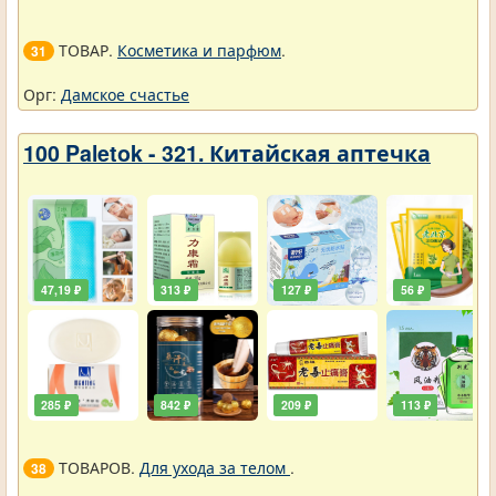
ТОВАР.
Косметика и парфюм
.
31
Орг:
Дамское счастье
100 Paletok - 321. Китайская аптечка
47,19 ₽
313 ₽
127 ₽
56 ₽
285 ₽
842 ₽
209 ₽
113 ₽
ТОВАРОВ.
Для ухода за телом
.
38