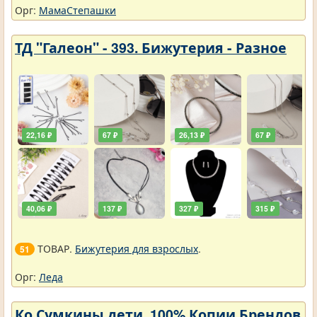
Орг:
МамаСтепашки
ТД "Галеон" - 393. Бижутерия - Разное
22,16 ₽
67 ₽
26,13 ₽
67 ₽
40,06 ₽
137 ₽
327 ₽
315 ₽
ТОВАР.
Бижутерия для взрослых
.
51
Орг:
Леда
Ко Сумкины дети. 100% Копии Брендов