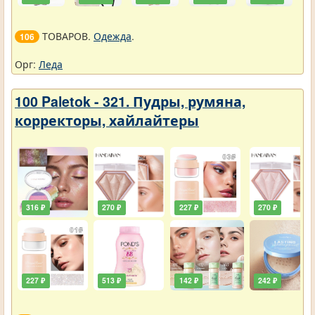
ТОВАРОВ.
Одежда
.
106
Орг:
Леда
100 Paletok - 321. Пудры, румяна,
корректоры, хайлайтеры
316 ₽
270 ₽
227 ₽
270 ₽
227 ₽
513 ₽
142 ₽
242 ₽