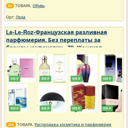
ТОВАРА.
Обувь
.
53
Орг:
Леда
Le-Le-Roz-Французская разливная
парфюмерия. Без переплаты за
бренды и упаковку - 72. Женская -
Парфюмерия с фиксатором 50 ml
826 ₽
826 ₽
826 ₽
826 ₽
826 ₽
826 ₽
826 ₽
826 ₽
ТОВАРА.
Распродажа косметика и парфюмерия
.
203