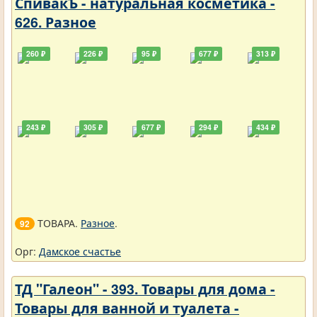
СпивакЪ - натуральная косметика -
626. Разное
260 ₽
226 ₽
95 ₽
677 ₽
313 ₽
243 ₽
305 ₽
677 ₽
294 ₽
434 ₽
ТОВАРА.
Разное
.
92
Орг:
Дамское счастье
ТД "Галеон" - 393. Товары для дома -
Товары для ванной и туалета -