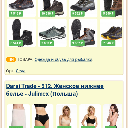
7 546 ₽
10 518 ₽
9 582 ₽
5 359 ₽
8 541 ₽
7 653 ₽
9 667 ₽
7 546 ₽
ТОВАРА.
Одежда и обувь для рыбалки
.
154
Орг:
Леда
Darsi Trade - 512. Женское нижнее
белье - Julimex (Польша)