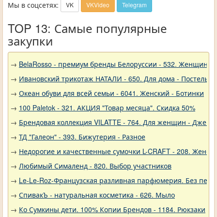
Мы в соцсетях:
VK
VKVideo
Telegram
TOP 13: Самые популярные
закупки
→
BelaRosso - премиум бренды Белоруссии - 532. Женщина
→
Ивановский трикотаж НАТАЛИ - 650. Для дома - Постельно
→
Океан обуви для всей семьи - 6041. Женский - Ботинки
→
100 Paletok - 321. АКЦИЯ "Товар месяца". Скидка 50%
→
Брендовая коллекция VILATTE - 764. Для женщин - Джемп
→
ТД "Галеон" - 393. Бижутерия - Разное
→
Недорогие и качественные сумочки L-CRAFT - 208. Женски
→
Любимый Сималенд - 820. Выбор участников
→
Le-Le-Roz-Французская разливная парфюмерия. Без переп
→
СпивакЪ - натуральная косметика - 626. Мыло
→
Ко Сумкины дети. 100% Копии Брендов - 1184. Рюкзаки