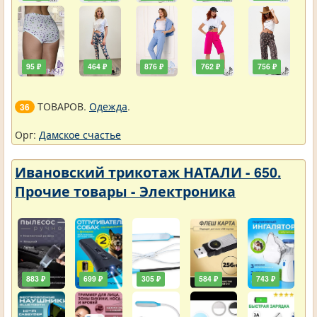
95 ₽
464 ₽
876 ₽
762 ₽
756 ₽
ТОВАРОВ.
Одежда
.
36
Орг:
Дамское счастье
Ивановский трикотаж НАТАЛИ - 650.
Прочие товары - Электроника
883 ₽
699 ₽
305 ₽
584 ₽
743 ₽