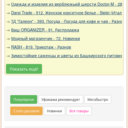
→
Одежда и изделия из верблюжьей шерсти Doctor-M - 288
→
Darsi Trade - 512. Женское корсетное белье - Sielei (Италия)
→
ТД "Галеон" - 393. Посуда - Посуда для кофе и чая - Разное
→
Ваш ORGANIZER - 91. Распродажа
→
Модный магазинчик - 72. Новинки
→
RASH - 819. Трикотаж - Разное
→
Зимостойкие саженцы и цветы из Башкирского питомника 
Показать ещё!
Популярное
Уфамама рекомендует
Мегабыстро
Стало дешевле
Новинки
Все товары