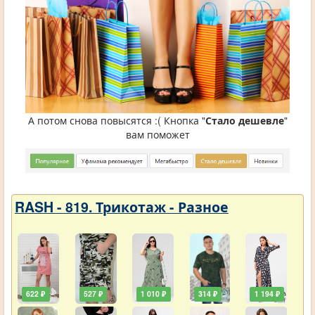
А потом снова повысятся :( Кнопка "
Стало дешевле
"
вам поможет
RASH - 819. Трикотаж - Разное
622 ₽
527 ₽
1 010 ₽
314 ₽
1 194 ₽