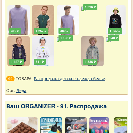
1 396 ₽
312 ₽
1 257 ₽
380 ₽
1 132 ₽
1 198 ₽
940 ₽
1 427 ₽
511 ₽
1 336 ₽
ТОВАРА.
Распродажа детское одежда белье
.
92
Орг:
Леда
Ваш ORGANIZER - 91. Распродажа