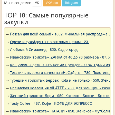
Мы в соцсетях:
VK
VKVideo
Telegram
TOP 18: Самые популярные
закупки
→
Pelican для всей семьи! - 1002. Финальная распродажа
→
Орехи и сухофрукты по оптовым ценам - 23.
→
Любимый Сималенд - 820. Сад огород
→
Ивановский трикотаж ZARKA от 40 до 76 размера - 87. Же
→
Ко Сумкины дети. 100% Копии Брендов - 1184. Сумки из н
→
Текстиль высокого качества «НеСаДен» - 780. Полотенца 
→
Турецкий трикотаж Беррак, Kota и не только - 559. Женщи
→
Брендовая коллекция VILATTE - 763. Для женщин - Разное
→
Женский трикотаж Лори - 950. Каталог - Брюки - Брюки к
→
Tasty Coffee - 467. Кофе - КОФЕ ДЛЯ ЭСПРЕССО
→
Ивановский трикотаж НАТАЛИ - 650. Женское - Футболки, 