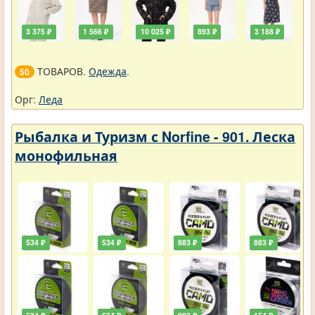
3 375 ₽
1 566 ₽
10 025 ₽
893 ₽
3 188 ₽
ТОВАРОВ.
Одежда
.
50
Орг:
Леда
Рыбалка и Туризм с Norfine - 901. Леска
монофильная
534 ₽
534 ₽
883 ₽
883 ₽