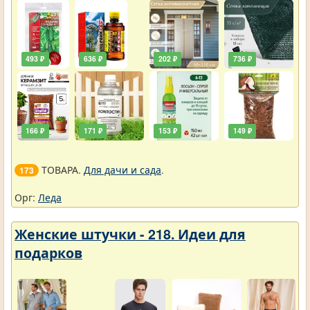
493 ₽
636 ₽
202 ₽
736 ₽
166 ₽
171 ₽
153 ₽
149 ₽
ТОВАРА.
Для дачи и сада
.
173
Орг:
Леда
Женские штучки - 218. Идеи для
подарков