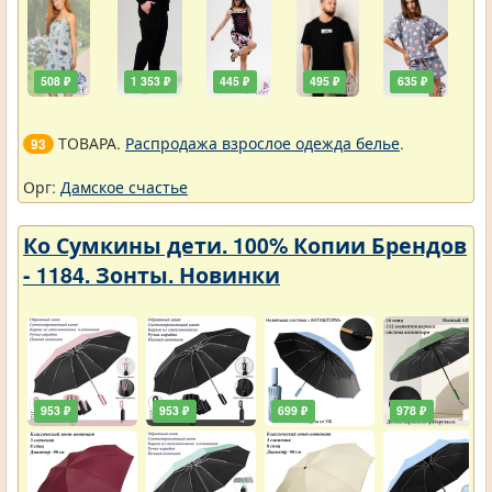
508 ₽
1 353 ₽
445 ₽
495 ₽
635 ₽
ТОВАРА.
Распродажа взрослое одежда белье
.
93
Орг:
Дамское счастье
Ко Сумкины дети. 100% Копии Брендов
- 1184. Зонты. Новинки
953 ₽
953 ₽
699 ₽
978 ₽