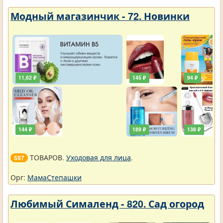
Модный магазинчик - 72. Новинки
11,62 ₽
145 ₽
94 ₽
144 ₽
189 ₽
138 ₽
ТОВАРОВ.
Уходовая для лица
.
597
Орг:
МамаСтепашки
Любимый Сималенд - 820. Сад огород