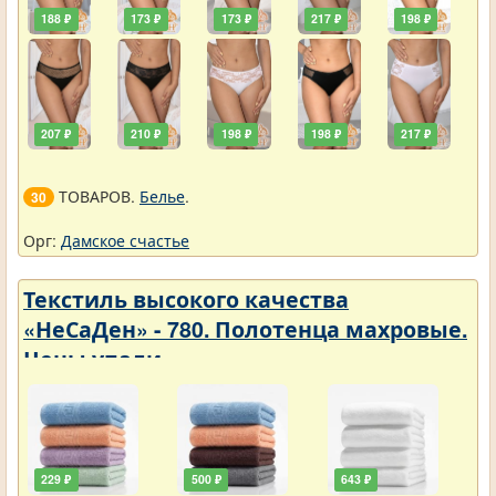
188 ₽
173 ₽
173 ₽
217 ₽
198 ₽
207 ₽
210 ₽
198 ₽
198 ₽
217 ₽
ТОВАРОВ.
Белье
.
30
Орг:
Дамское счастье
Текстиль высокого качества
«НеСаДен» - 780. Полотенца махровые.
Цены упали
229 ₽
500 ₽
643 ₽