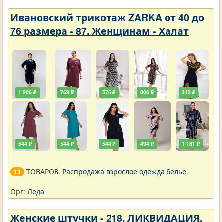
Ивановский трикотаж ZARKA от 40 до
76 размера - 87. Женщинам - Халат
1 206 ₽
769 ₽
575 ₽
806 ₽
313 ₽
544 ₽
544 ₽
544 ₽
494 ₽
1 181 ₽
ТОВАРОВ.
Распродажа взрослое одежда белье
.
13
Орг:
Леда
Женские штучки - 218. ЛИКВИДАЦИЯ.