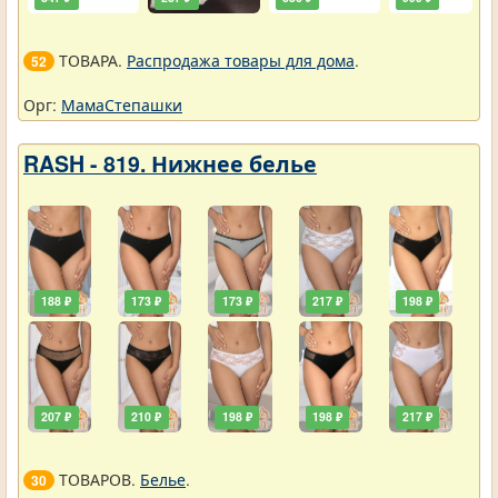
ТОВАРА.
Распродажа товары для дома
.
52
Орг:
МамаСтепашки
RASH - 819. Нижнее белье
188 ₽
173 ₽
173 ₽
217 ₽
198 ₽
207 ₽
210 ₽
198 ₽
198 ₽
217 ₽
ТОВАРОВ.
Белье
.
30