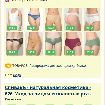
340 ₽
197 ₽
265 ₽
117 ₽
211 ₽
293 ₽
138 ₽
171 ₽
216 ₽
232 ₽
ТОВАРОВ.
Распродажа детское одежда белье
.
78
Орг:
Леда
СпивакЪ - натуральная косметика -
626. Уход за лицом и полостью рта -
Разное