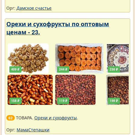
Орг:
Дамское счастье
Орехи и сухофрукты по оптовым
ценам - 23.
409 ₽
244 ₽
238 ₽
158 ₽
119 ₽
198 ₽
ТОВАРА.
Орехи и сухофрукты
.
62
Орг:
МамаСтепашки