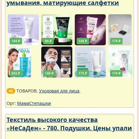
умывания, матирующие салфетки
144 ₽
94 ₽
144 ₽
174 ₽
653 ₽
145 ₽
173 ₽
174 ₽
ТОВАРОВ.
Уходовая для лица
.
45
Орг:
МамаСтепашки
Текстиль высокого качества
«НеСаДен» - 780. Подушки. Цены упали