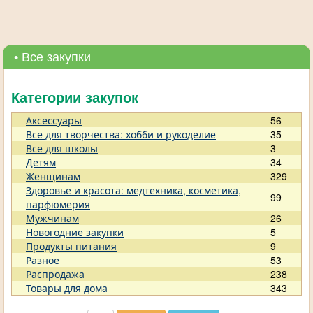
• Все закупки
Категории закупок
Аксессуары
56
Все для творчества: хобби и рукоделие
35
Все для школы
3
Детям
34
Женщинам
329
Здоровье и красота: медтехника, косметика,
99
парфюмерия
Мужчинам
26
Новогодние закупки
5
Продукты питания
9
Разное
53
Распродажа
238
Товары для дома
343