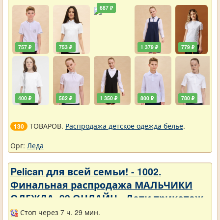
687 ₽
757 ₽
753 ₽
1 379 ₽
779 ₽
400 ₽
582 ₽
1 350 ₽
800 ₽
780 ₽
ТОВАРОВ.
Распродажа детское одежда белье
.
130
Орг:
Леда
Pelican для всей семьи! - 1002.
Финальная распродажа МАЛЬЧИКИ
ОДЕЖДА_99 ОНЛАЙН - Дети трикотаж -
Разное
Стоп через 7 ч. 29 мин.