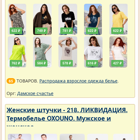
622 ₽
749 ₽
781 ₽
622 ₽
622 ₽
762 ₽
584 ₽
578 ₽
616 ₽
427 ₽
ТОВАРОВ.
Распродажа взрослое одежда белье
.
65
Орг:
Дамское счастье
Женские штучки - 218. ЛИКВИДАЦИЯ.
Термобелье OXOUNO. Мужское и
женское