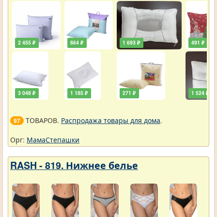
2 455 ₽
864 ₽
1 693 ₽
491 ₽
3 048 ₽
1 185 ₽
271 ₽
1 524 ₽
ТОВАРОВ.
Распродажа товары для дома
.
97
Орг:
МамаСтепашки
RASH - 819. Нижнее белье