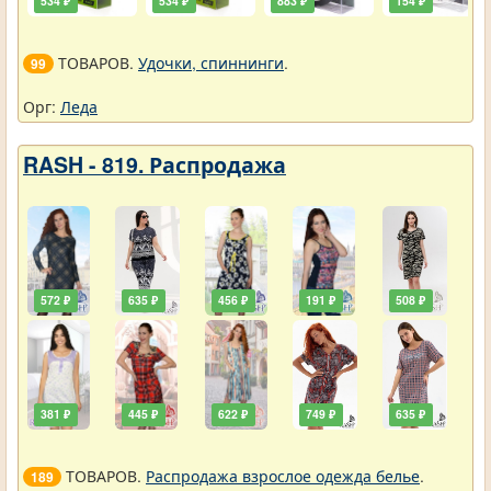
534 ₽
534 ₽
883 ₽
154 ₽
ТОВАРОВ.
Удочки, спиннинги
.
99
Орг:
Леда
RASH - 819. Распродажа
572 ₽
635 ₽
456 ₽
191 ₽
508 ₽
381 ₽
445 ₽
622 ₽
749 ₽
635 ₽
ТОВАРОВ.
Распродажа взрослое одежда белье
.
189