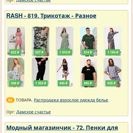
RASH - 819. Трикотаж - Разное
622 ₽
527 ₽
1 010 ₽
314 ₽
1 194 ₽
508 ₽
1 353 ₽
445 ₽
495 ₽
635 ₽
ТОВАРА.
Распродажа взрослое одежда белье
.
93
Орг:
Дамское счастье
Модный магазинчик - 72. Пенки для