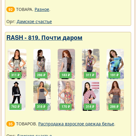
ТОВАРА.
Разное
.
92
Орг:
Дамское счастье
RASH - 819. Почти даром
311 ₽
286 ₽
183 ₽
311 ₽
191 ₽
762 ₽
318 ₽
170 ₽
314 ₽
286 ₽
ТОВАРОВ.
Распродажа взрослое одежда белье
.
35
Орг:
Дамское счастье