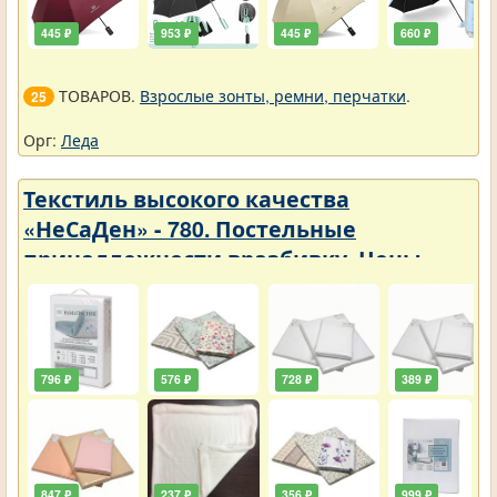
445 ₽
953 ₽
445 ₽
660 ₽
ТОВАРОВ.
Взрослые зонты, ремни, перчатки
.
25
Орг:
Леда
Текстиль высокого качества
«НеСаДен» - 780. Постельные
принадлежности вразбивку. Цены
упали
796 ₽
576 ₽
728 ₽
389 ₽
847 ₽
237 ₽
356 ₽
999 ₽