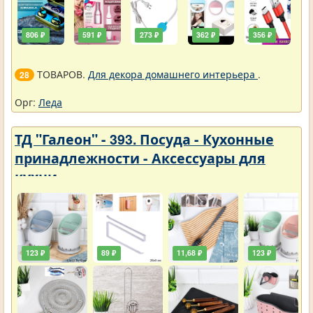
806 ₽
591 ₽
273 ₽
362 ₽
356 ₽
ТОВАРОВ.
Для декора домашнего интерьера
.
28
Орг:
Леда
ТД "Галеон" - 393. Посуда - Кухонные
принадлежности - Аксессуары для
кухни
123 ₽
89 ₽
11,68 ₽
123 ₽