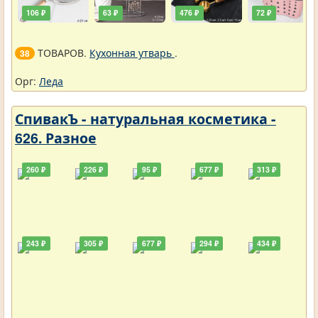
106 ₽
63 ₽
476 ₽
72 ₽
ТОВАРОВ.
Кухонная утварь
.
38
Орг:
Леда
СпивакЪ - натуральная косметика -
626. Разное
260 ₽
226 ₽
95 ₽
677 ₽
313 ₽
243 ₽
305 ₽
677 ₽
294 ₽
434 ₽