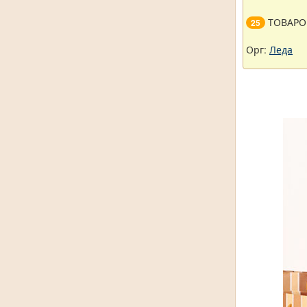
ТОВАРО
25
Орг:
Леда