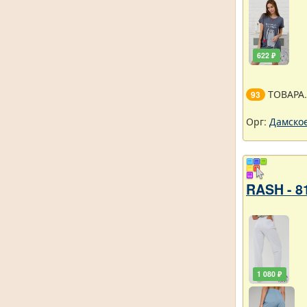
622 ₽
ТОВАРА
93
Орг:
Дамское
RASH - 8
1 080 ₽