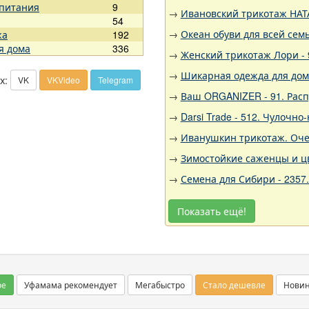
 питания
9
→
Ивановский трикотаж НАТА
54
→
Океан обуви для всей семь
жа
192
я дома
336
→
Женский трикотаж Лори - 
→
Шикарная одежда для дома,
х:
VK
VKVideo
Telegram
→
Ваш ORGANIZER - 91. Рас
→
Darsi Trade - 512. Чулочн
→
Иванушкин трикотаж. Очен
→
Зимостойкие саженцы и цв
→
Семена для Сибири - 2357
Показать ещё!
ое
Уфамама рекомендует
Мегабыстро
Стало дешевле
Нови