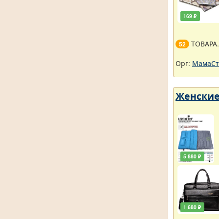
169 ₽
ТОВАРА
52
Орг:
МамаСт
Женские
5 880 ₽
1 680 ₽