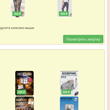
434 ₽
635 ₽
крутите колесико мыши
Посмотреть закупку
449 ₽
203 ₽