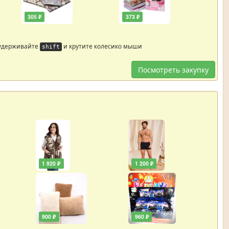
305 ₽
373 ₽
 удерживайте
и крутите колесико мыши
shift
Посмотреть закупку
1 920 ₽
1 200 ₽
900 ₽
960 ₽