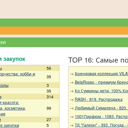
пки
TOP 16: Самые п
и закупок
ы
56
→
Брендовая коллекция VILA
орчества: хобби и
35
→
BelaRosso - премиум брен
колы
3
→
Ко Сумкины дети. 100% Ко
35
м
314
→
RASH - 819. Распродажа
и красота:
→
Любимый Сималенд - 820. 
а, косметика,
99
рия
→
1001Парфюм - 1083. Расп
м
27
→
ТД "Галеон" - 393. Посуда
е закупки
5