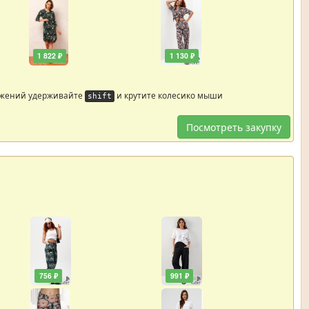
1 822 ₽
1 130 ₽
ажений удерживайте
и крутите колесико мыши
shift
Посмотреть закупку
756 ₽
991 ₽