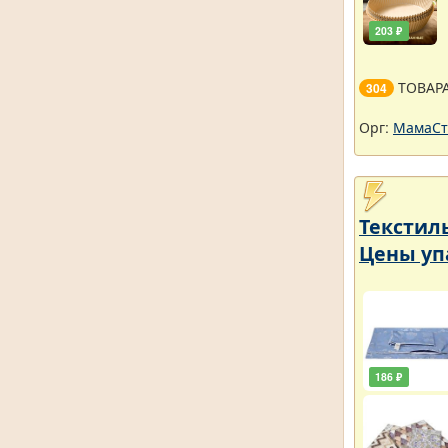
203 ₽
ТОВАР
304
Орг:
МамаСт
Текстил
Цены уп
186 ₽