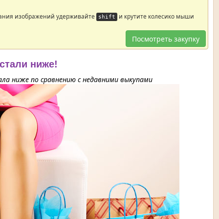
ания изображений удерживайте
и крутите колесико мыши
shift
Посмотреть закупку
 стали ниже!
ла ниже по сравнению с недавними выкупами