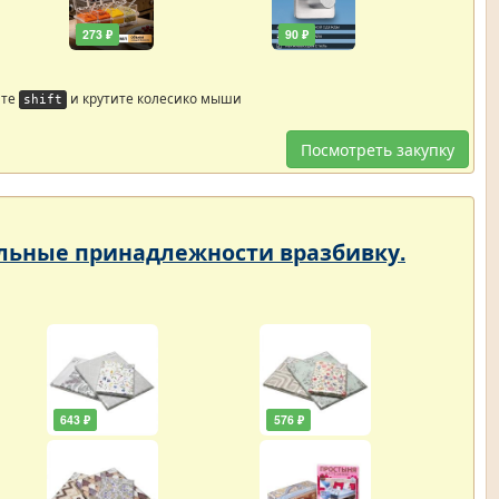
273 ₽
90 ₽
йте
и крутите колесико мыши
shift
Посмотреть закупку
тельные принадлежности вразбивку.
643 ₽
576 ₽