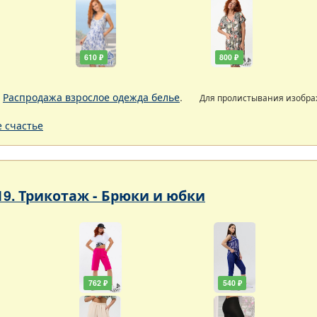
610 ₽
800 ₽
.
Распродажа взрослое одежда белье
.
Для пролистывания изобр
 счастье
19. Трикотаж - Брюки и юбки
762 ₽
540 ₽