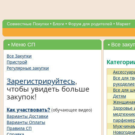
Совместные Покупки
•
Блоги
•
Форум для родителей
•
Маркет
• Меню СП
• Все заку
Все Закупки
Пристрой
Категори
Регулярные закупки
Аксессуар
Все для тв
Зарегистрируйтесь
,
рукоделие
чтобы увидеть больше
Все для ш
закупок!
Детям
Женщина
Здоровье 
Как участвовать?
(обучающее видео)
медтехник
Варианты Доставки
парфюме
Варианты Оплаты
Мужчина
Правила СП
Новогодни
Справка