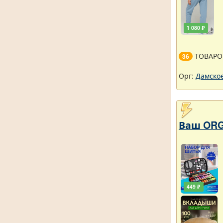
1 080 ₽
ТОВАРО
36
Орг:
Дамское
Ваш ORG
449 ₽