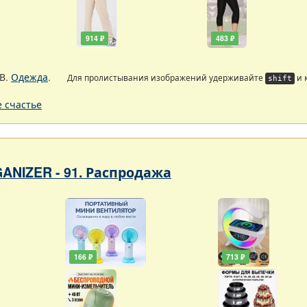
914 ₽
483 ₽
В.
Одежда
.
Для пролистывания изображений удерживайте
и 
shift
 счастье
ANIZER - 91. Распродажа
166 ₽
713 ₽