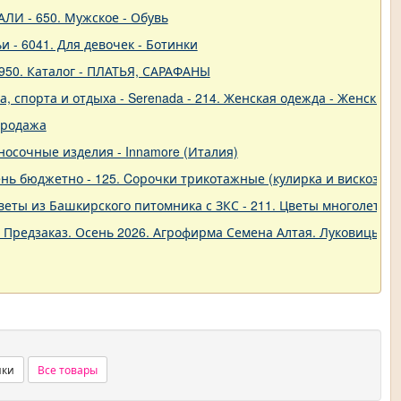
ЛИ - 650. Мужское - Обувь
и - 6041. Для девочек - Ботинки
950. Каталог - ПЛАТЬЯ, САРАФАНЫ
 спорта и отдыха - Serenada - 214. Женская одежда - Женские 
продажа
о-носочные изделия - Innamore (Италия)
ь бюджетно - 125. Cорочки трикотажные (кулирка и вискоза) от
еты из Башкирского питомника с ЗКС - 211. Цветы многолетние
. Предзаказ. Осень 2026. Агрофирма Семена Алтая. Луковицы. 
нки
Все товары