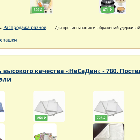
329 ₽
871 ₽
А.
Распродажа разное
.
Для пролистывания изображений удержива
епашки
ь высокого качества «НеСаДен» - 780. Пос
али
254 ₽
728 ₽