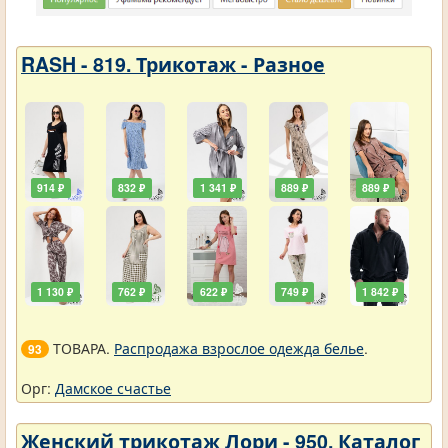
RASH - 819. Трикотаж - Разное
914 ₽
832 ₽
1 341 ₽
889 ₽
889 ₽
1 130 ₽
762 ₽
622 ₽
749 ₽
1 842 ₽
ТОВАРА.
Распродажа взрослое одежда белье
.
93
Орг:
Дамское счастье
Женский трикотаж Лори - 950. Каталог