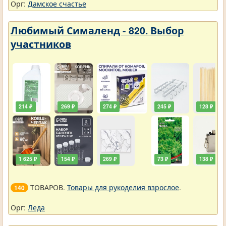
Орг:
Дамское счастье
Любимый Сималенд - 820. Выбор
участников
214 ₽
269 ₽
274 ₽
245 ₽
128 ₽
1 625 ₽
154 ₽
269 ₽
73 ₽
138 ₽
ТОВАРОВ.
Товары для рукоделия взрослое
.
140
Орг:
Леда