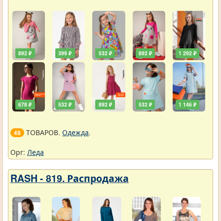
892 ₽
399 ₽
532 ₽
892 ₽
1 292 ₽
678 ₽
532 ₽
892 ₽
532 ₽
1 146 ₽
ТОВАРОВ.
Одежда
.
49
Орг:
Леда
RASH - 819. Распродажа