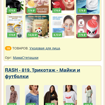
174 ₽
174 ₽
174 ₽
174 ₽
174 ₽
14,52 ₽
8,72 ₽
174 ₽
ТОВАРОВ.
Уходовая для лица
.
19
Орг:
МамаСтепашки
RASH - 819. Трикотаж - Майки и
футболки