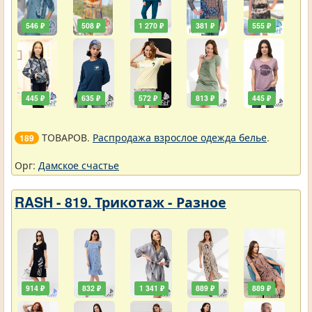
546 ₽
508 ₽
1 270 ₽
381 ₽
555 ₽
445 ₽
635 ₽
572 ₽
813 ₽
445 ₽
ТОВАРОВ.
Распродажа взрослое одежда белье
.
189
Орг:
Дамское счастье
RASH - 819. Трикотаж - Разное
914 ₽
832 ₽
1 341 ₽
889 ₽
889 ₽