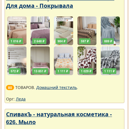
Для дома - Покрывала
1 016 ₽
2 648 ₽
984 ₽
597 ₽
889 ₽
572 ₽
13 851 ₽
1 111 ₽
1 029 ₽
1 111 ₽
ТОВАРОВ.
Домашний текстиль
.
80
Орг:
Леда
СпивакЪ - натуральная косметика -
626. Мыло