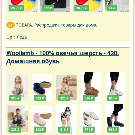
28,92 ₽
572 ₽
28,92 ₽
84 ₽
ТОВАРА.
Распродажа товары для дома
.
24
Орг:
Леда
Woollamb - 100% овечья шерсть - 420.
Домашняя обувь
323 ₽
323 ₽
323 ₽
826 ₽
826 ₽
323 ₽
323 ₽
516 ₽
671 ₽
968 ₽