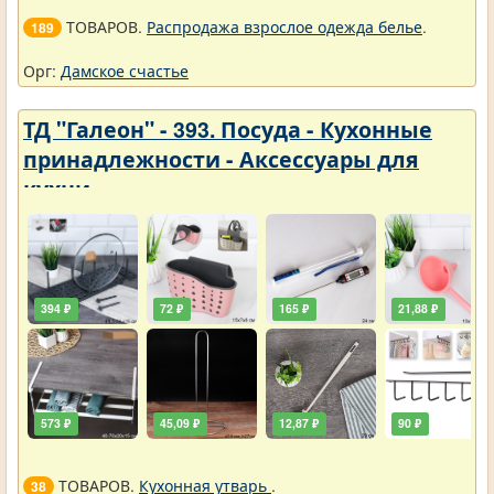
ТОВАРОВ.
Распродажа взрослое одежда белье
.
189
Орг:
Дамское счастье
ТД "Галеон" - 393. Посуда - Кухонные
принадлежности - Аксессуары для
кухни
394 ₽
72 ₽
165 ₽
21,88 ₽
573 ₽
45,09 ₽
12,87 ₽
90 ₽
ТОВАРОВ.
Кухонная утварь
.
38