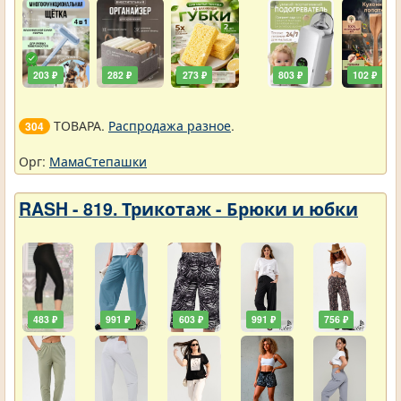
203 ₽
282 ₽
273 ₽
803 ₽
102 ₽
ТОВАРА.
Распродажа разное
.
304
Орг:
МамаСтепашки
RASH - 819. Трикотаж - Брюки и юбки
483 ₽
991 ₽
603 ₽
991 ₽
756 ₽