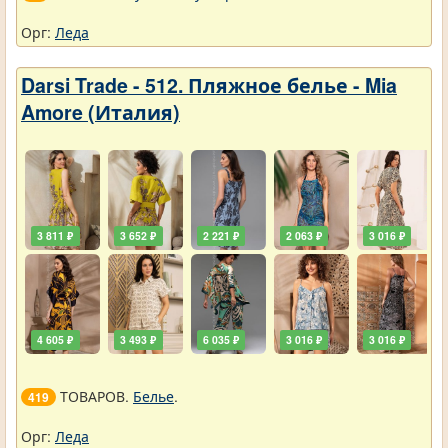
Орг:
Леда
Darsi Trade - 512. Пляжное белье - Mia
Amore (Италия)
3 811 ₽
3 652 ₽
2 221 ₽
2 063 ₽
3 016 ₽
4 605 ₽
3 493 ₽
6 035 ₽
3 016 ₽
3 016 ₽
ТОВАРОВ.
Белье
.
419
Орг:
Леда