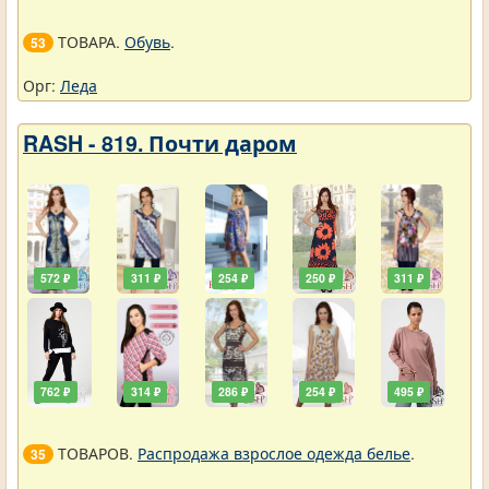
ТОВАРА.
Обувь
.
53
Орг:
Леда
RASH - 819. Почти даром
572 ₽
311 ₽
254 ₽
250 ₽
311 ₽
762 ₽
314 ₽
286 ₽
254 ₽
495 ₽
ТОВАРОВ.
Распродажа взрослое одежда белье
.
35