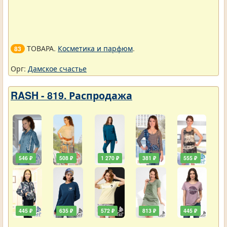
ТОВАРА.
Косметика и парфюм
.
83
Орг:
Дамское счастье
RASH - 819. Распродажа
546 ₽
508 ₽
1 270 ₽
381 ₽
555 ₽
445 ₽
635 ₽
572 ₽
813 ₽
445 ₽