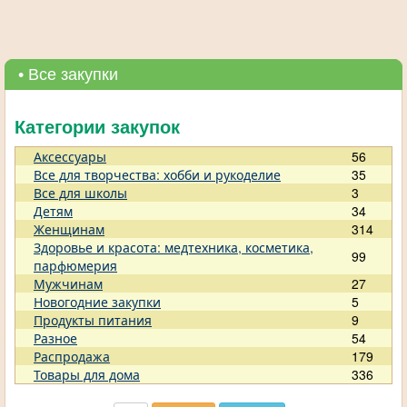
• Все закупки
Категории закупок
Аксессуары
56
Все для творчества: хобби и рукоделие
35
Все для школы
3
Детям
34
Женщинам
314
Здоровье и красота: медтехника, косметика,
99
парфюмерия
Мужчинам
27
Новогодние закупки
5
Продукты питания
9
Разное
54
Распродажа
179
Товары для дома
336