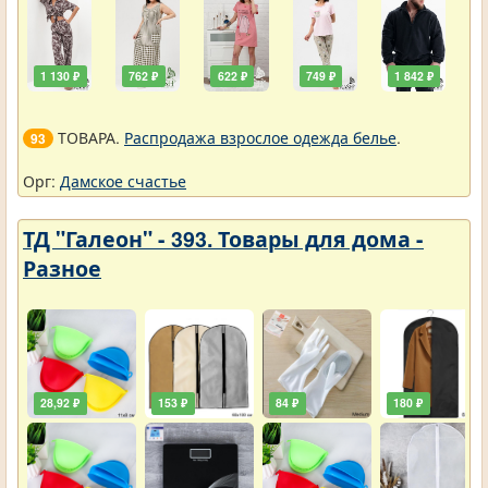
1 130 ₽
762 ₽
622 ₽
749 ₽
1 842 ₽
ТОВАРА.
Распродажа взрослое одежда белье
.
93
Орг:
Дамское счастье
ТД "Галеон" - 393. Товары для дома -
Разное
28,92 ₽
153 ₽
84 ₽
180 ₽