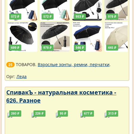
572 ₽
572 ₽
953 ₽
978 ₽
699 ₽
978 ₽
546 ₽
445 ₽
ТОВАРОВ.
Взрослые зонты, ремни, перчатки
.
25
Орг:
Леда
СпивакЪ - натуральная косметика -
626. Разное
260 ₽
226 ₽
95 ₽
677 ₽
313 ₽