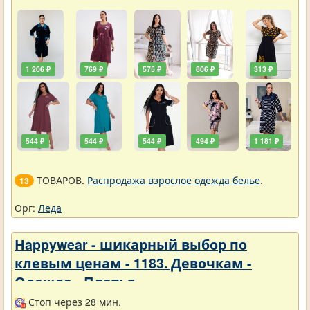
1 206 ₽
769 ₽
575 ₽
806 ₽
313 ₽
544 ₽
544 ₽
544 ₽
494 ₽
1 181 ₽
ТОВАРОВ.
Распродажа взрослое одежда белье
.
13
Орг:
Леда
Нappywear - шикарный выбор по
клевым ценам - 1183. Девочкам -
Одежда - Платья
Стоп через 28 мин.