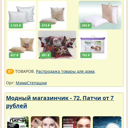
2 523 ₽
474 ₽
593 ₽
457 ₽
491 ₽
762 ₽
ТОВАРОВ.
Распродажа товары для дома
.
97
Орг:
МамаСтепашки
Модный магазинчик - 72. Патчи от 7
рублей