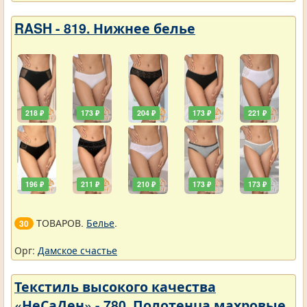
RASH - 819. Нижнее белье
218 ₽
173 ₽
204 ₽
173 ₽
221 ₽
196 ₽
211 ₽
210 ₽
173 ₽
173 ₽
ТОВАРОВ.
Белье
.
30
Орг:
Дамское счастье
Текстиль высокого качества
«НеСаДен» - 780. Полотенца махровые.