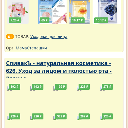
7,26 ₽
65 ₽
10,17 ₽
10,17 ₽
ТОВАР.
Уходовая для лица
.
61
Орг:
МамаСтепашки
СпивакЪ - натуральная косметика -
626. Уход за лицом и полостью рта -
Разное
192 ₽
192 ₽
192 ₽
226 ₽
278 ₽
226 ₽
226 ₽
329 ₽
287 ₽
226 ₽