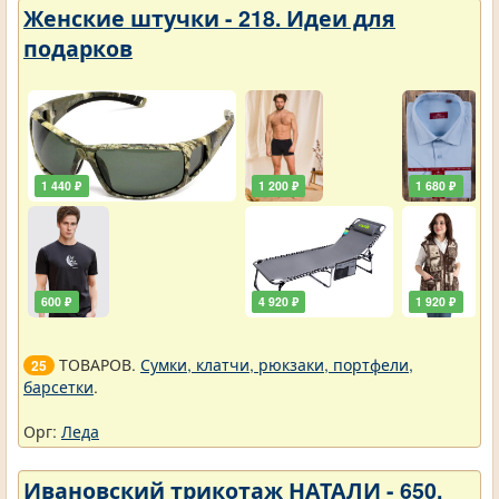
Женские штучки - 218. Идеи для
подарков
1 440 ₽
1 200 ₽
1 680 ₽
600 ₽
4 920 ₽
1 920 ₽
ТОВАРОВ.
Сумки, клатчи, рюкзаки, портфели,
25
барсетки
.
Орг:
Леда
Ивановский трикотаж НАТАЛИ - 650.