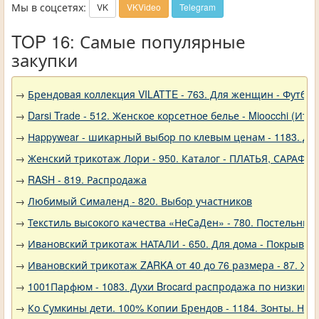
Мы в соцсетях:
VK
VKVideo
Telegram
TOP 16: Самые популярные
закупки
→
Брендовая коллекция VILATTE - 763. Для женщин - Футбол
→
Darsi Trade - 512. Женское корсетное белье - Mioocchi (Ита
→
Нappywear - шикарный выбор по клевым ценам - 1183. Дев
→
Женский трикотаж Лори - 950. Каталог - ПЛАТЬЯ, САРАФА
→
RASH - 819. Распродажа
→
Любимый Сималенд - 820. Выбор участников
→
Текстиль высокого качества «НеСаДен» - 780. Постельны
→
Ивановский трикотаж НАТАЛИ - 650. Для дома - Покрывал
→
Ивановский трикотаж ZARKA от 40 до 76 размера - 87. Же
→
1001Парфюм - 1083. Духи Brocard распродажа по низким 
→
Ко Сумкины дети. 100% Копии Брендов - 1184. Зонты. Нов