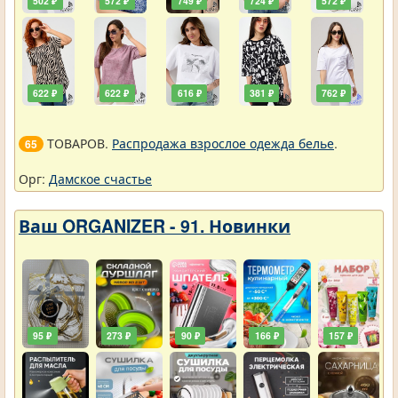
502 ₽
572 ₽
749 ₽
724 ₽
572 ₽
622 ₽
622 ₽
616 ₽
381 ₽
762 ₽
ТОВАРОВ.
Распродажа взрослое одежда белье
.
65
Орг:
Дамское счастье
Ваш ORGANIZER - 91. Новинки
95 ₽
273 ₽
90 ₽
166 ₽
157 ₽