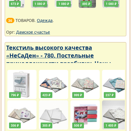
673 ₽
1 080 ₽
1 080 ₽
495 ₽
1 080 ₽
ТОВАРОВ.
Одежда
.
36
Орг:
Дамское счастье
Текстиль высокого качества
«НеСаДен» - 780. Постельные
принадлежности вразбивку. Цены
упали
796 ₽
423 ₽
999 ₽
237 ₽
356 ₽
305 ₽
508 ₽
1 405 ₽