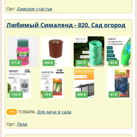
Орг:
Дамское счастье
Любимый Сималенд - 820. Сад огород
271 ₽
204 ₽
267 ₽
83 ₽
7,02 ₽
74 ₽
566 ₽
67 ₽
ТОВАРА.
Для дачи и сада
.
173
Орг:
Леда