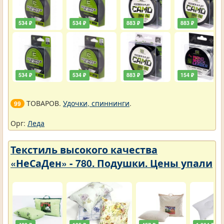
534 ₽
534 ₽
883 ₽
883 ₽
534 ₽
534 ₽
883 ₽
154 ₽
ТОВАРОВ.
Удочки, спиннинги
.
99
Орг:
Леда
Текстиль высокого качества
«НеСаДен» - 780. Подушки. Цены упали