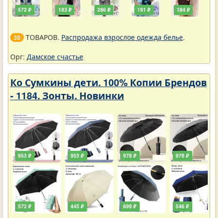
572 ₽
183 ₽
286 ₽
191 ₽
184 ₽
ТОВАРОВ.
Распродажа взрослое одежда белье
.
35
Орг:
Дамское счастье
Ко Сумкины дети. 100% Копии Брендов
- 1184. Зонты. Новинки
953 ₽
953 ₽
978 ₽
978 ₽
572 ₽
445 ₽
699 ₽
546 ₽