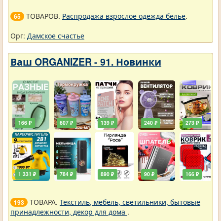
ТОВАРОВ.
Распродажа взрослое одежда белье
.
65
Орг:
Дамское счастье
Ваш ORGANIZER - 91. Новинки
166 ₽
607 ₽
139 ₽
240 ₽
273 ₽
1 331 ₽
784 ₽
890 ₽
90 ₽
166 ₽
ТОВАРА.
Текстиль, мебель, светильники, бытовые
193
принадлежности, декор для дома
.