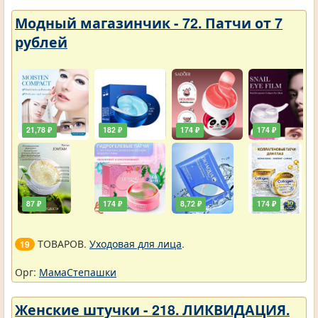
Модный магазинчик - 72. Патчи от 7
рублей
21,78 ₽
182 ₽
174 ₽
174 ₽
87 ₽
174 ₽
8,72 ₽
174 ₽
ТОВАРОВ.
Уходовая для лица
.
19
Орг:
МамаСтепашки
Женские штучки - 218. ЛИКВИДАЦИЯ.