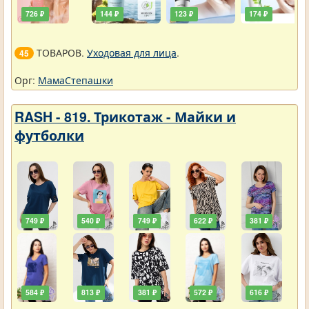
726 ₽
144 ₽
123 ₽
174 ₽
ТОВАРОВ.
Уходовая для лица
.
45
Орг:
МамаСтепашки
RASH - 819. Трикотаж - Майки и
футболки
749 ₽
540 ₽
749 ₽
622 ₽
381 ₽
584 ₽
813 ₽
381 ₽
572 ₽
616 ₽