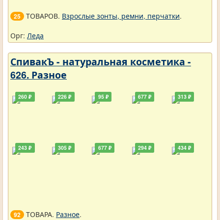
ТОВАРОВ.
Взрослые зонты, ремни, перчатки
.
25
Орг:
Леда
СпивакЪ - натуральная косметика -
626. Разное
260 ₽
226 ₽
95 ₽
677 ₽
313 ₽
243 ₽
305 ₽
677 ₽
294 ₽
434 ₽
ТОВАРА.
Разное
.
92