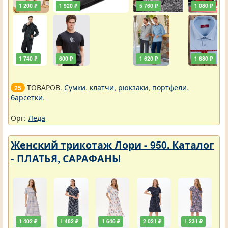
1 200 ₽
1 920 ₽
5 760 ₽
1 080 ₽
1 740 ₽
600 ₽
1 620 ₽
1 680 ₽
ТОВАРОВ.
Сумки, клатчи, рюкзаки, портфели,
25
барсетки
.
Орг:
Леда
Женский трикотаж Лори - 950. Каталог
- ПЛАТЬЯ, САРАФАНЫ
1 402 ₽
1 482 ₽
1 646 ₽
2 021 ₽
1 231 ₽