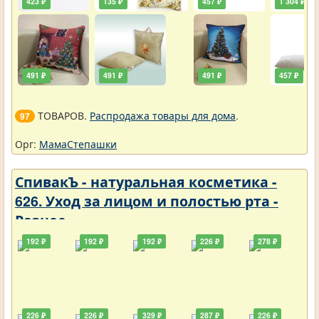
423 ₽
135 ₽
457 ₽
1 304 ₽
491 ₽
491 ₽
491 ₽
457 ₽
ТОВАРОВ.
Распродажа товары для дома
.
97
Орг:
МамаСтепашки
СпивакЪ - натуральная косметика -
626. Уход за лицом и полостью рта -
Разное
192 ₽
192 ₽
192 ₽
226 ₽
278 ₽
226 ₽
226 ₽
329 ₽
287 ₽
226 ₽