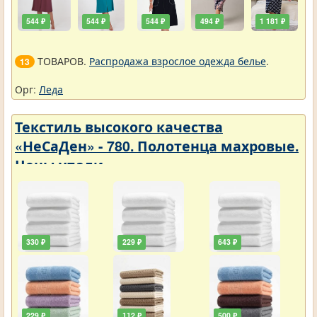
544 ₽
544 ₽
544 ₽
494 ₽
1 181 ₽
ТОВАРОВ.
Распродажа взрослое одежда белье
.
13
Орг:
Леда
Текстиль высокого качества
«НеСаДен» - 780. Полотенца махровые.
Цены упали
330 ₽
229 ₽
643 ₽
229 ₽
112 ₽
500 ₽