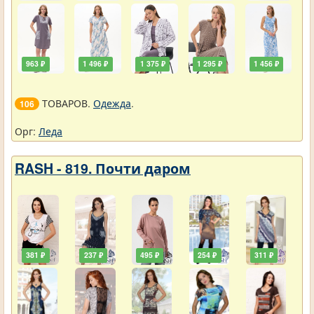
963 ₽
1 496 ₽
1 375 ₽
1 295 ₽
1 456 ₽
ТОВАРОВ.
Одежда
.
106
Орг:
Леда
RASH - 819. Почти даром
381 ₽
237 ₽
495 ₽
254 ₽
311 ₽