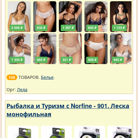
2 056 ₽
635 ₽
1 397 ₽
840 ₽
1 123 ₽
1 335 ₽
860 ₽
321 ₽
908 ₽
945 ₽
ТОВАРОВ.
Белье
.
108
Орг:
Леда
Рыбалка и Туризм с Norfine - 901. Леска
монофильная