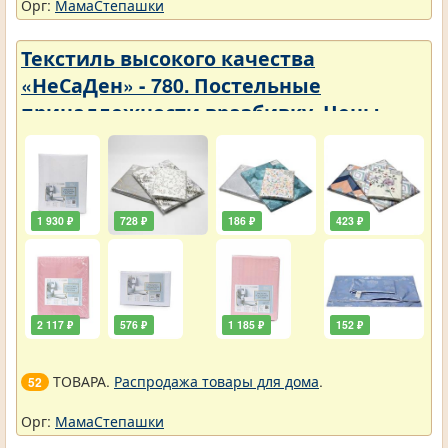
Орг:
МамаСтепашки
Текстиль высокого качества
«НеСаДен» - 780. Постельные
принадлежности вразбивку. Цены
упали
1 930 ₽
728 ₽
186 ₽
423 ₽
2 117 ₽
576 ₽
1 185 ₽
152 ₽
ТОВАРА.
Распродажа товары для дома
.
52
Орг:
МамаСтепашки