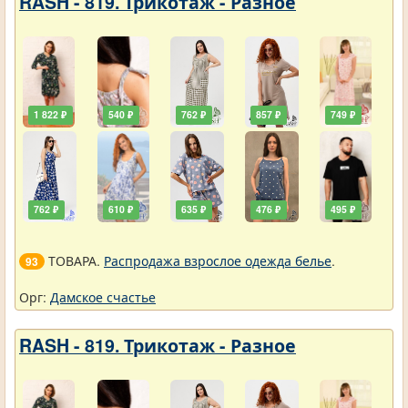
RASH - 819. Трикотаж - Разное
1 822 ₽
540 ₽
762 ₽
857 ₽
749 ₽
762 ₽
610 ₽
635 ₽
476 ₽
495 ₽
ТОВАРА.
Распродажа взрослое одежда белье
.
93
Орг:
Дамское счастье
RASH - 819. Трикотаж - Разное