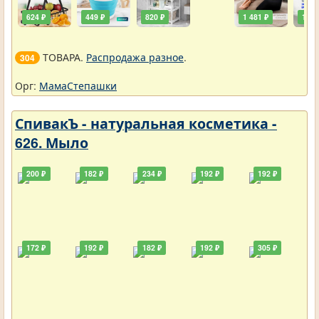
624 ₽
449 ₽
820 ₽
1 481 ₽
111 
ТОВАРА.
Распродажа разное
.
304
Орг:
МамаСтепашки
СпивакЪ - натуральная косметика -
626. Мыло
200 ₽
182 ₽
234 ₽
192 ₽
192 ₽
172 ₽
192 ₽
182 ₽
192 ₽
305 ₽