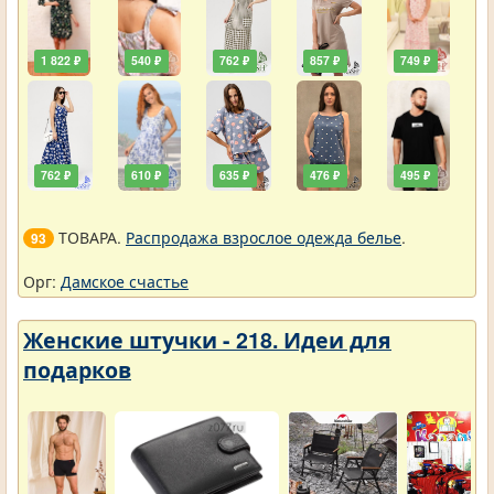
1 822 ₽
540 ₽
762 ₽
857 ₽
749 ₽
762 ₽
610 ₽
635 ₽
476 ₽
495 ₽
ТОВАРА.
Распродажа взрослое одежда белье
.
93
Орг:
Дамское счастье
Женские штучки - 218. Идеи для
подарков