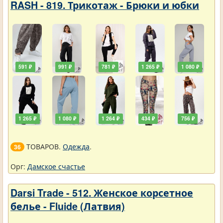
RASH - 819. Трикотаж - Брюки и юбки
591 ₽
991 ₽
781 ₽
1 265 ₽
1 080 ₽
1 265 ₽
1 080 ₽
1 264 ₽
434 ₽
756 ₽
ТОВАРОВ.
Одежда
.
36
Орг:
Дамское счастье
Darsi Trade - 512. Женское корсетное
белье - Fluide (Латвия)