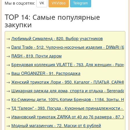
Мы в соцсетях:
VK
VKVideo
Telegram
TOP 14: Самые популярные
закупки
→
Любимый Сималенд - 820. Выбор участников
→
Darsi Trade - 512. Чулочно-носочные изделия - DiWaRi (Бел
→
RASH - 819. Почти даром
→
Брендовая коллекция VILATTE - 763. Для женщин - Разное
→
Ваш ORGANIZER - 91. Распродажа
→
Женский трикотаж Лори - 950. Каталог - ПЛАТЬЯ, САРАФА
→
Шикарная одежда для дома, спорта и отдыха - Serenada - 
→
Ко Сумкины дети. 100% Копии Брендов - 1184. Зонты. Нов
→
ТД "Галеон" - 393. Посуда - Кухонные принадлежности - Ак
→
Ивановский трикотаж ZARKA от 40 до 76 размера - 87. Же
→
Модный магазинчик - 72. Маски от 6 рублей