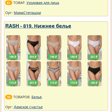
ТОВАР.
Уходовая для лица
.
61
Орг:
МамаСтепашки
RASH - 819. Нижнее белье
188 ₽
204 ₽
196 ₽
188 ₽
221 ₽
173 ₽
207 ₽
173 ₽
173 ₽
188 ₽
ТОВАРОВ.
Белье
.
30
Орг:
Дамское счастье