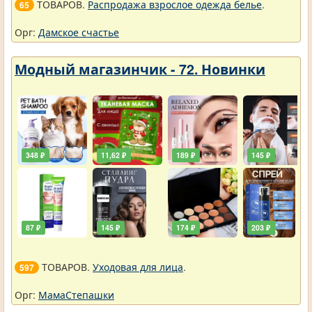
ТОВАРОВ.
Распродажа взрослое одежда белье
.
65
Орг:
Дамское счастье
Модный магазинчик - 72. Новинки
348 ₽
11,62 ₽
189 ₽
145 ₽
87 ₽
145 ₽
174 ₽
203 ₽
ТОВАРОВ.
Уходовая для лица
.
597
Орг:
МамаСтепашки