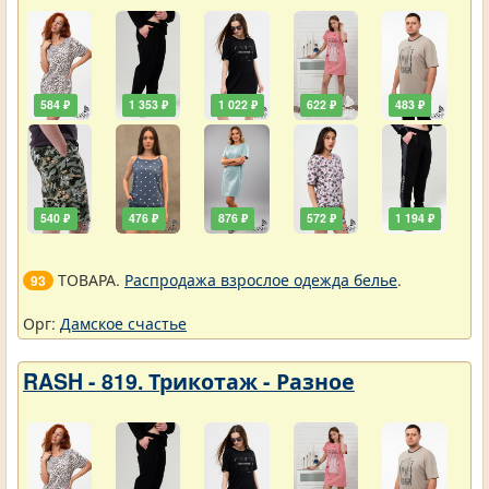
584 ₽
1 353 ₽
1 022 ₽
622 ₽
483 ₽
540 ₽
476 ₽
876 ₽
572 ₽
1 194 ₽
ТОВАРА.
Распродажа взрослое одежда белье
.
93
Орг:
Дамское счастье
RASH - 819. Трикотаж - Разное