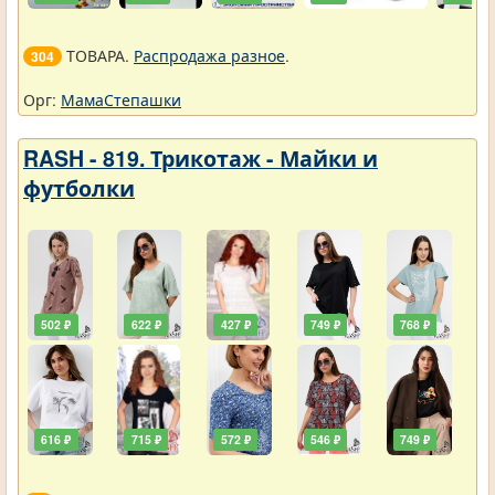
ТОВАРА.
Распродажа разное
.
304
Орг:
МамаСтепашки
RASH - 819. Трикотаж - Майки и
футболки
502 ₽
622 ₽
427 ₽
749 ₽
768 ₽
616 ₽
715 ₽
572 ₽
546 ₽
749 ₽