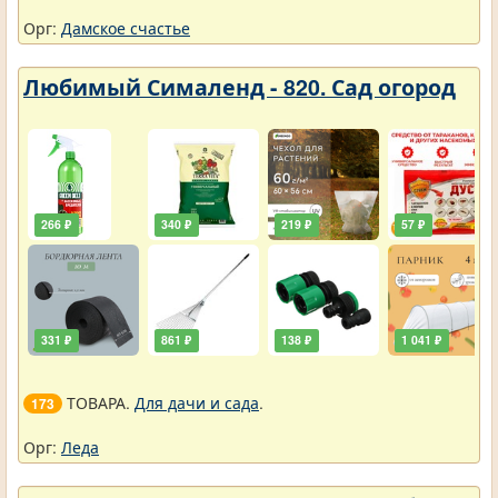
Орг:
Дамское счастье
Любимый Сималенд - 820. Сад огород
266 ₽
340 ₽
219 ₽
57 ₽
331 ₽
861 ₽
138 ₽
1 041 ₽
ТОВАРА.
Для дачи и сада
.
173
Орг:
Леда