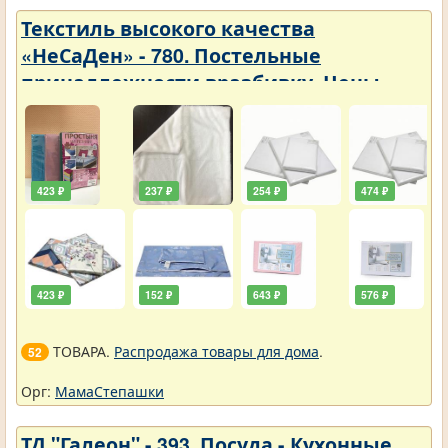
Текстиль высокого качества
«НеСаДен» - 780. Постельные
принадлежности вразбивку. Цены
упали
423 ₽
237 ₽
254 ₽
474 ₽
423 ₽
152 ₽
643 ₽
576 ₽
ТОВАРА.
Распродажа товары для дома
.
52
Орг:
МамаСтепашки
ТД "Галеон" - 393. Посуда - Кухонные