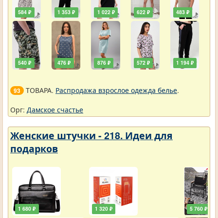
584 ₽
1 353 ₽
1 022 ₽
622 ₽
483 ₽
540 ₽
476 ₽
876 ₽
572 ₽
1 194 ₽
ТОВАРА.
Распродажа взрослое одежда белье
.
93
Орг:
Дамское счастье
Женские штучки - 218. Идеи для
подарков
1 680 ₽
1 320 ₽
5 760 ₽