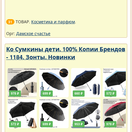
ТОВАР.
Косметика и парфюм
.
31
Орг:
Дамское счастье
Ко Сумкины дети. 100% Копии Брендов
- 1184. Зонты. Новинки
978 ₽
699 ₽
660 ₽
572 ₽
572 ₽
699 ₽
953 ₽
978 ₽