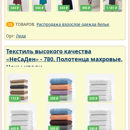
544 ₽
544 ₽
544 ₽
494 ₽
1 181 ₽
ТОВАРОВ.
Распродажа взрослое одежда белье
.
13
Орг:
Леда
Текстиль высокого качества
«НеСаДен» - 780. Полотенца махровые.
Цены упали
112 ₽
229 ₽
229 ₽
643 ₽
500 ₽
330 ₽