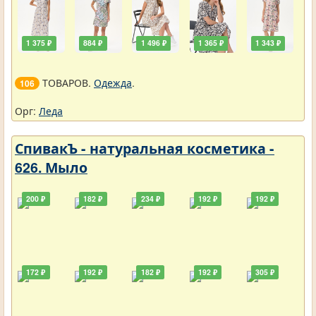
1 375 ₽
884 ₽
1 496 ₽
1 365 ₽
1 343 ₽
ТОВАРОВ.
Одежда
.
106
Орг:
Леда
СпивакЪ - натуральная косметика -
626. Мыло
200 ₽
182 ₽
234 ₽
192 ₽
192 ₽
172 ₽
192 ₽
182 ₽
192 ₽
305 ₽