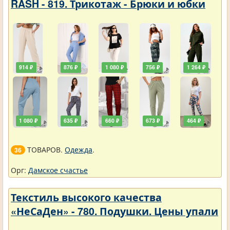
RASH - 819. Трикотаж - Брюки и юбки
914 ₽
876 ₽
1 080 ₽
756 ₽
1 264 ₽
1 080 ₽
635 ₽
660 ₽
673 ₽
464 ₽
ТОВАРОВ.
Одежда
.
36
Орг:
Дамское счастье
Текстиль высокого качества
«НеСаДен» - 780. Подушки. Цены упали