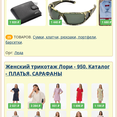
1 920 ₽
1 440 ₽
1 680 ₽
ТОВАРОВ.
Сумки, клатчи, рюкзаки, портфели,
25
барсетки
.
Орг:
Леда
Женский трикотаж Лори - 950. Каталог
- ПЛАТЬЯ, САРАФАНЫ
2 021 ₽
3 284 ₽
931 ₽
1 696 ₽
1 194 ₽