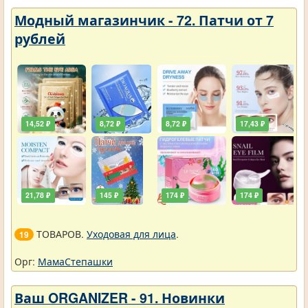
Модный магазинчик - 72. Патчи от 7
рублей
14,52 ₽
8,72 ₽
8,72 ₽
17,43 ₽
21,78 ₽
145 ₽
174 ₽
174 ₽
ТОВАРОВ.
Уходовая для лица
.
19
Орг:
МамаСтепашки
Ваш ORGANIZER - 91. Новинки