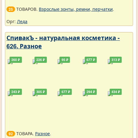
ТОВАРОВ.
Взрослые зонты, ремни, перчатки
.
25
Орг:
Леда
СпивакЪ - натуральная косметика -
626. Разное
260 ₽
226 ₽
95 ₽
677 ₽
313 ₽
243 ₽
305 ₽
677 ₽
294 ₽
434 ₽
ТОВАРА.
Разное
.
92