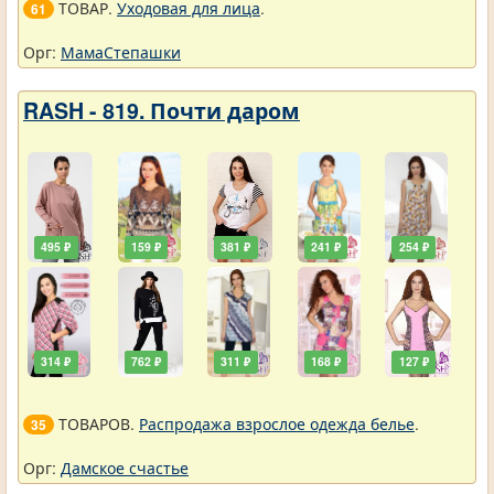
ТОВАР.
Уходовая для лица
.
61
Орг:
МамаСтепашки
RASH - 819. Почти даром
495 ₽
159 ₽
381 ₽
241 ₽
254 ₽
314 ₽
762 ₽
311 ₽
168 ₽
127 ₽
ТОВАРОВ.
Распродажа взрослое одежда белье
.
35
Орг:
Дамское счастье