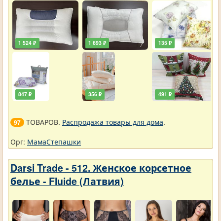
1 524 ₽
1 693 ₽
135 ₽
847 ₽
356 ₽
491 ₽
ТОВАРОВ.
Распродажа товары для дома
.
97
Орг:
МамаСтепашки
Darsi Trade - 512. Женское корсетное
белье - Fluide (Латвия)