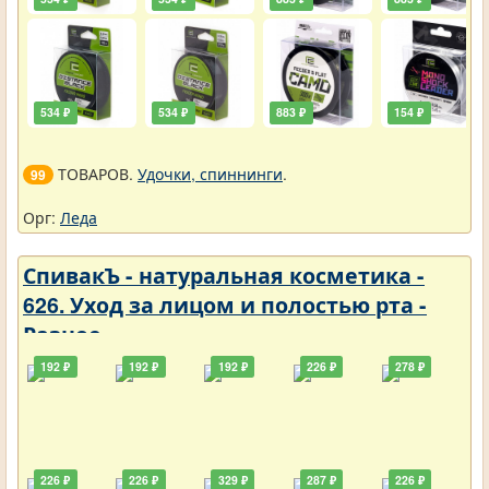
534 ₽
534 ₽
883 ₽
154 ₽
ТОВАРОВ.
Удочки, спиннинги
.
99
Орг:
Леда
СпивакЪ - натуральная косметика -
626. Уход за лицом и полостью рта -
Разное
192 ₽
192 ₽
192 ₽
226 ₽
278 ₽
226 ₽
226 ₽
329 ₽
287 ₽
226 ₽