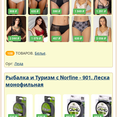
908 ₽
635 ₽
590 ₽
1 949 ₽
1 291 ₽
2 044 ₽
1 079 ₽
457 ₽
635 ₽
2 056 ₽
ТОВАРОВ.
Белье
.
108
Орг:
Леда
Рыбалка и Туризм с Norfine - 901. Леска
монофильная
534 ₽
534 ₽
883 ₽
883 ₽