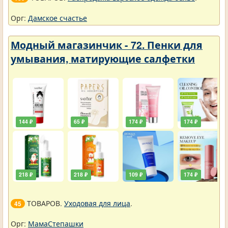
Орг:
Дамское счастье
Модный магазинчик - 72. Пенки для
умывания, матирующие салфетки
144 ₽
65 ₽
174 ₽
174 ₽
218 ₽
218 ₽
109 ₽
174 ₽
ТОВАРОВ.
Уходовая для лица
.
45
Орг:
МамаСтепашки