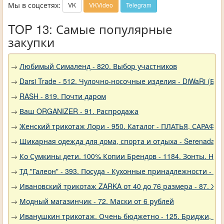
Мы в соцсетях:
VK
VKVideo
Telegram
TOP 13: Самые популярные
закупки
→
Любимый Сималенд - 820. Выбор участников
→
Darsi Trade - 512. Чулочно-носочные изделия - DiWaRi (Бел
→
RASH - 819. Почти даром
→
Ваш ORGANIZER - 91. Распродажа
→
Женский трикотаж Лори - 950. Каталог - ПЛАТЬЯ, САРАФА
→
Шикарная одежда для дома, спорта и отдыха - Serenada - 
→
Ко Сумкины дети. 100% Копии Брендов - 1184. Зонты. Нов
→
ТД "Галеон" - 393. Посуда - Кухонные принадлежности - Ак
→
Ивановский трикотаж ZARKA от 40 до 76 размера - 87. Же
→
Модный магазинчик - 72. Маски от 6 рублей
→
Иванушкин трикотаж. Очень бюджетно - 125. Бриджи, шо