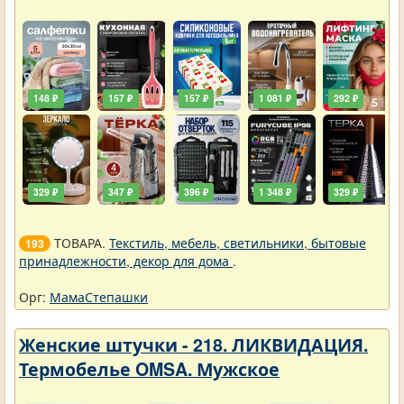
148 ₽
157 ₽
157 ₽
1 081 ₽
292 ₽
329 ₽
347 ₽
396 ₽
1 348 ₽
329 ₽
ТОВАРА.
Текстиль, мебель, светильники, бытовые
193
принадлежности, декор для дома
.
Орг:
МамаСтепашки
Женские штучки - 218. ЛИКВИДАЦИЯ.
Термобелье OMSA. Мужское