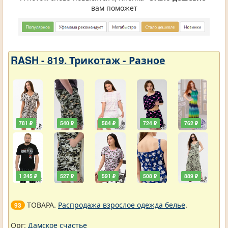
вам поможет
RASH - 819. Трикотаж - Разное
781 ₽
540 ₽
584 ₽
724 ₽
762 ₽
1 245 ₽
527 ₽
591 ₽
508 ₽
889 ₽
ТОВАРА.
Распродажа взрослое одежда белье
.
93
Орг:
Дамское счастье