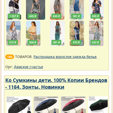
1 257 ₽
445 ₽
635 ₽
381 ₽
635 ₽
572 ₽
508 ₽
381 ₽
470 ₽
622 ₽
ТОВАРОВ.
Распродажа взрослое одежда белье
.
189
Орг:
Дамское счастье
Ко Сумкины дети. 100% Копии Брендов
- 1184. Зонты. Новинки