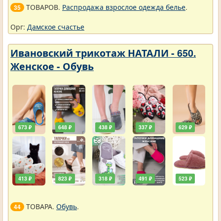
ТОВАРОВ.
Распродажа взрослое одежда белье
.
35
Орг:
Дамское счастье
Ивановский трикотаж НАТАЛИ - 650.
Женское - Обувь
673 ₽
648 ₽
438 ₽
337 ₽
629 ₽
413 ₽
823 ₽
318 ₽
491 ₽
523 ₽
ТОВАРА.
Обувь
.
44