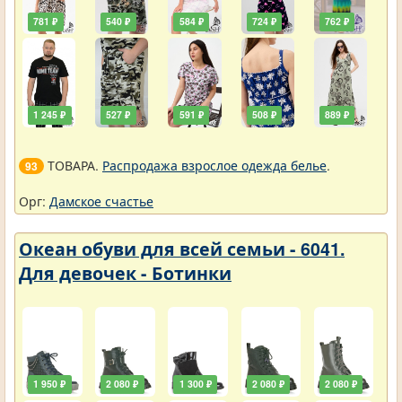
781 ₽
540 ₽
584 ₽
724 ₽
762 ₽
1 245 ₽
527 ₽
591 ₽
508 ₽
889 ₽
ТОВАРА.
Распродажа взрослое одежда белье
.
93
Орг:
Дамское счастье
Океан обуви для всей семьи - 6041.
Для девочек - Ботинки
1 950 ₽
2 080 ₽
1 300 ₽
2 080 ₽
2 080 ₽