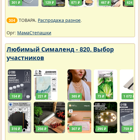
301 ₽
129 ₽
871 ₽
467 ₽
624 ₽
ТОВАРА.
Распродажа разное
.
304
Орг:
МамаСтепашки
Любимый Сималенд - 820. Выбор
участников
154 ₽
221 ₽
385 ₽
73 ₽
1 072 ₽
316 ₽
256 ₽
307 ₽
295 ₽
759 ₽