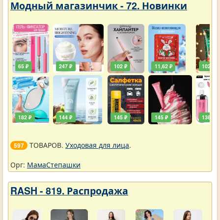
Модный магазинчик - 72. Новинки
65 ₽
247 ₽
102 ₽
11,62 ₽
102 ₽
182 ₽
144 ₽
145 ₽
145 ₽
138 ₽
ТОВАРОВ.
Уходовая для лица
.
597
Орг:
МамаСтепашки
RASH - 819. Распродажа