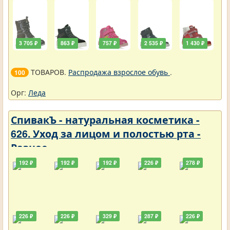
3 705 ₽
863 ₽
757 ₽
2 535 ₽
1 430 ₽
ТОВАРОВ.
Распродажа взрослое обувь
.
100
Орг:
Леда
СпивакЪ - натуральная косметика -
626. Уход за лицом и полостью рта -
Разное
192 ₽
192 ₽
192 ₽
226 ₽
278 ₽
226 ₽
226 ₽
329 ₽
287 ₽
226 ₽