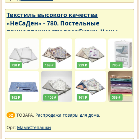
Текстиль высокого качества
«НеСаДен» - 780. Постельные
принадлежности вразбивку. Цены
упали
728 ₽
169 ₽
229 ₽
796 ₽
152 ₽
1 405 ₽
161 ₽
389 ₽
ТОВАРА.
Распродажа товары для дома
.
52
Орг:
МамаСтепашки