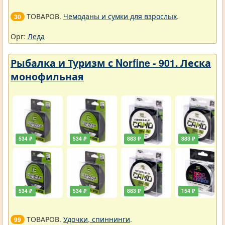
ТОВАРОВ.
Чемоданы и сумки для взрослых
.
30
Орг:
Леда
Рыбалка и Туризм с Norfine - 901. Леска
монофильная
534 ₽
534 ₽
883 ₽
883 ₽
534 ₽
534 ₽
883 ₽
154 ₽
ТОВАРОВ.
Удочки, спиннинги
.
99