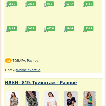
260 ₽
226 ₽
95 ₽
677 ₽
313 ₽
243 ₽
305 ₽
677 ₽
294 ₽
434 ₽
ТОВАРА.
Разное
.
92
Орг:
Дамское счастье
RASH - 819. Трикотаж - Разное