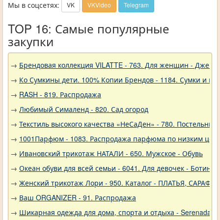
Мы в соцсетях:
VK
VKVideo
Telegram
TOP 16: Самые популярные
закупки
→
Брендовая коллекция VILATTE - 763. Для женщин - Джемп
→
Ко Сумкины дети. 100% Копии Брендов - 1184. Сумки и кл
→
RASH - 819. Распродажа
→
Любимый Сималенд - 820. Сад огород
→
Текстиль высокого качества «НеСаДен» - 780. Постельны
→
1001Парфюм - 1083. Распродажа парфюма по низким цен
→
Ивановский трикотаж НАТАЛИ - 650. Мужское - Обувь
→
Океан обуви для всей семьи - 6041. Для девочек - Ботинки
→
Женский трикотаж Лори - 950. Каталог - ПЛАТЬЯ, САРАФА
→
Ваш ORGANIZER - 91. Распродажа
→
Шикарная одежда для дома, спорта и отдыха - Serenada - 