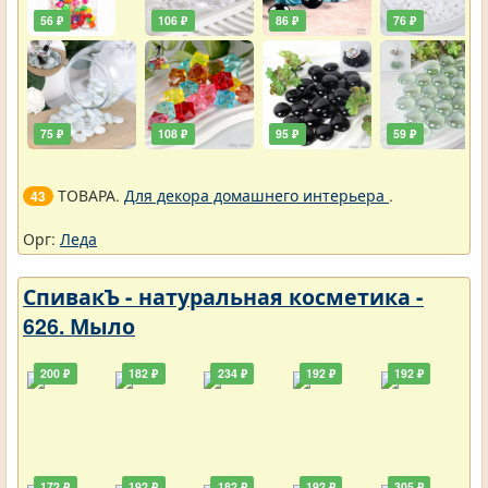
56 ₽
106 ₽
86 ₽
76 ₽
75 ₽
108 ₽
95 ₽
59 ₽
ТОВАРА.
Для декора домашнего интерьера
.
43
Орг:
Леда
СпивакЪ - натуральная косметика -
626. Мыло
200 ₽
182 ₽
234 ₽
192 ₽
192 ₽
172 ₽
192 ₽
182 ₽
192 ₽
305 ₽