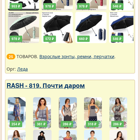
953 ₽
978 ₽
978 ₽
546 ₽
978 ₽
572 ₽
660 ₽
546 ₽
ТОВАРОВ.
Взрослые зонты, ремни, перчатки
.
25
Орг:
Леда
RASH - 819. Почти даром
254 ₽
381 ₽
286 ₽
318 ₽
286 ₽