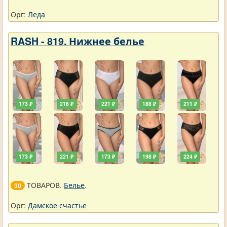
Орг:
Леда
RASH - 819. Нижнее белье
173 ₽
218 ₽
221 ₽
188 ₽
211 ₽
173 ₽
221 ₽
173 ₽
198 ₽
224 ₽
ТОВАРОВ.
Белье
.
30
Орг:
Дамское счастье