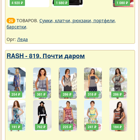
4 920 ₽
1 680 ₽
1 080 ₽
ТОВАРОВ.
Сумки, клатчи, рюкзаки, портфели,
25
барсетки
.
Орг:
Леда
RASH - 819. Почти даром
254 ₽
381 ₽
286 ₽
318 ₽
286 ₽
191 ₽
762 ₽
225 ₽
241 ₽
184 ₽