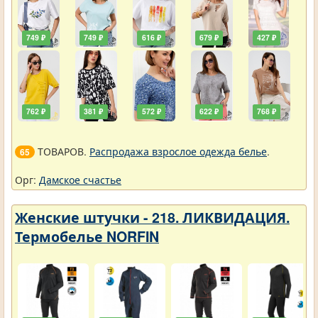
749 ₽
749 ₽
616 ₽
679 ₽
427 ₽
762 ₽
381 ₽
572 ₽
622 ₽
768 ₽
ТОВАРОВ.
Распродажа взрослое одежда белье
.
65
Орг:
Дамское счастье
Женские штучки - 218. ЛИКВИДАЦИЯ.
Термобелье NORFIN