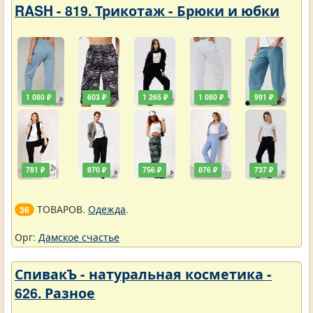
RASH - 819. Трикотаж - Брюки и юбки
1 080 ₽
603 ₽
1 265 ₽
1 080 ₽
991 ₽
781 ₽
870 ₽
756 ₽
876 ₽
737 ₽
ТОВАРОВ.
Одежда
.
36
Орг:
Дамское счастье
СпивакЪ - натуральная косметика -
626. Разное