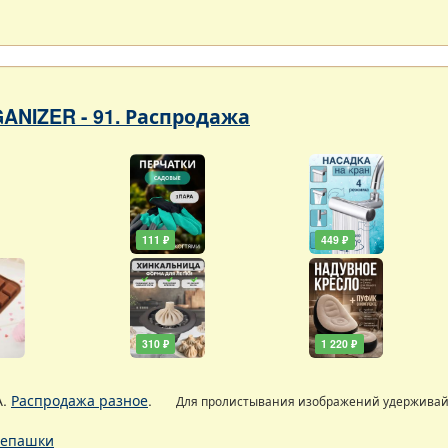
ANIZER - 91. Распродажа
111 ₽
449 ₽
310 ₽
1 220 ₽
А.
Распродажа разное
.
Для пролистывания изображений удержива
епашки