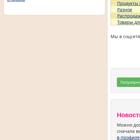
Продукты
Разное
Распрода
Товары дл
Мы в соцсетя
Популярн
Новост
Можно дос
сначала в
в профиле