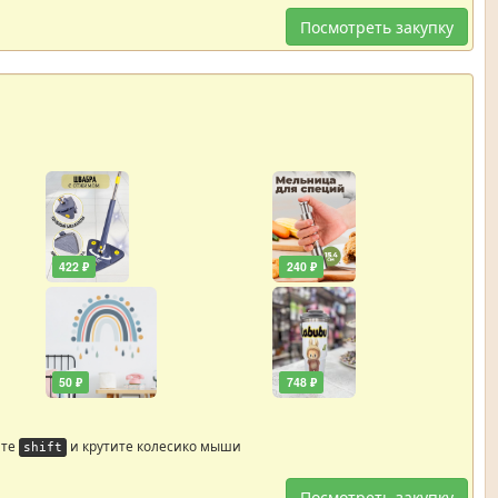
Посмотреть закупку
422 ₽
240 ₽
50 ₽
748 ₽
йте
и крутите колесико мыши
shift
Посмотреть закупку