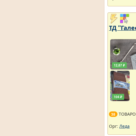
ТД "Гале
12,87 ₽
104 ₽
ТОВАРО
38
Орг:
Леда