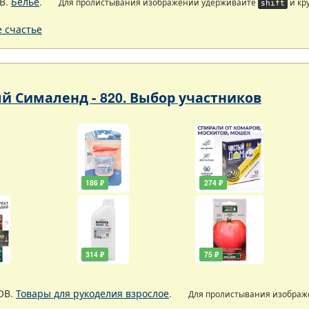
В.
Белье
.
Для пролистывания изображений удерживайте
и кр
shift
 счастье
 Сималенд - 820. Выбор участников
186 ₽
274 ₽
314 ₽
75 ₽
ОВ.
Товары для рукоделия взрослое
.
Для пролистывания изобра