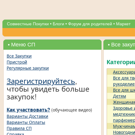
Совместные Покупки
•
Блоги
•
Форум для родителей
•
Маркет
• Меню СП
• Все заку
Все Закупки
Пристрой
Категори
Регулярные закупки
Аксессуар
Все для тв
Зарегистрируйтесь
,
рукоделие
чтобы увидеть больше
Все для ш
закупок!
Детям
Женщина
Здоровье 
Как участвовать?
(обучающее видео)
медтехник
Варианты Доставки
парфюме
Варианты Оплаты
Мужчина
Правила СП
Новогодни
Справка