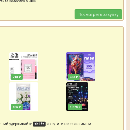
утите колесико мыши
Посмотреть закупку
218 ₽
333 ₽
106 ₽
1 378 ₽
жений удерживайте
и крутите колесико мыши
shift