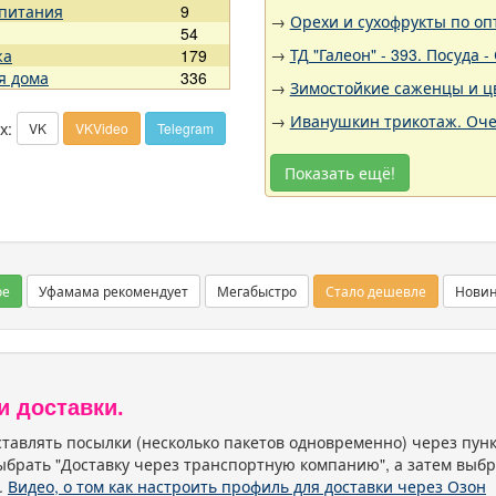
 питания
9
→
Орехи и сухофрукты по оп
54
→
ТД "Галеон" - 393. Посуда
жа
179
я дома
336
→
Зимостойкие саженцы и цв
→
Иванушкин трикотаж. Оче
х:
VK
VKVideo
Telegram
Показать ещё!
ое
Уфамама рекомендует
Мегабыстро
Стало дешевле
Нови
и доставки.
тавлять посылки (несколько пакетов одновременно) через пу
ыбрать "Доставку через транспортную компанию", а затем выбр
.
Видео, о том как настроить профиль для доставки через Озон