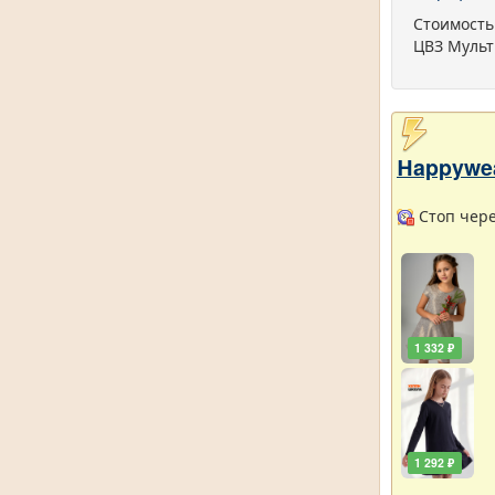
Стоимость
ЦВЗ Мульт
Нappywe
Стоп через
1 332 ₽
1 292 ₽