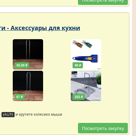
ти - Аксессуары для кухни
45,09 ₽
98 ₽
67 ₽
252 ₽
е
и крутите колесико мыши
shift
Посмотреть закупку