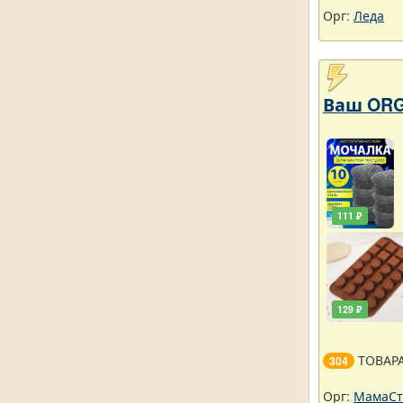
Орг:
Леда
Ваш ORG
111 ₽
129 ₽
ТОВАР
304
Орг:
МамаСт