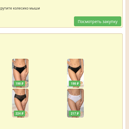
крутите колесико мыши
Посмотреть закупку
198 ₽
198 ₽
224 ₽
217 ₽