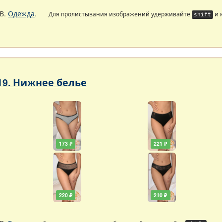
В.
Одежда
.
Для пролистывания изображений удерживайте
и 
shift
19. Нижнее белье
173 ₽
221 ₽
220 ₽
210 ₽