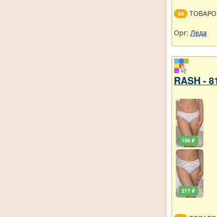
ТОВАРО
49
Орг:
Леда
RASH - 8
196 ₽
217 ₽