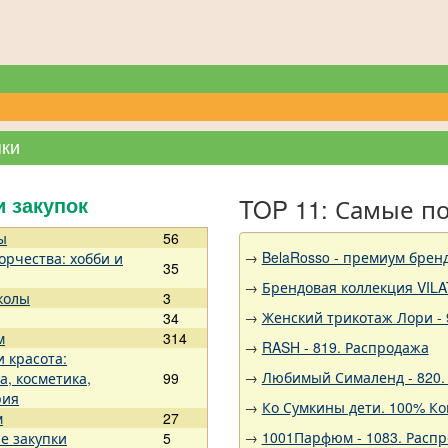
пки
TOP 11: Самые п
и закупок
ы
56
→
BelaRosso - премиум брен
орчества: хобби и
35
→
Брендовая коллекция VILA
колы
3
→
Женский трикотаж Лори - 
34
м
314
→
RASH - 819. Распродажа
и красота:
→
Любимый Сималенд - 820.
а, косметика,
99
рия
→
Ко Сумкины дети. 100% Ко
м
27
→
1001Парфюм - 1083. Расп
е закупки
5