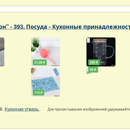
он" - 393. Посуда - Кухонные принадлежнос
21,88 ₽
299 ₽
90 ₽
114 ₽
В.
Кухонная утварь
.
Для пролистывания изображений удерживайт