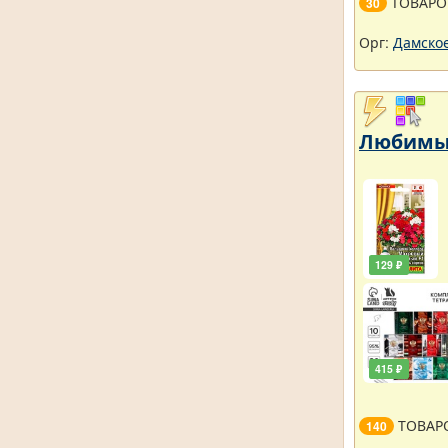
ТОВАРО
30
Орг:
Дамское
Любимый
129 ₽
415 ₽
ТОВАР
140