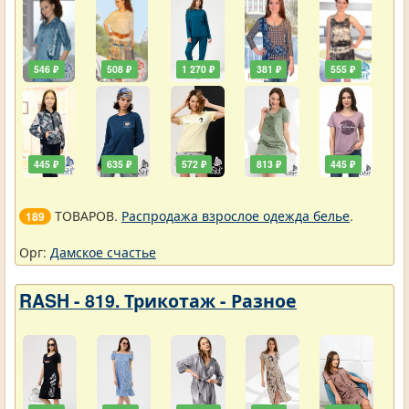
546 ₽
508 ₽
1 270 ₽
381 ₽
555 ₽
445 ₽
635 ₽
572 ₽
813 ₽
445 ₽
ТОВАРОВ.
Распродажа взрослое одежда белье
.
189
Орг:
Дамское счастье
RASH - 819. Трикотаж - Разное