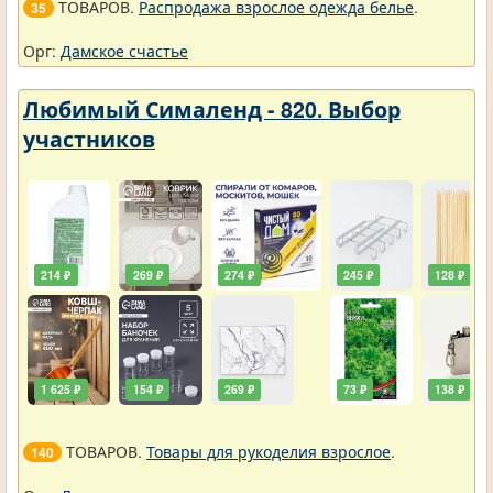
ТОВАРОВ.
Распродажа взрослое одежда белье
.
35
Орг:
Дамское счастье
Любимый Сималенд - 820. Выбор
участников
214 ₽
269 ₽
274 ₽
245 ₽
128 ₽
1 625 ₽
154 ₽
269 ₽
73 ₽
138 ₽
ТОВАРОВ.
Товары для рукоделия взрослое
.
140