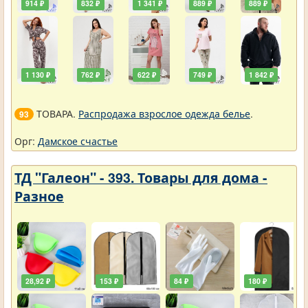
914 ₽
832 ₽
1 341 ₽
889 ₽
889 ₽
1 130 ₽
762 ₽
622 ₽
749 ₽
1 842 ₽
ТОВАРА.
Распродажа взрослое одежда белье
.
93
Орг:
Дамское счастье
ТД "Галеон" - 393. Товары для дома -
Разное
28,92 ₽
153 ₽
84 ₽
180 ₽