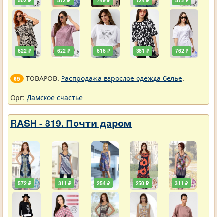
502 ₽
572 ₽
749 ₽
724 ₽
572 ₽
622 ₽
622 ₽
616 ₽
381 ₽
762 ₽
ТОВАРОВ.
Распродажа взрослое одежда белье
.
65
Орг:
Дамское счастье
RASH - 819. Почти даром
572 ₽
311 ₽
254 ₽
250 ₽
311 ₽