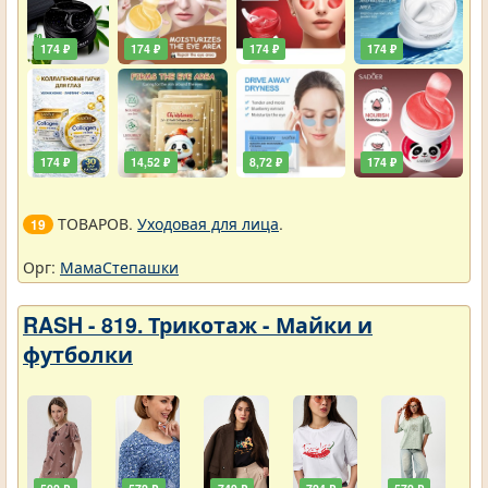
174 ₽
174 ₽
174 ₽
174 ₽
174 ₽
14,52 ₽
8,72 ₽
174 ₽
ТОВАРОВ.
Уходовая для лица
.
19
Орг:
МамаСтепашки
RASH - 819. Трикотаж - Майки и
футболки