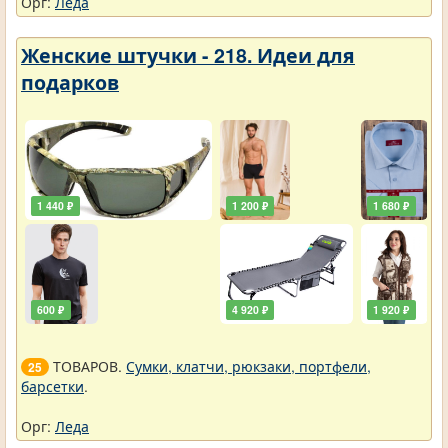
Орг:
Леда
Женские штучки - 218. Идеи для
подарков
1 440 ₽
1 200 ₽
1 680 ₽
600 ₽
4 920 ₽
1 920 ₽
ТОВАРОВ.
Сумки, клатчи, рюкзаки, портфели,
25
барсетки
.
Орг:
Леда