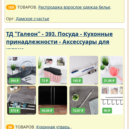
ТОВАРОВ.
Распродажа взрослое одежда белье
.
189
Орг:
Дамское счастье
ТД "Галеон" - 393. Посуда - Кухонные
принадлежности - Аксессуары для
кухни
394 ₽
72 ₽
165 ₽
21,88 ₽
573 ₽
45,09 ₽
12,87 ₽
90 ₽
ТОВАРОВ.
Кухонная утварь
.
38