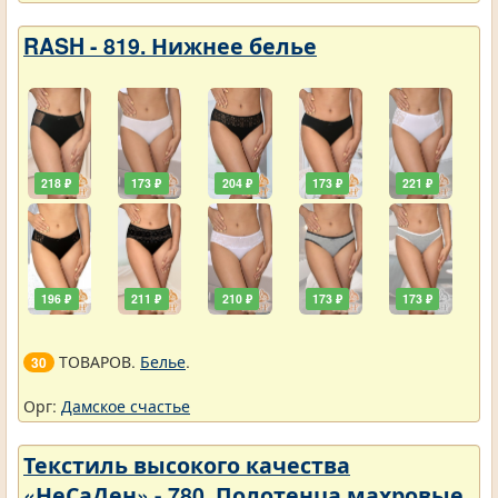
RASH - 819. Нижнее белье
218 ₽
173 ₽
204 ₽
173 ₽
221 ₽
196 ₽
211 ₽
210 ₽
173 ₽
173 ₽
ТОВАРОВ.
Белье
.
30
Орг:
Дамское счастье
Текстиль высокого качества
«НеСаДен» - 780. Полотенца махровые.