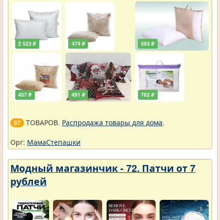
2 523 ₽
474 ₽
593 ₽
457 ₽
491 ₽
762 ₽
ТОВАРОВ.
Распродажа товары для дома
.
97
Орг:
МамаСтепашки
Модный магазинчик - 72. Патчи от 7
рублей