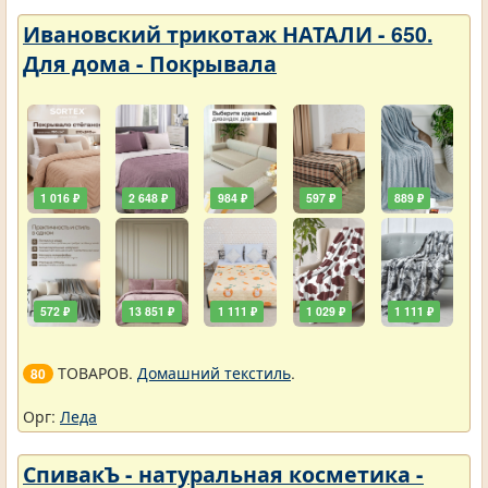
Ивановский трикотаж НАТАЛИ - 650.
Для дома - Покрывала
1 016 ₽
2 648 ₽
984 ₽
597 ₽
889 ₽
572 ₽
13 851 ₽
1 111 ₽
1 029 ₽
1 111 ₽
ТОВАРОВ.
Домашний текстиль
.
80
Орг:
Леда
СпивакЪ - натуральная косметика -