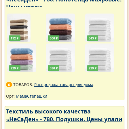
Цены упали
112 ₽
500 ₽
643 ₽
229 ₽
330 ₽
229 ₽
ТОВАРОВ.
Распродажа товары для дома
.
6
Орг:
МамаСтепашки
Текстиль высокого качества
«НеСаДен» - 780. Подушки. Цены упали