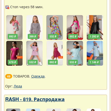
Стоп через 58 мин.
892 ₽
399 ₽
532 ₽
892 ₽
1 292 ₽
678 ₽
532 ₽
892 ₽
532 ₽
1 146 ₽
ТОВАРОВ.
Одежда
.
49
Орг:
Леда
RASH - 819. Распродажа