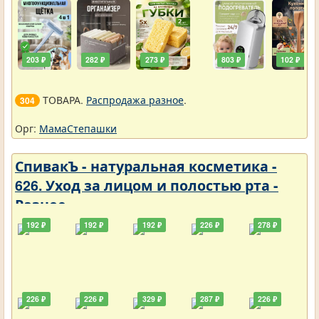
203 ₽
282 ₽
273 ₽
803 ₽
102 ₽
ТОВАРА.
Распродажа разное
.
304
Орг:
МамаСтепашки
СпивакЪ - натуральная косметика -
626. Уход за лицом и полостью рта -
Разное
192 ₽
192 ₽
192 ₽
226 ₽
278 ₽
226 ₽
226 ₽
329 ₽
287 ₽
226 ₽