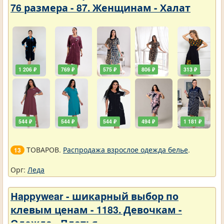
76 размера - 87. Женщинам - Халат
1 206 ₽
769 ₽
575 ₽
806 ₽
313 ₽
544 ₽
544 ₽
544 ₽
494 ₽
1 181 ₽
ТОВАРОВ.
Распродажа взрослое одежда белье
.
13
Орг:
Леда
Нappywear - шикарный выбор по
клевым ценам - 1183. Девочкам -
Одежда - Платья