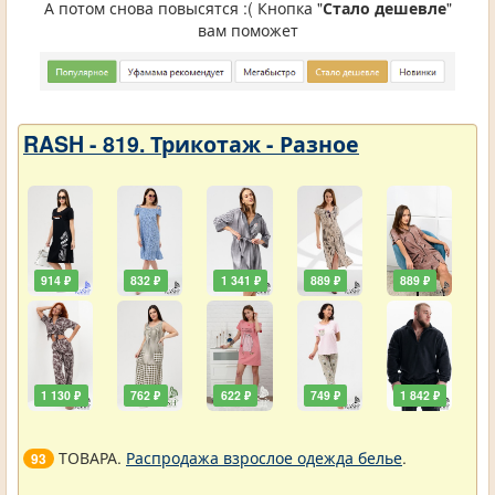
А потом снова повысятся :( Кнопка "
Стало дешевле
"
вам поможет
RASH - 819. Трикотаж - Разное
914 ₽
832 ₽
1 341 ₽
889 ₽
889 ₽
1 130 ₽
762 ₽
622 ₽
749 ₽
1 842 ₽
ТОВАРА.
Распродажа взрослое одежда белье
.
93