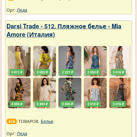
Орг:
Леда
Darsi Trade - 512. Пляжное белье - Mia
Amore (Италия)
3 811 ₽
3 652 ₽
2 221 ₽
2 063 ₽
3 016 ₽
4 605 ₽
3 493 ₽
6 035 ₽
3 016 ₽
3 016 ₽
ТОВАРОВ.
Белье
.
419
Орг:
Леда