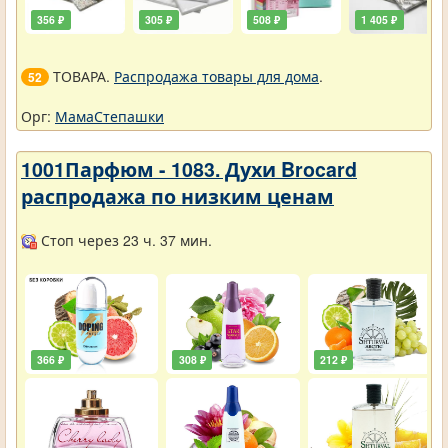
356 ₽
305 ₽
508 ₽
1 405 ₽
ТОВАРА.
Распродажа товары для дома
.
52
Орг:
МамаСтепашки
1001Парфюм - 1083. Духи Brocard
распродажа по низким ценам
Стоп через 23 ч. 37 мин.
366 ₽
308 ₽
212 ₽