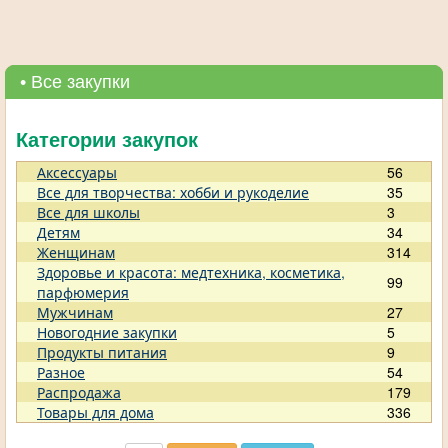
• Все закупки
Категории закупок
Аксессуары
56
Все для творчества: хобби и рукоделие
35
Все для школы
3
Детям
34
Женщинам
314
Здоровье и красота: медтехника, косметика,
99
парфюмерия
Мужчинам
27
Новогодние закупки
5
Продукты питания
9
Разное
54
Распродажа
179
Товары для дома
336