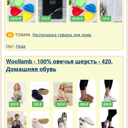
28,92 ₽
572 ₽
28,92 ₽
84 ₽
ТОВАРА.
Распродажа товары для дома
.
24
Орг:
Леда
Woollamb - 100% овечья шерсть - 420.
Домашняя обувь
323 ₽
323 ₽
323 ₽
826 ₽
826 ₽