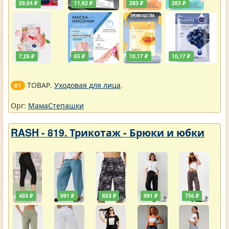
29,04 ₽
11,62 ₽
283 ₽
283 ₽
7,26 ₽
65 ₽
10,17 ₽
10,17 ₽
ТОВАР.
Уходовая для лица
.
61
Орг:
МамаСтепашки
RASH - 819. Трикотаж - Брюки и юбки
483 ₽
991 ₽
603 ₽
991 ₽
756 ₽