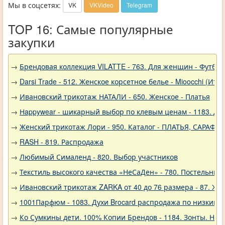
Мы в соцсетях:
VK
VKVideo
Telegram
TOP 16: Самые популярные
закупки
→
Брендовая коллекция VILATTE - 763. Для женщин - Футбол
→
Darsi Trade - 512. Женское корсетное белье - Mioocchi (Ита
→
Ивановский трикотаж НАТАЛИ - 650. Женское - Платья
→
Нappywear - шикарный выбор по клевым ценам - 1183. Дев
→
Женский трикотаж Лори - 950. Каталог - ПЛАТЬЯ, САРАФА
→
RASH - 819. Распродажа
→
Любимый Сималенд - 820. Выбор участников
→
Текстиль высокого качества «НеСаДен» - 780. Постельны
→
Ивановский трикотаж ZARKA от 40 до 76 размера - 87. Же
→
1001Парфюм - 1083. Духи Brocard распродажа по низким 
→
Ко Сумкины дети. 100% Копии Брендов - 1184. Зонты. Нов