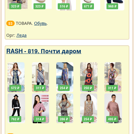
323 ₽
323 ₽
516 ₽
671 ₽
968 ₽
ТОВАРА.
Обувь
.
53
Орг:
Леда
RASH - 819. Почти даром
572 ₽
311 ₽
254 ₽
250 ₽
311 ₽
762 ₽
314 ₽
286 ₽
254 ₽
495 ₽