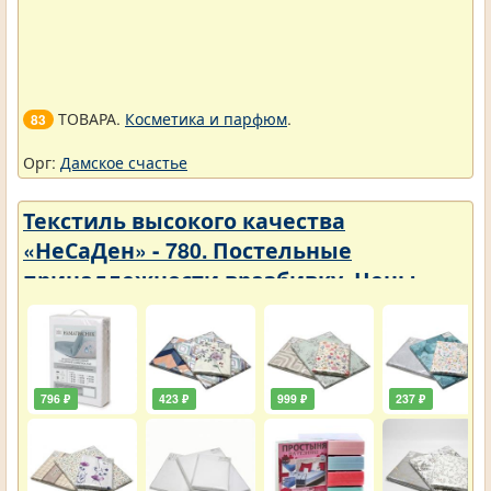
ТОВАРА.
Косметика и парфюм
.
83
Орг:
Дамское счастье
Текстиль высокого качества
«НеСаДен» - 780. Постельные
принадлежности вразбивку. Цены
упали
796 ₽
423 ₽
999 ₽
237 ₽