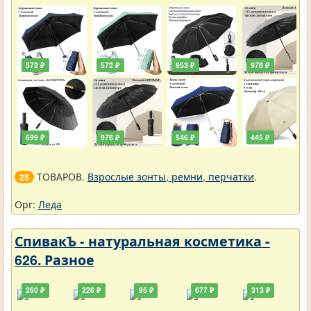
572 ₽
572 ₽
953 ₽
978 ₽
699 ₽
978 ₽
546 ₽
445 ₽
ТОВАРОВ.
Взрослые зонты, ремни, перчатки
.
25
Орг:
Леда
СпивакЪ - натуральная косметика -
626. Разное
260 ₽
226 ₽
95 ₽
677 ₽
313 ₽