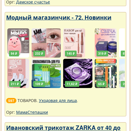
Орг:
Дамское счастье
Модный магазинчик - 72. Новинки
94 ₽
232 ₽
145 ₽
319 ₽
87 ₽
211 ₽
109 ₽
11,62 ₽
65 ₽
261 ₽
ТОВАРОВ.
Уходовая для лица
.
597
Орг:
МамаСтепашки
Ивановский трикотаж ZARKA от 40 до