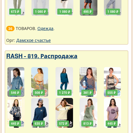
673 ₽
1 080 ₽
1 080 ₽
495 ₽
1 080 ₽
ТОВАРОВ.
Одежда
.
36
Орг:
Дамское счастье
RASH - 819. Распродажа
546 ₽
508 ₽
1 270 ₽
381 ₽
555 ₽
445 ₽
635 ₽
572 ₽
813 ₽
445 ₽