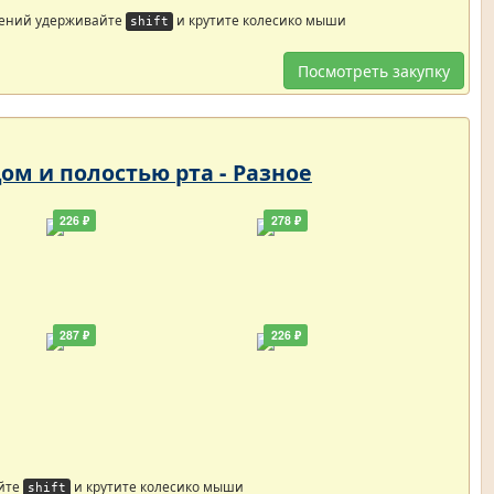
жений удерживайте
и крутите колесико мыши
shift
Посмотреть закупку
цом и полостью рта - Разное
226 ₽
278 ₽
287 ₽
226 ₽
йте
и крутите колесико мыши
shift