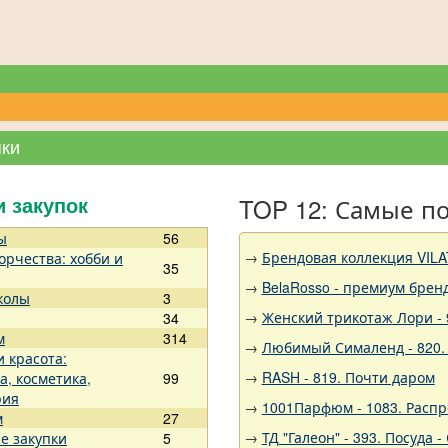
пки
TOP 12: Самые п
и закупок
ы
56
→
Брендовая коллекция VILA
орчества: хобби и
35
→
BelaRosso - премиум брен
колы
3
→
Женский трикотаж Лори - 
34
м
314
→
Любимый Сималенд - 820.
и красота:
→
RASH - 819. Почти даром
а, косметика,
99
рия
→
1001Парфюм - 1083. Расп
м
27
→
ТД "Галеон" - 393. Посуда
е закупки
5