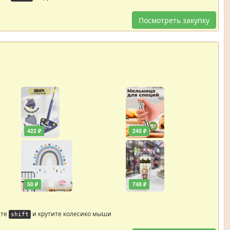
Посмотреть закупку
422 ₽
240 ₽
50 ₽
748 ₽
йте
и крутите колесико мыши
shift