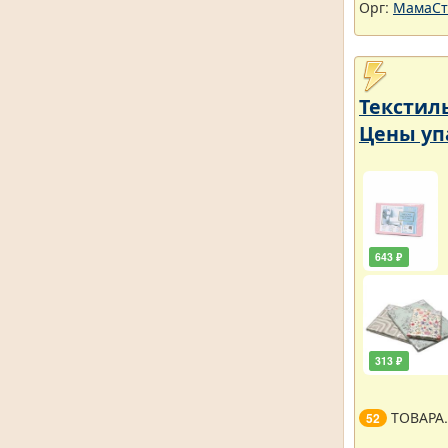
Орг:
МамаСт
Текстил
Цены уп
643 ₽
313 ₽
ТОВАРА
52