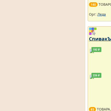
ТОВАР
140
Орг:
Леда
СпивакЪ 
192 ₽
226 ₽
ТОВАРА
83