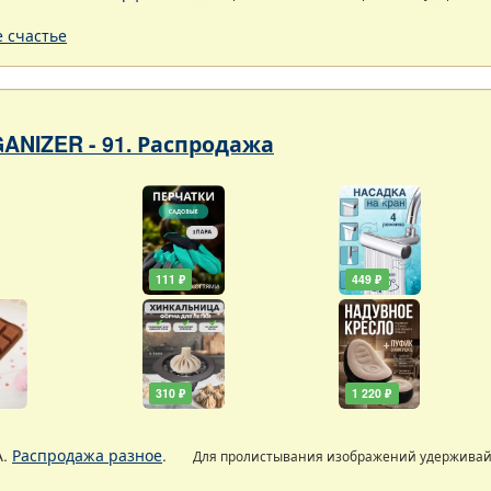
 счастье
ANIZER - 91. Распродажа
111 ₽
449 ₽
310 ₽
1 220 ₽
А.
Распродажа разное
.
Для пролистывания изображений удержива