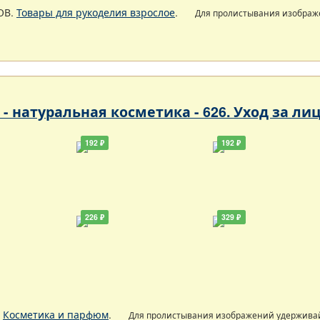
ОВ.
Товары для рукоделия взрослое
.
Для пролистывания изобра
- натуральная косметика - 626. Уход за ли
192 ₽
192 ₽
226 ₽
329 ₽
.
Косметика и парфюм
.
Для пролистывания изображений удержива