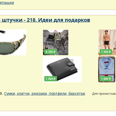
епашки
 штучки - 218. Идеи для подарков
5 760 ₽
1 200 ₽
1 920 ₽
1 680 ₽
В.
Сумки, клатчи, рюкзаки, портфели, барсетки
.
Для пролистыв