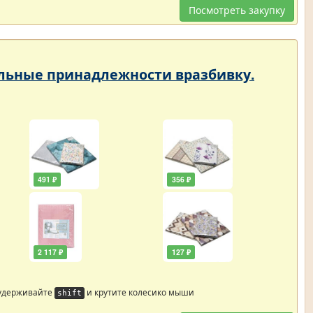
Посмотреть закупку
тельные принадлежности вразбивку.
491 ₽
356 ₽
2 117 ₽
127 ₽
 удерживайте
и крутите колесико мыши
shift