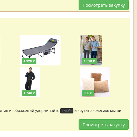
Посмотреть закупку
4 920 ₽
1 620 ₽
1 740 ₽
900 ₽
ания изображений удерживайте
и крутите колесико мыши
shift
Посмотреть закупку