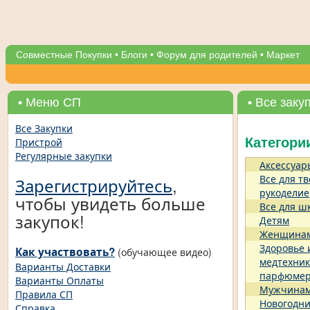
Совместные Покупки
•
Блоги
•
Форум для родителей
•
Маркет
• Меню СП
• Все заку
Все Закупки
Пристрой
Категори
Регулярные закупки
Аксессуар
Все для тв
Зарегистрируйтесь
,
рукоделие
чтобы увидеть больше
Все для ш
закупок!
Детям
Женщина
Здоровье 
Как участвовать?
(обучающее видео)
медтехник
Варианты Доставки
парфюме
Варианты Оплаты
Мужчина
Правила СП
Новогодни
Справка