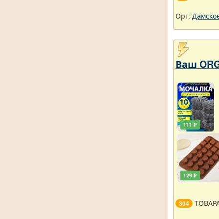
Орг:
Дамское
Ваш ORG
111 ₽
129 ₽
ТОВАР
304