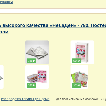
епашки
ь высокого качества «НеСаДен» - 780. Пос
али
728 ₽
694 ₽
373 ₽
203 ₽
.
Распродажа товары для дома
.
Для пролистывания изображений