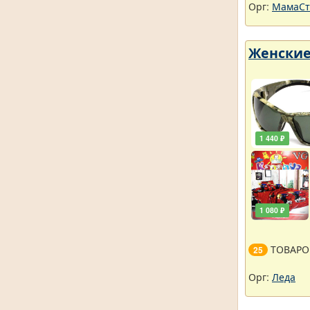
Орг:
МамаСт
Женские
1 440 ₽
1 080 ₽
ТОВАРО
25
Орг:
Леда