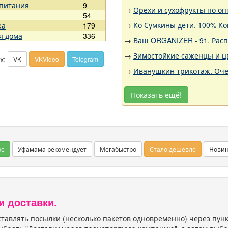
 питания
9
→
Орехи и сухофрукты по оп
54
→
Ко Сумкины дети. 100% Ко
жа
179
я дома
336
→
Ваш ORGANIZER - 91. Рас
→
Зимостойкие саженцы и цв
х:
VK
VKVideo
Telegram
→
Иванушкин трикотаж. Оче
Показать ещё!
ое
Уфамама рекомендует
Мегабыстро
Стало дешевле
Нови
и доставки.
тавлять посылки (несколько пакетов одновременно) через пу