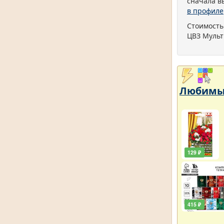
сначала в
в профиле
Стоимость
ЦВЗ Мульт
Любимый
129 ₽
415 ₽