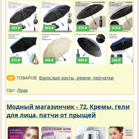
953 ₽
953 ₽
978 ₽
978 ₽
572 ₽
445 ₽
699 ₽
546 ₽
ТОВАРОВ.
Взрослые зонты, ремни, перчатки
.
25
Орг:
Леда
Модный магазинчик - 72. Кремы, гели
для лица, патчи от прыщей