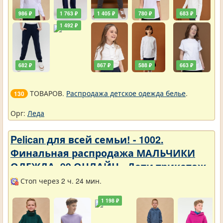
986 ₽
1 763 ₽
1 405 ₽
780 ₽
683 ₽
1 492 ₽
682 ₽
867 ₽
588 ₽
663 ₽
ТОВАРОВ.
Распродажа детское одежда белье
.
130
Орг:
Леда
Pelican для всей семьи! - 1002.
Финальная распродажа МАЛЬЧИКИ
ОДЕЖДА_99 ОНЛАЙН - Дети трикотаж -
Разное
Стоп через 2 ч. 24 мин.
1 198 ₽