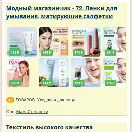
Модный магазинчик - 72. Пенки для
умывания, матирующие салфетки
173 ₽
145 ₽
174 ₽
144 ₽
726 ₽
144 ₽
123 ₽
174 ₽
ТОВАРОВ.
Уходовая для лица
.
45
Орг:
МамаСтепашки
Текстиль высокого качества