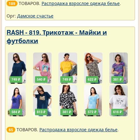
ТОВАРОВ.
Распродажа взрослое одежда белье
.
189
Орг:
Дамское счастье
RASH - 819. Трикотаж - Майки и
футболки
749 ₽
540 ₽
749 ₽
622 ₽
381 ₽
584 ₽
813 ₽
381 ₽
572 ₽
616 ₽
ТОВАРОВ.
Распродажа взрослое одежда белье
.
65