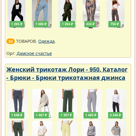
1 265 ₽
1 080 ₽
1 264 ₽
434 ₽
756 ₽
ТОВАРОВ.
Одежда
.
36
Орг:
Дамское счастье
Женский трикотаж Лори - 950. Каталог
- Брюки - Брюки трикотажная джинса
1 648 ₽
1 467 ₽
1 307 ₽
1 465 ₽
2 246 ₽