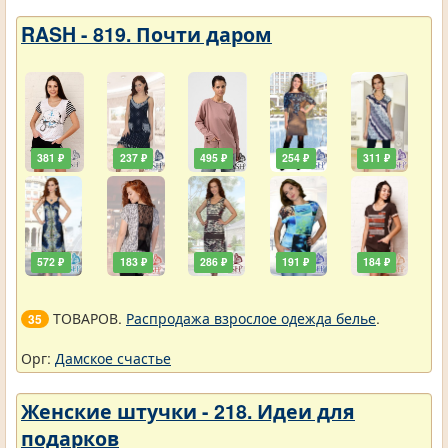
RASH - 819. Почти даром
381 ₽
237 ₽
495 ₽
254 ₽
311 ₽
572 ₽
183 ₽
286 ₽
191 ₽
184 ₽
ТОВАРОВ.
Распродажа взрослое одежда белье
.
35
Орг:
Дамское счастье
Женские штучки - 218. Идеи для
подарков