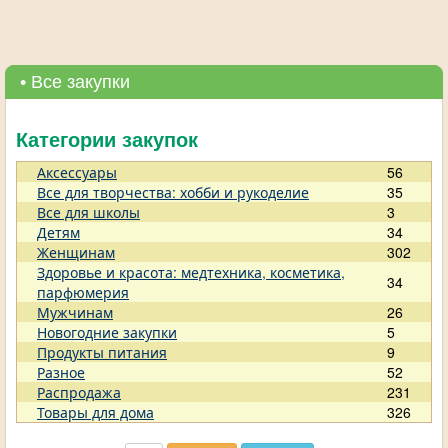
• Все закупки
Категории закупок
Аксессуары
56
Все для творчества: хобби и рукоделие
35
Все для школы
3
Детям
34
Женщинам
302
Здоровье и красота: медтехника, косметика,
34
парфюмерия
Мужчинам
26
Новогодние закупки
5
Продукты питания
9
Разное
52
Распродажа
231
Товары для дома
326