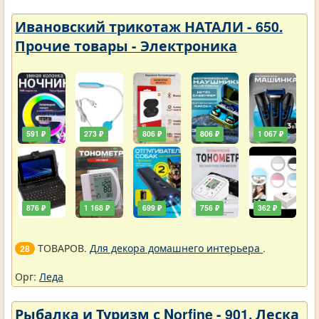
Ивановский трикотаж НАТАЛИ - 650.
Прочие товары - Электроника
591 ₽
273 ₽
806 ₽
806 ₽
1 067 ₽
876 ₽
1 168 ₽
699 ₽
756 ₽
362 ₽
ТОВАРОВ.
Для декора домашнего интерьера
.
28
Орг:
Леда
Рыбалка и Туризм с Norfine - 901. Леска