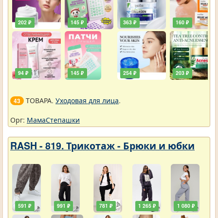
202 ₽
145 ₽
363 ₽
160 ₽
94 ₽
145 ₽
254 ₽
203 ₽
ТОВАРА.
Уходовая для лица
.
43
Орг:
МамаСтепашки
RASH - 819. Трикотаж - Брюки и юбки
591 ₽
991 ₽
781 ₽
1 265 ₽
1 080 ₽