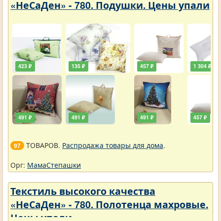
«НеСаДен» - 780. Подушки. Цены упали
423 ₽
135 ₽
457 ₽
1 304 ₽
491 ₽
491 ₽
491 ₽
457 ₽
ТОВАРОВ.
Распродажа товары для дома
.
97
Орг:
МамаСтепашки
Текстиль высокого качества
«НеСаДен» - 780. Полотенца махровые.
Цены упали