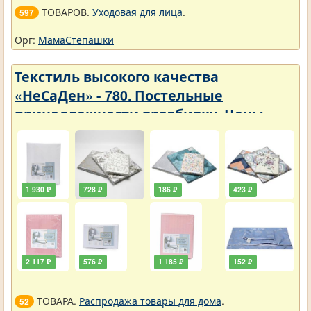
ТОВАРОВ.
Уходовая для лица
.
597
Орг:
МамаСтепашки
Текстиль высокого качества
«НеСаДен» - 780. Постельные
принадлежности вразбивку. Цены
упали
1 930 ₽
728 ₽
186 ₽
423 ₽
2 117 ₽
576 ₽
1 185 ₽
152 ₽
ТОВАРА.
Распродажа товары для дома
.
52