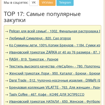
Мы в соцсетях:
VK
VKVideo
Telegram
TOP 17: Самые популярные
закупки
→
Pelican для всей семьи! - 1002. Финальная распродажа
→
Любимый Сималенд - 820. Сад огород
→
Ко Сумкины дети. 100% Копии Брендов - 1184. Сумки из н
→
Ивановский трикотаж ZARKA от 40 до 76 размера - 87. Же
→
RASH - 819. Трикотаж - Разное
→
Текстиль высокого качества «НеСаДен» - 780. Полотенца 
→
Женский трикотаж Лори - 950. Каталог - Брюки - Брюки к
→
Darsi Trade - 512. Чулочно-носочные изделия - DiWaRi (Бел
→
Брендовая коллекция VILATTE - 763. Для женщин - Разное
→
Tasty Coffee - 467. Кофе - КОФЕ ДЛЯ ЭСПРЕССО
→
Ивановский трикотаж НАТАЛИ - 650. Женское - Футболки, 