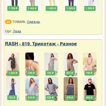
1 706 ₽
1 465 ₽
1 493 ₽
1 245 ₽
1 395 ₽
ТОВАРА.
Одежда
.
64
Орг:
Леда
RASH - 819. Трикотаж - Разное
1 822 ₽
540 ₽
762 ₽
857 ₽
749 ₽
762 ₽
610 ₽
635 ₽
476 ₽
495 ₽