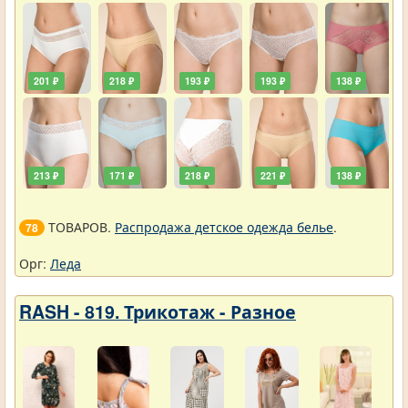
201 ₽
218 ₽
193 ₽
193 ₽
138 ₽
213 ₽
171 ₽
218 ₽
221 ₽
138 ₽
ТОВАРОВ.
Распродажа детское одежда белье
.
78
Орг:
Леда
RASH - 819. Трикотаж - Разное