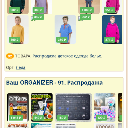
902 ₽
380 ₽
1 086 ₽
951 ₽
842 ₽
902 ₽
400 ₽
380 ₽
871 ₽
ТОВАРА.
Распродажа детское одежда белье
.
92
Орг:
Леда
Ваш ORGANIZER - 91. Распродажа
1 045 ₽
449 ₽
180 ₽
120 ₽
129 