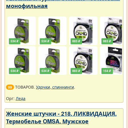
монофильная
534 ₽
534 ₽
883 ₽
883 ₽
534 ₽
534 ₽
883 ₽
154 ₽
ТОВАРОВ.
Удочки, спиннинги
.
99
Орг:
Леда
Женские штучки - 218. ЛИКВИДАЦИЯ.
Термобелье OMSA. Мужское