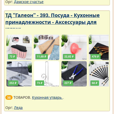
Орг:
Дамское счастье
ТД "Галеон" - 393. Посуда - Кухонные
принадлежности - Аксессуары для
кухни
72 ₽
11,68 ₽
22,82 ₽
476 ₽
252 ₽
73 ₽
227 ₽
68 ₽
ТОВАРОВ.
Кухонная утварь
.
38
Орг:
Леда