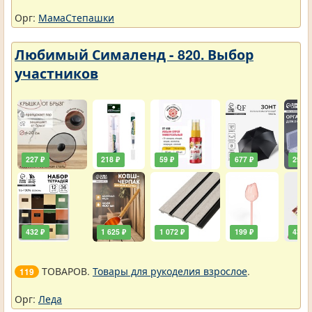
Орг:
МамаСтепашки
Любимый Сималенд - 820. Выбор
участников
227 ₽
218 ₽
59 ₽
677 ₽
290 ₽
432 ₽
1 625 ₽
1 072 ₽
199 ₽
432 ₽
ТОВАРОВ.
Товары для рукоделия взрослое
.
119
Орг:
Леда