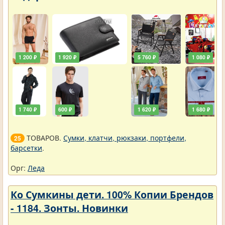
1 200 ₽
1 920 ₽
5 760 ₽
1 080 ₽
1 740 ₽
600 ₽
1 620 ₽
1 680 ₽
ТОВАРОВ.
Сумки, клатчи, рюкзаки, портфели,
25
барсетки
.
Орг:
Леда
Ко Сумкины дети. 100% Копии Брендов
- 1184. Зонты. Новинки