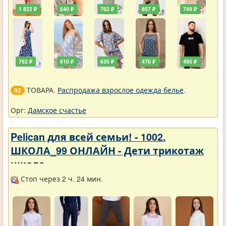
1 822 ₽
540 ₽
762 ₽
857 ₽
749 ₽
762 ₽
610 ₽
635 ₽
476 ₽
495 ₽
ТОВАРА.
Распродажа взрослое одежда белье
.
93
Орг:
Дамское счастье
Pelican для всей семьи! - 1002.
ШКОЛА_99 ОНЛАЙН - Дети трикотаж
школа
Стоп через 2 ч. 24 мин.