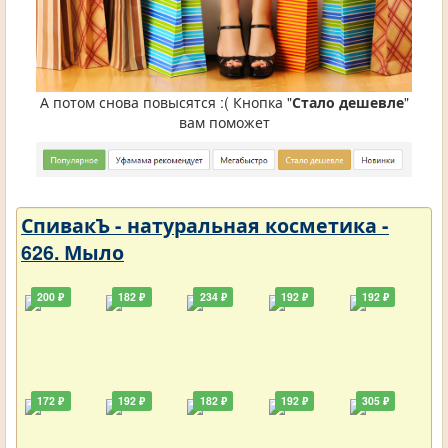
А потом снова повысятся :( Кнопка "
Стало дешевле
"
вам поможет
СпивакЪ - натуральная косметика -
626. Мыло
200 ₽
182 ₽
234 ₽
192 ₽
192 ₽
172 ₽
192 ₽
182 ₽
192 ₽
305 ₽