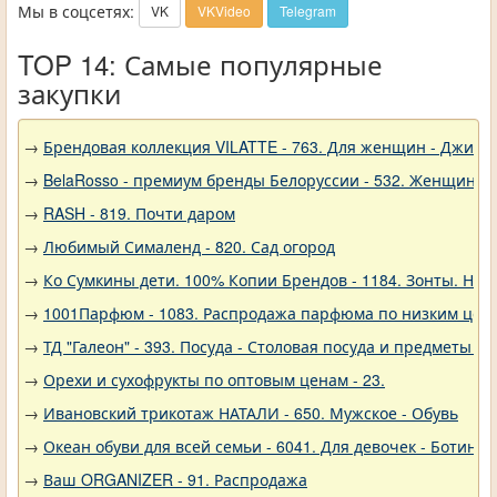
Мы в соцсетях:
VK
VKVideo
Telegram
TOP 14: Самые популярные
закупки
→
Брендовая коллекция VILATTE - 763. Для женщин - Джинс
→
BelaRosso - премиум бренды Белоруссии - 532. Женщина
→
RASH - 819. Почти даром
→
Любимый Сималенд - 820. Сад огород
→
Ко Сумкины дети. 100% Копии Брендов - 1184. Зонты. Нов
→
1001Парфюм - 1083. Распродажа парфюма по низким цен
→
ТД "Галеон" - 393. Посуда - Столовая посуда и предметы с
→
Орехи и сухофрукты по оптовым ценам - 23.
→
Ивановский трикотаж НАТАЛИ - 650. Мужское - Обувь
→
Океан обуви для всей семьи - 6041. Для девочек - Ботинки
→
Ваш ORGANIZER - 91. Распродажа