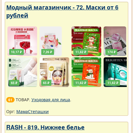
Модный магазинчик - 72. Маски от 6
рублей
10,17 ₽
7,26 ₽
11,62 ₽
174 ₽
65 ₽
65 ₽
11,62 ₽
11,62 ₽
ТОВАР.
Уходовая для лица
.
61
Орг:
МамаСтепашки
RASH - 819. Нижнее белье