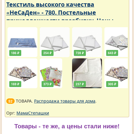
Текстиль высокого качества
«НеСаДен» - 780. Постельные
принадлежности вразбивку. Цены
упали
186 ₽
254 ₽
728 ₽
643 ₽
169 ₽
373 ₽
237 ₽
305 ₽
ТОВАРА.
Распродажа товары для дома
.
52
Орг:
МамаСтепашки
Товары - те же, а цены стали ниже!