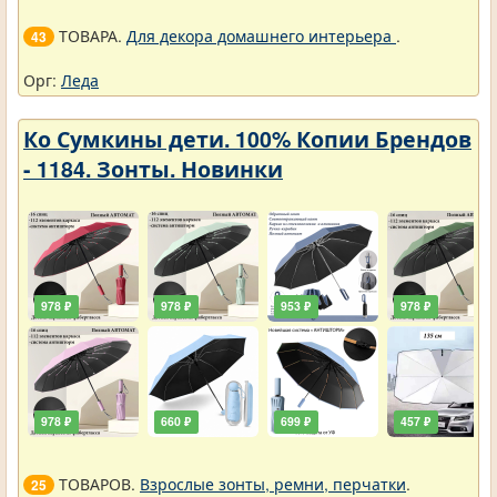
ТОВАРА.
Для декора домашнего интерьера
.
43
Орг:
Леда
Ко Сумкины дети. 100% Копии Брендов
- 1184. Зонты. Новинки
978 ₽
978 ₽
953 ₽
978 ₽
978 ₽
660 ₽
699 ₽
457 ₽
ТОВАРОВ.
Взрослые зонты, ремни, перчатки
.
25