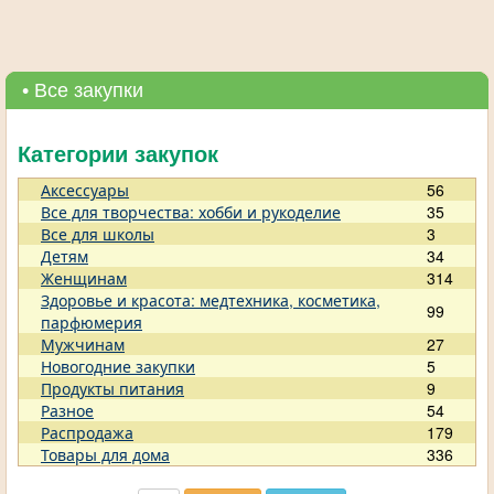
• Все закупки
Категории закупок
Аксессуары
56
Все для творчества: хобби и рукоделие
35
Все для школы
3
Детям
34
Женщинам
314
Здоровье и красота: медтехника, косметика,
99
парфюмерия
Мужчинам
27
Новогодние закупки
5
Продукты питания
9
Разное
54
Распродажа
179
Товары для дома
336