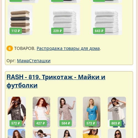
112 ₽
229 ₽
643 ₽
ТОВАРОВ.
Распродажа товары для дома
.
6
Орг:
МамаСтепашки
RASH - 819. Трикотаж - Майки и
футболки
572 ₽
427 ₽
584 ₽
572 ₽
803 ₽