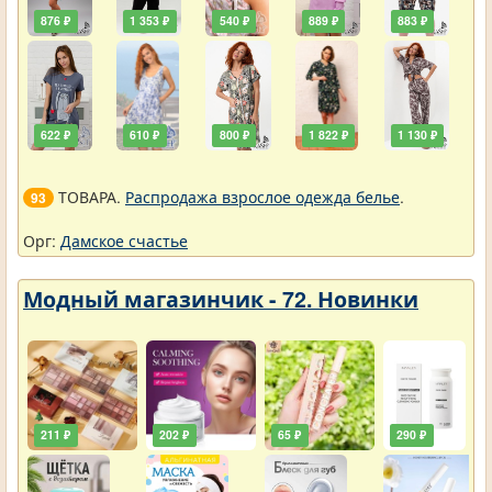
876 ₽
1 353 ₽
540 ₽
889 ₽
883 ₽
622 ₽
610 ₽
800 ₽
1 822 ₽
1 130 ₽
ТОВАРА.
Распродажа взрослое одежда белье
.
93
Орг:
Дамское счастье
Модный магазинчик - 72. Новинки
211 ₽
202 ₽
65 ₽
290 ₽