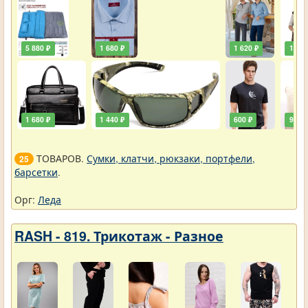
5 880 ₽
1 680 ₽
1 620 ₽
1 920
1 680 ₽
1 440 ₽
600 ₽
900 ₽
ТОВАРОВ.
Сумки, клатчи, рюкзаки, портфели,
25
барсетки
.
Орг:
Леда
RASH - 819. Трикотаж - Разное