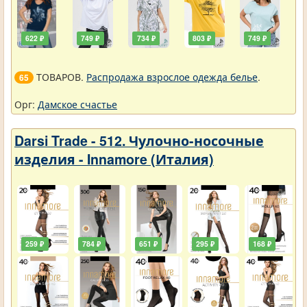
622 ₽
749 ₽
734 ₽
803 ₽
749 ₽
ТОВАРОВ.
Распродажа взрослое одежда белье
.
65
Орг:
Дамское счастье
Darsi Trade - 512. Чулочно-носочные
изделия - Innamore (Италия)
259 ₽
784 ₽
651 ₽
295 ₽
168 ₽