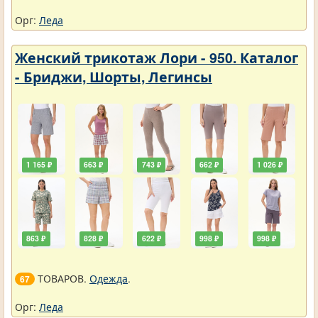
Орг:
Леда
Женский трикотаж Лори - 950. Каталог
- Бриджи, Шорты, Легинсы
1 165 ₽
663 ₽
743 ₽
662 ₽
1 026 ₽
863 ₽
828 ₽
622 ₽
998 ₽
998 ₽
ТОВАРОВ.
Одежда
.
67
Орг:
Леда