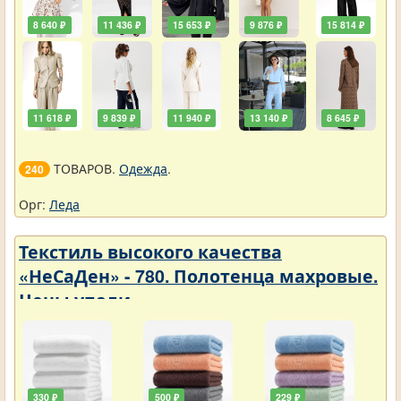
8 640 ₽
11 436 ₽
15 653 ₽
9 876 ₽
15 814 ₽
11 618 ₽
9 839 ₽
11 940 ₽
13 140 ₽
8 645 ₽
ТОВАРОВ.
Одежда
.
240
Орг:
Леда
Текстиль высокого качества
«НеСаДен» - 780. Полотенца махровые.
Цены упали
330 ₽
500 ₽
229 ₽