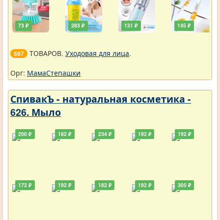
73 ₽
283 ₽
131 ₽
145 ₽
ТОВАРОВ.
Уходовая для лица
.
597
Орг:
МамаСтепашки
СпивакЪ - натуральная косметика -
626. Мыло
200 ₽
182 ₽
234 ₽
192 ₽
192 ₽
172 ₽
192 ₽
182 ₽
192 ₽
305 ₽