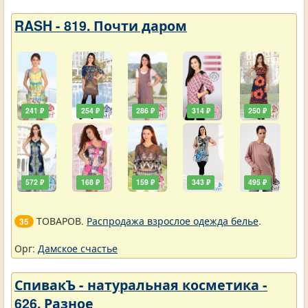
RASH - 819. Почти даром
241 ₽
254 ₽
286 ₽
314 ₽
250 ₽
572 ₽
168 ₽
159 ₽
343 ₽
495 ₽
ТОВАРОВ.
Распродажа взрослое одежда белье
.
35
Орг:
Дамское счастье
СпивакЪ - натуральная косметика -
626. Разное