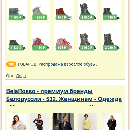
4 160 ₽
1 950 ₽
910 ₽
2 080 ₽
1 430 ₽
1 430 ₽
1 430 ₽
676 ₽
2 080 ₽
2 080 ₽
ТОВАРОВ.
Распродажа взрослое обувь
.
100
Орг:
Леда
BelaRosso - премиум бренды
Белоруссии - 532. Женщинам - Одежда
- Молодежные коллекции - Костюмы