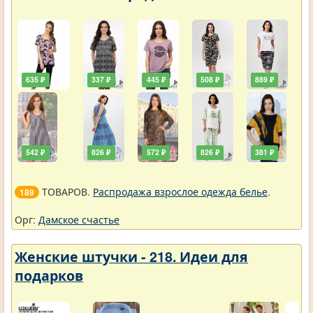
635 ₽
337 ₽
445 ₽
508 ₽
889 ₽
542 ₽
826 ₽
572 ₽
826 ₽
381 ₽
ТОВАРОВ.
Распродажа взрослое одежда белье
.
189
Орг:
Дамское счастье
Женские штучки - 218. Идеи для
подарков