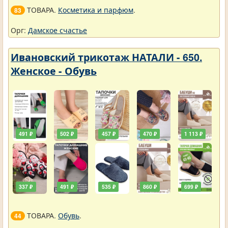
ТОВАРА.
Косметика и парфюм
.
83
Орг:
Дамское счастье
Ивановский трикотаж НАТАЛИ - 650.
Женское - Обувь
491 ₽
502 ₽
457 ₽
470 ₽
1 113 ₽
337 ₽
491 ₽
535 ₽
860 ₽
699 ₽
ТОВАРА.
Обувь
.
44