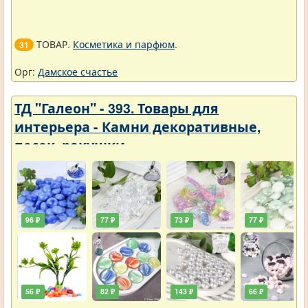
ТОВАР.
Косметика и парфюм
.
31
Орг:
Дамское счастье
ТД "Галеон" - 393. Товары для
интерьера - Камни декоративные,
песок, ракушки
96 ₽
77 ₽
73 ₽
77 ₽
56 ₽
82 ₽
143 ₽
66 ₽