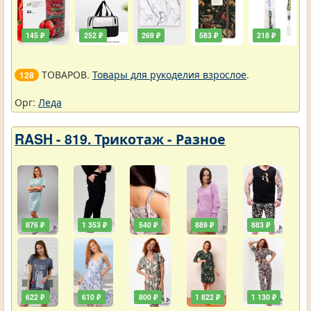
145 ₽
252 ₽
269 ₽
583 ₽
218 ₽
ТОВАРОВ.
Товары для рукоделия взрослое
.
128
Орг:
Леда
RASH - 819. Трикотаж - Разное
876 ₽
1 353 ₽
540 ₽
889 ₽
883 ₽
622 ₽
610 ₽
800 ₽
1 822 ₽
1 130 ₽