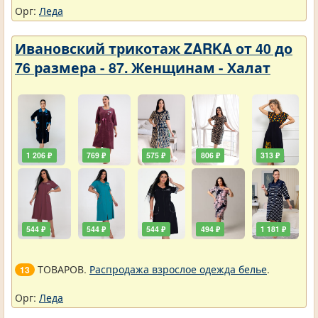
Орг:
Леда
Ивановский трикотаж ZARKA от 40 до
76 размера - 87. Женщинам - Халат
1 206 ₽
769 ₽
575 ₽
806 ₽
313 ₽
544 ₽
544 ₽
544 ₽
494 ₽
1 181 ₽
ТОВАРОВ.
Распродажа взрослое одежда белье
.
13
Орг:
Леда