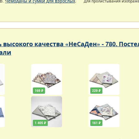
В.
Чемоданы и сумки для взрослых
.
Для пролистывания изображ
ь высокого качества «НеСаДен» - 780. Пос
али
169 ₽
229 ₽
1 405 ₽
161 ₽