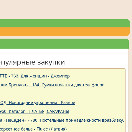
опулярные закупки
TTE - 763. Для женщин - Джемпер
пии Брендов - 1184. Сумки и клатчи для телефонов
 ГОД. Новогодние украшения - Разное
950. Каталог - ПЛАТЬЯ, САРАФАНЫ
ва «НеСаДен» - 780. Постельные принадлежности вразбивку. Це
корсетное белье - Fluide (Латвия)