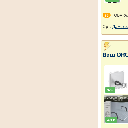
ТОВАРА
93
Орг:
Дамское
Ваш ORG
92 ₽
301 ₽