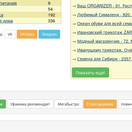
 питания
9
→
Ваш ORGANIZER - 91. Рас
54
→
Любимый Сималенд - 820. 
жа
192
я дома
336
→
Океан обуви для всей семь
→
Ивановский трикотаж ZARK
х:
VK
VKVideo
Telegram
→
Модный магазинчик - 72. 
→
Иванушкин трикотаж. Оче
→
Семена для Сибири - 2357
Показать ещё!
ое
Уфамама рекомендует
Мегабыстро
Стало дешевле
Нови