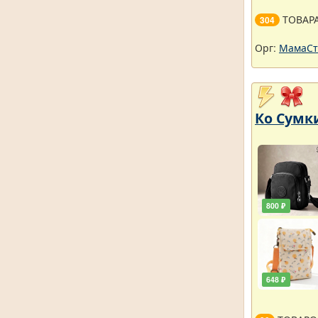
ТОВАР
304
Орг:
МамаСт
Ко Сумки
800 ₽
648 ₽