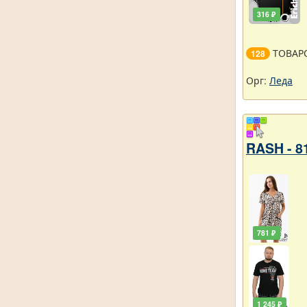
316 ₽
ТОВАР
128
Орг:
Леда
RASH - 8
781 ₽
1 245 ₽