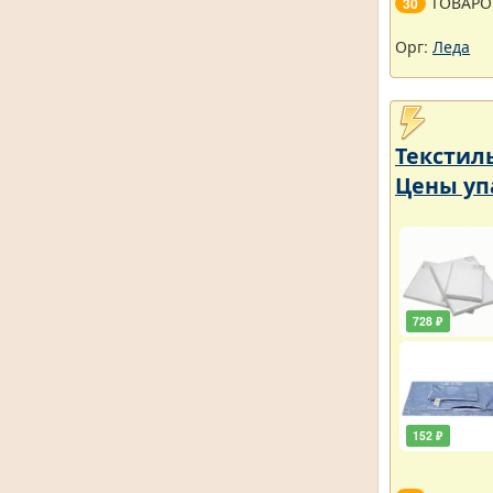
ТОВАРО
30
Орг:
Леда
Текстил
Цены уп
728 ₽
152 ₽