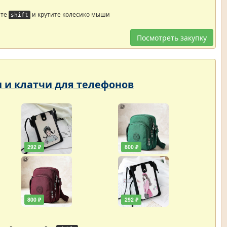
йте
и крутите колесико мыши
shift
Посмотреть закупку
и и клатчи для телефонов
292 ₽
800 ₽
800 ₽
292 ₽