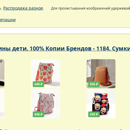
А.
Распродажа разное
.
Для пролистывания изображений удержива
епашки
ны дети. 100% Копии Брендов - 1184. Сумк
648 ₽
826 ₽
648 ₽
559 ₽