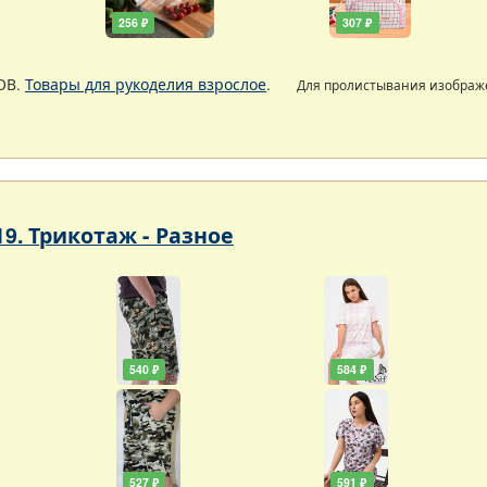
256 ₽
307 ₽
ОВ.
Товары для рукоделия взрослое
.
Для пролистывания изобра
19. Трикотаж - Разное
540 ₽
584 ₽
527 ₽
591 ₽