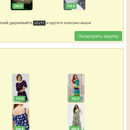
295 ₽
759 ₽
жений удерживайте
и крутите колесико мыши
shift
Посмотреть закупку
724 ₽
762 ₽
508 ₽
889 ₽