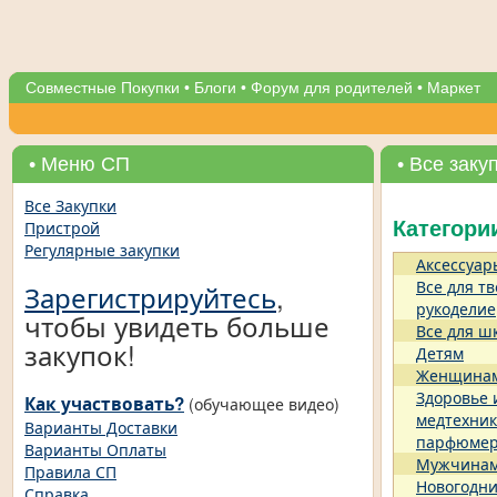
Совместные Покупки
•
Блоги
•
Форум для родителей
•
Маркет
• Меню СП
• Все заку
Все Закупки
Пристрой
Категори
Регулярные закупки
Аксессуар
Все для тв
Зарегистрируйтесь
,
рукоделие
чтобы увидеть больше
Все для ш
закупок!
Детям
Женщина
Здоровье 
Как участвовать?
(обучающее видео)
медтехник
Варианты Доставки
парфюме
Варианты Оплаты
Мужчина
Правила СП
Новогодни
Справка