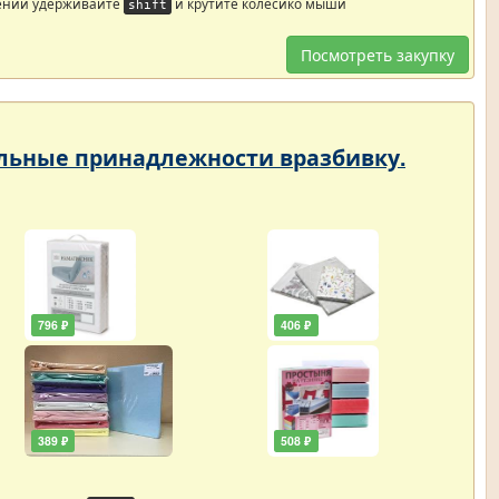
ений удерживайте
и крутите колесико мыши
shift
Посмотреть закупку
тельные принадлежности вразбивку.
796 ₽
406 ₽
389 ₽
508 ₽