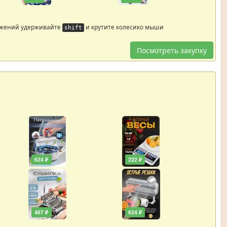
ажений удерживайте
и крутите колесико мыши
shift
Посмотреть закупку
624 ₽
222 ₽
467 ₽
624 ₽