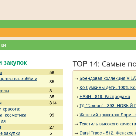
пки
TOP 14: Самые п
и закупок
ы
56
→
Брендовая коллекция VILA
орчества: хобби и
35
→
Ко Сумкины дети. 100% Ко
колы
3
→
RASH - 819. Распродажа
35
м
314
→
ТД "Галеон" - 393. НОВЫЙ
и красота:
→
Женский трикотаж Лори - 
а, косметика,
99
рия
→
Текстиль высокого качест
м
27
→
Darsi Trade - 512. Женское 
е закупки
5