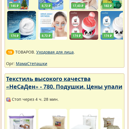
145 ₽
8,72 ₽
17,43 ₽
182 ₽
174 ₽
8,72 ₽
174 ₽
174 ₽
ТОВАРОВ.
Уходовая для лица
.
19
Орг:
МамаСтепашки
Текстиль высокого качества
«НеСаДен» - 780. Подушки. Цены упали
Стоп через 4 ч. 28 мин.