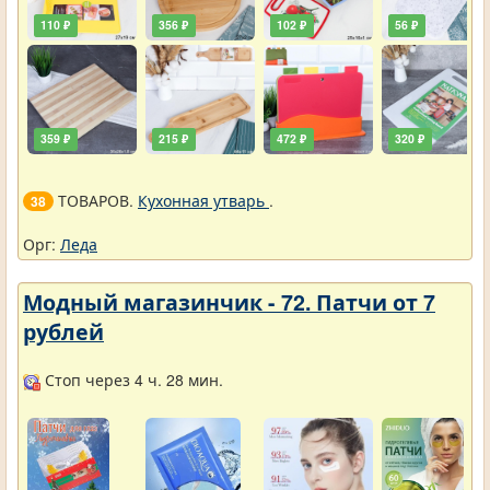
110 ₽
356 ₽
102 ₽
56 ₽
359 ₽
215 ₽
472 ₽
320 ₽
ТОВАРОВ.
Кухонная утварь
.
38
Орг:
Леда
Модный магазинчик - 72. Патчи от 7
рублей
Стоп через 4 ч. 28 мин.