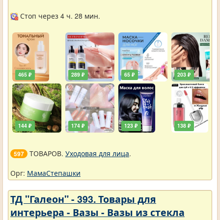
Стоп через 4 ч. 28 мин.
465 ₽
289 ₽
65 ₽
203 ₽
144 ₽
174 ₽
123 ₽
138 ₽
ТОВАРОВ.
Уходовая для лица
.
597
Орг:
МамаСтепашки
ТД "Галеон" - 393. Товары для
интерьера - Вазы - Вазы из стекла