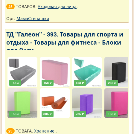
ТОВАРОВ.
Уходовая для лица
.
45
Орг:
МамаСтепашки
ТД "Галеон" - 393. Товары для спорта и
отдыха - Товары для фитнеса - Блоки
для йоги
158 ₽
158 ₽
158 ₽
236 ₽
158 ₽
886 ₽
236 ₽
158 ₽
ТОВАРА.
Хранение
.
23