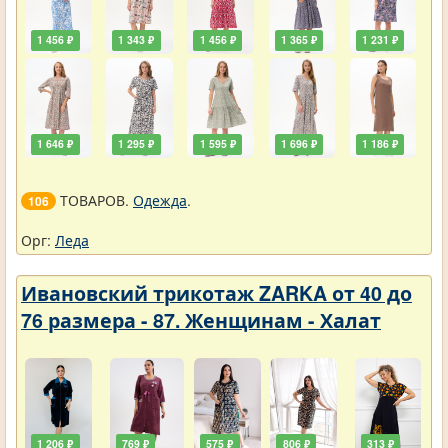
1 456 ₽
1 343 ₽
1 456 ₽
1 365 ₽
1 231 ₽
1 646 ₽
1 295 ₽
1 595 ₽
1 696 ₽
1 186 ₽
ТОВАРОВ.
Одежда
.
106
Орг:
Леда
Ивановский трикотаж ZARKA от 40 до
76 размера - 87. Женщинам - Халат
1 206 ₽
769 ₽
575 ₽
806 ₽
313 ₽