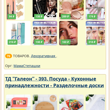
94 ₽
138 ₽
289 ₽
174 ₽
216 ₽
138 ₽
160 ₽
218 ₽
ТОВАРОВ.
Декоративная
.
76
Орг:
МамаСтепашки
ТД "Галеон" - 393. Посуда - Кухонные
принадлежности - Разделочные доски