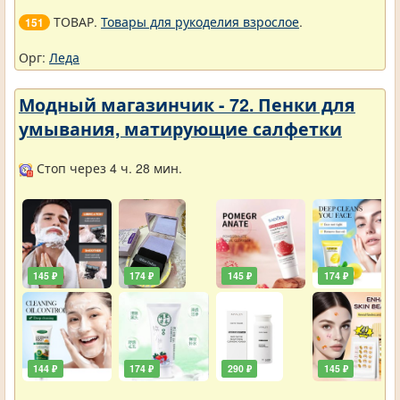
ТОВАР.
Товары для рукоделия взрослое
.
151
Орг:
Леда
Модный магазинчик - 72. Пенки для
умывания, матирующие салфетки
Стоп через 4 ч. 28 мин.
145 ₽
174 ₽
145 ₽
174 ₽
144 ₽
174 ₽
290 ₽
145 ₽