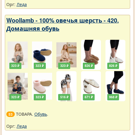
Орг:
Леда
Woollamb - 100% овечья шерсть - 420.
Домашняя обувь
323 ₽
323 ₽
323 ₽
826 ₽
826 ₽
323 ₽
323 ₽
516 ₽
671 ₽
968 ₽
ТОВАРА.
Обувь
.
53
Орг:
Леда