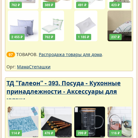
762 ₽
389 ₽
491 ₽
423 ₽
2 455 ₽
762 ₽
1 185 ₽
237 ₽
ТОВАРОВ.
Распродажа товары для дома
.
97
Орг:
МамаСтепашки
ТД "Галеон" - 393. Посуда - Кухонные
принадлежности - Аксессуары для
кухни
114 ₽
476 ₽
299 ₽
116 ₽