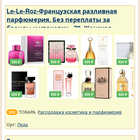
Le-Le-Roz-Французская разливная
парфюмерия. Без переплаты за
бренды и упаковку - 72. Женская -
Парфюмерия с фиксатором 50 ml
826 ₽
826 ₽
826 ₽
826 ₽
826 ₽
826 ₽
826 ₽
826 ₽
ТОВАРА.
Распродажа косметика и парфюмерия
.
203
Орг:
Леда