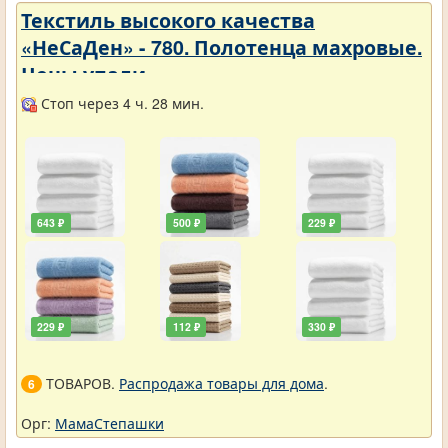
Текстиль высокого качества
«НеСаДен» - 780. Полотенца махровые.
Цены упали
Стоп через 4 ч. 28 мин.
643 ₽
500 ₽
229 ₽
229 ₽
112 ₽
330 ₽
ТОВАРОВ.
Распродажа товары для дома
.
6
Орг:
МамаСтепашки