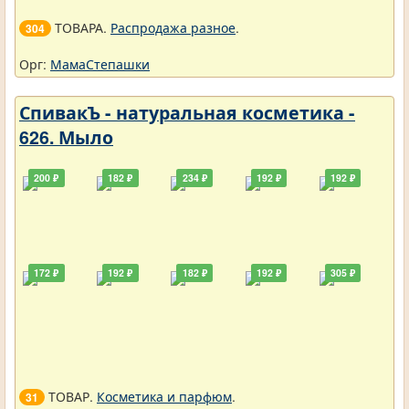
ТОВАРА.
Распродажа разное
.
304
Орг:
МамаСтепашки
СпивакЪ - натуральная косметика -
626. Мыло
200 ₽
182 ₽
234 ₽
192 ₽
192 ₽
172 ₽
192 ₽
182 ₽
192 ₽
305 ₽
ТОВАР.
Косметика и парфюм
.
31