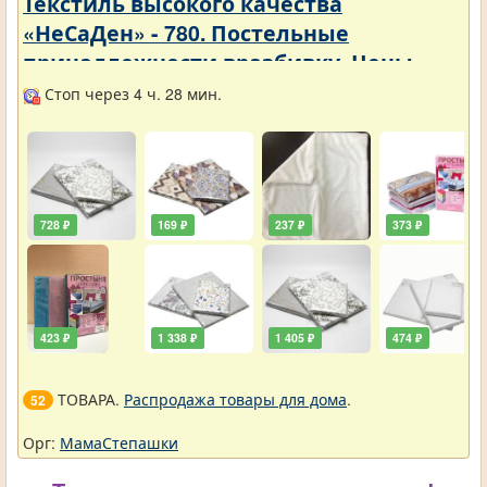
Текстиль высокого качества
«НеСаДен» - 780. Постельные
принадлежности вразбивку. Цены
упали
Стоп через 4 ч. 28 мин.
728 ₽
169 ₽
237 ₽
373 ₽
423 ₽
1 338 ₽
1 405 ₽
474 ₽
ТОВАРА.
Распродажа товары для дома
.
52
Орг:
МамаСтепашки