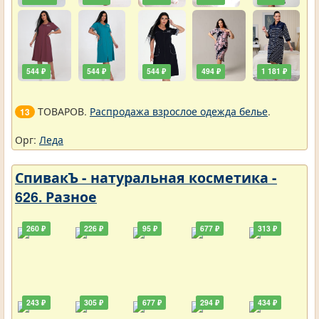
544 ₽
544 ₽
544 ₽
494 ₽
1 181 ₽
ТОВАРОВ.
Распродажа взрослое одежда белье
.
13
Орг:
Леда
СпивакЪ - натуральная косметика -
626. Разное
260 ₽
226 ₽
95 ₽
677 ₽
313 ₽
243 ₽
305 ₽
677 ₽
294 ₽
434 ₽