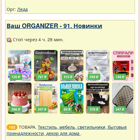
Орг:
Леда
Ваш ORGANIZER - 91. Новинки
Стоп через 4 ч. 28 мин.
120 ₽
767 ₽
310 ₽
259 ₽
148 ₽
396 ₽
347 ₽
50 ₽
378 ₽
347 ₽
ТОВАРА.
Текстиль, мебель, светильники, бытовые
193
принадлежности, декор для дома
.