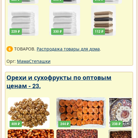
229 ₽
330 ₽
112 ₽
ТОВАРОВ.
Распродажа товары для дома
.
6
Орг:
МамаСтепашки
Орехи и сухофрукты по оптовым
ценам - 23.
409 ₽
244 ₽
238 ₽