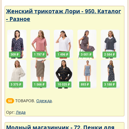
Женский трикотаж Лори - 950. Каталог
- Разное
309 ₽
1 797 ₽
1 496 ₽
3 001 ₽
2 584 ₽
3 375 ₽
1 566 ₽
10 025 ₽
893 ₽
3 188 ₽
ТОВАРОВ.
Одежда
.
50
Орг:
Леда
Модный магазинчик - 72. Пенки для