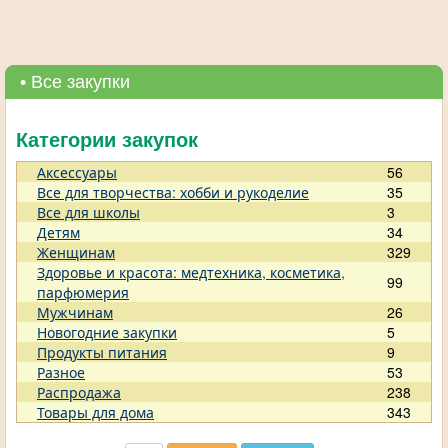
• Все закупки
Категории закупок
Аксессуары
56
Все для творчества: хобби и рукоделие
35
Все для школы
3
Детям
34
Женщинам
329
Здоровье и красота: медтехника, косметика,
99
парфюмерия
Мужчинам
26
Новогодние закупки
5
Продукты питания
9
Разное
53
Распродажа
238
Товары для дома
343