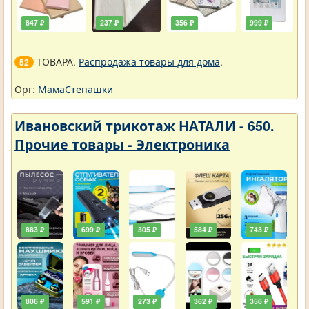
847 ₽
237 ₽
356 ₽
999 ₽
ТОВАРА.
Распродажа товары для дома
.
52
Орг:
МамаСтепашки
Ивановский трикотаж НАТАЛИ - 650.
Прочие товары - Электроника
883 ₽
699 ₽
305 ₽
584 ₽
743 ₽
806 ₽
591 ₽
273 ₽
362 ₽
356 ₽