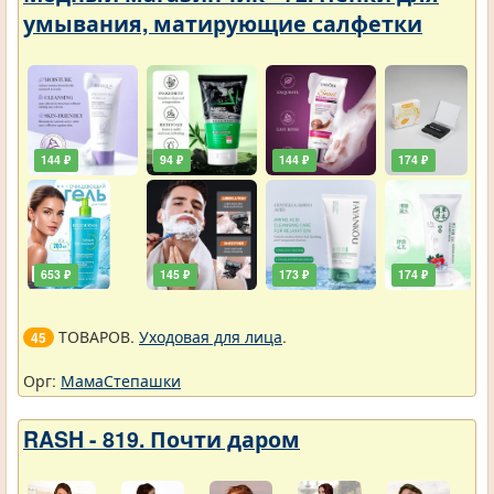
умывания, матирующие салфетки
144 ₽
94 ₽
144 ₽
174 ₽
653 ₽
145 ₽
173 ₽
174 ₽
ТОВАРОВ.
Уходовая для лица
.
45
Орг:
МамаСтепашки
RASH - 819. Почти даром