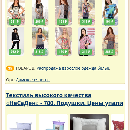
311 ₽
286 ₽
183 ₽
311 ₽
191 ₽
762 ₽
318 ₽
170 ₽
314 ₽
286 ₽
ТОВАРОВ.
Распродажа взрослое одежда белье
.
35
Орг:
Дамское счастье
Текстиль высокого качества
«НеСаДен» - 780. Подушки. Цены упали