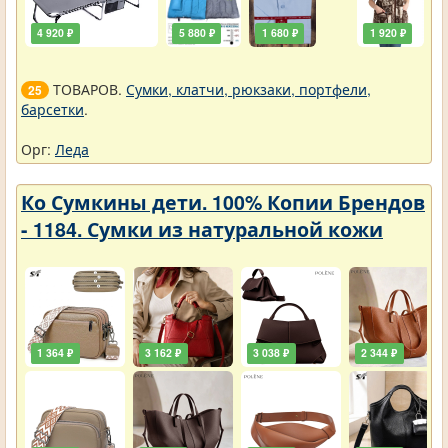
4 920 ₽
5 880 ₽
1 680 ₽
1 920 ₽
ТОВАРОВ.
Сумки, клатчи, рюкзаки, портфели,
25
барсетки
.
Орг:
Леда
Ко Сумкины дети. 100% Копии Брендов
- 1184. Сумки из натуральной кожи
1 364 ₽
3 162 ₽
3 038 ₽
2 344 ₽