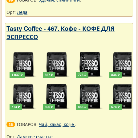
99
Орг:
Леда
Tasty Coffee - 467. Кофе - КОФЕ ДЛЯ
ЭСПРЕССО
1 037 ₽
867 ₽
775 ₽
836 ₽
713 ₽
806 ₽
883 ₽
674 ₽
ТОВАРОВ.
Чай, какао, кофе
.
36
Орг:
Дамское счастье