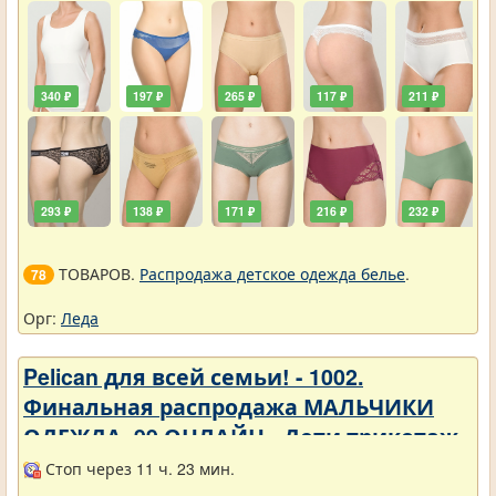
340 ₽
197 ₽
265 ₽
117 ₽
211 ₽
293 ₽
138 ₽
171 ₽
216 ₽
232 ₽
ТОВАРОВ.
Распродажа детское одежда белье
.
78
Орг:
Леда
Pelican для всей семьи! - 1002.
Финальная распродажа МАЛЬЧИКИ
ОДЕЖДА_99 ОНЛАЙН - Дети трикотаж -
Разное
Стоп через 11 ч. 23 мин.