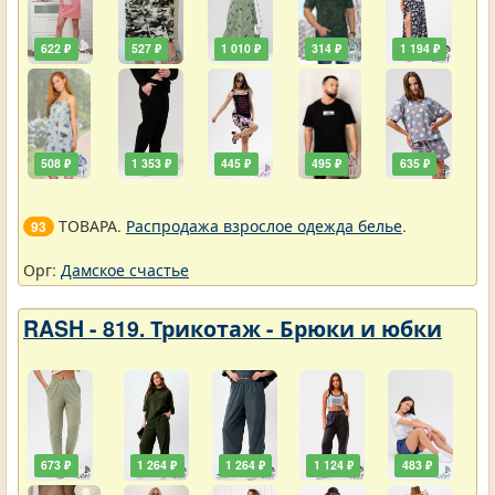
622 ₽
527 ₽
1 010 ₽
314 ₽
1 194 ₽
508 ₽
1 353 ₽
445 ₽
495 ₽
635 ₽
ТОВАРА.
Распродажа взрослое одежда белье
.
93
Орг:
Дамское счастье
RASH - 819. Трикотаж - Брюки и юбки
673 ₽
1 264 ₽
1 264 ₽
1 124 ₽
483 ₽