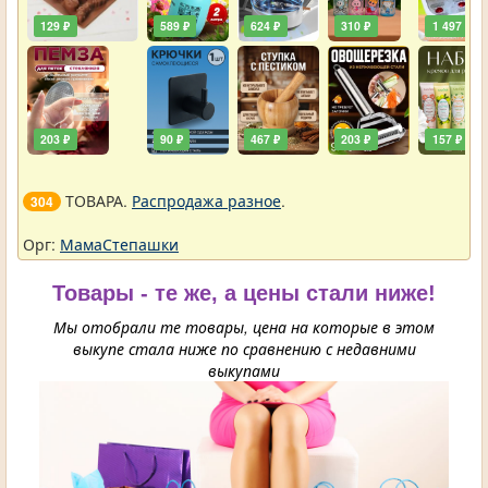
129 ₽
589 ₽
624 ₽
310 ₽
1 497 ₽
203 ₽
90 ₽
467 ₽
203 ₽
157 ₽
ТОВАРА.
Распродажа разное
.
304
Орг:
МамаСтепашки
Товары - те же, а цены стали ниже!
Мы отобрали те товары, цена на которые в этом
выкупе стала ниже по сравнению с недавними
выкупами