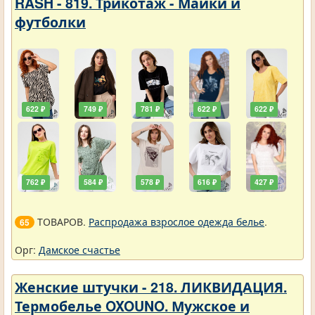
RASH - 819. Трикотаж - Майки и
футболки
622 ₽
749 ₽
781 ₽
622 ₽
622 ₽
762 ₽
584 ₽
578 ₽
616 ₽
427 ₽
ТОВАРОВ.
Распродажа взрослое одежда белье
.
65
Орг:
Дамское счастье
Женские штучки - 218. ЛИКВИДАЦИЯ.
Термобелье OXOUNO. Мужское и