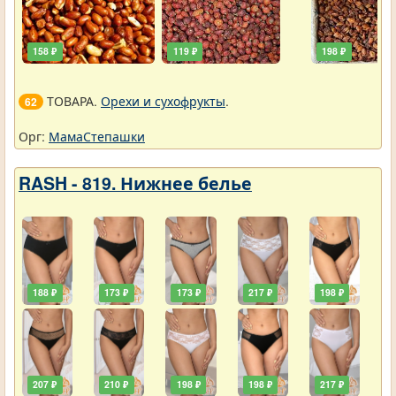
158 ₽
119 ₽
198 ₽
ТОВАРА.
Орехи и сухофрукты
.
62
Орг:
МамаСтепашки
RASH - 819. Нижнее белье
188 ₽
173 ₽
173 ₽
217 ₽
198 ₽
207 ₽
210 ₽
198 ₽
198 ₽
217 ₽