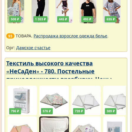
508 ₽
1 353 ₽
445 ₽
495 ₽
635 ₽
ТОВАРА.
Распродажа взрослое одежда белье
.
93
Орг:
Дамское счастье
Текстиль высокого качества
«НеСаДен» - 780. Постельные
принадлежности вразбивку. Цены
упали
796 ₽
576 ₽
728 ₽
389 ₽