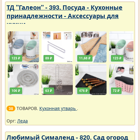
ТД "Галеон" - 393. Посуда - Кухонные
принадлежности - Аксессуары для
кухни
123 ₽
89 ₽
11,68 ₽
123 ₽
106 ₽
63 ₽
476 ₽
72 ₽
ТОВАРОВ.
Кухонная утварь
.
38
Орг:
Леда
Любимый Сималенд - 820. Сад огород