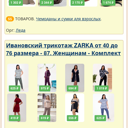
1 302 ₽
2 344 ₽
2 170 ₽
1 674 ₽
ТОВАРОВ.
Чемоданы и сумки для взрослых
.
55
Орг:
Леда
Ивановский трикотаж ZARKA от 40 до
76 размера - 87. Женщинам - Комплект
625 ₽
975 ₽
694 ₽
1 019 ₽
419 ₽
619 ₽
556 ₽
625 ₽