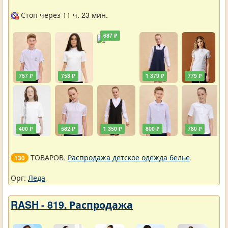
школа
Стоп через 11 ч. 23 мин.
687 ₽
757 ₽
753 ₽
1 379 ₽
779 ₽
400 ₽
582 ₽
1 350 ₽
800 ₽
780 ₽
ТОВАРОВ.
Распродажа детское одежда белье
.
130
Орг:
Леда
RASH - 819. Распродажа