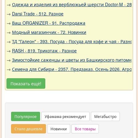
→
Одежда и изделия из верблюжьей шерсти Doctor-M - 288
→
Darsi Trade - 512. Разное
→
Ваш ORGANIZER - 91. Распродажа
→
Модный магазинчик - 72. Новинки
→
ТД "Галеон" - 393. Посуда - Посуда для кофе и чая - Разное
→
RASH - 819. Трикотаж - Разное
→
Зимостойкие саженцы и цветы из Башкирского питомника 
→
Семена для Сибири - 2357. Предзаказ. Осень 2026. Агро
Показать ещё!
Популярное
Уфамама рекомендует
Мегабыстро
Стало дешевле
Новинки
Все товары