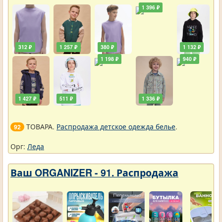
1 396 ₽
312 ₽
1 257 ₽
380 ₽
1 132 ₽
1 198 ₽
940 ₽
1 427 ₽
511 ₽
1 336 ₽
ТОВАРА.
Распродажа детское одежда белье
.
92
Орг:
Леда
Ваш ORGANIZER - 91. Распродажа