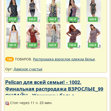
572 ₽
635 ₽
456 ₽
191 ₽
508 ₽
381 ₽
445 ₽
622 ₽
749 ₽
635 ₽
ТОВАРОВ.
Распродажа взрослое одежда белье
.
189
Орг:
Дамское счастье
Pelican для всей семьи! - 1002.
Финальная распродажа ВЗРОСЛЫЕ_99
ОНЛАЙН - Женщины белье
Стоп через 11 ч. 23 мин.