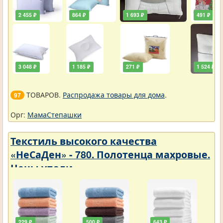
2 455 ₽
864 ₽
1 693 ₽
491 ₽
3 048 ₽
1 185 ₽
271 ₽
1 524 ₽
ТОВАРОВ.
Распродажа товары для дома
.
97
Орг:
МамаСтепашки
Текстиль высокого качества
«НеСаДен» - 780. Полотенца махровые.
Цены упали
229 ₽
500 ₽
643 ₽