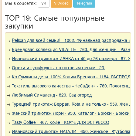
Мы в соцсетях:
VK
VKVideo
Telegram
TOP 19: Самые популярные
закупки
→
Pelican для всей семьи! - 1002. Финальная распродажа
→
Брендовая коллекция VILATTE - 763. Для женщин - Разное
→
Ивановский трикотаж ZARKA от 40 до 76 размера - 87. Ж
→
Орехи и сухофрукты по оптовым ценам - 23.
→
Ко Сумкины дети. 100% Копии Брендов - 1184. РАСПРОДА
→
Текстиль высокого качества «НеСаДен» - 780. Полотенца 
→
Любимый Сималенд - 820. Сад огород
→
Турецкий трикотаж Беррак, Kota и не только - 559. Женщи
→
Женский трикотаж Лори - 950. Каталог - Брюки - Брюки к
→
Tasty Coffee - 467. Кофе - КОФЕ ДЛЯ ЭСПРЕССО
→
Ивановский трикотаж НАТАЛИ - 650. Женское - Футболки, 