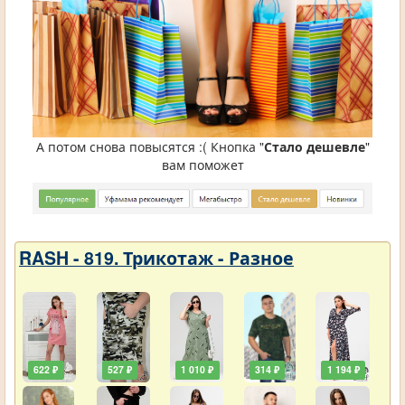
А потом снова повысятся :( Кнопка "
Стало дешевле
"
вам поможет
RASH - 819. Трикотаж - Разное
622 ₽
527 ₽
1 010 ₽
314 ₽
1 194 ₽