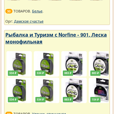
ТОВАРОВ.
Белье
.
30
Орг:
Дамское счастье
Рыбалка и Туризм с Norfine - 901. Леска
монофильная
534 ₽
534 ₽
883 ₽
883 ₽
534 ₽
534 ₽
883 ₽
154 ₽
ТОВАРОВ.
Удочки, спиннинги
.