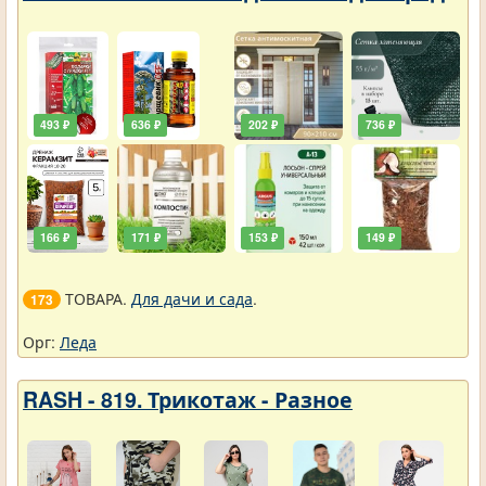
493 ₽
636 ₽
202 ₽
736 ₽
166 ₽
171 ₽
153 ₽
149 ₽
ТОВАРА.
Для дачи и сада
.
173
Орг:
Леда
RASH - 819. Трикотаж - Разное