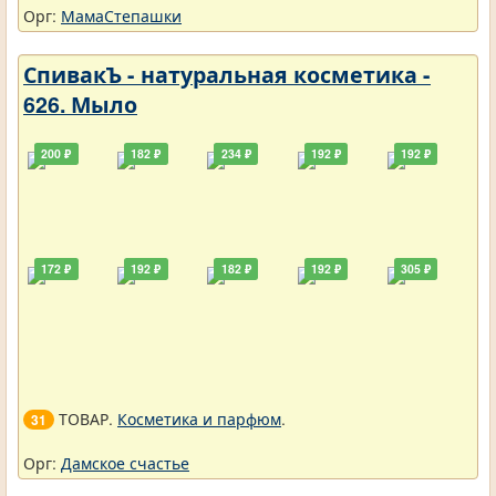
Орг:
МамаСтепашки
СпивакЪ - натуральная косметика -
626. Мыло
200 ₽
182 ₽
234 ₽
192 ₽
192 ₽
172 ₽
192 ₽
182 ₽
192 ₽
305 ₽
ТОВАР.
Косметика и парфюм
.
31
Орг:
Дамское счастье