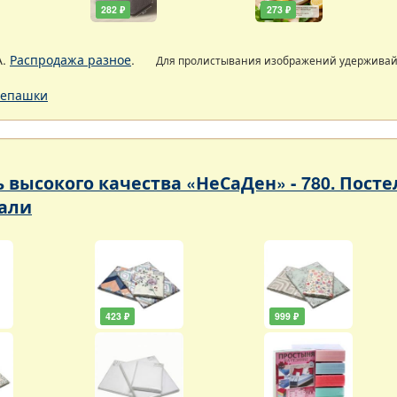
282 ₽
273 ₽
А.
Распродажа разное
.
Для пролистывания изображений удержива
епашки
ь высокого качества «НеСаДен» - 780. Пос
али
423 ₽
999 ₽