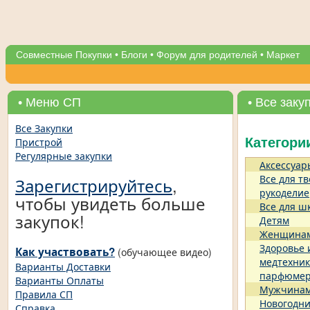
Совместные Покупки
•
Блоги
•
Форум для родителей
•
Маркет
• Меню СП
• Все заку
Все Закупки
Пристрой
Категори
Регулярные закупки
Аксессуар
Все для тв
Зарегистрируйтесь
,
рукоделие
чтобы увидеть больше
Все для ш
закупок!
Детям
Женщина
Здоровье 
Как участвовать?
(обучающее видео)
медтехник
Варианты Доставки
парфюме
Варианты Оплаты
Мужчина
Правила СП
Новогодни
Справка