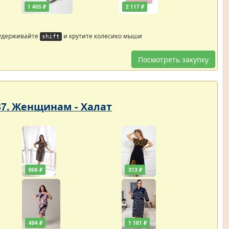
1 405 ₽
2 117 ₽
 удерживайте
и крутите колесико мыши
shift
Посмотреть закупку
87. Женщинам - Халат
806 ₽
313 ₽
494 ₽
1 181 ₽