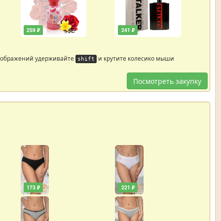
259 ₽
241 ₽
зображений удерживайте
и крутите колесико мыши
shift
Посмотреть закупку
173 ₽
221 ₽