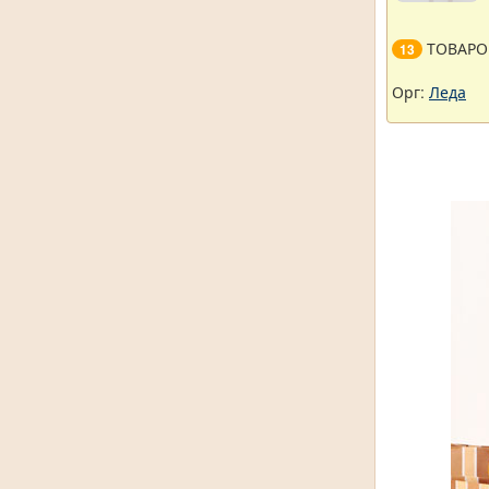
ТОВАРО
13
Орг:
Леда