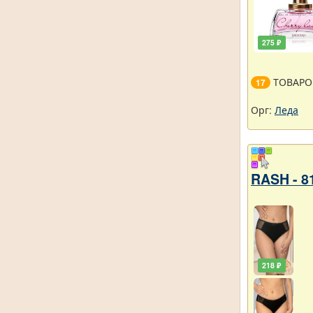
275 ₽
ТОВАРО
17
Орг:
Леда
RASH - 8
218 ₽