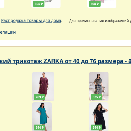
305 ₽
508 ₽
.
Распродажа товары для дома
.
Для пролистывания изображений
епашки
ий трикотаж ZARKA от 40 до 76 размера - 
769 ₽
575 ₽
544 ₽
544 ₽