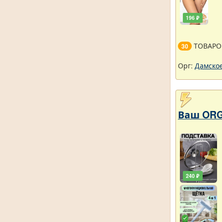
196 ₽
ТОВАРО
30
Орг:
Дамское
Ваш ORG
240 ₽