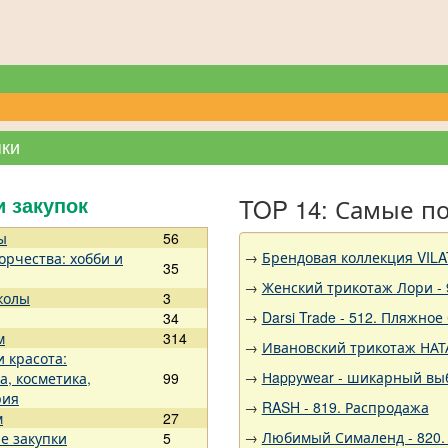
пки
TOP 14: Самые п
и закупок
ы
56
→
Брендовая коллекция VILA
орчества: хобби и
35
→
Женский трикотаж Лори - 
колы
3
→
Darsi Trade - 512. Пляжное
34
м
314
→
Ивановский трикотаж НАТА
и красота:
→
Нappywear - шикарный выб
а, косметика,
99
рия
→
RASH - 819. Распродажа
м
27
→
Любимый Сималенд - 820.
е закупки
5