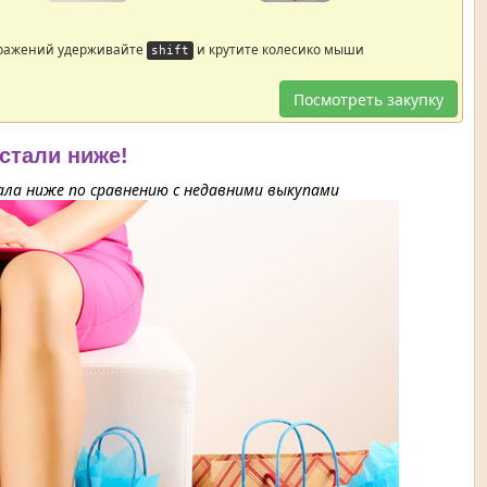
бражений удерживайте
и крутите колесико мыши
shift
Посмотреть закупку
 стали ниже!
ла ниже по сравнению с недавними выкупами