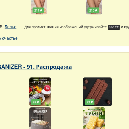
211 ₽
210 ₽
В.
Белье
.
Для пролистывания изображений удерживайте
и кр
shift
 счастье
ANIZER - 91. Распродажа
92 ₽
92 ₽