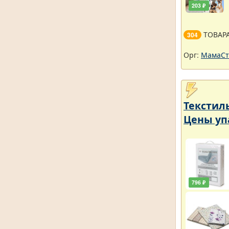
203 ₽
ТОВАР
304
Орг:
МамаСт
Текстил
Цены уп
796 ₽