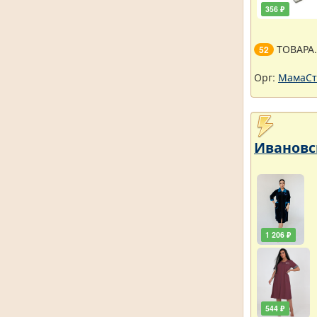
356 ₽
ТОВАРА
52
Орг:
МамаСт
Ивановск
1 206 ₽
544 ₽