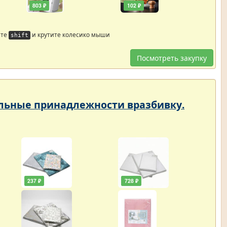
803 ₽
102 ₽
йте
и крутите колесико мыши
shift
Посмотреть закупку
тельные принадлежности вразбивку.
237 ₽
728 ₽