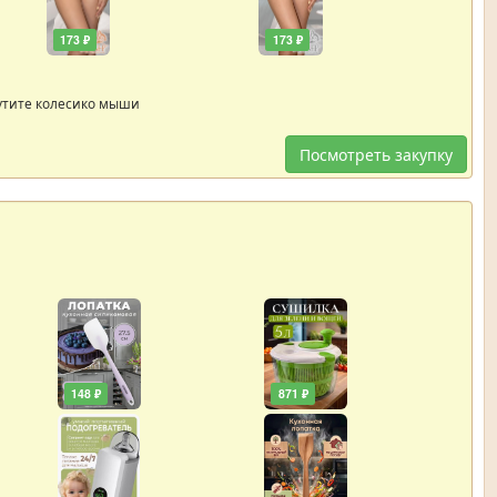
173 ₽
173 ₽
утите колесико мыши
Посмотреть закупку
148 ₽
871 ₽