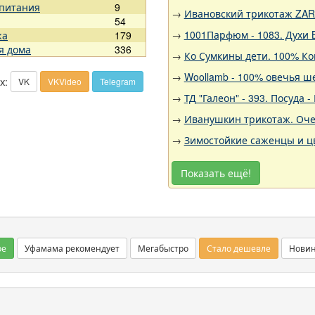
 питания
9
→
Ивановский трикотаж ZARK
54
→
1001Парфюм - 1083. Духи 
жа
179
я дома
336
→
Ко Сумкины дети. 100% Ко
→
Woollamb - 100% овечья ш
х:
VK
VKVideo
Telegram
→
ТД "Галеон" - 393. Посуда
→
Иванушкин трикотаж. Оче
→
Зимостойкие саженцы и цв
Показать ещё!
ое
Уфамама рекомендует
Мегабыстро
Стало дешевле
Нови