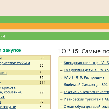
пки
TOP 15: Самые п
и закупок
ы
56
→
Брендовая коллекция VILA
орчества: хобби и
35
→
Ко Сумкины дети. 100% Ко
колы
3
→
RASH - 819. Распродажа
35
м
314
→
Любимый Сималенд - 820. 
и красота:
→
Текстиль высокого качест
а, косметика,
99
рия
→
Ивановский трикотаж НАТА
м
27
→
Океан обуви для всей семь
е закупки
5