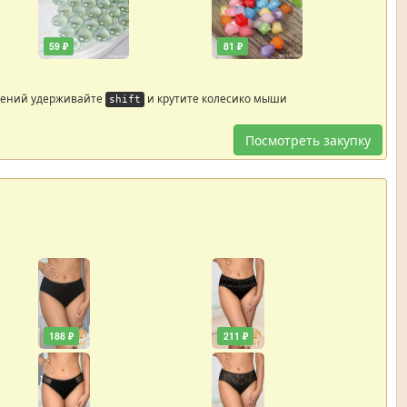
59 ₽
81 ₽
жений удерживайте
и крутите колесико мыши
shift
Посмотреть закупку
188 ₽
211 ₽