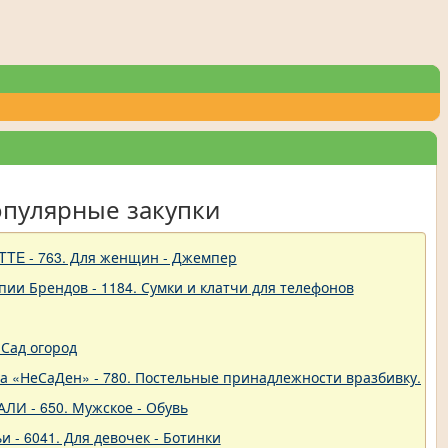
опулярные закупки
TTE - 763. Для женщин - Джемпер
пии Брендов - 1184. Сумки и клатчи для телефонов
Сад огород
ва «НеСаДен» - 780. Постельные принадлежности вразбивку. Це
ЛИ - 650. Мужское - Обувь
и - 6041. Для девочек - Ботинки