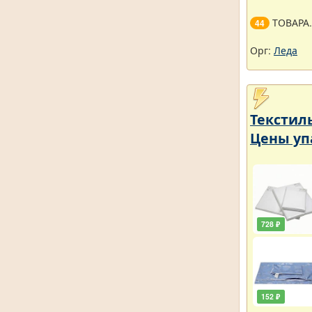
ТОВАРА
44
Орг:
Леда
Текстил
Цены уп
728 ₽
152 ₽