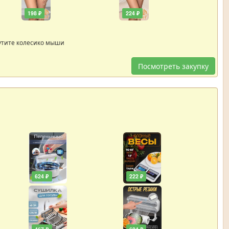
198 ₽
224 ₽
утите колесико мыши
Посмотреть закупку
624 ₽
222 ₽