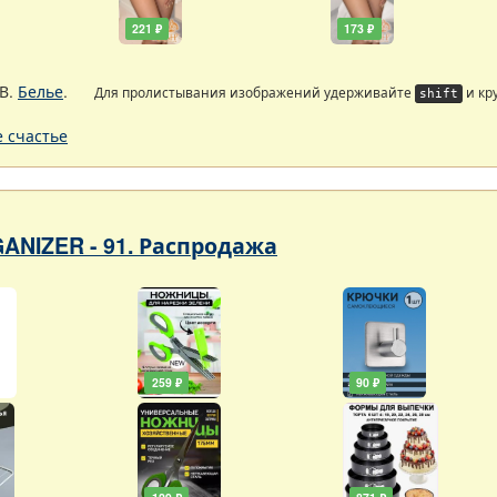
221 ₽
173 ₽
В.
Белье
.
Для пролистывания изображений удерживайте
и кр
shift
 счастье
ANIZER - 91. Распродажа
259 ₽
90 ₽