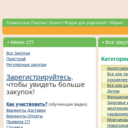
Совместные Покупки
•
Блоги
•
Форум для родителей
•
Маркет
• Меню СП
• Все заку
Все Закупки
Пристрой
Категори
Регулярные закупки
Аксессуар
Все для тв
Зарегистрируйтесь
,
рукоделие
чтобы увидеть больше
Все для ш
закупок!
Детям
Женщина
Здоровье 
Как участвовать?
(обучающее видео)
медтехник
Варианты Доставки
парфюме
Варианты Оплаты
Мужчина
Правила СП
Новогодни
Справка