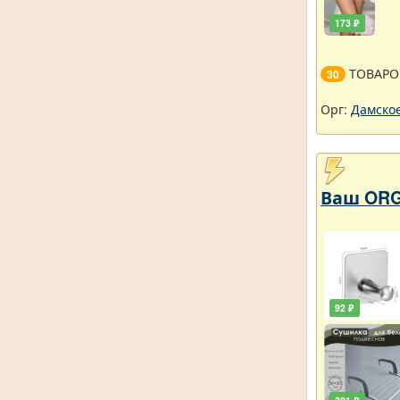
173 ₽
ТОВАРО
30
Орг:
Дамское
Ваш ORG
92 ₽