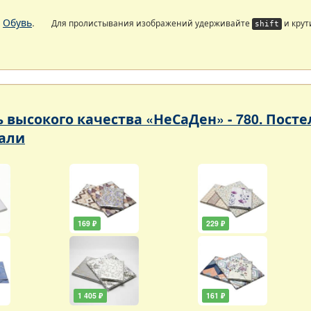
.
Обувь
.
Для пролистывания изображений удерживайте
и крут
shift
ь высокого качества «НеСаДен» - 780. Пос
али
169 ₽
229 ₽
1 405 ₽
161 ₽