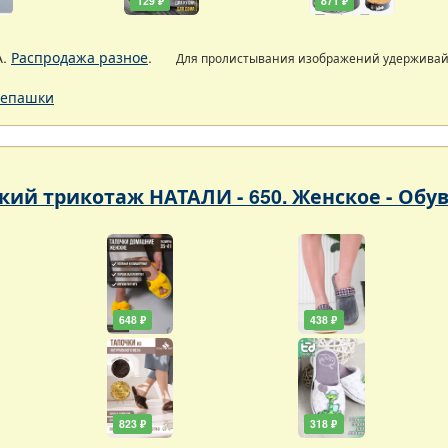
129 ₽
871 ₽
А.
Распродажа разное
.
Для пролистывания изображений удержива
епашки
кий трикотаж НАТАЛИ - 650. Женское - Обу
648 ₽
438 ₽
823 ₽
318 ₽