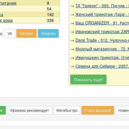
 питания
9
→
ТД "Галеон" - 393. Посуда
54
→
Женский трикотаж Лори - 
жа
192
я дома
336
→
Ваш ORGANIZER - 91. Рас
→
Ивановский трикотаж ZARK
х:
VK
VKVideo
Telegram
→
Darsi Trade - 512. Чулочн
→
Модный магазинчик - 72. 
→
Иванушкин трикотаж. Очен
→
Семена для Сибири - 2357
Показать ещё!
ое
Уфамама рекомендует
Мегабыстро
Стало дешевле
Нови