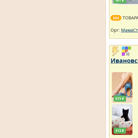
301 ₽
ТОВАР
304
Орг:
МамаСт
Ивановс
673 ₽
413 ₽