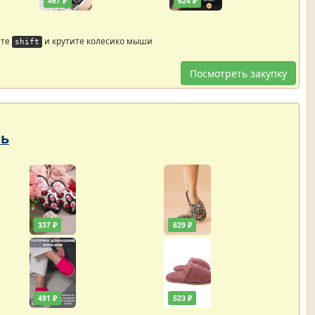
467 ₽
624 ₽
йте
и крутите колесико мыши
shift
Посмотреть закупку
вь
337 ₽
629 ₽
491 ₽
523 ₽