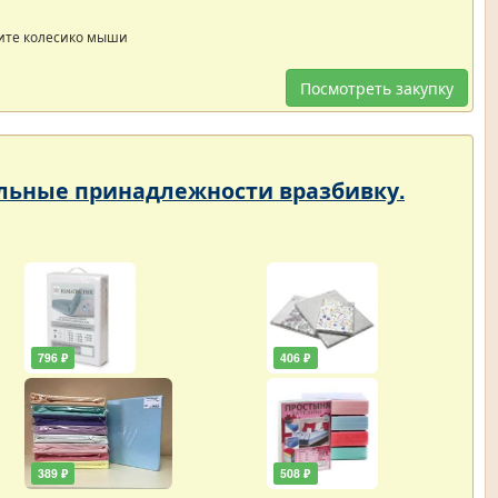
ите колесико мыши
Посмотреть закупку
тельные принадлежности вразбивку.
796 ₽
406 ₽
389 ₽
508 ₽