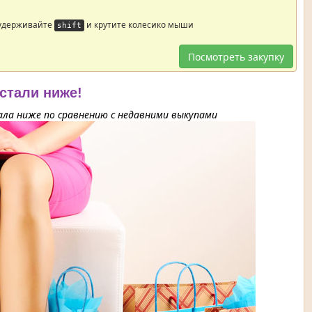
 удерживайте
и крутите колесико мыши
shift
Посмотреть закупку
 стали ниже!
ла ниже по сравнению с недавними выкупами