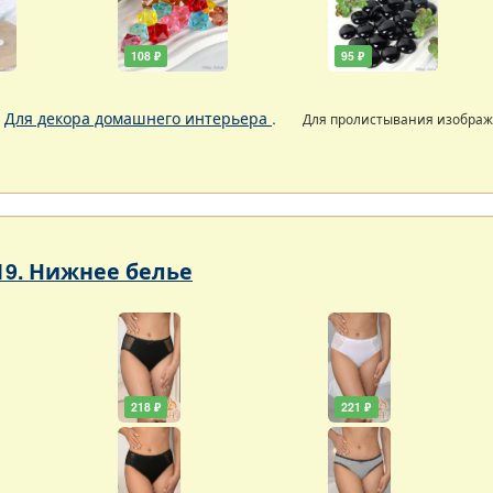
108 ₽
95 ₽
.
Для декора домашнего интерьера
.
Для пролистывания изобра
19. Нижнее белье
218 ₽
221 ₽