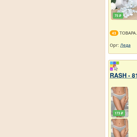
75 ₽
ТОВАРА
43
Орг:
Леда
RASH - 8
173 ₽