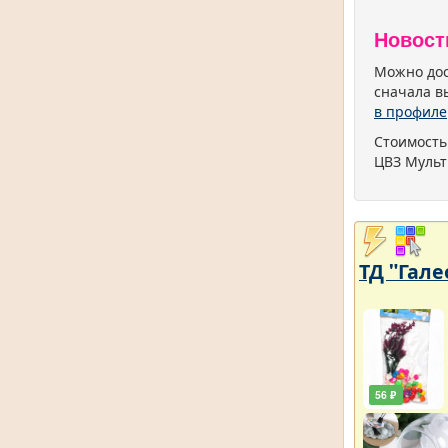
Новост
Можно дос
сначала в
в профиле
Стоимость
ЦВЗ Мульт
ТД "Гале
56 ₽