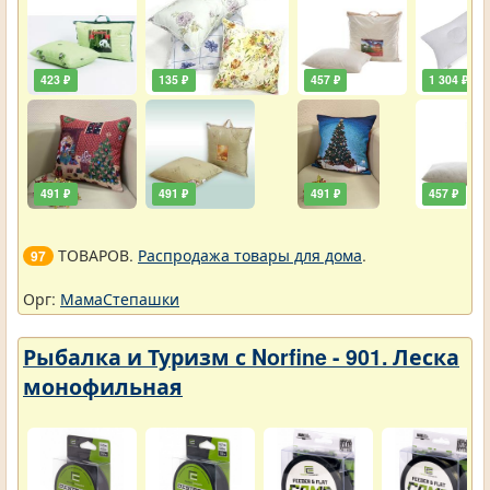
423 ₽
135 ₽
457 ₽
1 304 ₽
491 ₽
491 ₽
491 ₽
457 ₽
ТОВАРОВ.
Распродажа товары для дома
.
97
Орг:
МамаСтепашки
Рыбалка и Туризм с Norfine - 901. Леска
монофильная