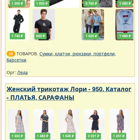
1 200 ₽
1 920 ₽
5 760 ₽
1 080 ₽
1 740 ₽
600 ₽
1 620 ₽
1 680 ₽
ТОВАРОВ.
Сумки, клатчи, рюкзаки, портфели,
25
барсетки
.
Орг:
Леда
Женский трикотаж Лори - 950. Каталог
- ПЛАТЬЯ, САРАФАНЫ
1 402 ₽
1 482 ₽
1 646 ₽
2 021 ₽
1 231 ₽