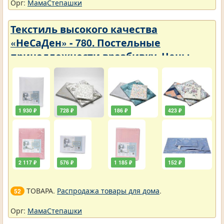
Орг:
МамаСтепашки
Текстиль высокого качества
«НеСаДен» - 780. Постельные
принадлежности вразбивку. Цены
упали
1 930 ₽
728 ₽
186 ₽
423 ₽
2 117 ₽
576 ₽
1 185 ₽
152 ₽
ТОВАРА.
Распродажа товары для дома
.
52
Орг:
МамаСтепашки