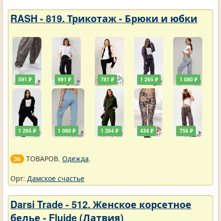
RASH - 819. Трикотаж - Брюки и юбки
591 ₽
991 ₽
781 ₽
1 265 ₽
1 080 ₽
1 265 ₽
1 080 ₽
1 264 ₽
434 ₽
756 ₽
ТОВАРОВ.
Одежда
.
36
Орг:
Дамское счастье
Darsi Trade - 512. Женское корсетное
белье - Fluide (Латвия)