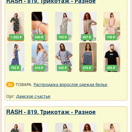
RASH - 819. Трикотаж - Разное
1 822 ₽
540 ₽
762 ₽
857 ₽
749 ₽
762 ₽
610 ₽
635 ₽
476 ₽
495 ₽
ТОВАРА.
Распродажа взрослое одежда белье
.
93
Орг:
Дамское счастье
RASH - 819. Трикотаж - Разное