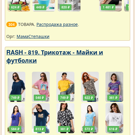
624 ₽
449 ₽
820 ₽
1 481 ₽
111 
ТОВАРА.
Распродажа разное
.
304
Орг:
МамаСтепашки
RASH - 819. Трикотаж - Майки и
футболки
749 ₽
540 ₽
749 ₽
622 ₽
381 ₽
584 ₽
813 ₽
381 ₽
572 ₽
616 ₽