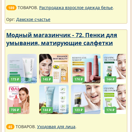
ТОВАРОВ.
Распродажа взрослое одежда белье
.
189
Орг:
Дамское счастье
Модный магазинчик - 72. Пенки для
умывания, матирующие салфетки
173 ₽
145 ₽
174 ₽
144 ₽
726 ₽
144 ₽
123 ₽
174 ₽
ТОВАРОВ.
Уходовая для лица
.
45