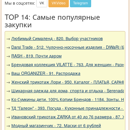
Мы в соцсетях:
VK
VKVideo
Telegram
TOP 14: Самые популярные
закупки
→
Любимый Сималенд - 820. Выбор участников
→
Darsi Trade - 512. Чулочно-носочные изделия - DiWaRi (Бел
→
RASH - 819. Почти даром
→
Брендовая коллекция VILATTE - 763. Для женщин - Разное
→
Ваш ORGANIZER - 91. Распродажа
→
Женский трикотаж Лори - 950. Каталог - ПЛАТЬЯ, САРАФА
→
Шикарная одежда для дома, спорта и отдыха - Serenada - 
→
Ко Сумкины дети. 100% Копии Брендов - 1184. Зонты. Нов
→
ТД "Галеон" - 393. Посуда - Кухонные принадлежности - Ак
→
Ивановский трикотаж ZARKA от 40 до 76 размера - 87. Же
→
Модный магазинчик - 72. Маски от 6 рублей