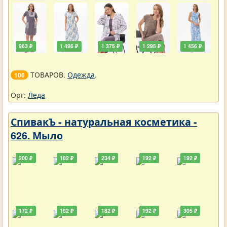
963 ₽
1 496 ₽
1 375 ₽
1 295 ₽
1 456 ₽
ТОВАРОВ.
Одежда
.
106
Орг:
Леда
СпивакЪ - натуральная косметика -
626. Мыло
200 ₽
182 ₽
234 ₽
192 ₽
192 ₽
172 ₽
192 ₽
182 ₽
192 ₽
305 ₽