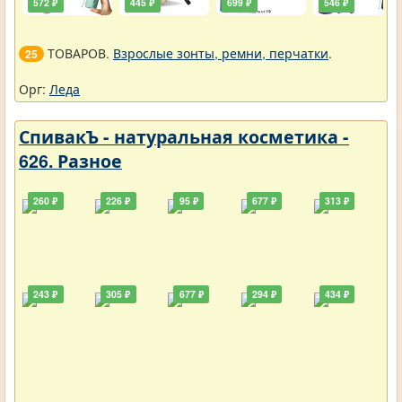
572 ₽
445 ₽
699 ₽
546 ₽
ТОВАРОВ.
Взрослые зонты, ремни, перчатки
.
25
Орг:
Леда
СпивакЪ - натуральная косметика -
626. Разное
260 ₽
226 ₽
95 ₽
677 ₽
313 ₽
243 ₽
305 ₽
677 ₽
294 ₽
434 ₽