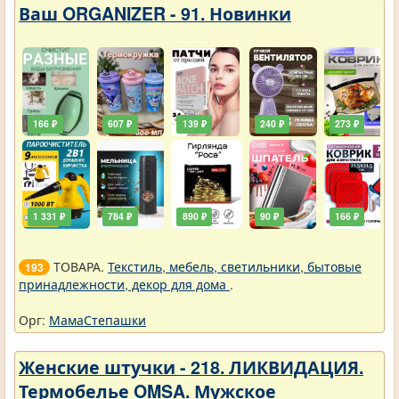
Ваш ORGANIZER - 91. Новинки
166 ₽
607 ₽
139 ₽
240 ₽
273 ₽
1 331 ₽
784 ₽
890 ₽
90 ₽
166 ₽
ТОВАРА.
Текстиль, мебель, светильники, бытовые
193
принадлежности, декор для дома
.
Орг:
МамаСтепашки
Женские штучки - 218. ЛИКВИДАЦИЯ.
Термобелье OMSA. Мужское