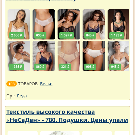
2 056 ₽
635 ₽
1 397 ₽
840 ₽
1 123 ₽
1 335 ₽
860 ₽
321 ₽
908 ₽
945 ₽
ТОВАРОВ.
Белье
.
108
Орг:
Леда
Текстиль высокого качества
«НеСаДен» - 780. Подушки. Цены упали