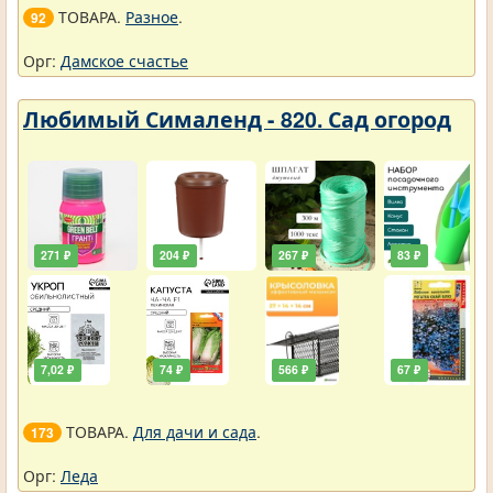
ТОВАРА.
Разное
.
92
Орг:
Дамское счастье
Любимый Сималенд - 820. Сад огород
271 ₽
204 ₽
267 ₽
83 ₽
7,02 ₽
74 ₽
566 ₽
67 ₽
ТОВАРА.
Для дачи и сада
.
173
Орг:
Леда