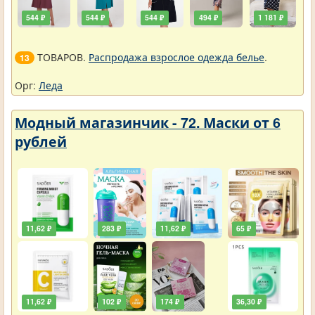
544 ₽
544 ₽
544 ₽
494 ₽
1 181 ₽
ТОВАРОВ.
Распродажа взрослое одежда белье
.
13
Орг:
Леда
Модный магазинчик - 72. Маски от 6
рублей
11,62 ₽
283 ₽
11,62 ₽
65 ₽
11,62 ₽
102 ₽
174 ₽
36,30 ₽