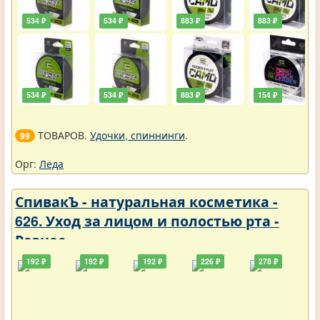
534 ₽
534 ₽
883 ₽
883 ₽
534 ₽
534 ₽
883 ₽
154 ₽
ТОВАРОВ.
Удочки, спиннинги
.
99
Орг:
Леда
СпивакЪ - натуральная косметика -
626. Уход за лицом и полостью рта -
Разное
192 ₽
192 ₽
192 ₽
226 ₽
278 ₽