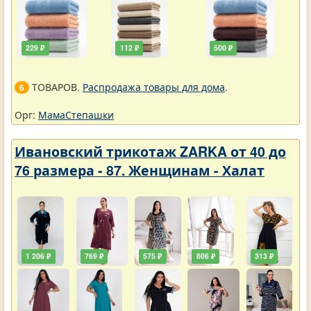
229 ₽
112 ₽
500 ₽
ТОВАРОВ.
Распродажа товары для дома
.
6
Орг:
МамаСтепашки
Ивановский трикотаж ZARKA от 40 до
76 размера - 87. Женщинам - Халат
1 206 ₽
769 ₽
575 ₽
806 ₽
313 ₽