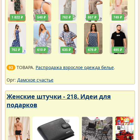
1 822 ₽
540 ₽
762 ₽
857 ₽
749 ₽
762 ₽
610 ₽
635 ₽
476 ₽
495 ₽
ТОВАРА.
Распродажа взрослое одежда белье
.
93
Орг:
Дамское счастье
Женские штучки - 218. Идеи для
подарков