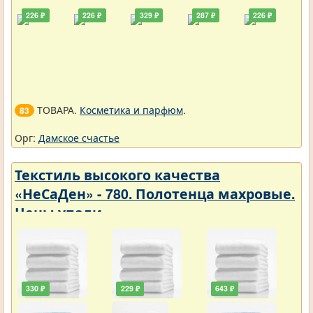
226 ₽
226 ₽
329 ₽
287 ₽
226 ₽
ТОВАРА.
Косметика и парфюм
.
83
Орг:
Дамское счастье
Текстиль высокого качества
«НеСаДен» - 780. Полотенца махровые.
Цены упали
330 ₽
229 ₽
643 ₽