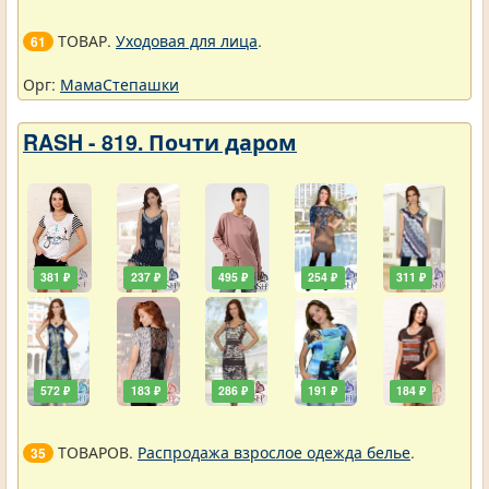
ТОВАР.
Уходовая для лица
.
61
Орг:
МамаСтепашки
RASH - 819. Почти даром
381 ₽
237 ₽
495 ₽
254 ₽
311 ₽
572 ₽
183 ₽
286 ₽
191 ₽
184 ₽
ТОВАРОВ.
Распродажа взрослое одежда белье
.
35