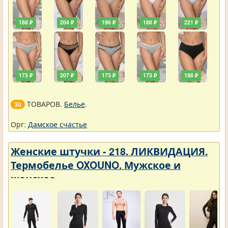
188 ₽
204 ₽
196 ₽
188 ₽
221 ₽
173 ₽
207 ₽
173 ₽
173 ₽
188 ₽
ТОВАРОВ.
Белье
.
30
Орг:
Дамское счастье
Женские штучки - 218. ЛИКВИДАЦИЯ.
Термобелье OXOUNO. Мужское и
женское