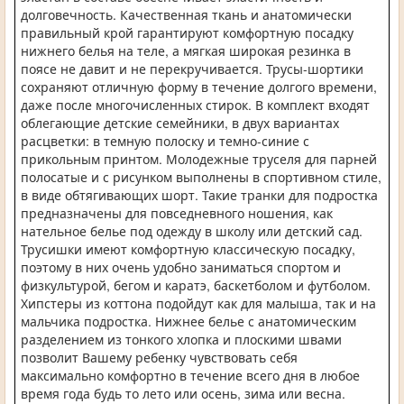
долговечность. Качественная ткань и анатомически
правильный крой гарантируют комфортную посадку
нижнего белья на теле, а мягкая широкая резинка в
поясе не давит и не перекручивается. Трусы-шортики
сохраняют отличную форму в течение долгого времени,
даже после многочисленных стирок. В комплект входят
облегающие детские семейники, в двух вариантах
расцветки: в темную полоску и темно-синие с
прикольным принтом. Молодежные труселя для парней
полосатые и с рисунком выполнены в спортивном стиле,
в виде обтягивающих шорт. Такие транки для подростка
предназначены для повседневного ношения, как
нательное белье под одежду в школу или детский сад.
Трусишки имеют комфортную классическую посадку,
поэтому в них очень удобно заниматься спортом и
физкультурой, бегом и каратэ, баскетболом и футболом.
Хипстеры из коттона подойдут как для малыша, так и на
мальчика подростка. Нижнее белье с анатомическим
разделением из тонкого хлопка и плоскими швами
позволит Вашему ребенку чувствовать себя
максимально комфортно в течение всего дня в любое
время года будь то лето или осень, зима или весна.