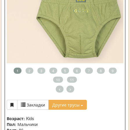
1
2
3
4
5
6
7
8
9
10
11
<
>
Закладки
Другие трусы
Возраст:
Kids
Пол:
Мальчики