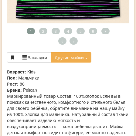
1
2
3
4
5
6
7
<
>
Закладки
Другие майки
Возраст:
Kids
Пол:
Мальчики
Рост:
86
Бренд:
Pelican
Маркированный товар Состав: 100%хлопок Если вы в
поисках качественного, комфортного и стильного белья
для своего ребёнка, обратите внимание на нашу майку
из 100% хлопка для мальчика. Натуральный состав ткани
обеспечивает изделию мягкость и
воздухопроницаемость — кожа ребёнка дышит. Майка
детская комфортно сидит по фигуре, её можно надевать