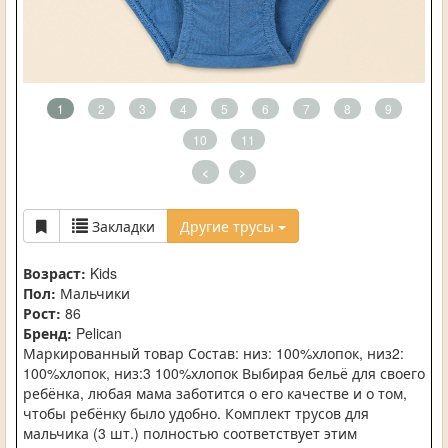
1
2
3
4
5
6
7
8
9
10
11
<
>
Закладки
Другие трусы
Возраст:
Kids
Пол:
Мальчики
Рост:
86
Бренд:
Pelican
Маркированный товар Состав: низ: 100%хлопок, низ2:
100%хлопок, низ:3 100%хлопок Выбирая бельё для своего
ребёнка, любая мама заботится о его качестве и о том,
чтобы ребёнку было удобно. Комплект трусов для
мальчика (3 шт.) полностью соответствует этим