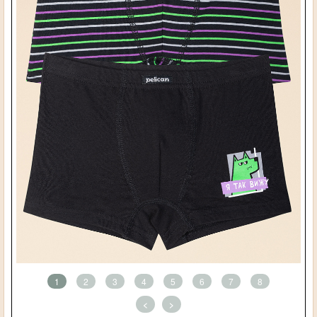
1
2
3
4
5
6
7
8
<
>