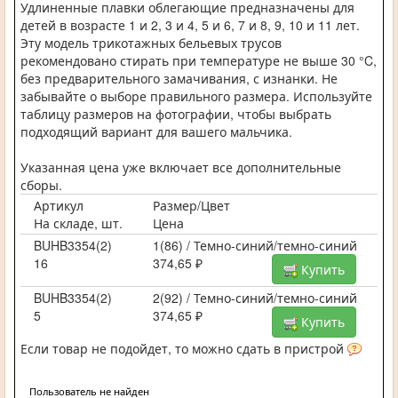
Удлиненные плавки облегающие предназначены для
детей в возрасте 1 и 2, 3 и 4, 5 и 6, 7 и 8, 9, 10 и 11 лет.
Эту модель трикотажных бельевых трусов
рекомендовано стирать при температуре не выше 30 °C,
без предварительного замачивания, с изнанки. Не
забывайте о выборе правильного размера. Используйте
таблицу размеров на фотографии, чтобы выбрать
подходящий вариант для вашего мальчика.
Указанная цена уже включает все дополнительные
сборы.
Артикул
Размер/Цвет
На складе, шт.
Цена
BUHB3354(2)
1(86) / Темно-синий/темно-синий
16
374,65 ₽
Купить
BUHB3354(2)
2(92) / Темно-синий/темно-синий
5
374,65 ₽
Купить
Если товар не подойдет, то можно сдать в пристрой
Пользователь не найден