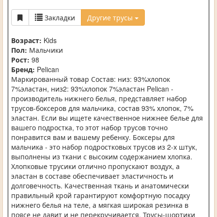
Закладки
Другие трусы
Возраст:
Kids
Пол:
Мальчики
Рост:
98
Бренд:
Pelican
Маркированный товар Состав: низ: 93%хлопок
7%эластан, низ2: 93%хлопок 7%эластан Pelican -
производитель нижнего белья, представляет набор
трусов-боксеров для мальчика, состав 93% хлопок, 7%
эластан. Если вы ищете качественное нижнее белье для
вашего подростка, то этот набор трусов точно
понравится вам и вашему ребенку. Боксеры для
мальчика - это набор подростковых трусов из 2-х штук,
выполнены из ткани с высоким содержанием хлопка.
Хлопковые трусики отлично пропускают воздух, а
эластан в составе обеспечивает эластичность и
долговечность. Качественная ткань и анатомически
правильный крой гарантируют комфортную посадку
нижнего белья на теле, а мягкая широкая резинка в
поясе не давит и не перекручивается. Трусы-шортики