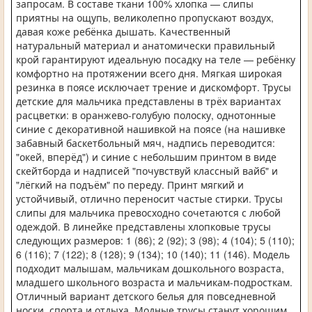
запросам. В составе ткани 100% хлопка — слипы
приятны на ощупь, великолепно пропускают воздух,
давая коже ребёнка дышать. Качественный
натуральный материал и анатомически правильный
крой гарантируют идеальную посадку на теле — ребёнку
комфортно на протяжении всего дня. Мягкая широкая
резинка в поясе исключает трение и дискомфорт. Трусы
детские для мальчика представлены в трёх вариантах
расцветки: в оранжево-голубую полоску, однотонные
синие с декоративной нашивкой на поясе (на нашивке
забавный баскетбольный мяч, надпись переводится:
"окей, вперёд") и синие с небольшим принтом в виде
скейтборда и надписей "почувствуй классный вайб" и
"лёгкий на подъём" по переду. Принт мягкий и
устойчивый, отлично переносит частые стирки. Трусы
слипы для мальчика превосходно сочетаются с любой
одеждой. В линейке представлены хлопковые трусы
следующих размеров: 1 (86); 2 (92); 3 (98); 4 (104); 5 (110);
6 (116); 7 (122); 8 (128); 9 (134); 10 (140); 11 (146). Модель
подходит малышам, мальчикам дошкольного возраста,
младшего школьного возраста и мальчикам-подросткам.
Отличный вариант детского белья для повседневной
носки, спорта и отдыха. Модные трусы станут хорошим