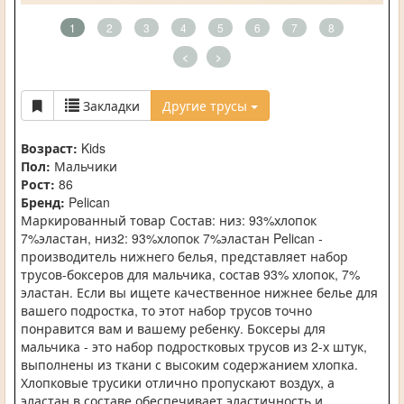
1
2
3
4
5
6
7
8
<
>
Закладки
Другие трусы
Возраст:
Kids
Пол:
Мальчики
Рост:
86
Бренд:
Pelican
Маркированный товар Состав: низ: 93%хлопок
7%эластан, низ2: 93%хлопок 7%эластан Pelican -
производитель нижнего белья, представляет набор
трусов-боксеров для мальчика, состав 93% хлопок, 7%
эластан. Если вы ищете качественное нижнее белье для
вашего подростка, то этот набор трусов точно
понравится вам и вашему ребенку. Боксеры для
мальчика - это набор подростковых трусов из 2-х штук,
выполнены из ткани с высоким содержанием хлопка.
Хлопковые трусики отлично пропускают воздух, а
эластан в составе обеспечивает эластичность и