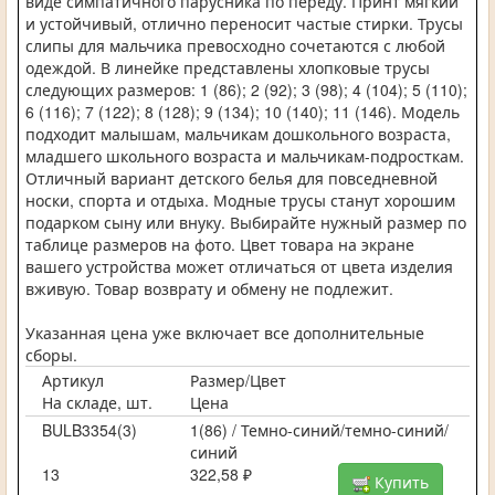
виде симпатичного парусника по переду. Принт мягкий
и устойчивый, отлично переносит частые стирки. Трусы
слипы для мальчика превосходно сочетаются с любой
одеждой. В линейке представлены хлопковые трусы
следующих размеров: 1 (86); 2 (92); 3 (98); 4 (104); 5 (110);
6 (116); 7 (122); 8 (128); 9 (134); 10 (140); 11 (146). Модель
подходит малышам, мальчикам дошкольного возраста,
младшего школьного возраста и мальчикам-подросткам.
Отличный вариант детского белья для повседневной
носки, спорта и отдыха. Модные трусы станут хорошим
подарком сыну или внуку. Выбирайте нужный размер по
таблице размеров на фото. Цвет товара на экране
вашего устройства может отличаться от цвета изделия
вживую. Товар возврату и обмену не подлежит.
Указанная цена уже включает все дополнительные
сборы.
Артикул
Размер/Цвет
На складе, шт.
Цена
BULB3354(3)
1(86) / Темно-синий/темно-синий/
синий
13
322,58 ₽
Купить