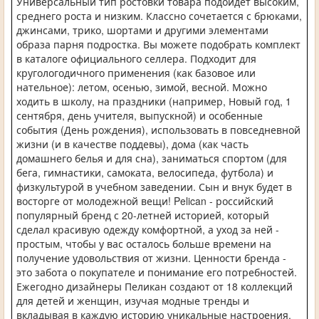
Универсальный тип ростовки товара подойдет высоким,
среднего роста и низким. Классно сочетается с брюками,
джинсами, трико, шортами и другими элементами
образа парня подростка. Вы можете подобрать комплект
в каталоге официального селлера. Подходит для
кругологодичного применения (как базовое или
нательное): летом, осенью, зимой, весной. Можно
ходить в школу, на праздники (например, Новый год, 1
сентября, день учителя, выпускной) и особенные
события (День рождения), использовать в повседневной
жизни (и в качестве поддевы), дома (как часть
домашнего белья и для сна), заниматься спортом (для
бега, гимнастики, самоката, велосипеда, футбола) и
физкультурой в учебном заведении. Сын и внук будет в
восторге от молодежной вещи! Pelican - российский
популярный бренд с 20-летней историей, который
сделал красивую одежду комфортной, а уход за ней -
простым, чтобы у вас осталось больше времени на
получение удовольствия от жизни. Ценности бренда -
это забота о покупателе и понимание его потребностей.
Ежегодно дизайнеры Пеликан создают от 18 коллекций
для детей и женщин, изучая модные тренды и
вкладывая в каждую историю уникальные настроения.