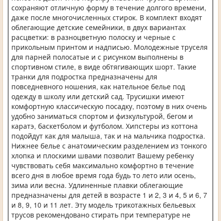
сохраняют отличную форму в течение долгого времени,
даже после многочисленных стирок. В комплект входят
облегающие детские семейники, в двух вариантах
расцветки: в разноцветную полоску и черные с
прикольным принтом и надписью. Молодежные труселя
для парней полосатые и с рисунком выполнены в
спортивном стиле, в виде обтягивающих шорт. Такие
транки для подростка предназначены для
повседневного ношения, как нательное белье под
одежду в школу или детский сад. Трусишки имеют
комфортную классическую посадку, поэтому в них очень
удобно заниматься спортом и физкультурой, бегом и
каратэ, баскетболом и футболом. Хипстеры из коттона
подойдут как для малыша, так и на мальчика подростка.
Нижнее белье с анатомическим разделением из тонкого
хлопка и плоскими швами позволит Вашему ребенку
чувствовать себя максимально комфортно в течение
всего дня в любое время года будь то лето или осень,
зима или весна. Удлиненные плавки облегающие
предназначены для детей в возрасте 1 и 2, 3 и 4, 5 и 6, 7
и 8, 9, 10 и 11 лет. Эту модель трикотажных бельевых
трусов рекомендовано стирать при температуре не