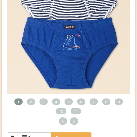
1
2
3
4
5
6
7
8
9
10
11
<
>