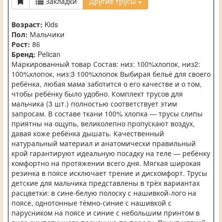
Закладки
Другие трусы
Возраст:
Kids
Пол:
Мальчики
Рост:
86
Бренд:
Pelican
Маркированный товар Состав: низ: 100%хлопок, низ2:
100%хлопок, низ:3 100%хлопок Выбирая бельё для своего
ребёнка, любая мама заботится о его качестве и о том,
чтобы ребёнку было удобно. Комплект трусов для
мальчика (3 шт.) полностью соответствует этим
запросам. В составе ткани 100% хлопка — трусы слипы
приятны на ощупь, великолепно пропускают воздух,
давая коже ребёнка дышать. Качественный
натуральный материал и анатомически правильный
крой гарантируют идеальную посадку на теле — ребёнку
комфортно на протяжении всего дня. Мягкая широкая
резинка в поясе исключает трение и дискомфорт. Трусы
детские для мальчика представлены в трёх вариантах
расцветки: в сине-белую полоску с нашивкой-лого на
поясе, однотонные тёмно-синие с нашивкой с
парусником на поясе и синие с небольшим принтом в