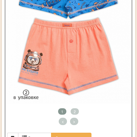
1
2
<
>