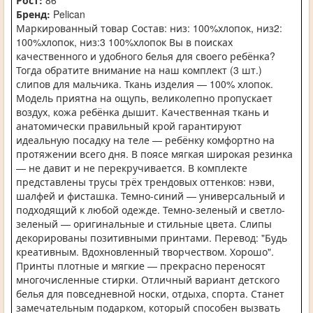
Рост:
86
Бренд:
Pelican
Маркированный товар Состав: низ: 100%хлопок, низ2:
100%хлопок, низ:3 100%хлопок Вы в поисках
качественного и удобного белья для своего ребёнка?
Тогда обратите внимание на наш комплект (3 шт.)
слипов для мальчика. Ткань изделия — 100% хлопок.
Модель приятна на ощупь, великолепно пропускает
воздух, кожа ребёнка дышит. Качественная ткань и
анатомически правильный крой гарантируют
идеальную посадку на теле — ребёнку комфортно на
протяжении всего дня. В поясе мягкая широкая резинка
— не давит и не перекручивается. В комплекте
представлены трусы трёх трендовых оттенков: нэви,
шалфей и фисташка. Темно-синий — универсальный и
подходящий к любой одежде. Темно-зеленый и светло-
зеленый — оригинальные и стильные цвета. Слипы
декорированы позитивными принтами. Перевод: "Будь
креативным. Вдохновленный творчеством. Хорошо".
Принты плотные и мягкие — прекрасно переносят
многочисленные стирки. Отличный вариант детского
белья для повседневной носки, отдыха, спорта. Станет
замечательным подарком, который способен вызвать