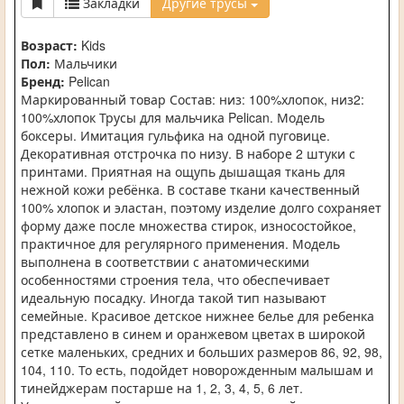
Закладки
Другие трусы
Возраст:
Kids
Пол:
Мальчики
Бренд:
Pelican
Маркированный товар Состав: низ: 100%хлопок, низ2:
100%хлопок Трусы для мальчика Pelican. Модель
боксеры. Имитация гульфика на одной пуговице.
Декоративная отстрочка по низу. В наборе 2 штуки с
принтами. Приятная на ощупь дышащая ткань для
нежной кожи ребёнка. В составе ткани качественный
100% хлопок и эластан, поэтому изделие долго сохраняет
форму даже после множества стирок, износостойкое,
практичное для регулярного применения. Модель
выполнена в соответствии с анатомическими
особенностями строения тела, что обеспечивает
идеальную посадку. Иногда такой тип называют
семейные. Красивое детское нижнее белье для ребенка
представлено в синем и оранжевом цветах в широкой
сетке маленьких, средних и больших размеров 86, 92, 98,
104, 110. То есть, подойдет новорожденным малышам и
тинейджерам постарше на 1, 2, 3, 4, 5, 6 лет.