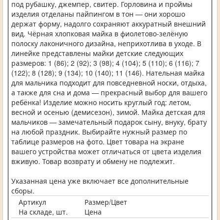
под рубашку, джемпер, свитер. Горловина и проймы
изделия отделаны пайпингом в тон — они хорошо
держат форму, надолго сохраняют аккуратный внешний
вид. Чёрная хлопковая майка в фиолетово-зелёную
полоску лаконичного дизайна, неприхотлива в уходе. В
линейке представлены майки детские следующих
размеров: 1 (86); 2 (92); 3 (98); 4 (104); 5 (110); 6 (116); 7
(122); 8 (128); 9 (134); 10 (140); 11 (146). Нательная майка
для мальчика подходит для повседневной носки, отдыха,
а также для сна и дома — прекрасный выбор для вашего
ребёнка! Изделие можно носить круглый год: летом,
весной и осенью (демисезон), зимой. Майка детская для
мальчиков — замечательный подарок сыну, внуку, брату
на любой праздник. Выбирайте нужный размер по
таблице размеров на фото. Цвет товара на экране
вашего устройства может отличаться от цвета изделия
вживую. Товар возврату и обмену не подлежит.
Указанная цена уже включает все дополнительные
сборы.
Артикул
Размер/Цвет
На складе, шт.
Цена