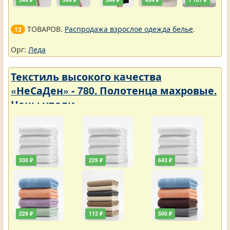
ТОВАРОВ.
Распродажа взрослое одежда белье
.
13
Орг:
Леда
Текстиль высокого качества
«НеСаДен» - 780. Полотенца махровые.
Цены упали
330 ₽
229 ₽
643 ₽
229 ₽
112 ₽
500 ₽