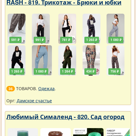
RASH - 819. Трикотаж - Брюки и юбки
591 ₽
991 ₽
781 ₽
1 265 ₽
1 080 ₽
1 265 ₽
1 080 ₽
1 264 ₽
434 ₽
756 ₽
ТОВАРОВ.
Одежда
.
36
Орг:
Дамское счастье
Любимый Сималенд - 820. Сад огород