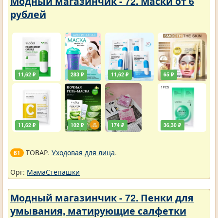
Модный магазинчик - 72. Маски от 6
рублей
11,62 ₽
283 ₽
11,62 ₽
65 ₽
11,62 ₽
102 ₽
174 ₽
36,30 ₽
ТОВАР.
Уходовая для лица
.
61
Орг:
МамаСтепашки
Модный магазинчик - 72. Пенки для
умывания, матирующие салфетки