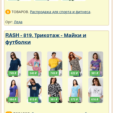
ТОВАРОВ.
Распродажа для спорта и фитнеса
.
9
Орг:
Леда
RASH - 819. Трикотаж - Майки и
футболки
749 ₽
540 ₽
749 ₽
622 ₽
381 ₽
584 ₽
813 ₽
381 ₽
572 ₽
616 ₽