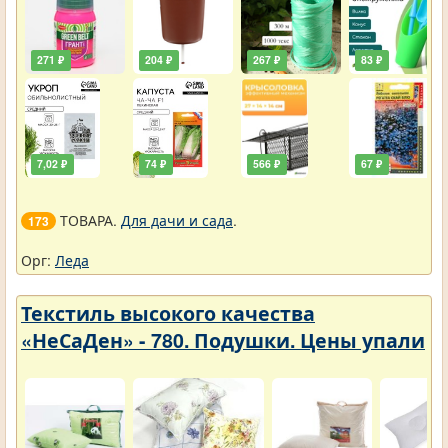
271 ₽
204 ₽
267 ₽
83 ₽
7,02 ₽
74 ₽
566 ₽
67 ₽
ТОВАРА.
Для дачи и сада
.
173
Орг:
Леда
Текстиль высокого качества
«НеСаДен» - 780. Подушки. Цены упали