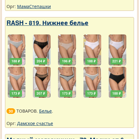
Орг:
МамаСтепашки
RASH - 819. Нижнее белье
188 ₽
204 ₽
196 ₽
188 ₽
221 ₽
173 ₽
207 ₽
173 ₽
173 ₽
188 ₽
ТОВАРОВ.
Белье
.
30
Орг:
Дамское счастье