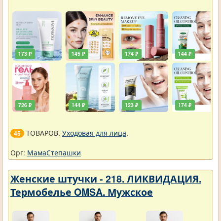
173 ₽
145 ₽
174 ₽
144 ₽
726 ₽
144 ₽
123 ₽
174 ₽
ТОВАРОВ.
Уходовая для лица
.
45
Орг:
МамаСтепашки
Женские штучки - 218. ЛИКВИДАЦИЯ.
Термобелье OMSA. Мужское