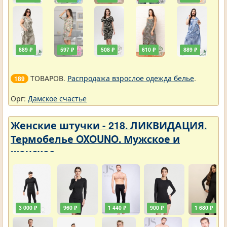
889 ₽
597 ₽
508 ₽
610 ₽
889 ₽
ТОВАРОВ.
Распродажа взрослое одежда белье
.
189
Орг:
Дамское счастье
Женские штучки - 218. ЛИКВИДАЦИЯ.
Термобелье OXOUNO. Мужское и
женское
3 000 ₽
960 ₽
1 440 ₽
900 ₽
1 680 ₽