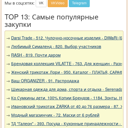
Мы в соцсетях:
VK
VKVideo
Telegram
TOP 13: Самые популярные
закупки
→
Darsi Trade - 512. Чулочно-носочные изделия - DiWaRi (Бел
→
Любимый Сималенд - 820. Выбор участников
→
RASH - 819. Почти даром
→
Брендовая коллекция VILATTE - 763. Для женщин - Разное
→
Женский трикотаж Лори - 950. Каталог - ПЛАТЬЯ, САРАФА
→
Ваш ORGANIZER - 91. Распродажа
→
Шикарная одежда для дома, спорта и отдыха - Serenada - 
→
Ко Сумкины дети. 100% Копии Брендов - 1184. Зонты. Нов
→
Ивановский трикотаж ZARKA от 40 до 76 размера - 87. Же
→
Модный магазинчик - 72. Маски от 6 рублей
→
ТД "Галеон" - 393. Посуда - Кухонные принадлежности - Ак