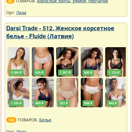
ТОВАРОВ.
Взрослые зонты, ремни, перчатки
.
25
Орг:
Леда
Darsi Trade - 512. Женское корсетное
белье - Fluide (Латвия)
2 056 ₽
635 ₽
1 397 ₽
840 ₽
1 123 ₽
1 335 ₽
860 ₽
321 ₽
908 ₽
945 ₽
ТОВАРОВ.
Белье
.
108
Орг:
Леда