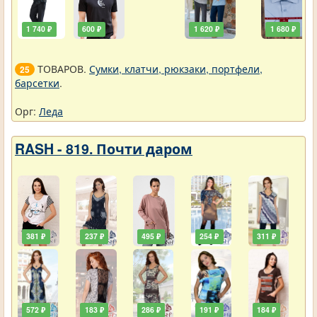
1 740 ₽
600 ₽
1 620 ₽
1 680 ₽
ТОВАРОВ.
Сумки, клатчи, рюкзаки, портфели,
25
барсетки
.
Орг:
Леда
RASH - 819. Почти даром
381 ₽
237 ₽
495 ₽
254 ₽
311 ₽
572 ₽
183 ₽
286 ₽
191 ₽
184 ₽