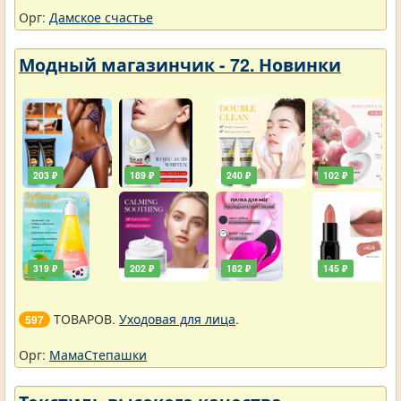
Орг:
Дамское счастье
Модный магазинчик - 72. Новинки
203 ₽
189 ₽
240 ₽
102 ₽
319 ₽
202 ₽
182 ₽
145 ₽
ТОВАРОВ.
Уходовая для лица
.
597
Орг:
МамаСтепашки