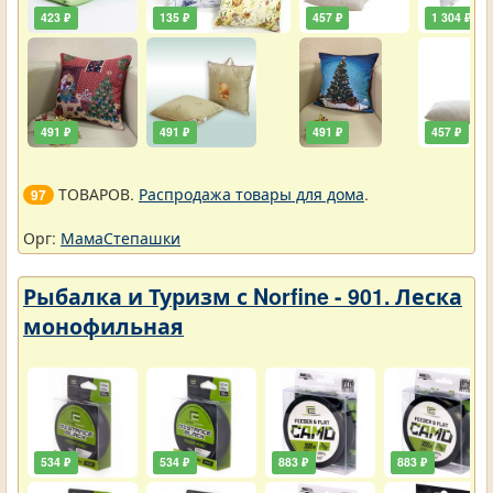
423 ₽
135 ₽
457 ₽
1 304 ₽
491 ₽
491 ₽
491 ₽
457 ₽
ТОВАРОВ.
Распродажа товары для дома
.
97
Орг:
МамаСтепашки
Рыбалка и Туризм с Norfine - 901. Леска
монофильная
534 ₽
534 ₽
883 ₽
883 ₽