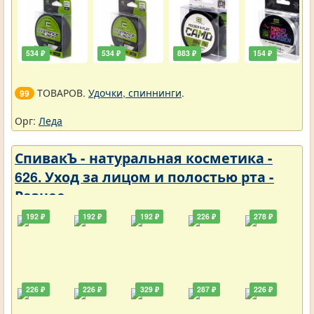
534 ₽
534 ₽
883 ₽
154 ₽
ТОВАРОВ.
Удочки, спиннинги
.
99
Орг:
Леда
СпивакЪ - натуральная косметика -
626. Уход за лицом и полостью рта -
Разное
192 ₽
192 ₽
192 ₽
226 ₽
278 ₽
226 ₽
226 ₽
329 ₽
287 ₽
226 ₽