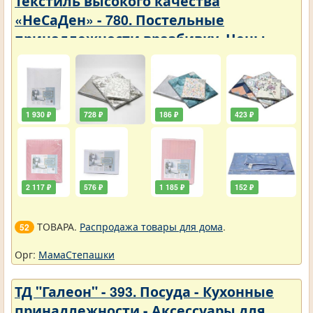
Текстиль высокого качества
«НеСаДен» - 780. Постельные
принадлежности вразбивку. Цены
упали
1 930 ₽
728 ₽
186 ₽
423 ₽
2 117 ₽
576 ₽
1 185 ₽
152 ₽
ТОВАРА.
Распродажа товары для дома
.
52
Орг:
МамаСтепашки
ТД "Галеон" - 393. Посуда - Кухонные
принадлежности - Аксессуары для