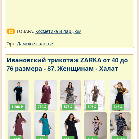
ТОВАРА.
Косметика и парфюм
.
83
Орг:
Дамское счастье
Ивановский трикотаж ZARKA от 40 до
76 размера - 87. Женщинам - Халат
1 206 ₽
769 ₽
575 ₽
806 ₽
313 ₽
544 ₽
544 ₽
544 ₽
494 ₽
1 181 ₽