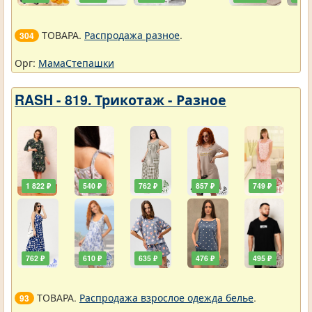
ТОВАРА.
Распродажа разное
.
304
Орг:
МамаСтепашки
RASH - 819. Трикотаж - Разное
1 822 ₽
540 ₽
762 ₽
857 ₽
749 ₽
762 ₽
610 ₽
635 ₽
476 ₽
495 ₽
ТОВАРА.
Распродажа взрослое одежда белье
.
93