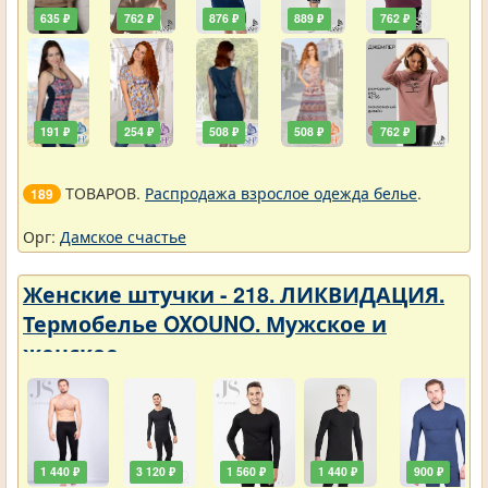
635 ₽
762 ₽
876 ₽
889 ₽
762 ₽
191 ₽
254 ₽
508 ₽
508 ₽
762 ₽
ТОВАРОВ.
Распродажа взрослое одежда белье
.
189
Орг:
Дамское счастье
Женские штучки - 218. ЛИКВИДАЦИЯ.
Термобелье OXOUNO. Мужское и
женское
1 440 ₽
3 120 ₽
1 560 ₽
1 440 ₽
900 ₽