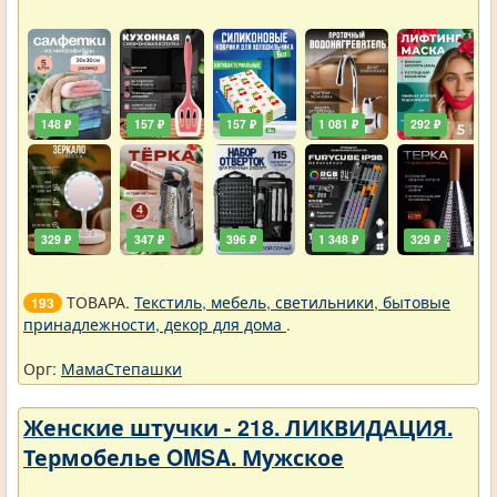
148 ₽
157 ₽
157 ₽
1 081 ₽
292 ₽
329 ₽
347 ₽
396 ₽
1 348 ₽
329 ₽
ТОВАРА.
Текстиль, мебель, светильники, бытовые
193
принадлежности, декор для дома
.
Орг:
МамаСтепашки
Женские штучки - 218. ЛИКВИДАЦИЯ.
Термобелье OMSA. Мужское