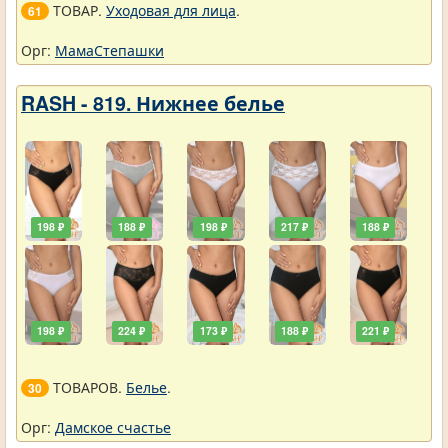
ТОВАР.
Уходовая для лица
.
61
Орг:
МамаСтепашки
RASH - 819. Нижнее белье
198 ₽
188 ₽
198 ₽
217 ₽
188 ₽
198 ₽
224 ₽
173 ₽
188 ₽
221 ₽
ТОВАРОВ.
Белье
.
30
Орг:
Дамское счастье