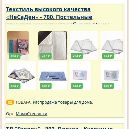
Текстиль высокого качества
«НеСаДен» - 780. Постельные
принадлежности вразбивку. Цены
упали
423 ₽
237 ₽
254 ₽
474 ₽
423 ₽
152 ₽
643 ₽
576 ₽
ТОВАРА.
Распродажа товары для дома
.
52
Орг:
МамаСтепашки
ТД "Галеон" - 393. Посуда - Кухонные