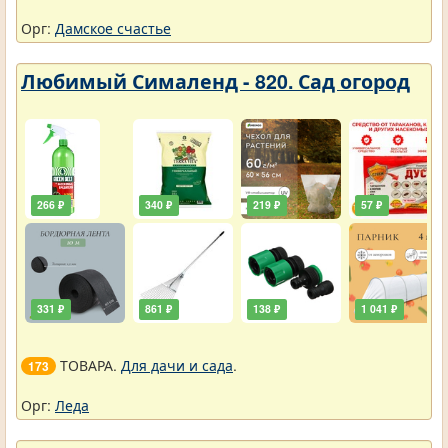
Орг:
Дамское счастье
Любимый Сималенд - 820. Сад огород
266 ₽
340 ₽
219 ₽
57 ₽
331 ₽
861 ₽
138 ₽
1 041 ₽
ТОВАРА.
Для дачи и сада
.
173
Орг:
Леда