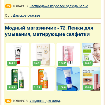
ТОВАРОВ.
Распродажа взрослое одежда белье
.
65
Орг:
Дамское счастье
Модный магазинчик - 72. Пенки для
умывания, матирующие салфетки
144 ₽
65 ₽
174 ₽
174 ₽
218 ₽
218 ₽
109 ₽
174 ₽
ТОВАРОВ.
Уходовая для лица
.
45