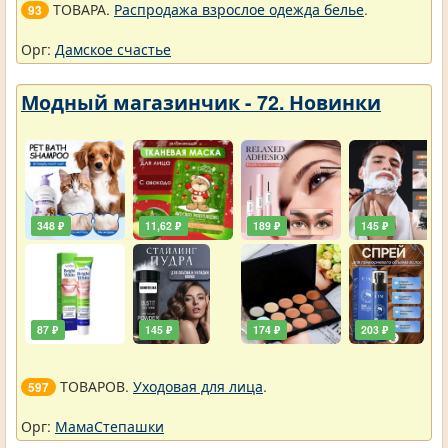
ТОВАРА.
Распродажа взрослое одежда белье
.
93
Орг:
Дамское счастье
Модный магазинчик - 72. Новинки
348 ₽
11,62 ₽
189 ₽
145 ₽
87 ₽
145 ₽
174 ₽
203 ₽
ТОВАРОВ.
Уходовая для лица
.
597
Орг:
МамаСтепашки