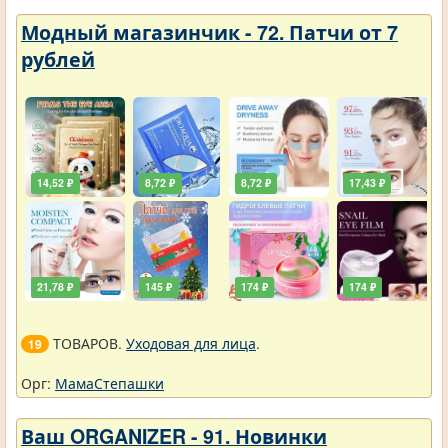
Модный магазинчик - 72. Патчи от 7
рублей
14,52 ₽
8,72 ₽
8,72 ₽
17,43 ₽
21,78 ₽
145 ₽
174 ₽
174 ₽
ТОВАРОВ.
Уходовая для лица
.
19
Орг:
МамаСтепашки
Ваш ORGANIZER - 91. Новинки