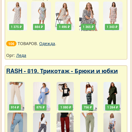
1 375 ₽
884 ₽
1 496 ₽
1 365 ₽
1 343 ₽
ТОВАРОВ.
Одежда
.
106
Орг:
Леда
RASH - 819. Трикотаж - Брюки и юбки
914 ₽
876 ₽
1 080 ₽
756 ₽
1 264 ₽