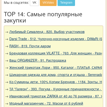
Мы в соцсетях:
VK
VKVideo
Telegram
TOP 14: Самые популярные
закупки
→
Любимый Сималенд - 820. Выбор участников
→
Darsi Trade - 512. Чулочно-носочные изделия - DiWaRi (Бел
→
RASH - 819. Почти даром
→
Брендовая коллекция VILATTE - 763. Для женщин - Разное
→
Ваш ORGANIZER - 91. Распродажа
→
Женский трикотаж Лори - 950. Каталог - ПЛАТЬЯ, САРАФА
→
Шикарная одежда для дома, спорта и отдыха - Serenada - 
→
Ко Сумкины дети. 100% Копии Брендов - 1184. Зонты. Нов
→
ТД "Галеон" - 393. Посуда - Кухонные принадлежности - Ак
→
Ивановский трикотаж ZARKA от 40 до 76 размера - 87. Же
→
Модный магазинчик - 72. Маски от 6 рублей