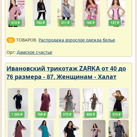
314 ₽
762 ₽
311 ₽
168 ₽
127 ₽
ТОВАРОВ.
Распродажа взрослое одежда белье
.
35
Орг:
Дамское счастье
Ивановский трикотаж ZARKA от 40 до
76 размера - 87. Женщинам - Халат
1 206 ₽
769 ₽
575 ₽
806 ₽
313 ₽