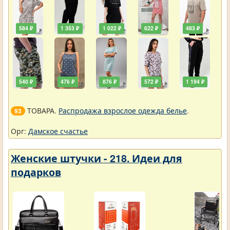
584 ₽
1 353 ₽
1 022 ₽
622 ₽
483 ₽
540 ₽
476 ₽
876 ₽
572 ₽
1 194 ₽
ТОВАРА.
Распродажа взрослое одежда белье
.
93
Орг:
Дамское счастье
Женские штучки - 218. Идеи для
подарков