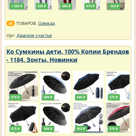
1 080 ₽
635 ₽
660 ₽
673 ₽
464 ₽
ТОВАРОВ.
Одежда
.
36
Орг:
Дамское счастье
Ко Сумкины дети. 100% Копии Брендов
- 1184. Зонты. Новинки
978 ₽
699 ₽
660 ₽
572 ₽
572 ₽
699 ₽
953 ₽
978 ₽