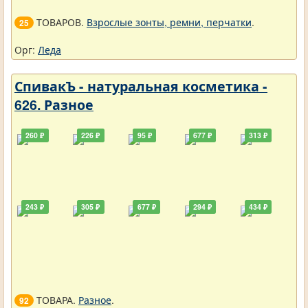
ТОВАРОВ.
Взрослые зонты, ремни, перчатки
.
25
Орг:
Леда
СпивакЪ - натуральная косметика -
626. Разное
260 ₽
226 ₽
95 ₽
677 ₽
313 ₽
243 ₽
305 ₽
677 ₽
294 ₽
434 ₽
ТОВАРА.
Разное
.
92