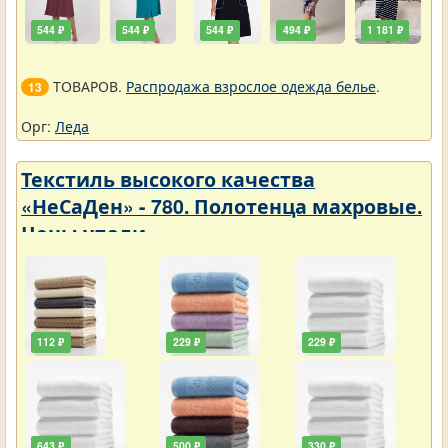
544 ₽
544 ₽
544 ₽
494 ₽
1 181 ₽
ТОВАРОВ.
Распродажа взрослое одежда белье
.
13
Орг:
Леда
Текстиль высокого качества
«НеСаДен» - 780. Полотенца махровые.
Цены упали
112 ₽
229 ₽
229 ₽
643 ₽
500 ₽
330 ₽