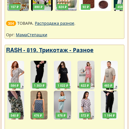
157 ₽
890 ₽
624 ₽
92 ₽
458 ₽
ТОВАРА.
Распродажа разное
.
304
Орг:
МамаСтепашки
RASH - 819. Трикотаж - Разное
584 ₽
1 353 ₽
1 022 ₽
622 ₽
483 ₽
540 ₽
476 ₽
876 ₽
572 ₽
1 194 ₽