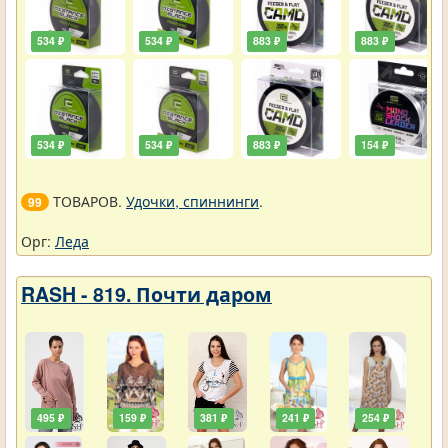
534 ₽
534 ₽
883 ₽
883 ₽
534 ₽
534 ₽
883 ₽
154 ₽
ТОВАРОВ.
Удочки, спиннинги
.
99
Орг:
Леда
RASH - 819. Почти даром
495 ₽
159 ₽
381 ₽
241 ₽
254 ₽