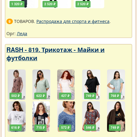
1 320 ₽
2 520 ₽
2 520 ₽
ТОВАРОВ.
Распродажа для спорта и фитнеса
.
9
Орг:
Леда
RASH - 819. Трикотаж - Майки и
футболки
502 ₽
622 ₽
427 ₽
749 ₽
768 ₽
616 ₽
715 ₽
572 ₽
546 ₽
749 ₽