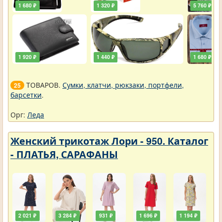
1 680 ₽
1 320 ₽
5 760 ₽
1 920 ₽
1 440 ₽
1 680 ₽
ТОВАРОВ.
Сумки, клатчи, рюкзаки, портфели,
25
барсетки
.
Орг:
Леда
Женский трикотаж Лори - 950. Каталог
- ПЛАТЬЯ, САРАФАНЫ
2 021 ₽
3 284 ₽
931 ₽
1 696 ₽
1 194 ₽