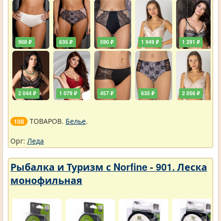
908 ₽
635 ₽
590 ₽
1 949 ₽
1 291 ₽
2 044 ₽
1 079 ₽
457 ₽
635 ₽
2 056 ₽
ТОВАРОВ.
Белье
.
108
Орг:
Леда
Рыбалка и Туризм с Norfine - 901. Леска
монофильная