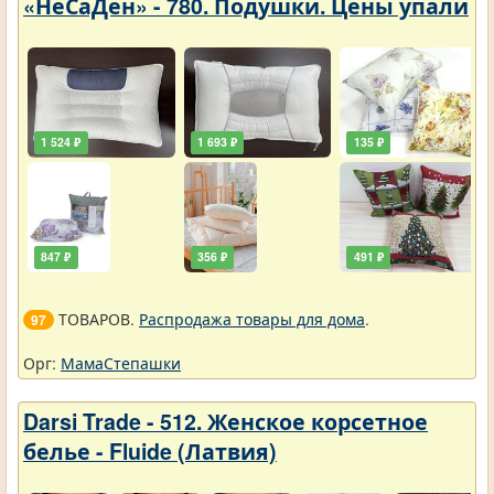
«НеСаДен» - 780. Подушки. Цены упали
1 524 ₽
1 693 ₽
135 ₽
847 ₽
356 ₽
491 ₽
ТОВАРОВ.
Распродажа товары для дома
.
97
Орг:
МамаСтепашки
Darsi Trade - 512. Женское корсетное
белье - Fluide (Латвия)