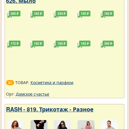
626. Мыло
200 ₽
182 ₽
234 ₽
192 ₽
192 ₽
172 ₽
192 ₽
182 ₽
192 ₽
305 ₽
ТОВАР.
Косметика и парфюм
.
31
Орг:
Дамское счастье
RASH - 819. Трикотаж - Разное