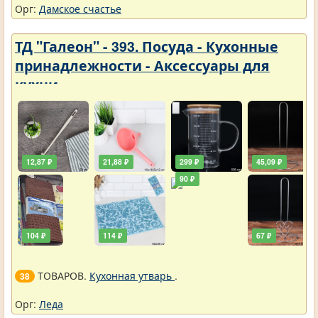
Орг:
Дамское счастье
ТД "Галеон" - 393. Посуда - Кухонные
принадлежности - Аксессуары для
кухни
12,87 ₽
21,88 ₽
299 ₽
45,09 ₽
90 ₽
104 ₽
114 ₽
67 ₽
ТОВАРОВ.
Кухонная утварь
.
38
Орг:
Леда