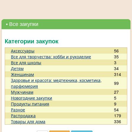
• Все закупки
Категории закупок
Аксессуары
56
Все для творчества: хобби и рукоделие
35
Все для школы
3
Детям
34
Женщинам
314
Здоровье и красота: медтехника, косметика,
99
парфюмерия
Мужчинам
27
Новогодние закупки
5
Продукты питания
9
Разное
54
Распродажа
179
Товары для дома
336