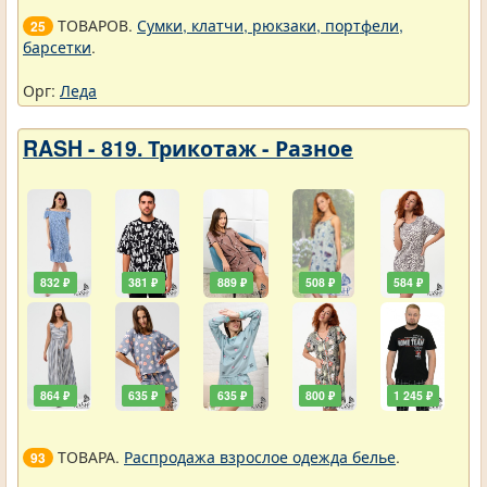
ТОВАРОВ.
Сумки, клатчи, рюкзаки, портфели,
25
барсетки
.
Орг:
Леда
RASH - 819. Трикотаж - Разное
832 ₽
381 ₽
889 ₽
508 ₽
584 ₽
864 ₽
635 ₽
635 ₽
800 ₽
1 245 ₽
ТОВАРА.
Распродажа взрослое одежда белье
.
93