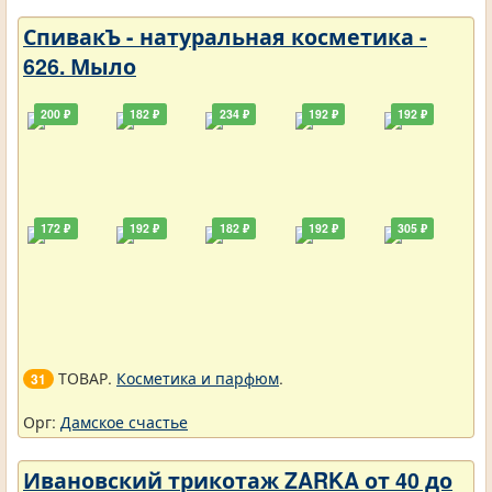
СпивакЪ - натуральная косметика -
626. Мыло
200 ₽
182 ₽
234 ₽
192 ₽
192 ₽
172 ₽
192 ₽
182 ₽
192 ₽
305 ₽
ТОВАР.
Косметика и парфюм
.
31
Орг:
Дамское счастье
Ивановский трикотаж ZARKA от 40 до