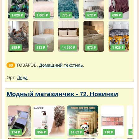
1 029 ₽
1 861 ₽
775 ₽
572 ₽
699 ₽
895 ₽
933 ₽
14 580 ₽
572 ₽
1 029 ₽
ТОВАРОВ.
Домашний текстиль
.
80
Орг:
Леда
Модный магазинчик - 72. Новинки
174 ₽
356 ₽
14,52 ₽
218 ₽
36,30