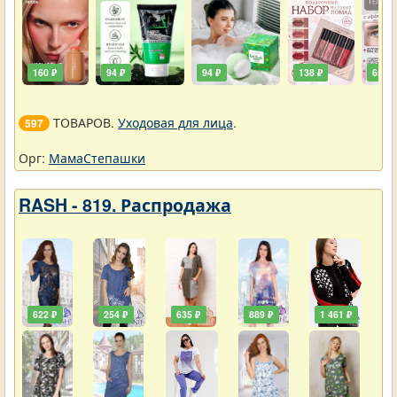
160 ₽
94 ₽
94 ₽
138 ₽
65 ₽
ТОВАРОВ.
Уходовая для лица
.
597
Орг:
МамаСтепашки
RASH - 819. Распродажа
622 ₽
254 ₽
635 ₽
889 ₽
1 461 ₽