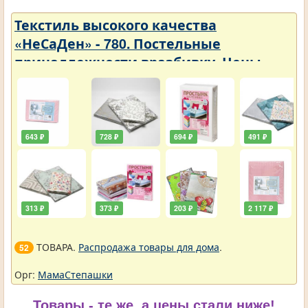
Текстиль высокого качества
«НеСаДен» - 780. Постельные
принадлежности вразбивку. Цены
упали
643 ₽
728 ₽
694 ₽
491 ₽
313 ₽
373 ₽
203 ₽
2 117 ₽
ТОВАРА.
Распродажа товары для дома
.
52
Орг:
МамаСтепашки
Товары - те же, а цены стали ниже!