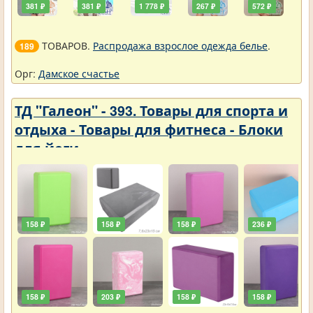
381 ₽
381 ₽
1 778 ₽
267 ₽
572 ₽
ТОВАРОВ.
Распродажа взрослое одежда белье
.
189
Орг:
Дамское счастье
ТД "Галеон" - 393. Товары для спорта и
отдыха - Товары для фитнеса - Блоки
для йоги
158 ₽
158 ₽
158 ₽
236 ₽
158 ₽
203 ₽
158 ₽
158 ₽