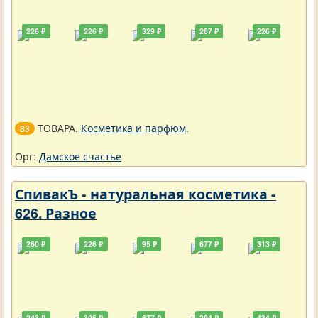
226 ₽
226 ₽
329 ₽
287 ₽
226 ₽
ТОВАРА.
Косметика и парфюм
.
83
Орг:
Дамское счастье
СпивакЪ - натуральная косметика -
626. Разное
260 ₽
226 ₽
95 ₽
677 ₽
313 ₽
243 ₽
305 ₽
677 ₽
294 ₽
434 ₽