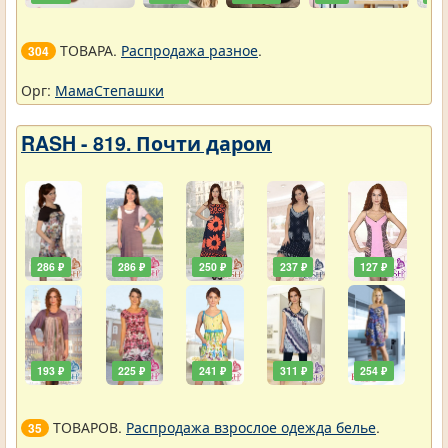
ТОВАРА.
Распродажа разное
.
304
Орг:
МамаСтепашки
RASH - 819. Почти даром
286 ₽
286 ₽
250 ₽
237 ₽
127 ₽
193 ₽
225 ₽
241 ₽
311 ₽
254 ₽
ТОВАРОВ.
Распродажа взрослое одежда белье
.
35