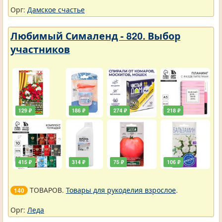
Орг:
Дамское счастье
Любимый Сималенд - 820. Выбор
участников
129 ₽
186 ₽
274 ₽
218 ₽
415 ₽
314 ₽
75 ₽
106 ₽
ТОВАРОВ.
Товары для рукоделия взрослое
.
140
Орг:
Леда