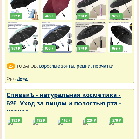
572 ₽
445 ₽
978 ₽
978 ₽
953 ₽
953 ₽
978 ₽
699 ₽
ТОВАРОВ.
Взрослые зонты, ремни, перчатки
.
25
Орг:
Леда
СпивакЪ - натуральная косметика -
626. Уход за лицом и полостью рта -
Разное
192 ₽
192 ₽
192 ₽
226 ₽
278 ₽