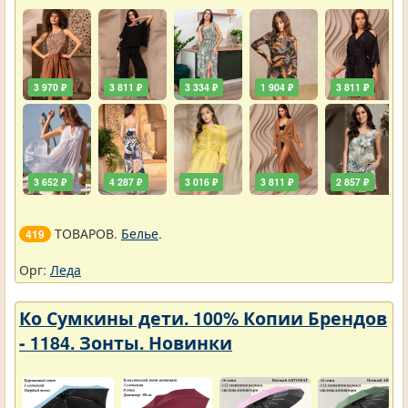
3 970 ₽
3 811 ₽
3 334 ₽
1 904 ₽
3 811 ₽
3 652 ₽
4 287 ₽
3 016 ₽
3 811 ₽
2 857 ₽
ТОВАРОВ.
Белье
.
419
Орг:
Леда
Ко Сумкины дети. 100% Копии Брендов
- 1184. Зонты. Новинки