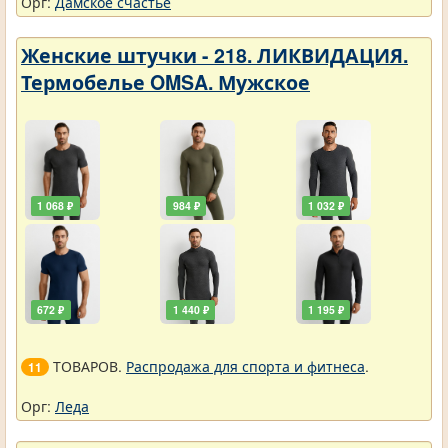
Орг:
Дамское счастье
Женские штучки - 218. ЛИКВИДАЦИЯ.
Термобелье OMSA. Мужское
1 068 ₽
984 ₽
1 032 ₽
672 ₽
1 440 ₽
1 195 ₽
ТОВАРОВ.
Распродажа для спорта и фитнеса
.
11
Орг:
Леда