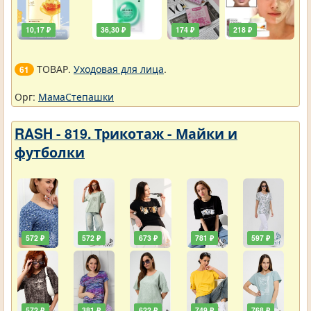
10,17 ₽
36,30 ₽
174 ₽
218 ₽
ТОВАР.
Уходовая для лица
.
61
Орг:
МамаСтепашки
RASH - 819. Трикотаж - Майки и
футболки
572 ₽
572 ₽
673 ₽
781 ₽
597 ₽
572 ₽
381 ₽
622 ₽
749 ₽
768 ₽