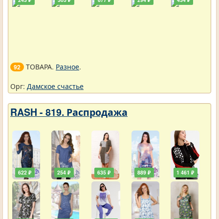
ТОВАРА.
Разное
.
92
Орг:
Дамское счастье
RASH - 819. Распродажа
622 ₽
254 ₽
635 ₽
889 ₽
1 461 ₽