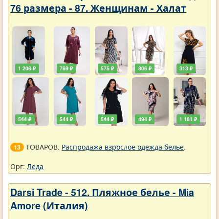
76 размера - 87. Женщинам - Халат
1 206 ₽
769 ₽
575 ₽
806 ₽
313 ₽
544 ₽
544 ₽
544 ₽
494 ₽
1 181 ₽
ТОВАРОВ.
Распродажа взрослое одежда белье
.
13
Орг:
Леда
Darsi Trade - 512. Пляжное белье - Mia
Amore (Италия)