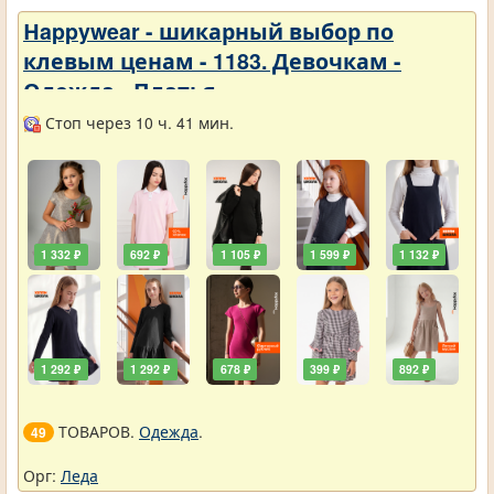
Нappywear - шикарный выбор по
клевым ценам - 1183. Девочкам -
Одежда - Платья
Стоп через 10 ч. 41 мин.
1 332 ₽
692 ₽
1 105 ₽
1 599 ₽
1 132 ₽
1 292 ₽
1 292 ₽
678 ₽
399 ₽
892 ₽
ТОВАРОВ.
Одежда
.
49
Орг:
Леда