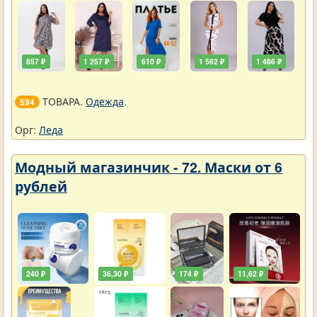
857 ₽
1 257 ₽
610 ₽
1 562 ₽
1 486 ₽
ТОВАРА.
Одежда
.
594
Орг:
Леда
Модный магазинчик - 72. Маски от 6
рублей
240 ₽
36,30 ₽
174 ₽
11,62 ₽