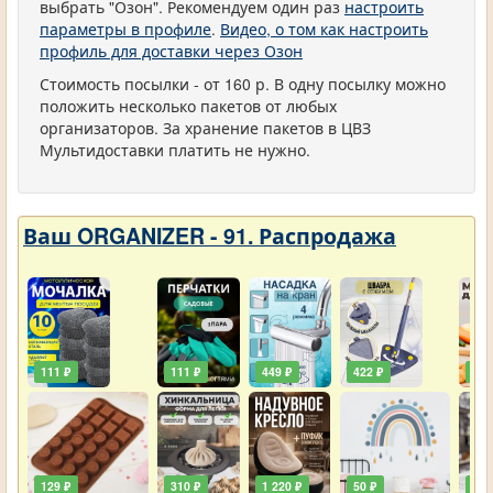
выбрать "Озон". Рекомендуем один раз
настроить
параметры в профиле
.
Видео, о том как настроить
профиль для доставки через Озон
Стоимость посылки - от 160 р. В одну посылку можно
положить несколько пакетов от любых
организаторов. За хранение пакетов в ЦВЗ
Мультидоставки платить не нужно.
Ваш ORGANIZER - 91. Распродажа
111 ₽
111 ₽
449 ₽
422 ₽
240
129 ₽
310 ₽
1 220 ₽
50 ₽
748