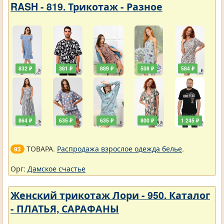
RASH - 819. Трикотаж - Разное
832 ₽
381 ₽
889 ₽
508 ₽
584 ₽
864 ₽
635 ₽
635 ₽
800 ₽
1 245 ₽
ТОВАРА.
Распродажа взрослое одежда белье
.
93
Орг:
Дамское счастье
Женский трикотаж Лори - 950. Каталог
- ПЛАТЬЯ, САРАФАНЫ