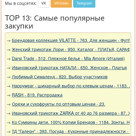
Мы в соцсетях:
VK
VKVideo
Telegram
TOP 13: Самые популярные
закупки
→
Брендовая коллекция VILATTE - 763. Для женщин - Футбол
→
Женский трикотаж Лори - 950. Каталог - ПЛАТЬЯ, САРАФА
→
Darsi Trade - 512. Пляжное белье - Mia Amore (Италия)
→
Ивановский трикотаж НАТАЛИ - 650. Женское - Платья
→
Любимый Сималенд - 820. Выбор участников
→
Нappywear - шикарный выбор по клевым ценам - 1183. Дев
→
RASH - 819. Распродажа
→
Орехи и сухофрукты по оптовым ценам - 23.
→
Ивановский трикотаж ZARKA от 40 до 76 размера - 87. Же
→
Ко Сумкины дети. 100% Копии Брендов - 1184. Зонты. Нов
→
ТД "Галеон" - 393. Посуда - Кухонные принадлежности - Ак