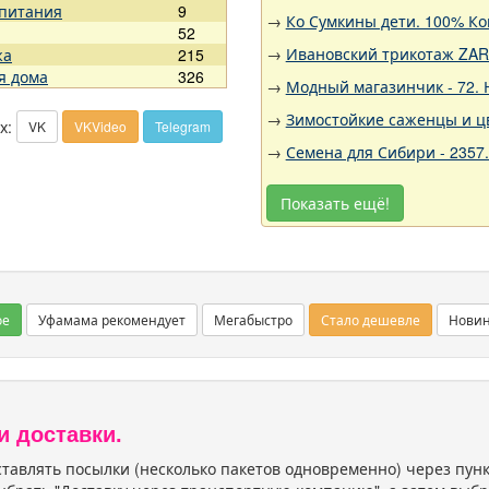
 питания
9
→
Ко Сумкины дети. 100% Ко
52
→
Ивановский трикотаж ZARK
жа
215
я дома
326
→
Модный магазинчик - 72.
→
Зимостойкие саженцы и цв
х:
VK
VKVideo
Telegram
→
Семена для Сибири - 2357
Показать ещё!
ое
Уфамама рекомендует
Мегабыстро
Стало дешевле
Нови
и доставки.
тавлять посылки (несколько пакетов одновременно) через пу