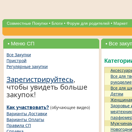
Совместные Покупки
•
Блоги
•
Форум для родителей
•
Маркет
• Меню СП
• Все заку
Все Закупки
Пристрой
Категори
Регулярные закупки
Аксессуар
Все для тв
Зарегистрируйтесь
,
рукоделие
чтобы увидеть больше
Все для ш
закупок!
Детям
Женщина
Здоровье 
Как участвовать?
(обучающее видео)
медтехник
Варианты Доставки
парфюме
Варианты Оплаты
Мужчина
Правила СП
Новогодни
Справка