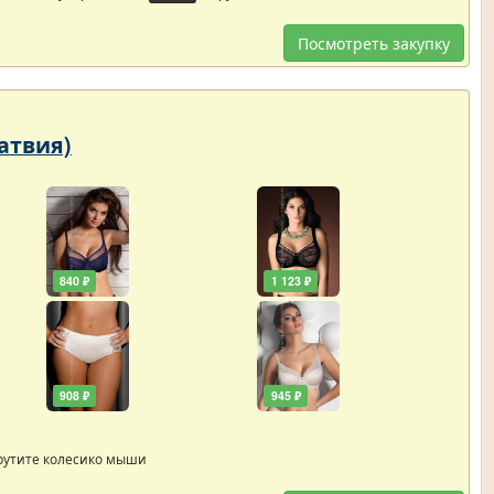
Посмотреть закупку
Латвия)
840 ₽
1 123 ₽
908 ₽
945 ₽
рутите колесико мыши