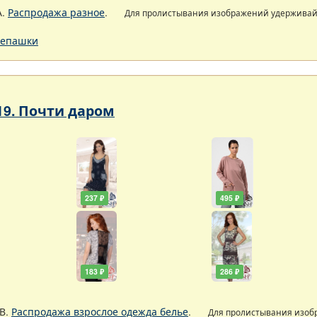
А.
Распродажа разное
.
Для пролистывания изображений удержива
епашки
19. Почти даром
237 ₽
495 ₽
183 ₽
286 ₽
В.
Распродажа взрослое одежда белье
.
Для пролистывания изо