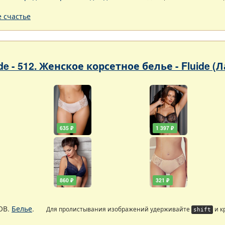
 счастье
ade - 512. Женское корсетное белье - Fluide (
635 ₽
1 397 ₽
860 ₽
321 ₽
ОВ.
Белье
.
Для пролистывания изображений удерживайте
и к
shift