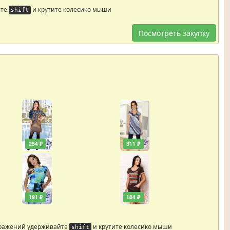
йте
и крутите колесико мыши
shift
Посмотреть закупку
254 ₽
311 ₽
191 ₽
184 ₽
бражений удерживайте
и крутите колесико мыши
shift