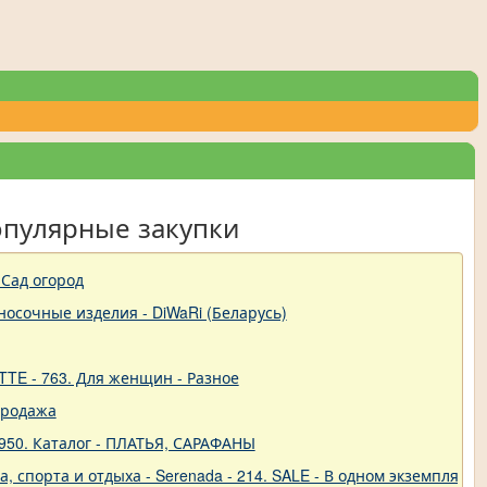
опулярные закупки
Сад огород
-носочные изделия - DiWaRi (Беларусь)
TTE - 763. Для женщин - Разное
продажа
950. Каталог - ПЛАТЬЯ, САРАФАНЫ
 спорта и отдыха - Serenada - 214. SALE - В одном экземпляре!