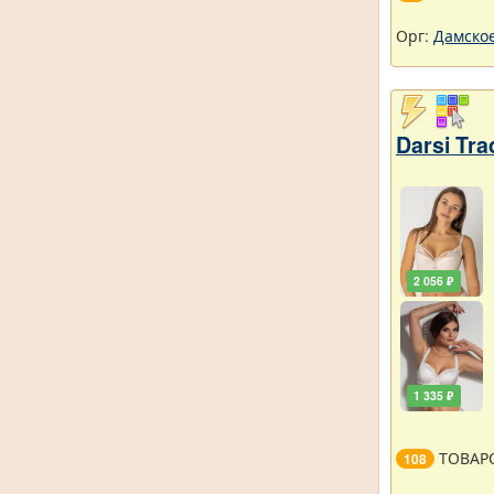
Орг:
Дамское
Darsi Tr
2 056 ₽
1 335 ₽
ТОВАР
108