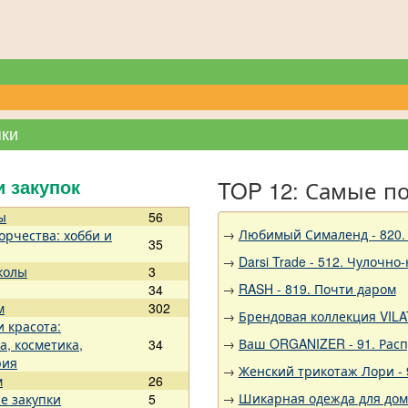
пки
TOP 12: Самые п
и закупок
ы
56
→
Любимый Сималенд - 820. 
орчества: хобби и
35
→
Darsi Trade - 512. Чулочно
колы
3
→
RASH - 819. Почти даром
34
м
302
→
Брендовая коллекция VILA
и красота:
→
Ваш ORGANIZER - 91. Рас
а, косметика,
34
рия
→
Женский трикотаж Лори - 
м
26
→
Шикарная одежда для дома,
е закупки
5