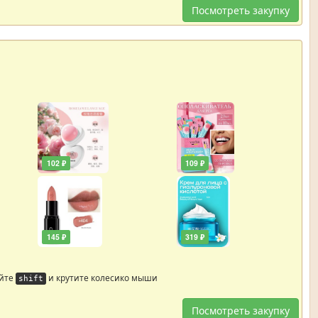
Посмотреть закупку
102 ₽
109 ₽
145 ₽
319 ₽
айте
и крутите колесико мыши
shift
Посмотреть закупку