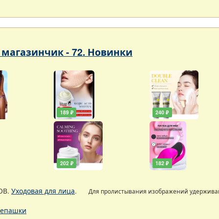
магазинчик - 72. Новинки
189 ₽
240 ₽
202 ₽
182 ₽
ОВ.
Уходовая для лица
.
Для пролистывания изображений удержив
епашки