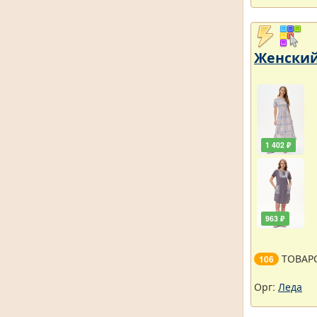
Женский
1 402 ₽
963 ₽
ТОВАР
106
Орг:
Леда