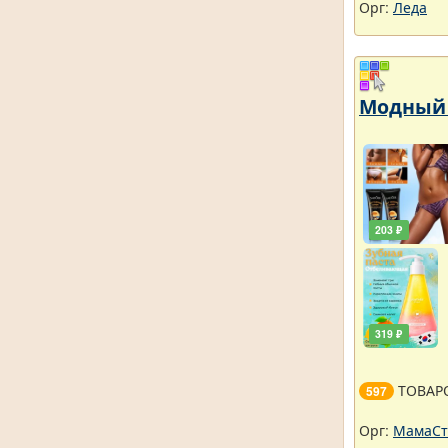
Орг:
Леда
Модный 
203 ₽
319 ₽
ТОВАР
597
Орг:
МамаСт