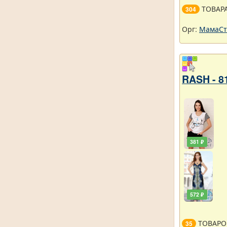
ТОВАР
304
Орг:
МамаСт
RASH - 8
381 ₽
572 ₽
ТОВАРО
35