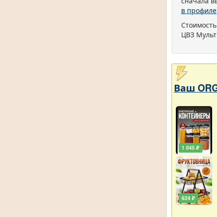
сначала в
в профиле
Стоимость
ЦВЗ Мульт
Ваш ORG
1 045 ₽
624 ₽