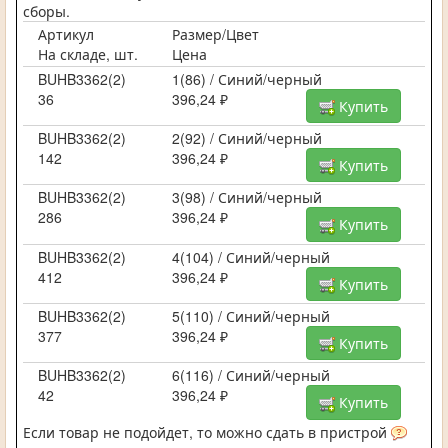
сборы.
Артикул
Размер/Цвет
На складе, шт.
Цена
BUHB3362(2)
1(86) / Синий/черный
36
396,24 ₽
Купить
BUHB3362(2)
2(92) / Синий/черный
142
396,24 ₽
Купить
BUHB3362(2)
3(98) / Синий/черный
286
396,24 ₽
Купить
BUHB3362(2)
4(104) / Синий/черный
412
396,24 ₽
Купить
BUHB3362(2)
5(110) / Синий/черный
377
396,24 ₽
Купить
BUHB3362(2)
6(116) / Синий/черный
42
396,24 ₽
Купить
Если товар не подойдет, то можно сдать в пристрой