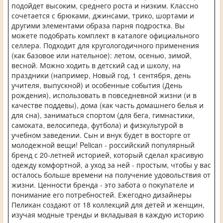
подойдет высоким, среднего роста и низким. Классно
сочетается с брюками, джинсами, трико, шортами и
другими элементами образа парня подростка. Вы
можете подобрать комплект в каталоге официального
селлера. Подходит для кругологодичного применения
(как базовое или нательное): летом, осенью, зимой,
весной. Можно ходить в детский сад и школу, на
праздники (например, Новый год, 1 сентября, день
учителя, выпускной) и особенные события (День
рождения), использовать в повседневной жизни (и в
качестве поддевы), дома (как часть домашнего белья и
для сна), заниматься спортом (для бега, гимнастики,
самоката, велосипеда, футбола) и физкультурой в
учебном заведении. Сын и внук будет в восторге от
молодежной вещи! Pelican - российский популярный
бренд с 20-летней историей, который сделал красивую
одежду комфортной, а уход за ней - простым, чтобы у вас
осталось больше времени на получение удовольствия от
жизни. Ценности бренда - это забота о покупателе и
понимание его потребностей. Ежегодно дизайнеры
Пеликан создают от 18 коллекций для детей и женщин,
изучая модные тренды и вкладывая в каждую историю