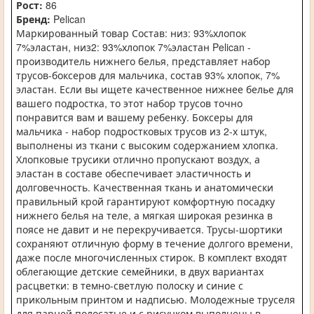
Рост:
86
Бренд:
Pelican
Маркированный товар Состав: низ: 93%хлопок
7%эластан, низ2: 93%хлопок 7%эластан Pelican -
производитель нижнего белья, представляет набор
трусов-боксеров для мальчика, состав 93% хлопок, 7%
эластан. Если вы ищете качественное нижнее белье для
вашего подростка, то этот набор трусов точно
понравится вам и вашему ребенку. Боксеры для
мальчика - набор подростковых трусов из 2-х штук,
выполнены из ткани с высоким содержанием хлопка.
Хлопковые трусики отлично пропускают воздух, а
эластан в составе обеспечивает эластичность и
долговечность. Качественная ткань и анатомически
правильный крой гарантируют комфортную посадку
нижнего белья на теле, а мягкая широкая резинка в
поясе не давит и не перекручивается. Трусы-шортики
сохраняют отличную форму в течение долгого времени,
даже после многочисленных стирок. В комплект входят
облегающие детские семейники, в двух вариантах
расцветки: в темно-светлую полоску и синие с
прикольным принтом и надписью. Молодежные труселя
для парней полосатые и с рисунком выполнены в