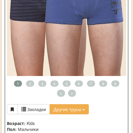
1
2
3
4
5
6
7
8
9
<
>
Закладки
Другие трусы
Возраст:
Kids
Пол:
Мальчики