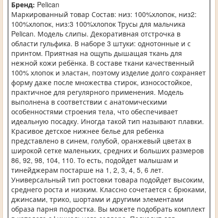
Бренд:
Pelican
Маркированный товар Состав: низ: 100%хлопок, низ2:
100%хлопок, низ:3 100%хлопок Трусы для мальчика
Pelican. Модель слипы. Декоративная отстрочка в
области гульфика. В наборе 3 штуки: однотонные и с
принтом. Приятная на ощупь дышащая ткань для
нежной кожи ребёнка. В составе ткани качественный
100% хлопок и эластан, поэтому изделие долго сохраняет
форму даже после множества стирок, износостойкое,
практичное для регулярного применения. Модель
выполнена в соответствии с анатомическими
особенностями строения тела, что обеспечивает
идеальную посадку. Иногда такой тип называют плавки.
Красивое детское нижнее белье для ребенка
представлено в синем, голубой, оранжевый цветах в
широкой сетке маленьких, средних и больших размеров
86, 92, 98, 104, 110. То есть, подойдет малышам и
тинейджерам постарше на 1, 2, 3, 4, 5, 6 лет.
Универсальный тип ростовки товара подойдет высоким,
среднего роста и низким. Классно сочетается с брюками,
джинсами, трико, шортами и другими элементами
образа парня подростка. Вы можете подобрать комплект