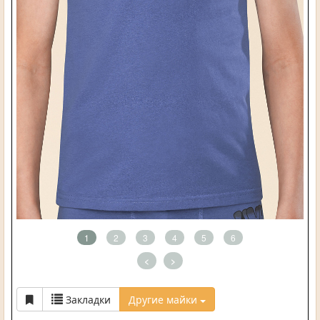
1
2
3
4
5
6
<
>
Закладки
Другие майки