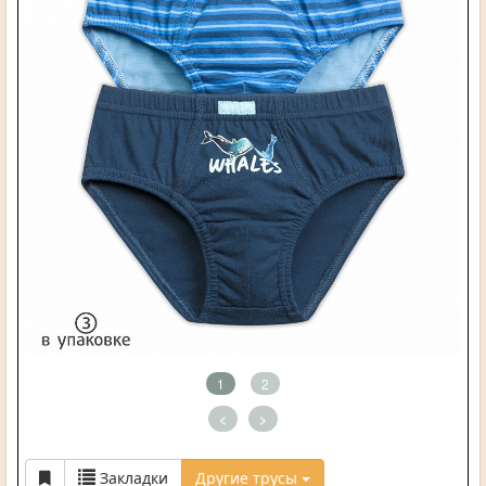
1
2
<
>
Закладки
Другие трусы