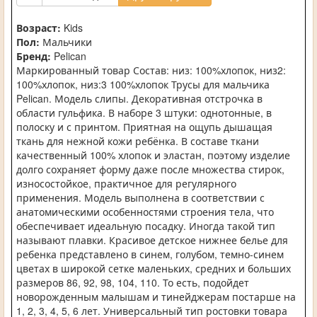
Возраст:
Kids
Пол:
Мальчики
Бренд:
Pelican
Маркированный товар Состав: низ: 100%хлопок, низ2:
100%хлопок, низ:3 100%хлопок Трусы для мальчика
Pelican. Модель слипы. Декоративная отстрочка в
области гульфика. В наборе 3 штуки: однотонные, в
полоску и с принтом. Приятная на ощупь дышащая
ткань для нежной кожи ребёнка. В составе ткани
качественный 100% хлопок и эластан, поэтому изделие
долго сохраняет форму даже после множества стирок,
износостойкое, практичное для регулярного
применения. Модель выполнена в соответствии с
анатомическими особенностями строения тела, что
обеспечивает идеальную посадку. Иногда такой тип
называют плавки. Красивое детское нижнее белье для
ребенка представлено в синем, голубом, темно-синем
цветах в широкой сетке маленьких, средних и больших
размеров 86, 92, 98, 104, 110. То есть, подойдет
новорожденным малышам и тинейджерам постарше на
1, 2, 3, 4, 5, 6 лет. Универсальный тип ростовки товара