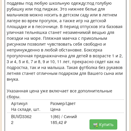
поддевы под любую школьную одежду:под голубую
рубашку или под пиджак. Это нижнее белье для
мальчиков можно носить в детском саду или в летнем
лагере во врем прогулок, а также игр на детской
площадке и в песочнице. В период отпусков эта базовая
уличная тельняшка станет незаменимой вещью для
поездки на море. Пляжная маечка с прикольным
рисунком позволит чувствовать себя свободно и
непринужденно в любой обстановке. Боксерка
прогулочная преднажначена для детей в возрасте 1 и 2,
3 и 4, 5 и 6, 7 и 8, 9 и 10, 11 лет, прекрасно сядет как на
подростка, так и на малыша. Такая футболка без рукавов
летняя станет отличным подарком для Вашего сына или
внука.
Указанная цена уже включает все дополнительные
сборы.
Артикул
Размер/Цвет
На складе, шт.
Цена
BUVD3362
1(86) / Синий
2
185,42 ₽
Купить