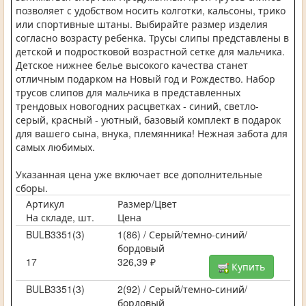
позволяет с удобством носить колготки, кальсоны, трико
или спортивные штаны. Выбирайте размер изделия
согласно возрасту ребенка. Трусы слипы представлены в
детской и подростковой возрастной сетке для мальчика.
Детское нижнее белье высокого качества станет
отличным подарком на Новый год и Рождество. Набор
трусов слипов для мальчика в представленных
трендовых новогодних расцветках - синий, светло-
серый, красный - уютный, базовый комплект в подарок
для вашего сына, внука, племянника! Нежная забота для
самых любимых.
Указанная цена уже включает все дополнительные
сборы.
Артикул
Размер/Цвет
На складе, шт.
Цена
BULB3351(3)
1(86) / Серый/темно-синий/
бордовый
17
326,39 ₽
Купить
BULB3351(3)
2(92) / Серый/темно-синий/
бордовый