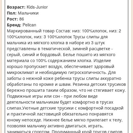
Возраст:
Kids-Junior
Пол:
Мальчики
Рост:
86
Бренд:
Pelican
Маркированный товар Состав: низ: 100%хлопок, низ: 2
100%хлопок, низ: 3 100%хлопок Трусы слипы для
мальчика из мягкого хлопка в наборе из 3 штук
представлены в тематической, зимней расцветке -
серый, синий и бордовый. Белье пошито из мягкого
материала со 100% содержанием хлопка. Изделие
хорошо пропускает воздух, обеспечивает здоровый
микроклимат и необходимую гигроскопичность. Для
заботы о нежной коже ребенка трусы слипы аккуратно
обработаны по кромке и швам. Резинка детских трусиков
бережно прошита таким образом, что не стягивает кожу.
Подвижные игры или сон - при любом виде
деятельности мальчикам будет комфортно в трусах
слипах.Уютные детские трусики с комфортной посадкой
и практичной ластовицей обязательно понравятся
юному непоседе. Нижнее белье мягко прилегает к телу,
позволяя мальчику активно двигаться, играть,
заниматься спортом. Продуманный крой трусов слипов