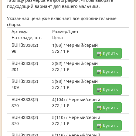
таблицу размеров на фотографии, чтобы выбрать
подходящий вариант для вашего мальчика.
Указанная цена уже включает все дополнительные
сборы.
Артикул
Размер/Цвет
На складе, шт.
Цена
BUHB3338(2)
1(86) / Черный/серый
96
372,11 ₽
Купить
BUHB3338(2)
2(92) / Черный/серый
201
372,11 ₽
Купить
BUHB3338(2)
3(98) / Черный/серый
409
372,11 ₽
Купить
BUHB3338(2)
4(104) / Черный/серый
370
372,11 ₽
Купить
BUHB3338(2)
5(110) / Черный/серый
370
372,11 ₽
Купить
BUHB3338(2)
6(116) / Черный/серый