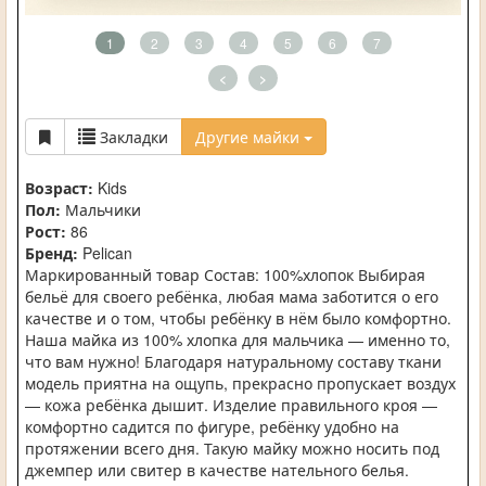
1
2
3
4
5
6
7
<
>
Закладки
Другие майки
Возраст:
Kids
Пол:
Мальчики
Рост:
86
Бренд:
Pelican
Маркированный товар Состав: 100%хлопок Выбирая
бельё для своего ребёнка, любая мама заботится о его
качестве и о том, чтобы ребёнку в нём было комфортно.
Наша майка из 100% хлопка для мальчика — именно то,
что вам нужно! Благодаря натуральному составу ткани
модель приятна на ощупь, прекрасно пропускает воздух
— кожа ребёнка дышит. Изделие правильного кроя —
комфортно садится по фигуре, ребёнку удобно на
протяжении всего дня. Такую майку можно носить под
джемпер или свитер в качестве нательного белья.