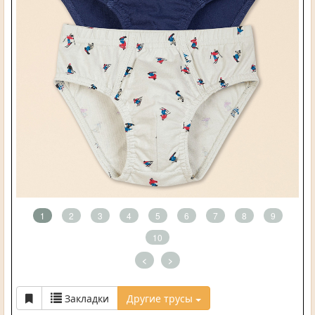
1
2
3
4
5
6
7
8
9
10
<
>
Закладки
Другие трусы