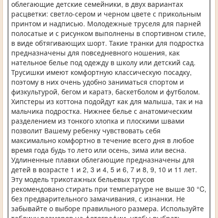
облегающие детские семейники, в двух вариантах
расцветки: светло-сером и черном цвете с прикольным
принтом и надписью. Молодежные труселя для парней
полосатые и с рисунком выполнены в спортивном стиле,
в виде обтягивающих шорт. Такие транки для подростка
предназначены для повседневного ношения, как
нательное белье под одежду в школу или детский сад.
Трусишки имеют комфортную классическую посадку,
поэтому в них очень удобно заниматься спортом и
физкультурой, бегом и каратэ, баскетболом и футболом.
Хипстеры из коттона подойдут как для малыша, так и на
мальчика подростка. Нижнее белье с анатомическим
разделением из тонкого хлопка и плоскими швами
позволит Вашему ребенку чувствовать себя
максимально комфортно в течение всего дня в любое
время года будь то лето или осень, зима или весна.
Удлиненные плавки облегающие предназначены для
детей в возрасте 1 и 2, 3 и 4, 5 и 6, 7 и 8, 9, 10 и 11 лет.
Эту модель трикотажных бельевых трусов
рекомендовано стирать при температуре не выше 30 °C,
без предварительного замачивания, с изнанки. Не
забывайте о выборе правильного размера. Используйте