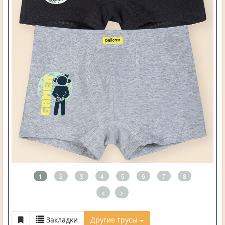
1
2
3
4
5
6
7
8
<
>
Закладки
Другие трусы