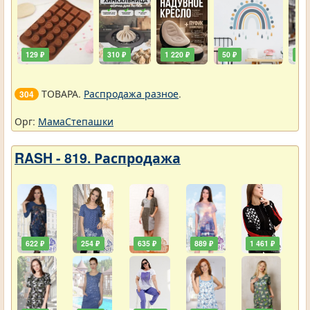
129 ₽
310 ₽
1 220 ₽
50 ₽
748
ТОВАРА.
Распродажа разное
.
304
Орг:
МамаСтепашки
RASH - 819. Распродажа
622 ₽
254 ₽
635 ₽
889 ₽
1 461 ₽