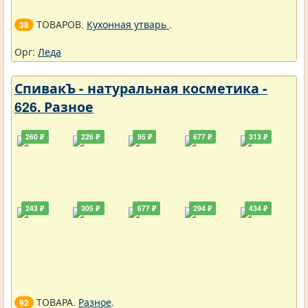
ТОВАРОВ.
Кухонная утварь
.
38
Орг:
Леда
СпивакЪ - натуральная косметика -
626. Разное
260 ₽
226 ₽
95 ₽
677 ₽
313 ₽
243 ₽
305 ₽
677 ₽
294 ₽
434 ₽
ТОВАРА.
Разное
.
92