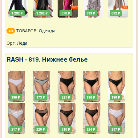
1 292 ₽
1 292 ₽
678 ₽
399 ₽
892 ₽
ТОВАРОВ.
Одежда
.
49
Орг:
Леда
RASH - 819. Нижнее белье
196 ₽
173 ₽
221 ₽
198 ₽
198 ₽
217 ₽
220 ₽
210 ₽
224 ₽
217 ₽