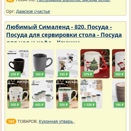
Орг:
Дамское счастье
Любимый Сималенд - 820. Посуда -
Посуда для сервировки стола - Посуда
для чая и кофе - Кружки
228 ₽
163 ₽
335 ₽
379 ₽
260 ₽
350 ₽
642 ₽
350 ₽
1 028 ₽
195 ₽
ТОВАРОВ.
Кухонная утварь
.
165