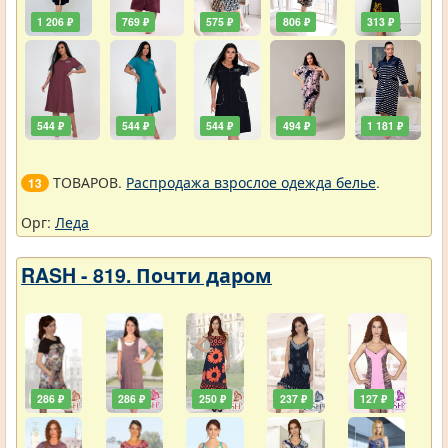
1 206 ₽
769 ₽
575 ₽
806 ₽
313 ₽
544 ₽
544 ₽
544 ₽
494 ₽
1 181 ₽
ТОВАРОВ.
Распродажа взрослое одежда белье
.
13
Орг:
Леда
RASH - 819. Почти даром
286 ₽
286 ₽
250 ₽
237 ₽
127 ₽