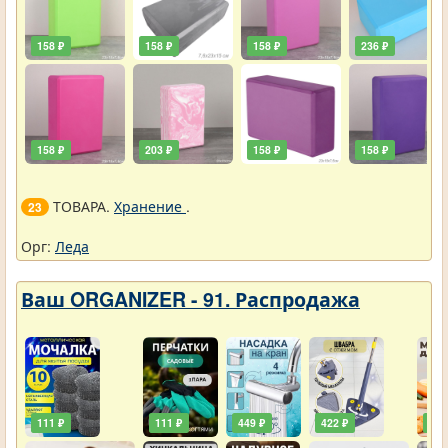
158 ₽
158 ₽
158 ₽
236 ₽
158 ₽
203 ₽
158 ₽
158 ₽
ТОВАРА.
Хранение
.
23
Орг:
Леда
Ваш ORGANIZER - 91. Распродажа
111 ₽
111 ₽
449 ₽
422 ₽
240