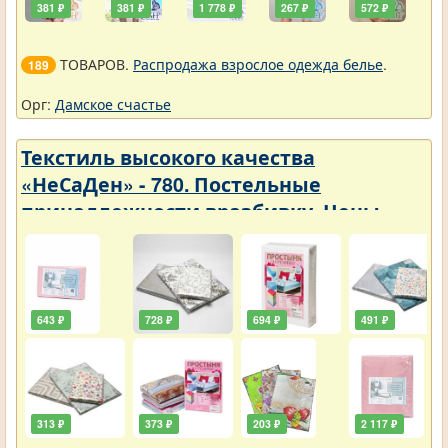
381 ₽
381 ₽
1 778 ₽
267 ₽
572 ₽
ТОВАРОВ.
Распродажа взрослое одежда белье
.
189
Орг:
Дамское счастье
Текстиль высокого качества
«НеСаДен» - 780. Постельные
принадлежности вразбивку. Цены
упали
643 ₽
728 ₽
694 ₽
491 ₽
313 ₽
373 ₽
203 ₽
2 117 ₽