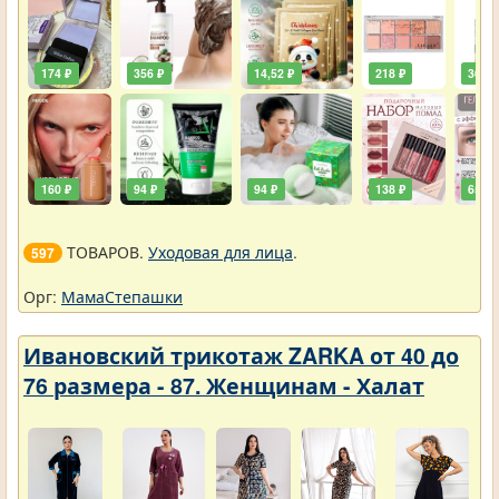
174 ₽
356 ₽
14,52 ₽
218 ₽
36,30
160 ₽
94 ₽
94 ₽
138 ₽
65 ₽
ТОВАРОВ.
Уходовая для лица
.
597
Орг:
МамаСтепашки
Ивановский трикотаж ZARKA от 40 до
76 размера - 87. Женщинам - Халат