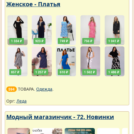
Женское - Платья
1 334 ₽
923 ₽
749 ₽
756 ₽
1 041 ₽
857 ₽
1 257 ₽
610 ₽
1 562 ₽
1 486 ₽
ТОВАРА.
Одежда
.
594
Орг:
Леда
Модный магазинчик - 72. Новинки