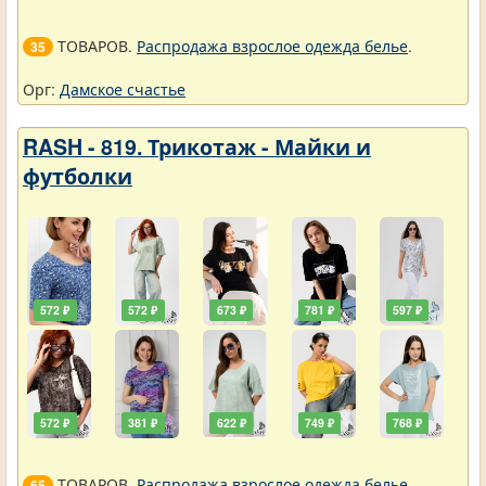
ТОВАРОВ.
Распродажа взрослое одежда белье
.
35
Орг:
Дамское счастье
RASH - 819. Трикотаж - Майки и
футболки
572 ₽
572 ₽
673 ₽
781 ₽
597 ₽
572 ₽
381 ₽
622 ₽
749 ₽
768 ₽
ТОВАРОВ.
Распродажа взрослое одежда белье
.
65