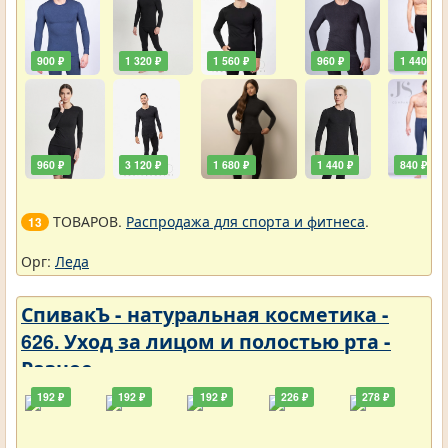
900 ₽
1 320 ₽
1 560 ₽
960 ₽
1 440 ₽
960 ₽
3 120 ₽
1 680 ₽
1 440 ₽
840 ₽
ТОВАРОВ.
Распродажа для спорта и фитнеса
.
13
Орг:
Леда
СпивакЪ - натуральная косметика -
626. Уход за лицом и полостью рта -
Разное
192 ₽
192 ₽
192 ₽
226 ₽
278 ₽