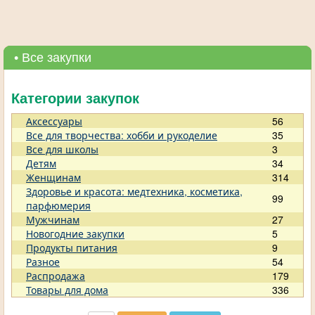
• Все закупки
Категории закупок
Аксессуары
56
Все для творчества: хобби и рукоделие
35
Все для школы
3
Детям
34
Женщинам
314
Здоровье и красота: медтехника, косметика,
99
парфюмерия
Мужчинам
27
Новогодние закупки
5
Продукты питания
9
Разное
54
Распродажа
179
Товары для дома
336