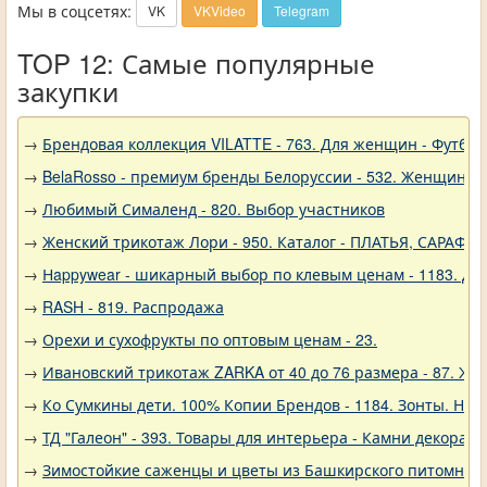
Мы в соцсетях:
VK
VKVideo
Telegram
TOP 12: Самые популярные
закупки
→
Брендовая коллекция VILATTE - 763. Для женщин - Футбол
→
BelaRosso - премиум бренды Белоруссии - 532. Женщина
→
Любимый Сималенд - 820. Выбор участников
→
Женский трикотаж Лори - 950. Каталог - ПЛАТЬЯ, САРАФА
→
Нappywear - шикарный выбор по клевым ценам - 1183. Дев
→
RASH - 819. Распродажа
→
Орехи и сухофрукты по оптовым ценам - 23.
→
Ивановский трикотаж ZARKA от 40 до 76 размера - 87. Же
→
Ко Сумкины дети. 100% Копии Брендов - 1184. Зонты. Нов
→
ТД "Галеон" - 393. Товары для интерьера - Камни декорат
→
Зимостойкие саженцы и цветы из Башкирского питомника 