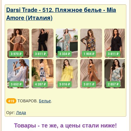
Darsi Trade - 512. Пляжное белье - Mia
Amore (Италия)
3 970 ₽
3 811 ₽
3 334 ₽
1 904 ₽
3 811 ₽
3 652 ₽
4 287 ₽
3 016 ₽
3 811 ₽
2 857 ₽
ТОВАРОВ.
Белье
.
419
Орг:
Леда
Товары - те же, а цены стали ниже!