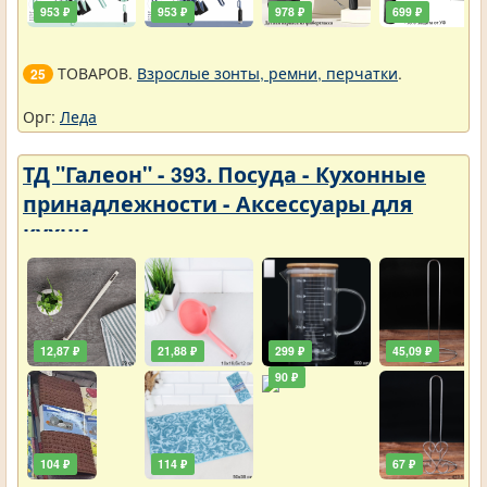
953 ₽
953 ₽
978 ₽
699 ₽
ТОВАРОВ.
Взрослые зонты, ремни, перчатки
.
25
Орг:
Леда
ТД "Галеон" - 393. Посуда - Кухонные
принадлежности - Аксессуары для
кухни
12,87 ₽
21,88 ₽
299 ₽
45,09 ₽
90 ₽
104 ₽
114 ₽
67 ₽