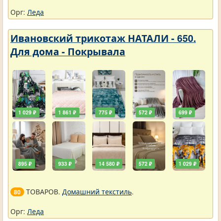
Орг:
Леда
Ивановский трикотаж НАТАЛИ - 650.
Для дома - Покрывала
1 029 ₽
1 861 ₽
775 ₽
572 ₽
699 ₽
895 ₽
933 ₽
14 580 ₽
572 ₽
1 029 ₽
ТОВАРОВ.
Домашний текстиль
.
80
Орг:
Леда