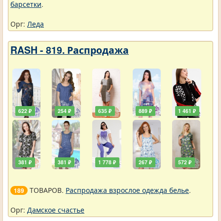
барсетки
.
Орг:
Леда
RASH - 819. Распродажа
622 ₽
254 ₽
635 ₽
889 ₽
1 461 ₽
381 ₽
381 ₽
1 778 ₽
267 ₽
572 ₽
ТОВАРОВ.
Распродажа взрослое одежда белье
.
189
Орг:
Дамское счастье