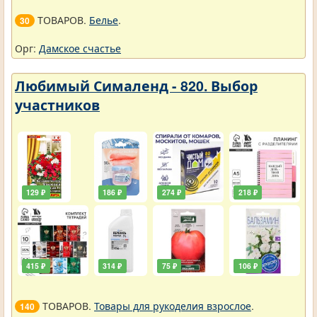
ТОВАРОВ.
Белье
.
30
Орг:
Дамское счастье
Любимый Сималенд - 820. Выбор
участников
129 ₽
186 ₽
274 ₽
218 ₽
415 ₽
314 ₽
75 ₽
106 ₽
ТОВАРОВ.
Товары для рукоделия взрослое
.
140