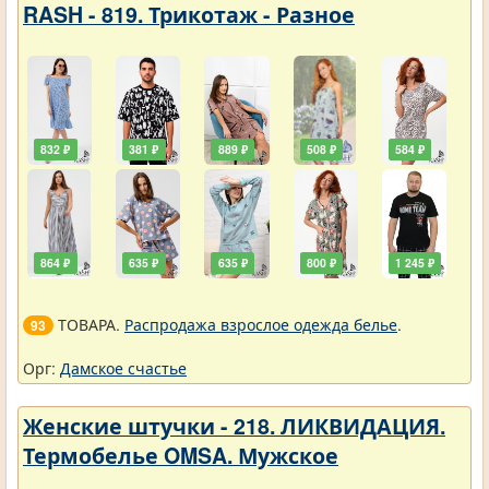
RASH - 819. Трикотаж - Разное
832 ₽
381 ₽
889 ₽
508 ₽
584 ₽
864 ₽
635 ₽
635 ₽
800 ₽
1 245 ₽
ТОВАРА.
Распродажа взрослое одежда белье
.
93
Орг:
Дамское счастье
Женские штучки - 218. ЛИКВИДАЦИЯ.
Термобелье OMSA. Мужское