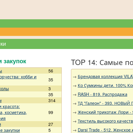
пки
TOP 14: Самые п
и закупок
ы
56
→
Брендовая коллекция VILA
орчества: хобби и
35
→
Ко Сумкины дети. 100% Ко
колы
3
→
RASH - 819. Распродажа
35
м
314
→
ТД "Галеон" - 393. НОВЫЙ
и красота:
→
Женский трикотаж Лори - 
а, косметика,
99
рия
→
Текстиль высокого качест
м
27
→
Darsi Trade - 512. Женское 
е закупки
5