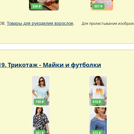
256 ₽
307 ₽
ОВ.
Товары для рукоделия взрослое
.
Для пролистывания изобра
19. Трикотаж - Майки и футболки
749 ₽
616 ₽
381 ₽
572 ₽