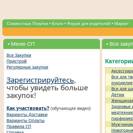
Совместные Покупки
•
Блоги
•
Форум для родителей
•
Маркет
• Меню СП
• Все заку
Все Закупки
Пристрой
Категори
Регулярные закупки
Аксессуар
Все для тв
Зарегистрируйтесь
,
рукоделие
чтобы увидеть больше
Все для ш
закупок!
Детям
Женщина
Здоровье 
Как участвовать?
(обучающее видео)
медтехник
Варианты Доставки
парфюме
Варианты Оплаты
Мужчина
Правила СП
Новогодни
Справка