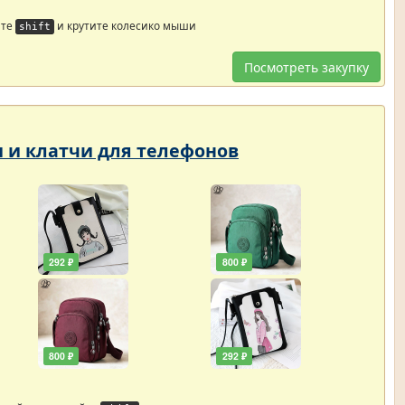
йте
и крутите колесико мыши
shift
Посмотреть закупку
и и клатчи для телефонов
292 ₽
800 ₽
800 ₽
292 ₽