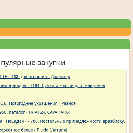
опулярные закупки
TTE - 763. Для женщин - Джемпер
пии Брендов - 1184. Сумки и клатчи для телефонов
 ГОД. Новогодние украшения - Разное
950. Каталог - ПЛАТЬЯ, САРАФАНЫ
ва «НеСаДен» - 780. Постельные принадлежности вразбивку. Це
корсетное белье - Fluide (Латвия)