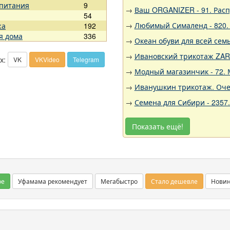
 питания
9
→
Ваш ORGANIZER - 91. Рас
54
→
Любимый Сималенд - 820. 
жа
192
я дома
336
→
Океан обуви для всей семь
→
Ивановский трикотаж ZARK
х:
VK
VKVideo
Telegram
→
Модный магазинчик - 72. 
→
Иванушкин трикотаж. Оче
→
Семена для Сибири - 2357
Показать ещё!
ое
Уфамама рекомендует
Мегабыстро
Стало дешевле
Нови