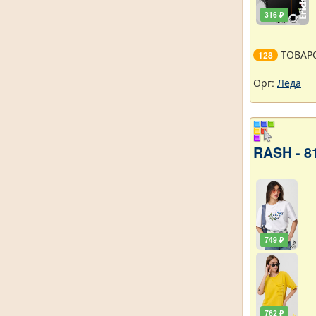
316 ₽
ТОВАР
128
Орг:
Леда
RASH - 8
749 ₽
762 ₽