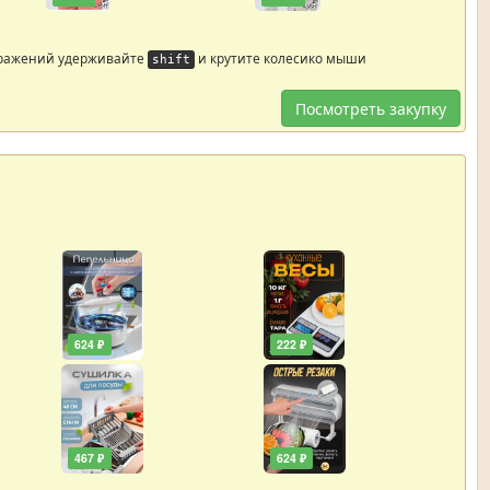
бражений удерживайте
и крутите колесико мыши
shift
Посмотреть закупку
624 ₽
222 ₽
467 ₽
624 ₽