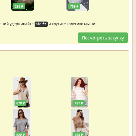
295 ₽
759 ₽
жений удерживайте
и крутите колесико мыши
shift
Посмотреть закупку
679 ₽
427 ₽
622 ₽
768 ₽