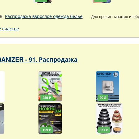
В.
Распродажа взрослое одежда белье
.
Для пролистывания изо
 счастье
ANIZER - 91. Распродажа
259 ₽
90 ₽
129 ₽
871 ₽