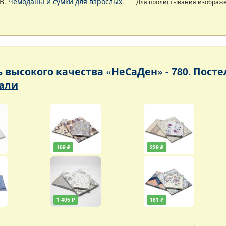
В.
Чемоданы и сумки для взрослых
.
Для пролистывания изображ
ь высокого качества «НеСаДен» - 780. Пос
али
169 ₽
229 ₽
1 405 ₽
161 ₽