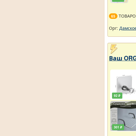
ТОВАРО
65
Орг:
Дамское
Ваш ORG
92 ₽
301 ₽