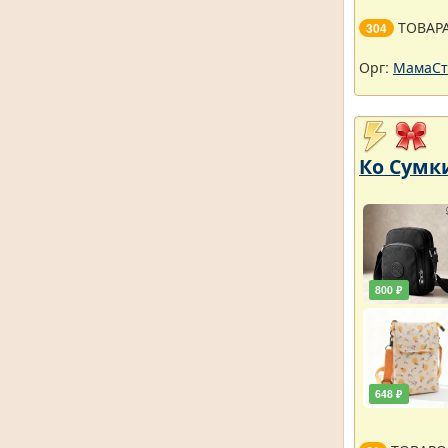
ТОВАР
304
Орг:
МамаСт
Ко Сумки
800 ₽
648 ₽