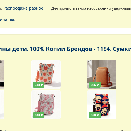
А.
Распродажа разное
.
Для пролистывания изображений удержива
епашки
ны дети. 100% Копии Брендов - 1184. Сумк
648 ₽
826 ₽
648 ₽
559 ₽