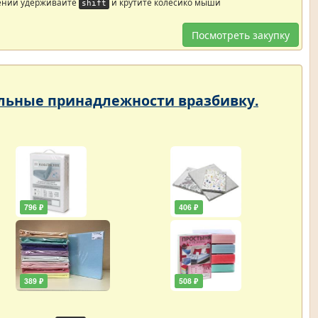
ений удерживайте
и крутите колесико мыши
shift
Посмотреть закупку
тельные принадлежности вразбивку.
796 ₽
406 ₽
389 ₽
508 ₽