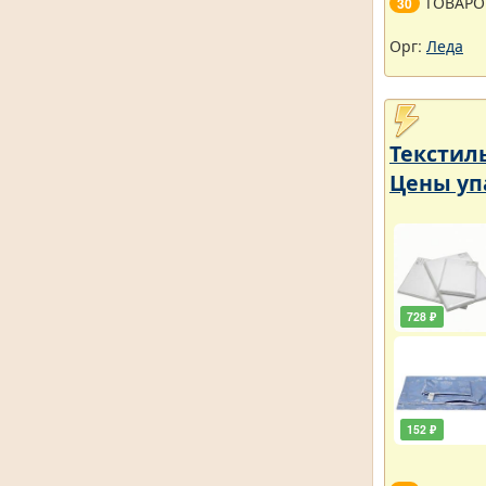
ТОВАРО
30
Орг:
Леда
Текстил
Цены уп
728 ₽
152 ₽