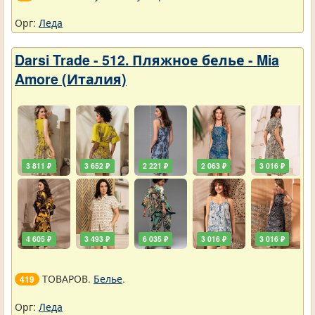
Орг:
Леда
Darsi Trade - 512. Пляжное белье - Mia
Amore (Италия)
3 811 ₽
3 652 ₽
2 221 ₽
2 063 ₽
3 016 ₽
4 605 ₽
3 493 ₽
6 035 ₽
3 016 ₽
3 016 ₽
ТОВАРОВ.
Белье
.
419
Орг:
Леда