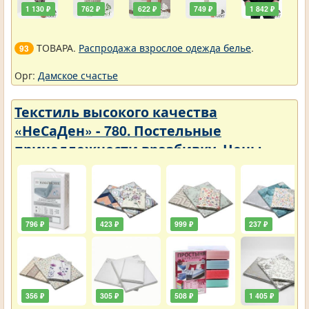
1 130 ₽
762 ₽
622 ₽
749 ₽
1 842 ₽
ТОВАРА.
Распродажа взрослое одежда белье
.
93
Орг:
Дамское счастье
Текстиль высокого качества
«НеСаДен» - 780. Постельные
принадлежности вразбивку. Цены
упали
796 ₽
423 ₽
999 ₽
237 ₽
356 ₽
305 ₽
508 ₽
1 405 ₽