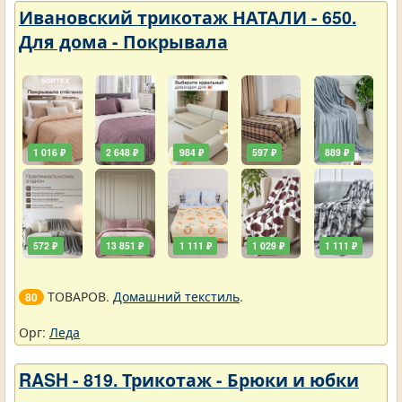
Ивановский трикотаж НАТАЛИ - 650.
Для дома - Покрывала
1 016 ₽
2 648 ₽
984 ₽
597 ₽
889 ₽
572 ₽
13 851 ₽
1 111 ₽
1 029 ₽
1 111 ₽
ТОВАРОВ.
Домашний текстиль
.
80
Орг:
Леда
RASH - 819. Трикотаж - Брюки и юбки