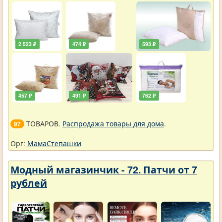
2 523 ₽
474 ₽
593 ₽
457 ₽
491 ₽
762 ₽
ТОВАРОВ.
Распродажа товары для дома
.
97
Орг:
МамаСтепашки
Модный магазинчик - 72. Патчи от 7
рублей