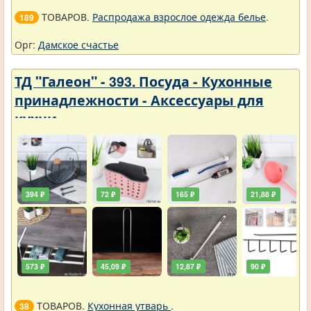
ТОВАРОВ.
Распродажа взрослое одежда белье
.
189
Орг:
Дамское счастье
ТД "Галеон" - 393. Посуда - Кухонные
принадлежности - Аксессуары для
кухни
394 ₽
72 ₽
165 ₽
21,88 ₽
573 ₽
45,09 ₽
12,87 ₽
90 ₽
ТОВАРОВ.
Кухонная утварь
.
38