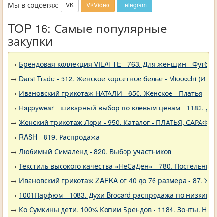
Мы в соцсетях:
VK
VKVideo
Telegram
TOP 16: Самые популярные
закупки
→
Брендовая коллекция VILATTE - 763. Для женщин - Футбол
→
Darsi Trade - 512. Женское корсетное белье - Mioocchi (Ита
→
Ивановский трикотаж НАТАЛИ - 650. Женское - Платья
→
Нappywear - шикарный выбор по клевым ценам - 1183. Дев
→
Женский трикотаж Лори - 950. Каталог - ПЛАТЬЯ, САРАФА
→
RASH - 819. Распродажа
→
Любимый Сималенд - 820. Выбор участников
→
Текстиль высокого качества «НеСаДен» - 780. Постельны
→
Ивановский трикотаж ZARKA от 40 до 76 размера - 87. Же
→
1001Парфюм - 1083. Духи Brocard распродажа по низким 
→
Ко Сумкины дети. 100% Копии Брендов - 1184. Зонты. Нов