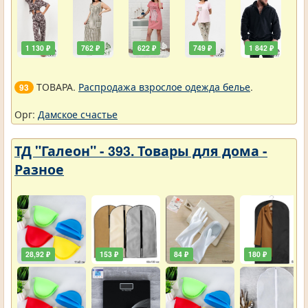
1 130 ₽
762 ₽
622 ₽
749 ₽
1 842 ₽
ТОВАРА.
Распродажа взрослое одежда белье
.
93
Орг:
Дамское счастье
ТД "Галеон" - 393. Товары для дома -
Разное
28,92 ₽
153 ₽
84 ₽
180 ₽