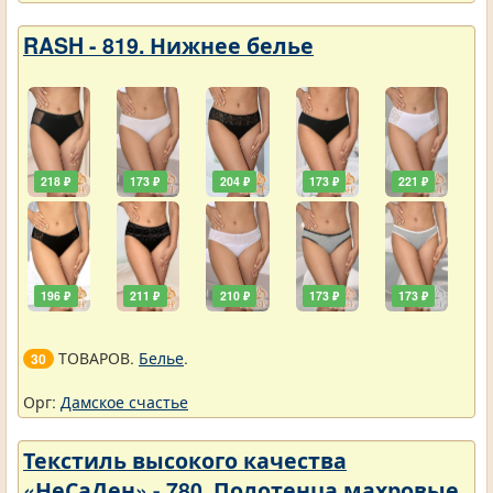
RASH - 819. Нижнее белье
218 ₽
173 ₽
204 ₽
173 ₽
221 ₽
196 ₽
211 ₽
210 ₽
173 ₽
173 ₽
ТОВАРОВ.
Белье
.
30
Орг:
Дамское счастье
Текстиль высокого качества
«НеСаДен» - 780. Полотенца махровые.