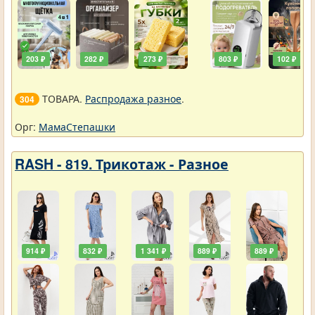
203 ₽
282 ₽
273 ₽
803 ₽
102 ₽
ТОВАРА.
Распродажа разное
.
304
Орг:
МамаСтепашки
RASH - 819. Трикотаж - Разное
914 ₽
832 ₽
1 341 ₽
889 ₽
889 ₽