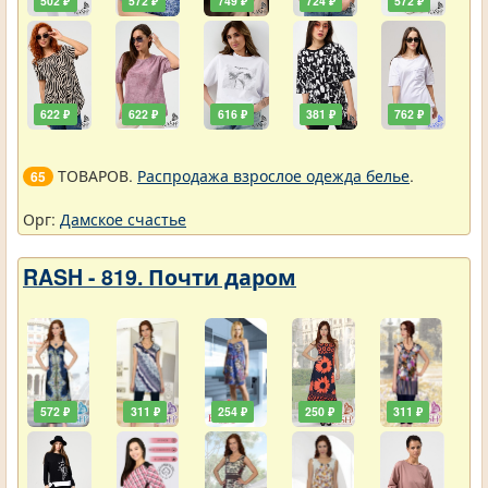
502 ₽
572 ₽
749 ₽
724 ₽
572 ₽
622 ₽
622 ₽
616 ₽
381 ₽
762 ₽
ТОВАРОВ.
Распродажа взрослое одежда белье
.
65
Орг:
Дамское счастье
RASH - 819. Почти даром
572 ₽
311 ₽
254 ₽
250 ₽
311 ₽