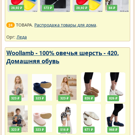
28,92 ₽
572 ₽
28,92 ₽
84 ₽
ТОВАРА.
Распродажа товары для дома
.
24
Орг:
Леда
Woollamb - 100% овечья шерсть - 420.
Домашняя обувь
323 ₽
323 ₽
323 ₽
826 ₽
826 ₽
323 ₽
323 ₽
516 ₽
671 ₽
968 ₽