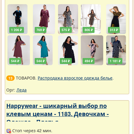
1 206 ₽
769 ₽
575 ₽
806 ₽
313 ₽
544 ₽
544 ₽
544 ₽
494 ₽
1 181 ₽
ТОВАРОВ.
Распродажа взрослое одежда белье
.
13
Орг:
Леда
Нappywear - шикарный выбор по
клевым ценам - 1183. Девочкам -
Одежда - Платья
Стоп через 42 мин.