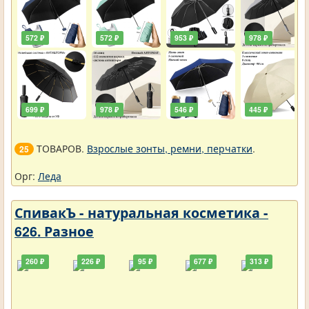
572 ₽
572 ₽
953 ₽
978 ₽
699 ₽
978 ₽
546 ₽
445 ₽
ТОВАРОВ.
Взрослые зонты, ремни, перчатки
.
25
Орг:
Леда
СпивакЪ - натуральная косметика -
626. Разное
260 ₽
226 ₽
95 ₽
677 ₽
313 ₽