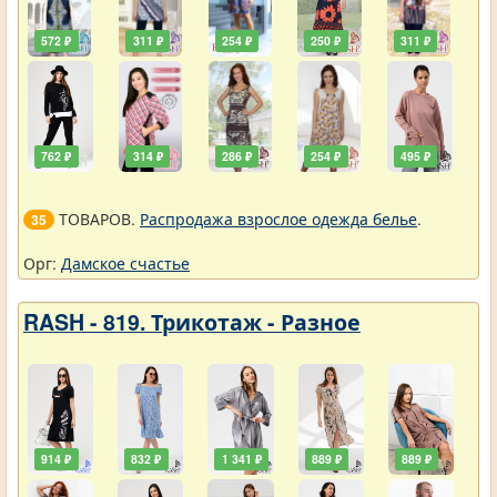
572 ₽
311 ₽
254 ₽
250 ₽
311 ₽
762 ₽
314 ₽
286 ₽
254 ₽
495 ₽
ТОВАРОВ.
Распродажа взрослое одежда белье
.
35
Орг:
Дамское счастье
RASH - 819. Трикотаж - Разное
914 ₽
832 ₽
1 341 ₽
889 ₽
889 ₽