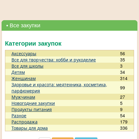
• Все закупки
Категории закупок
Аксессуары
56
Все для творчества: хобби и рукоделие
35
Все для школы
3
Детям
34
Женщинам
314
Здоровье и красота: медтехника, косметика,
99
парфюмерия
Мужчинам
27
Новогодние закупки
5
Продукты питания
9
Разное
54
Распродажа
179
Товары для дома
336