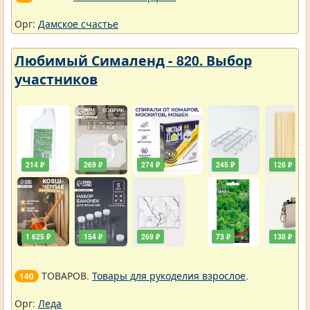
Орг:
Дамское счастье
Любимый Сималенд - 820. Выбор
участников
214 ₽
269 ₽
274 ₽
245 ₽
128 ₽
1 625 ₽
154 ₽
269 ₽
73 ₽
138 ₽
ТОВАРОВ.
Товары для рукоделия взрослое
.
140
Орг:
Леда