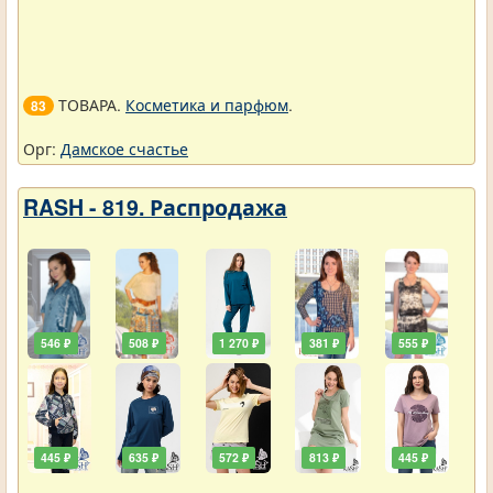
ТОВАРА.
Косметика и парфюм
.
83
Орг:
Дамское счастье
RASH - 819. Распродажа
546 ₽
508 ₽
1 270 ₽
381 ₽
555 ₽
445 ₽
635 ₽
572 ₽
813 ₽
445 ₽