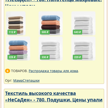
Цены упали
112 ₽
500 ₽
643 ₽
229 ₽
330 ₽
229 ₽
ТОВАРОВ.
Распродажа товары для дома
.
6
Орг:
МамаСтепашки
Текстиль высокого качества
«НеСаДен» - 780. Подушки. Цены упали