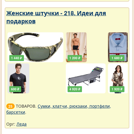
Женские штучки - 218. Идеи для
подарков
1 440 ₽
1 200 ₽
1 680 ₽
600 ₽
4 920 ₽
1 920 ₽
ТОВАРОВ.
Сумки, клатчи, рюкзаки, портфели,
25
барсетки
.
Орг:
Леда