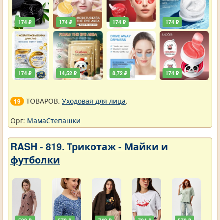
174 ₽
174 ₽
174 ₽
174 ₽
174 ₽
14,52 ₽
8,72 ₽
174 ₽
ТОВАРОВ.
Уходовая для лица
.
19
Орг:
МамаСтепашки
RASH - 819. Трикотаж - Майки и
футболки