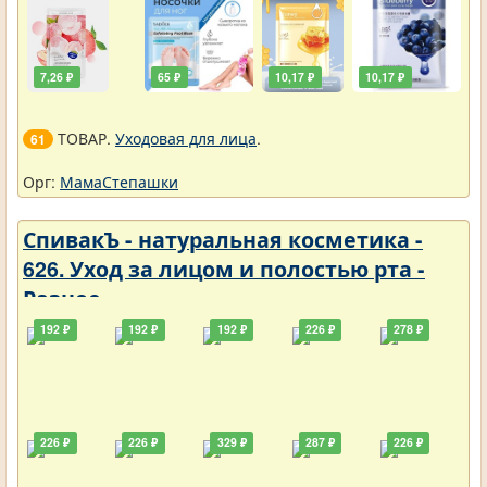
7,26 ₽
65 ₽
10,17 ₽
10,17 ₽
ТОВАР.
Уходовая для лица
.
61
Орг:
МамаСтепашки
СпивакЪ - натуральная косметика -
626. Уход за лицом и полостью рта -
Разное
192 ₽
192 ₽
192 ₽
226 ₽
278 ₽
226 ₽
226 ₽
329 ₽
287 ₽
226 ₽