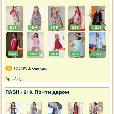
892 ₽
399 ₽
532 ₽
892 ₽
1 292 ₽
678 ₽
532 ₽
892 ₽
532 ₽
1 146 ₽
ТОВАРОВ.
Одежда
.
49
Орг:
Леда
RASH - 819. Почти даром