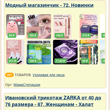
Модный магазинчик - 72. Новинки
94 ₽
232 ₽
145 ₽
319 ₽
87 ₽
211 ₽
109 ₽
11,62 ₽
65 ₽
261 ₽
ТОВАРОВ.
Уходовая для лица
.
597
Орг:
МамаСтепашки
Ивановский трикотаж ZARKA от 40 до
76 размера - 87. Женщинам - Халат