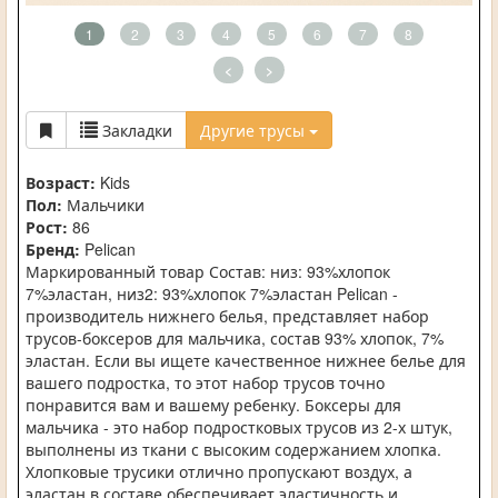
1
2
3
4
5
6
7
8
<
>
Закладки
Другие трусы
Возраст:
Kids
Пол:
Мальчики
Рост:
86
Бренд:
Pelican
Маркированный товар Состав: низ: 93%хлопок
7%эластан, низ2: 93%хлопок 7%эластан Pelican -
производитель нижнего белья, представляет набор
трусов-боксеров для мальчика, состав 93% хлопок, 7%
эластан. Если вы ищете качественное нижнее белье для
вашего подростка, то этот набор трусов точно
понравится вам и вашему ребенку. Боксеры для
мальчика - это набор подростковых трусов из 2-х штук,
выполнены из ткани с высоким содержанием хлопка.
Хлопковые трусики отлично пропускают воздух, а
эластан в составе обеспечивает эластичность и