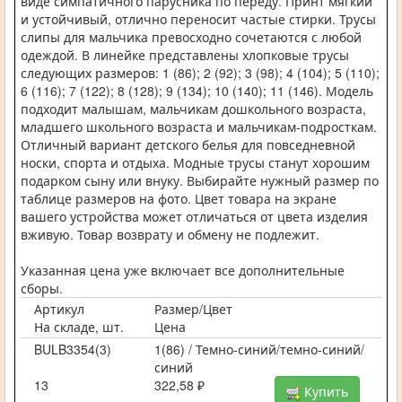
виде симпатичного парусника по переду. Принт мягкий
и устойчивый, отлично переносит частые стирки. Трусы
слипы для мальчика превосходно сочетаются с любой
одеждой. В линейке представлены хлопковые трусы
следующих размеров: 1 (86); 2 (92); 3 (98); 4 (104); 5 (110);
6 (116); 7 (122); 8 (128); 9 (134); 10 (140); 11 (146). Модель
подходит малышам, мальчикам дошкольного возраста,
младшего школьного возраста и мальчикам-подросткам.
Отличный вариант детского белья для повседневной
носки, спорта и отдыха. Модные трусы станут хорошим
подарком сыну или внуку. Выбирайте нужный размер по
таблице размеров на фото. Цвет товара на экране
вашего устройства может отличаться от цвета изделия
вживую. Товар возврату и обмену не подлежит.
Указанная цена уже включает все дополнительные
сборы.
Артикул
Размер/Цвет
На складе, шт.
Цена
BULB3354(3)
1(86) / Темно-синий/темно-синий/
синий
13
322,58 ₽
Купить