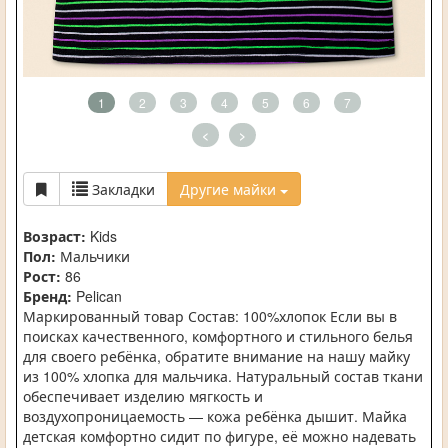
1
2
3
4
5
6
7
<
>
Закладки
Другие майки
Возраст:
Kids
Пол:
Мальчики
Рост:
86
Бренд:
Pelican
Маркированный товар Состав: 100%хлопок Если вы в
поисках качественного, комфортного и стильного белья
для своего ребёнка, обратите внимание на нашу майку
из 100% хлопка для мальчика. Натуральный состав ткани
обеспечивает изделию мягкость и
воздухопроницаемость — кожа ребёнка дышит. Майка
детская комфортно сидит по фигуре, её можно надевать