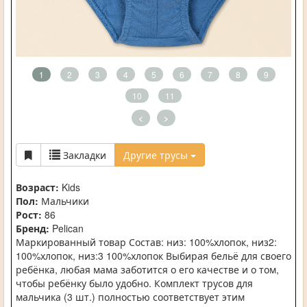
1
2
3
4
5
6
7
8
9
10
11
<
>
Закладки
Другие трусы
Возраст:
Kids
Пол:
Мальчики
Рост:
86
Бренд:
Pelican
Маркированный товар Состав: низ: 100%хлопок, низ2:
100%хлопок, низ:3 100%хлопок Выбирая бельё для своего
ребёнка, любая мама заботится о его качестве и о том,
чтобы ребёнку было удобно. Комплект трусов для
мальчика (3 шт.) полностью соответствует этим