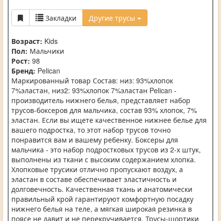
Закладки
Другие трусы
Возраст:
Kids
Пол:
Мальчики
Рост:
98
Бренд:
Pelican
Маркированный товар Состав: низ: 93%хлопок
7%эластан, низ2: 93%хлопок 7%эластан Pelican -
производитель нижнего белья, представляет набор
трусов-боксеров для мальчика, состав 93% хлопок, 7%
эластан. Если вы ищете качественное нижнее белье для
вашего подростка, то этот набор трусов точно
понравится вам и вашему ребенку. Боксеры для
мальчика - это набор подростковых трусов из 2-х штук,
выполнены из ткани с высоким содержанием хлопка.
Хлопковые трусики отлично пропускают воздух, а
эластан в составе обеспечивает эластичность и
долговечность. Качественная ткань и анатомически
правильный крой гарантируют комфортную посадку
нижнего белья на теле, а мягкая широкая резинка в
поясе не давит и не перекручивается. Трусы-шортики