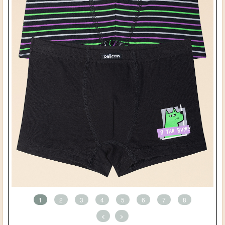
1
2
3
4
5
6
7
8
<
>