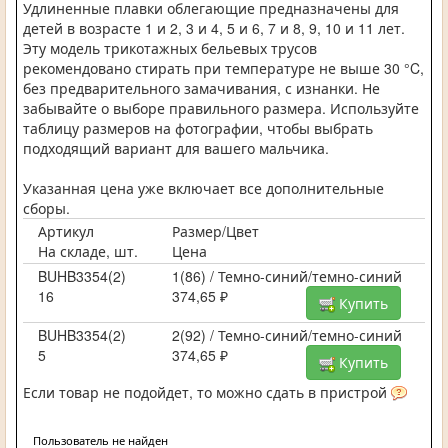
Удлиненные плавки облегающие предназначены для
детей в возрасте 1 и 2, 3 и 4, 5 и 6, 7 и 8, 9, 10 и 11 лет.
Эту модель трикотажных бельевых трусов
рекомендовано стирать при температуре не выше 30 °C,
без предварительного замачивания, с изнанки. Не
забывайте о выборе правильного размера. Используйте
таблицу размеров на фотографии, чтобы выбрать
подходящий вариант для вашего мальчика.
Указанная цена уже включает все дополнительные
сборы.
Артикул
Размер/Цвет
На складе, шт.
Цена
BUHB3354(2)
1(86) / Темно-синий/темно-синий
16
374,65 ₽
Купить
BUHB3354(2)
2(92) / Темно-синий/темно-синий
5
374,65 ₽
Купить
Если товар не подойдет, то можно сдать в пристрой
Пользователь не найден