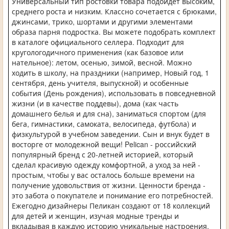
Универсальный тип ростовки товара подойдет высоким,
среднего роста и низким. Классно сочетается с брюками,
джинсами, трико, шортами и другими элементами
образа парня подростка. Вы можете подобрать комплект
в каталоге официального селлера. Подходит для
кругологодичного применения (как базовое или
нательное): летом, осенью, зимой, весной. Можно
ходить в школу, на праздники (например, Новый год, 1
сентября, день учителя, выпускной) и особенные
события (День рождения), использовать в повседневной
жизни (и в качестве поддевы), дома (как часть
домашнего белья и для сна), заниматься спортом (для
бега, гимнастики, самоката, велосипеда, футбола) и
физкультурой в учебном заведении. Сын и внук будет в
восторге от молодежной вещи! Pelican - российский
популярный бренд с 20-летней историей, который
сделал красивую одежду комфортной, а уход за ней -
простым, чтобы у вас осталось больше времени на
получение удовольствия от жизни. Ценности бренда -
это забота о покупателе и понимание его потребностей.
Ежегодно дизайнеры Пеликан создают от 18 коллекций
для детей и женщин, изучая модные тренды и
вкладывая в каждую историю уникальные настроения.