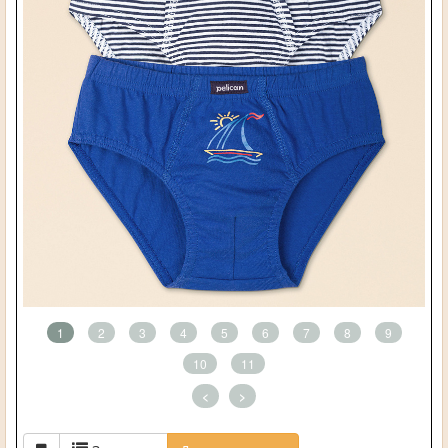
1
2
3
4
5
6
7
8
9
10
11
<
>