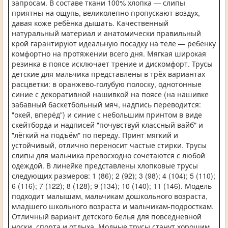
запросам. В составе ткани 100% хлопка — слипы
приятны на ощупь, великолепно пропускают воздух,
давая коже ребёнка дышать. Качественный
натуральный материал и анатомически правильный
крой гарантируют идеальную посадку на теле — ребёнку
комфортно на протяжении всего дня. Мягкая широкая
резинка в поясе исключает трение и дискомфорт. Трусы
детские для мальчика представлены в трёх вариантах
расцветки: в оранжево-голубую полоску, однотонные
синие с декоративной нашивкой на поясе (на нашивке
забавный баскетбольный мяч, надпись переводится:
"окей, вперёд") и синие с небольшим принтом в виде
скейтборда и надписей "почувствуй классный вайб" и
"лёгкий на подъём" по переду. Принт мягкий и
устойчивый, отлично переносит частые стирки. Трусы
слипы для мальчика превосходно сочетаются с любой
одеждой. В линейке представлены хлопковые трусы
следующих размеров: 1 (86); 2 (92); 3 (98); 4 (104); 5 (110);
6 (116); 7 (122); 8 (128); 9 (134); 10 (140); 11 (146). Модель
подходит малышам, мальчикам дошкольного возраста,
младшего школьного возраста и мальчикам-подросткам.
Отличный вариант детского белья для повседневной
носки, спорта и отдыха. Модные трусы станут хорошим