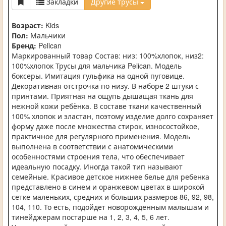
Закладки
Другие трусы
Возраст:
Kids
Пол:
Мальчики
Бренд:
Pelican
Маркированный товар Состав: низ: 100%хлопок, низ2:
100%хлопок Трусы для мальчика Pelican. Модель
боксеры. Имитация гульфика на одной пуговице.
Декоративная отстрочка по низу. В наборе 2 штуки с
принтами. Приятная на ощупь дышащая ткань для
нежной кожи ребёнка. В составе ткани качественный
100% хлопок и эластан, поэтому изделие долго сохраняет
форму даже после множества стирок, износостойкое,
практичное для регулярного применения. Модель
выполнена в соответствии с анатомическими
особенностями строения тела, что обеспечивает
идеальную посадку. Иногда такой тип называют
семейные. Красивое детское нижнее белье для ребенка
представлено в синем и оранжевом цветах в широкой
сетке маленьких, средних и больших размеров 86, 92, 98,
104, 110. То есть, подойдет новорожденным малышам и
тинейджерам постарше на 1, 2, 3, 4, 5, 6 лет.