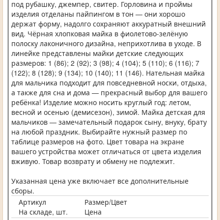
под рубашку, джемпер, свитер. Горловина и проймы
изделия отделаны пайпингом в тон — они хорошо
держат форму, надолго сохраняют аккуратный внешний
вид. Чёрная хлопковая майка в фиолетово-зелёную
полоску лаконичного дизайна, неприхотлива в уходе. В
линейке представлены майки детские следующих
размеров: 1 (86); 2 (92); 3 (98); 4 (104); 5 (110); 6 (116); 7
(122); 8 (128); 9 (134); 10 (140); 11 (146). Нательная майка
для мальчика подходит для повседневной носки, отдыха,
а также для сна и дома — прекрасный выбор для вашего
ребёнка! Изделие можно носить круглый год: летом,
весной и осенью (демисезон), зимой. Майка детская для
мальчиков — замечательный подарок сыну, внуку, брату
на любой праздник. Выбирайте нужный размер по
таблице размеров на фото. Цвет товара на экране
вашего устройства может отличаться от цвета изделия
вживую. Товар возврату и обмену не подлежит.
Указанная цена уже включает все дополнительные
сборы.
Артикул
Размер/Цвет
На складе, шт.
Цена