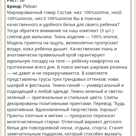
Рост:
86
Бренд:
Pelican
Маркированный товар Состав: низ: 100%хлопок, низ2:
100%хлопок, низ:3 100%хлопок Вы в поисках
качественного и удобного белья для своего ребёнка?
Тогда обратите внимание на наш комплект (3 шт.)
слипов для мальчика. Ткань изделия — 100% хлопок.
Модель приятна на ощупь, великолепно пропускает
воздух, кожа ребёнка дышит. Качественная ткань и
анатомически правильный крой гарантируют
идеальную посадку на теле — ребёнку комфортно на
протяжении всего дня. В поясе мягкая широкая резинка
— не давит и не перекручивается. В комплекте
представлены трусы трёх трендовых оттенков: нэви,
шалфей и фисташка. Темно-синий — универсальный и
подходящий к любой одежде. Темно-зеленый и светло-
зеленый — оригинальные и стильные цвета. Слипы
декорированы позитивными принтами. Перевод: "Будь
креативным. Вдохновленный творчеством. Хорошо".
Принты плотные и мягкие — прекрасно переносят
многочисленные стирки. Отличный вариант детского
белья для повседневной носки, отдыха, спорта. Станет
замечательным подарком, который способен вызвать