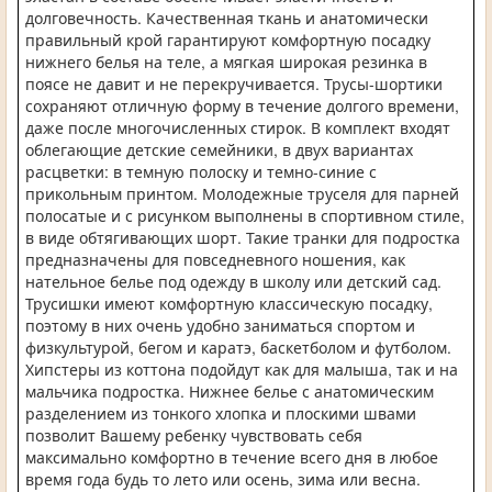
долговечность. Качественная ткань и анатомически
правильный крой гарантируют комфортную посадку
нижнего белья на теле, а мягкая широкая резинка в
поясе не давит и не перекручивается. Трусы-шортики
сохраняют отличную форму в течение долгого времени,
даже после многочисленных стирок. В комплект входят
облегающие детские семейники, в двух вариантах
расцветки: в темную полоску и темно-синие с
прикольным принтом. Молодежные труселя для парней
полосатые и с рисунком выполнены в спортивном стиле,
в виде обтягивающих шорт. Такие транки для подростка
предназначены для повседневного ношения, как
нательное белье под одежду в школу или детский сад.
Трусишки имеют комфортную классическую посадку,
поэтому в них очень удобно заниматься спортом и
физкультурой, бегом и каратэ, баскетболом и футболом.
Хипстеры из коттона подойдут как для малыша, так и на
мальчика подростка. Нижнее белье с анатомическим
разделением из тонкого хлопка и плоскими швами
позволит Вашему ребенку чувствовать себя
максимально комфортно в течение всего дня в любое
время года будь то лето или осень, зима или весна.