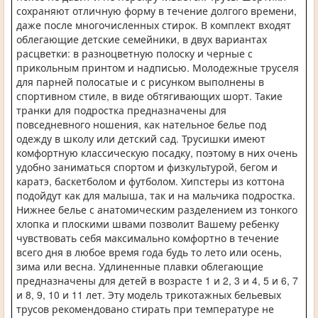
сохраняют отличную форму в течение долгого времени,
даже после многочисленных стирок. В комплект входят
облегающие детские семейники, в двух вариантах
расцветки: в разноцветную полоску и черные с
прикольным принтом и надписью. Молодежные труселя
для парней полосатые и с рисунком выполнены в
спортивном стиле, в виде обтягивающих шорт. Такие
транки для подростка предназначены для
повседневного ношения, как нательное белье под
одежду в школу или детский сад. Трусишки имеют
комфортную классическую посадку, поэтому в них очень
удобно заниматься спортом и физкультурой, бегом и
каратэ, баскетболом и футболом. Хипстеры из коттона
подойдут как для малыша, так и на мальчика подростка.
Нижнее белье с анатомическим разделением из тонкого
хлопка и плоскими швами позволит Вашему ребенку
чувствовать себя максимально комфортно в течение
всего дня в любое время года будь то лето или осень,
зима или весна. Удлиненные плавки облегающие
предназначены для детей в возрасте 1 и 2, 3 и 4, 5 и 6, 7
и 8, 9, 10 и 11 лет. Эту модель трикотажных бельевых
трусов рекомендовано стирать при температуре не