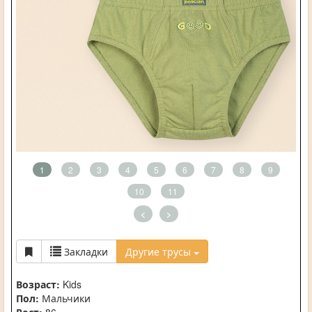
1
2
3
4
5
6
7
8
9
10
11
<
>
Закладки
Другие трусы
Возраст:
Kids
Пол:
Мальчики