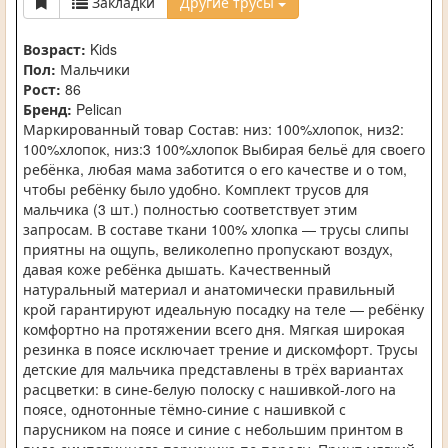
Закладки
Другие трусы
Возраст:
Kids
Пол:
Мальчики
Рост:
86
Бренд:
Pelican
Маркированный товар Состав: низ: 100%хлопок, низ2:
100%хлопок, низ:3 100%хлопок Выбирая бельё для своего
ребёнка, любая мама заботится о его качестве и о том,
чтобы ребёнку было удобно. Комплект трусов для
мальчика (3 шт.) полностью соответствует этим
запросам. В составе ткани 100% хлопка — трусы слипы
приятны на ощупь, великолепно пропускают воздух,
давая коже ребёнка дышать. Качественный
натуральный материал и анатомически правильный
крой гарантируют идеальную посадку на теле — ребёнку
комфортно на протяжении всего дня. Мягкая широкая
резинка в поясе исключает трение и дискомфорт. Трусы
детские для мальчика представлены в трёх вариантах
расцветки: в сине-белую полоску с нашивкой-лого на
поясе, однотонные тёмно-синие с нашивкой с
парусником на поясе и синие с небольшим принтом в