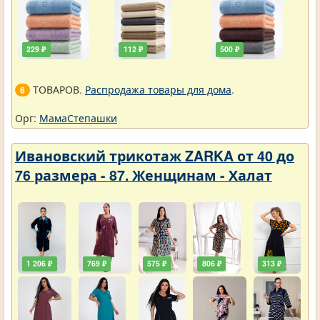
229 ₽
112 ₽
500 ₽
ТОВАРОВ.
Распродажа товары для дома
.
6
Орг:
МамаСтепашки
Ивановский трикотаж ZARKA от 40 до
76 размера - 87. Женщинам - Халат
1 206 ₽
769 ₽
575 ₽
806 ₽
313 ₽