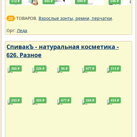
572 ₽
445 ₽
699 ₽
546 ₽
ТОВАРОВ.
Взрослые зонты, ремни, перчатки
.
25
Орг:
Леда
СпивакЪ - натуральная косметика -
626. Разное
260 ₽
226 ₽
95 ₽
677 ₽
313 ₽
243 ₽
305 ₽
677 ₽
294 ₽
434 ₽