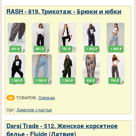
RASH - 819. Трикотаж - Брюки и юбки
591 ₽
991 ₽
781 ₽
1 265 ₽
1 080 ₽
1 265 ₽
1 080 ₽
1 264 ₽
434 ₽
756 ₽
ТОВАРОВ.
Одежда
.
36
Орг:
Дамское счастье
Darsi Trade - 512. Женское корсетное
белье - Fluide (Латвия)