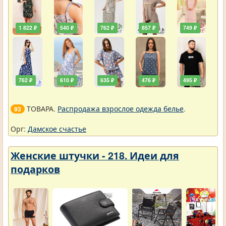
1 822 ₽
540 ₽
762 ₽
857 ₽
749 ₽
762 ₽
610 ₽
635 ₽
476 ₽
495 ₽
ТОВАРА.
Распродажа взрослое одежда белье
.
93
Орг:
Дамское счастье
Женские штучки - 218. Идеи для
подарков