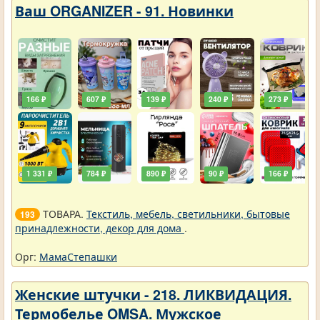
Ваш ORGANIZER - 91. Новинки
166 ₽
607 ₽
139 ₽
240 ₽
273 ₽
1 331 ₽
784 ₽
890 ₽
90 ₽
166 ₽
ТОВАРА.
Текстиль, мебель, светильники, бытовые
193
принадлежности, декор для дома
.
Орг:
МамаСтепашки
Женские штучки - 218. ЛИКВИДАЦИЯ.
Термобелье OMSA. Мужское