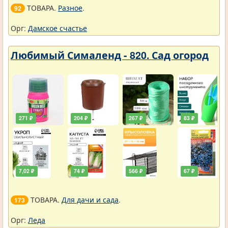
ТОВАРА.
Разное
.
92
Орг:
Дамское счастье
Любимый Сималенд - 820. Сад огород
271 ₽
204 ₽
267 ₽
83 ₽
7,02 ₽
74 ₽
566 ₽
67 ₽
ТОВАРА.
Для дачи и сада
.
173
Орг:
Леда