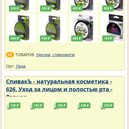
534 ₽
534 ₽
883 ₽
883 ₽
534 ₽
534 ₽
883 ₽
154 ₽
ТОВАРОВ.
Удочки, спиннинги
.
99
Орг:
Леда
СпивакЪ - натуральная косметика -
626. Уход за лицом и полостью рта -
Разное
192 ₽
192 ₽
192 ₽
226 ₽
278 ₽