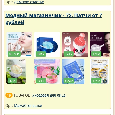
Орг:
Дамское счастье
Модный магазинчик - 72. Патчи от 7
рублей
21,78 ₽
182 ₽
174 ₽
174 ₽
87 ₽
174 ₽
8,72 ₽
174 ₽
ТОВАРОВ.
Уходовая для лица
.
19
Орг:
МамаСтепашки