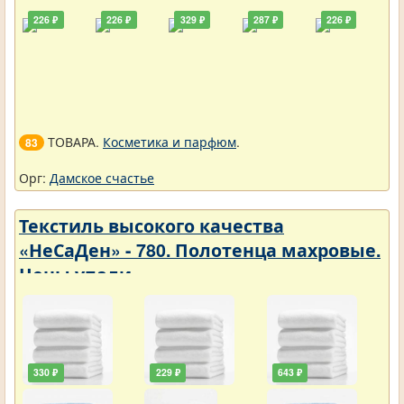
226 ₽
226 ₽
329 ₽
287 ₽
226 ₽
ТОВАРА.
Косметика и парфюм
.
83
Орг:
Дамское счастье
Текстиль высокого качества
«НеСаДен» - 780. Полотенца махровые.
Цены упали
330 ₽
229 ₽
643 ₽