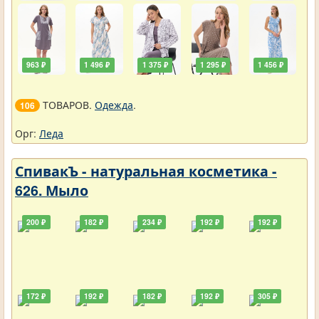
963 ₽
1 496 ₽
1 375 ₽
1 295 ₽
1 456 ₽
ТОВАРОВ.
Одежда
.
106
Орг:
Леда
СпивакЪ - натуральная косметика -
626. Мыло
200 ₽
182 ₽
234 ₽
192 ₽
192 ₽
172 ₽
192 ₽
182 ₽
192 ₽
305 ₽