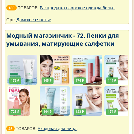
ТОВАРОВ.
Распродажа взрослое одежда белье
.
189
Орг:
Дамское счастье
Модный магазинчик - 72. Пенки для
умывания, матирующие салфетки
173 ₽
145 ₽
174 ₽
144 ₽
726 ₽
144 ₽
123 ₽
174 ₽
ТОВАРОВ.
Уходовая для лица
.
45