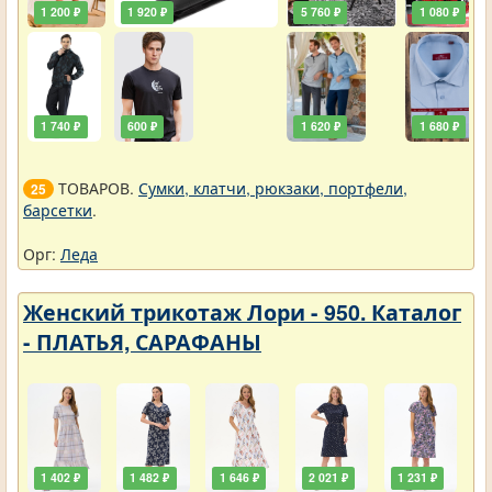
1 200 ₽
1 920 ₽
5 760 ₽
1 080 ₽
1 740 ₽
600 ₽
1 620 ₽
1 680 ₽
ТОВАРОВ.
Сумки, клатчи, рюкзаки, портфели,
25
барсетки
.
Орг:
Леда
Женский трикотаж Лори - 950. Каталог
- ПЛАТЬЯ, САРАФАНЫ
1 402 ₽
1 482 ₽
1 646 ₽
2 021 ₽
1 231 ₽