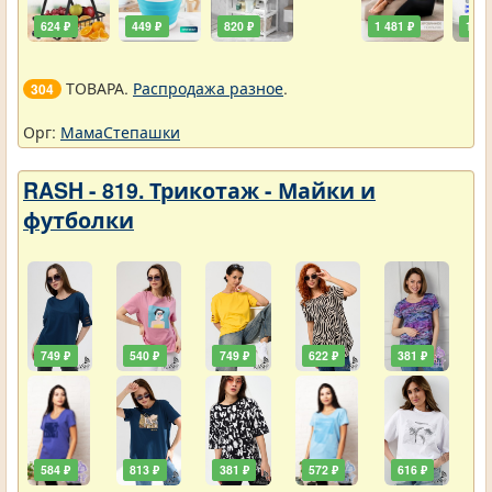
624 ₽
449 ₽
820 ₽
1 481 ₽
111 
ТОВАРА.
Распродажа разное
.
304
Орг:
МамаСтепашки
RASH - 819. Трикотаж - Майки и
футболки
749 ₽
540 ₽
749 ₽
622 ₽
381 ₽
584 ₽
813 ₽
381 ₽
572 ₽
616 ₽