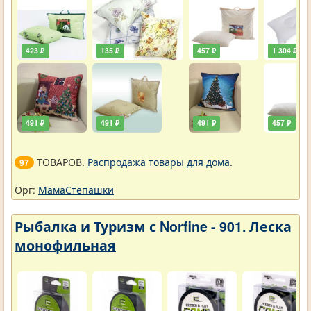
423 ₽
135 ₽
457 ₽
1 304 ₽
491 ₽
491 ₽
491 ₽
457 ₽
ТОВАРОВ.
Распродажа товары для дома
.
97
Орг:
МамаСтепашки
Рыбалка и Туризм с Norfine - 901. Леска
монофильная