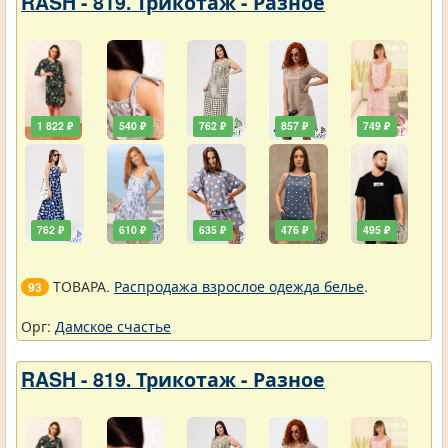
RASH - 819. Трикотаж - Разное
1 822 ₽
540 ₽
762 ₽
857 ₽
749 ₽
762 ₽
610 ₽
635 ₽
476 ₽
495 ₽
ТОВАРА.
Распродажа взрослое одежда белье
.
93
Орг:
Дамское счастье
RASH - 819. Трикотаж - Разное