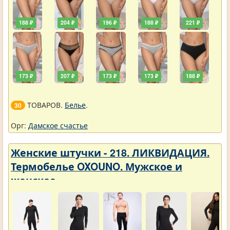
188 ₽
204 ₽
196 ₽
188 ₽
221 ₽
173 ₽
207 ₽
173 ₽
173 ₽
188 ₽
ТОВАРОВ.
Белье
.
30
Орг:
Дамское счастье
Женские штучки - 218. ЛИКВИДАЦИЯ.
Термобелье OXOUNO. Мужское и
женское