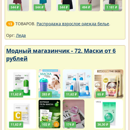
544 ₽
544 ₽
544 ₽
494 ₽
1 181 ₽
ТОВАРОВ.
Распродажа взрослое одежда белье
.
13
Орг:
Леда
Модный магазинчик - 72. Маски от 6
рублей
11,62 ₽
283 ₽
11,62 ₽
65 ₽
11,62 ₽
102 ₽
174 ₽
36,30 ₽