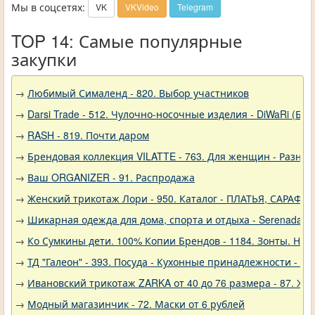
Мы в соцсетях:
VK
VKVideo
Telegram
TOP 14: Самые популярные
закупки
→
Любимый Сималенд - 820. Выбор участников
→
Darsi Trade - 512. Чулочно-носочные изделия - DiWaRi (Бел
→
RASH - 819. Почти даром
→
Брендовая коллекция VILATTE - 763. Для женщин - Разное
→
Ваш ORGANIZER - 91. Распродажа
→
Женский трикотаж Лори - 950. Каталог - ПЛАТЬЯ, САРАФА
→
Шикарная одежда для дома, спорта и отдыха - Serenada - 
→
Ко Сумкины дети. 100% Копии Брендов - 1184. Зонты. Нов
→
ТД "Галеон" - 393. Посуда - Кухонные принадлежности - Ак
→
Ивановский трикотаж ZARKA от 40 до 76 размера - 87. Же
→
Модный магазинчик - 72. Маски от 6 рублей