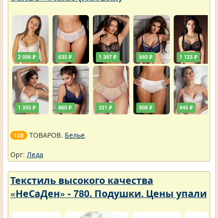
2 056 ₽
635 ₽
1 397 ₽
840 ₽
1 123 ₽
1 335 ₽
860 ₽
321 ₽
908 ₽
945 ₽
ТОВАРОВ.
Белье
.
108
Орг:
Леда
Текстиль высокого качества
«НеСаДен» - 780. Подушки. Цены упали