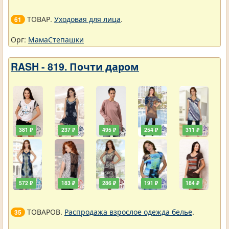
ТОВАР.
Уходовая для лица
.
61
Орг:
МамаСтепашки
RASH - 819. Почти даром
381 ₽
237 ₽
495 ₽
254 ₽
311 ₽
572 ₽
183 ₽
286 ₽
191 ₽
184 ₽
ТОВАРОВ.
Распродажа взрослое одежда белье
.
35