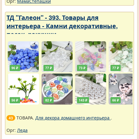
Орг:
МамаСтепашки
ТД "Галеон" - 393. Товары для
интерьера - Камни декоративные,
песок, ракушки
96 ₽
77 ₽
73 ₽
77 ₽
56 ₽
82 ₽
143 ₽
66 ₽
ТОВАРА.
Для декора домашнего интерьера
.
43
Орг:
Леда