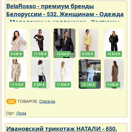
BelaRosso - премиум бренды
Белоруссии - 532. Женщинам - Одежда
- Молодежные коллекции - Костюмы
8 640 ₽
11 436 ₽
15 653 ₽
9 876 ₽
15 814 ₽
11 618 ₽
9 839 ₽
11 940 ₽
13 140 ₽
8 645 ₽
ТОВАРОВ.
Одежда
.
240
Орг:
Леда
Ивановский трикотаж НАТАЛИ - 650.