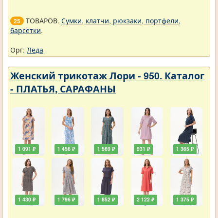
ТОВАРОВ.
Сумки, клатчи, рюкзаки, портфели,
25
барсетки
.
Орг:
Леда
Женский трикотаж Лори - 950. Каталог
- ПЛАТЬЯ, САРАФАНЫ
1 091 ₽
1 456 ₽
1 569 ₽
931 ₽
1 365 ₽
1 430 ₽
1 796 ₽
1 852 ₽
2 122 ₽
1 375 ₽