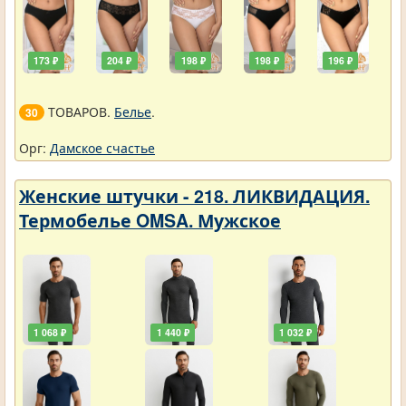
173 ₽
204 ₽
198 ₽
198 ₽
196 ₽
ТОВАРОВ.
Белье
.
30
Орг:
Дамское счастье
Женские штучки - 218. ЛИКВИДАЦИЯ.
Термобелье OMSA. Мужское
1 068 ₽
1 440 ₽
1 032 ₽