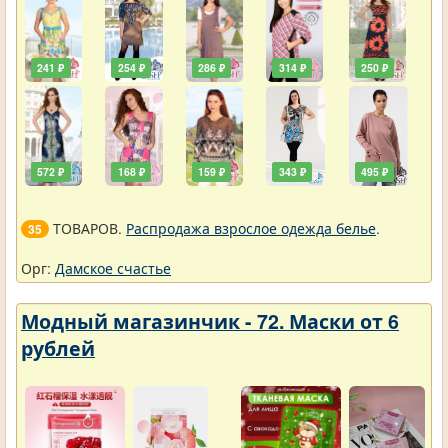
241 ₽
254 ₽
286 ₽
314 ₽
250 ₽
572 ₽
168 ₽
159 ₽
343 ₽
495 ₽
ТОВАРОВ.
Распродажа взрослое одежда белье
.
35
Орг:
Дамское счастье
Модный магазинчик - 72. Маски от 6
рублей