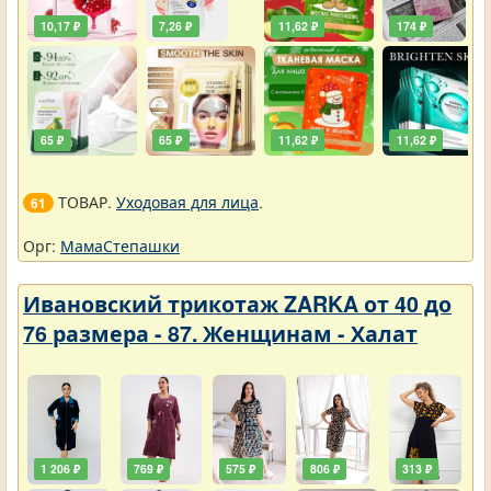
10,17 ₽
7,26 ₽
11,62 ₽
174 ₽
65 ₽
65 ₽
11,62 ₽
11,62 ₽
ТОВАР.
Уходовая для лица
.
61
Орг:
МамаСтепашки
Ивановский трикотаж ZARKA от 40 до
76 размера - 87. Женщинам - Халат
1 206 ₽
769 ₽
575 ₽
806 ₽
313 ₽