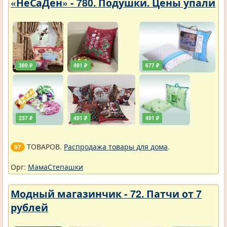
«НеСаДен» - 780. Подушки. Цены упали
389 ₽
491 ₽
677 ₽
237 ₽
491 ₽
491 ₽
ТОВАРОВ.
Распродажа товары для дома
.
97
Орг:
МамаСтепашки
Модный магазинчик - 72. Патчи от 7
рублей