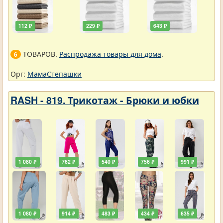
112 ₽
229 ₽
643 ₽
ТОВАРОВ.
Распродажа товары для дома
.
6
Орг:
МамаСтепашки
RASH - 819. Трикотаж - Брюки и юбки
1 080 ₽
762 ₽
540 ₽
756 ₽
991 ₽
1 080 ₽
914 ₽
483 ₽
434 ₽
635 ₽