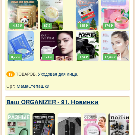
14,52 ₽
87 ₽
145 ₽
174 ₽
8,72 ₽
174 ₽
174 ₽
17,43 ₽
ТОВАРОВ.
Уходовая для лица
.
19
Орг:
МамаСтепашки
Ваш ORGANIZER - 91. Новинки