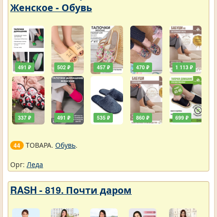
Женское - Обувь
491 ₽
502 ₽
457 ₽
470 ₽
1 113 ₽
337 ₽
491 ₽
535 ₽
860 ₽
699 ₽
ТОВАРА.
Обувь
.
44
Орг:
Леда
RASH - 819. Почти даром