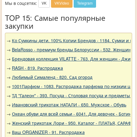
Мы в соцсетях:
VK
VKVideo
Telegram
TOP 15: Самые популярные
закупки
→
Ко Сумкины дети. 100% Копии Брендов - 1184. Сумки и кл
→
BelaRosso - премиум бренды Белоруссии - 532. Женщина
→
Брендовая коллекция VILATTE - 763. Для женщин - Джинс
→
RASH - 819. Распродажа
→
Любимый Сималенд - 820. Сад огород
→
1001Парфюм - 1083. Распродажа парфюма по низким цен
→
ТД "Галеон" - 393. Посуда - Столовая посуда и предметы с
→
Ивановский трикотаж НАТАЛИ - 650. Мужское - Обувь
→
Океан обуви для всей семьи - 6041. Для девочек - Ботинки
→
Женский трикотаж Лори - 950. Каталог - ПЛАТЬЯ, САРАФА
→
Ваш ORGANIZER - 91. Распродажа