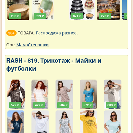
203 ₽
329 ₽
871 ₽
273 ₽
90 ₽
ТОВАРА.
Распродажа разное
.
304
Орг:
МамаСтепашки
RASH - 819. Трикотаж - Майки и
футболки
572 ₽
427 ₽
584 ₽
572 ₽
803 ₽