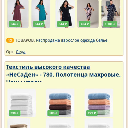
544 ₽
544 ₽
544 ₽
494 ₽
1 181 ₽
ТОВАРОВ.
Распродажа взрослое одежда белье
.
13
Орг:
Леда
Текстиль высокого качества
«НеСаДен» - 780. Полотенца махровые.
Цены упали
330 ₽
500 ₽
229 ₽