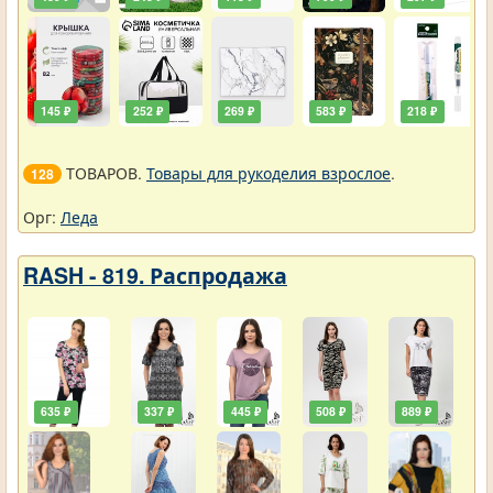
145 ₽
252 ₽
269 ₽
583 ₽
218 ₽
ТОВАРОВ.
Товары для рукоделия взрослое
.
128
Орг:
Леда
RASH - 819. Распродажа
635 ₽
337 ₽
445 ₽
508 ₽
889 ₽