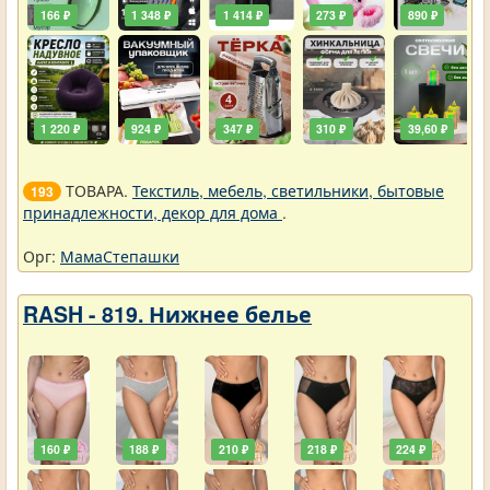
166 ₽
1 348 ₽
1 414 ₽
273 ₽
890 ₽
1 220 ₽
924 ₽
347 ₽
310 ₽
39,60 ₽
ТОВАРА.
Текстиль, мебель, светильники, бытовые
193
принадлежности, декор для дома
.
Орг:
МамаСтепашки
RASH - 819. Нижнее белье
160 ₽
188 ₽
210 ₽
218 ₽
224 ₽