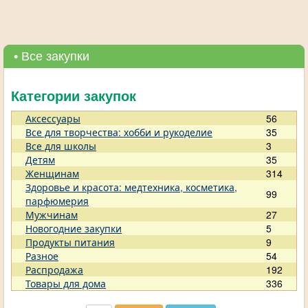
• Все закупки
Категории закупок
Аксессуары
56
Все для творчества: хобби и рукоделие
35
Все для школы
3
Детям
35
Женщинам
314
Здоровье и красота: медтехника, косметика,
99
парфюмерия
Мужчинам
27
Новогодние закупки
5
Продукты питания
9
Разное
54
Распродажа
192
Товары для дома
336