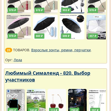
978 ₽
978 ₽
953 ₽
978 ₽
978 ₽
660 ₽
699 ₽
457 ₽
ТОВАРОВ.
Взрослые зонты, ремни, перчатки
.
25
Орг:
Леда
Любимый Сималенд - 820. Выбор
участников
489 ₽
243 ₽
113 ₽
799 ₽
297 ₽