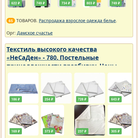
622 ₽
749 ₽
734 ₽
803 ₽
749 ₽
ТОВАРОВ.
Распродажа взрослое одежда белье
.
65
Орг:
Дамское счастье
Текстиль высокого качества
«НеСаДен» - 780. Постельные
принадлежности вразбивку. Цены
упали
186 ₽
254 ₽
728 ₽
643 ₽
169 ₽
373 ₽
237 ₽
305 ₽