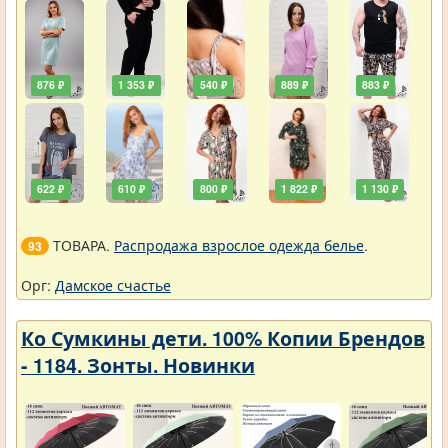
876 ₽
1 353 ₽
540 ₽
889 ₽
883 ₽
622 ₽
610 ₽
800 ₽
1 822 ₽
1 130 ₽
ТОВАРА.
Распродажа взрослое одежда белье
.
93
Орг:
Дамское счастье
Ко Сумкины дети. 100% Копии Брендов
- 1184. Зонты. Новинки