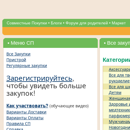
Совместные Покупки
•
Блоги
•
Форум для родителей
•
Маркет
• Меню СП
• Все заку
Все Закупки
Пристрой
Категори
Регулярные закупки
Аксессуар
Все для тв
Зарегистрируйтесь
,
рукоделие
чтобы увидеть больше
Все для ш
закупок!
Детям
Женщина
Здоровье 
Как участвовать?
(обучающее видео)
медтехник
Варианты Доставки
парфюме
Варианты Оплаты
Мужчина
Правила СП
Новогодни
Справка