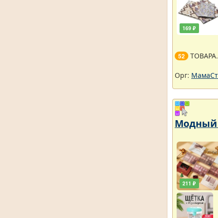
169 ₽
ТОВАРА
52
Орг:
МамаСт
Модный 
211 ₽