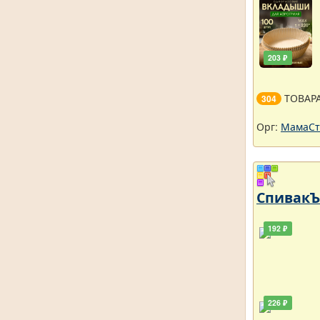
203 ₽
ТОВАР
304
Орг:
МамаСт
СпивакЪ 
192 ₽
226 ₽