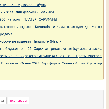
ЛИ - 650. Мужское - Обувь
и - 6041. Для девочек - Ботинки
950. Каталог - ПЛАТЬЯ, САРАФАНЫ
 спорта и отдыха - Serenada - 214. Женская одежда - Женские 
продажа
о-носочные изделия - Innamore (Италия)
ь бюджетно - 125. Cорочки трикотажные (кулирка и вискоза) от
еты из Башкирского питомника с ЗКС - 211. Цветы многолетние
. Предзаказ. Осень 2026. Агрофирма Семена Алтая. Луковицы. 
нки
Все товары