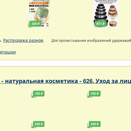
329 ₽
871 ₽
А.
Распродажа разное
.
Для пролистывания изображений удержива
епашки
- натуральная косметика - 626. Уход за ли
192 ₽
192 ₽
226 ₽
329 ₽