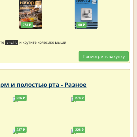
273 ₽
90 ₽
йте
и крутите колесико мыши
shift
Посмотреть закупку
цом и полостью рта - Разное
226 ₽
278 ₽
287 ₽
226 ₽