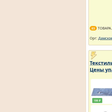
ТОВАРА
83
Орг:
Дамское
Текстил
Цены уп
186 ₽