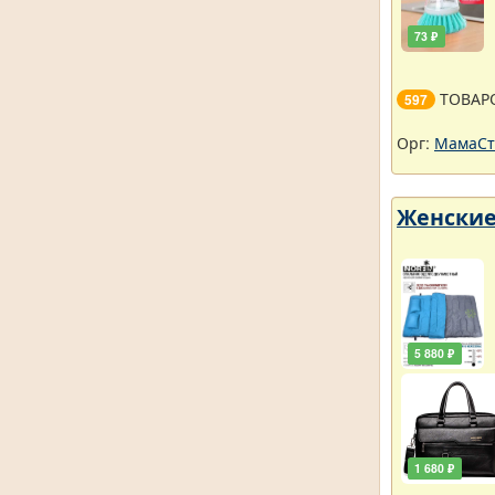
73 ₽
ТОВАР
597
Орг:
МамаСт
Женские
5 880 ₽
1 680 ₽