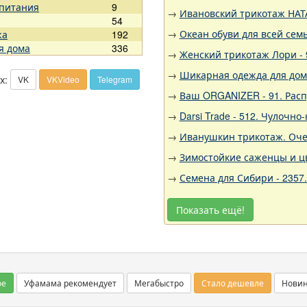
 питания
9
→
Ивановский трикотаж НАТА
54
→
Океан обуви для всей семь
жа
192
я дома
336
→
Женский трикотаж Лори - 
→
Шикарная одежда для дома,
х:
VK
VKVideo
Telegram
→
Ваш ORGANIZER - 91. Рас
→
Darsi Trade - 512. Чулочн
→
Иванушкин трикотаж. Очен
→
Зимостойкие саженцы и цв
→
Семена для Сибири - 2357
Показать ещё!
ое
Уфамама рекомендует
Мегабыстро
Стало дешевле
Нови