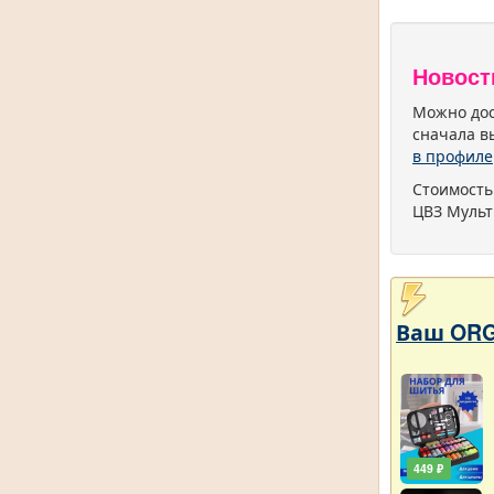
Новост
Можно дос
сначала в
в профиле
Стоимость
ЦВЗ Мульт
Ваш ORG
449 ₽