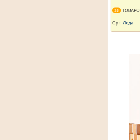
ТОВАРО
25
Орг:
Леда