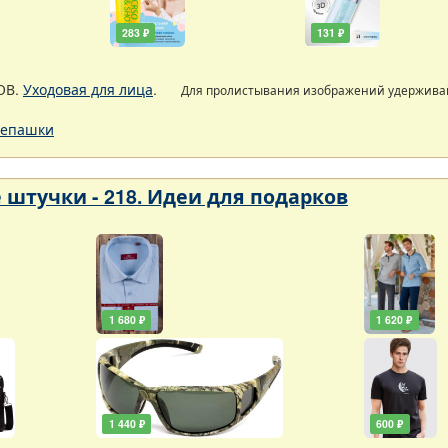
283 ₽
131 ₽
ОВ.
Уходовая для лица
.
Для пролистывания изображений удержив
епашки
 штучки - 218. Идеи для подарков
1 680 ₽
1 620 ₽
1 440 ₽
600 ₽