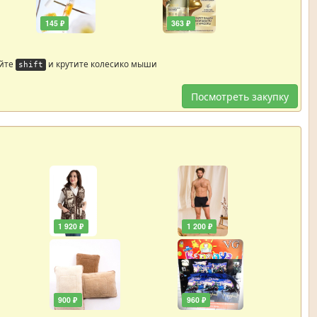
145 ₽
363 ₽
айте
и крутите колесико мыши
shift
Посмотреть закупку
1 920 ₽
1 200 ₽
900 ₽
960 ₽