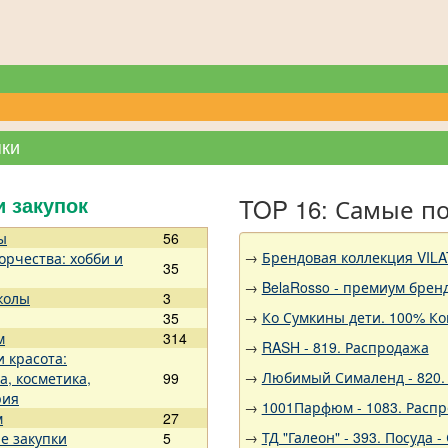
пки
TOP 16: Самые п
и закупок
ы
56
→
Брендовая коллекция VILA
орчества: хобби и
35
→
BelaRosso - премиум брен
колы
3
→
Ко Сумкины дети. 100% Ко
35
м
314
→
RASH - 819. Распродажа
и красота:
→
Любимый Сималенд - 820. 
а, косметика,
99
рия
→
1001Парфюм - 1083. Расп
м
27
→
ТД "Галеон" - 393. Посуда
е закупки
5