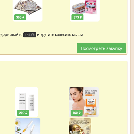
305 ₽
373 ₽
 удерживайте
и крутите колесико мыши
shift
Посмотреть закупку
290 ₽
160 ₽