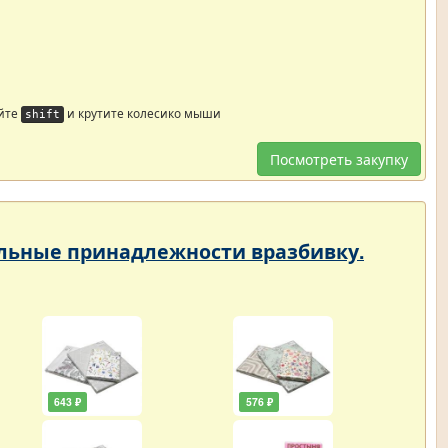
йте
и крутите колесико мыши
shift
Посмотреть закупку
тельные принадлежности вразбивку.
643 ₽
576 ₽