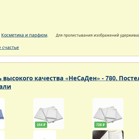
.
Косметика и парфюм
.
Для пролистывания изображений удержива
 счастье
ь высокого качества «НеСаДен» - 780. Пос
али
254 ₽
728 ₽