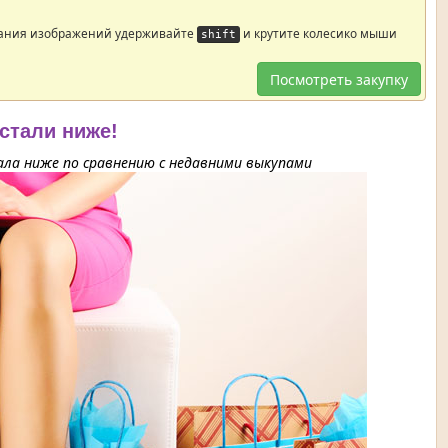
ания изображений удерживайте
и крутите колесико мыши
shift
Посмотреть закупку
 стали ниже!
ла ниже по сравнению с недавними выкупами