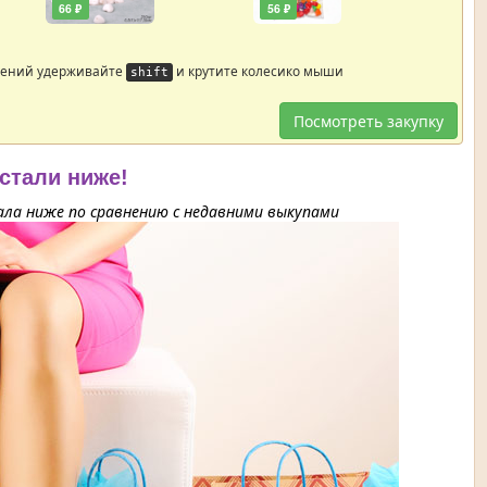
66 ₽
56 ₽
жений удерживайте
и крутите колесико мыши
shift
Посмотреть закупку
 стали ниже!
ла ниже по сравнению с недавними выкупами