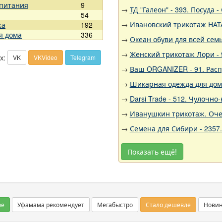
 питания
9
→
ТД "Галеон" - 393. Посуда
54
→
Ивановский трикотаж НАТА
жа
192
я дома
336
→
Океан обуви для всей семь
→
Женский трикотаж Лори - 
х:
VK
VKVideo
Telegram
→
Ваш ORGANIZER - 91. Рас
→
Шикарная одежда для дома,
→
Darsi Trade - 512. Чулочн
→
Иванушкин трикотаж. Очен
→
Семена для Сибири - 2357
Показать ещё!
ое
Уфамама рекомендует
Мегабыстро
Стало дешевле
Нови