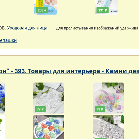
283 ₽
131 ₽
ОВ.
Уходовая для лица
.
Для пролистывания изображений удержив
епашки
он" - 393. Товары для интерьера - Камни д
77 ₽
73 ₽