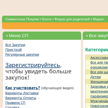
Совместные Покупки
•
Блоги
•
Форум для родителей
•
Маркет
• Меню СП
• Все заку
Все Закупки
Пристрой
Категори
Регулярные закупки
Аксессуар
Все для тв
Зарегистрируйтесь
,
рукоделие
чтобы увидеть больше
Все для ш
закупок!
Детям
Женщина
Здоровье 
Как участвовать?
(обучающее видео)
медтехник
Варианты Доставки
парфюме
Варианты Оплаты
Мужчина
Правила СП
Новогодни
Справка