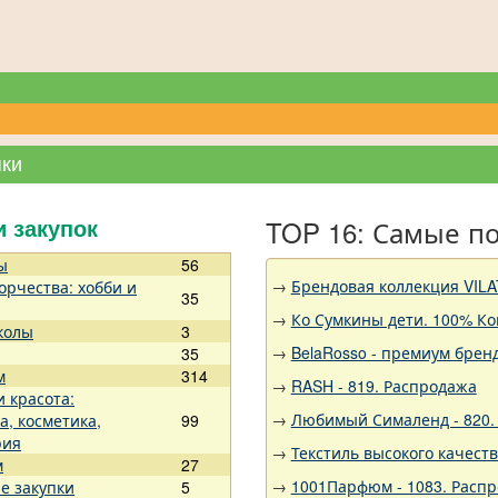
пки
TOP 16: Самые п
и закупок
ы
56
→
Брендовая коллекция VILA
орчества: хобби и
35
→
Ко Сумкины дети. 100% Ко
колы
3
→
BelaRosso - премиум брен
35
м
314
→
RASH - 819. Распродажа
и красота:
→
Любимый Сималенд - 820. 
а, косметика,
99
рия
→
Текстиль высокого качест
м
27
→
1001Парфюм - 1083. Расп
е закупки
5