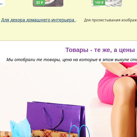
82 ₽
143 ₽
.
Для декора домашнего интерьера
.
Для пролистывания изобра
Товары - те же, а цены
Мы отобрали те товары, цена на которые в этом выкупе ста