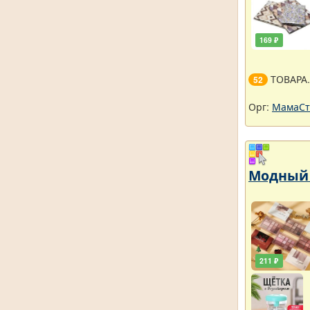
169 ₽
ТОВАРА
52
Орг:
МамаСт
Модный 
211 ₽