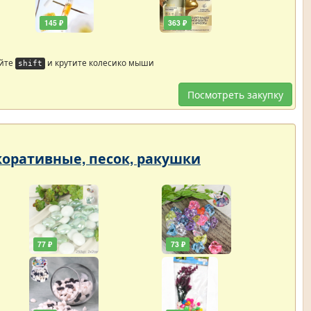
145 ₽
363 ₽
айте
и крутите колесико мыши
shift
Посмотреть закупку
екоративные, песок, ракушки
77 ₽
73 ₽