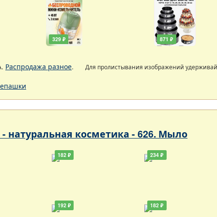
329 ₽
871 ₽
А.
Распродажа разное
.
Для пролистывания изображений удержива
епашки
- натуральная косметика - 626. Мыло
182 ₽
234 ₽
192 ₽
182 ₽