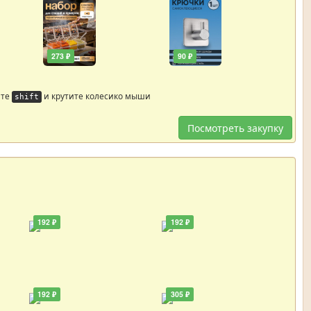
273 ₽
90 ₽
йте
и крутите колесико мыши
shift
Посмотреть закупку
192 ₽
192 ₽
192 ₽
305 ₽