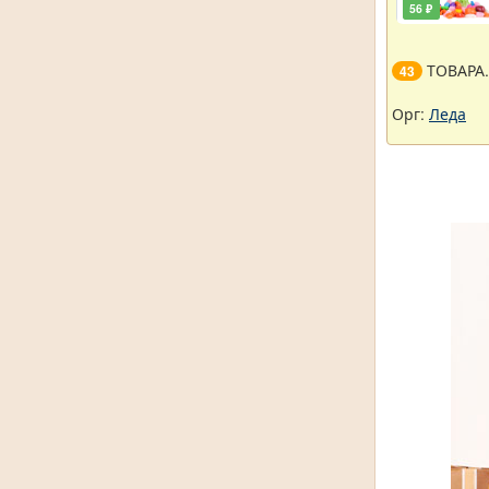
56 ₽
ТОВАРА
43
Орг:
Леда