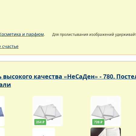
Косметика и парфюм
.
Для пролистывания изображений удерживай
 счастье
ь высокого качества «НеСаДен» - 780. Пос
али
254 ₽
728 ₽