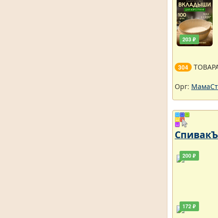
203 ₽
ТОВАР
304
Орг:
МамаСт
СпивакЪ 
200 ₽
172 ₽