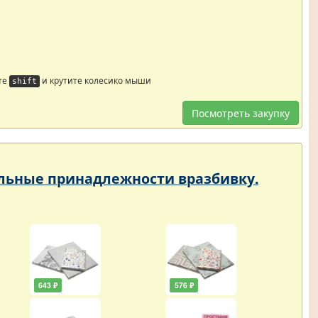
те
и крутите колесико мыши
shift
Посмотреть закупку
тельные принадлежности вразбивку.
643 ₽
576 ₽