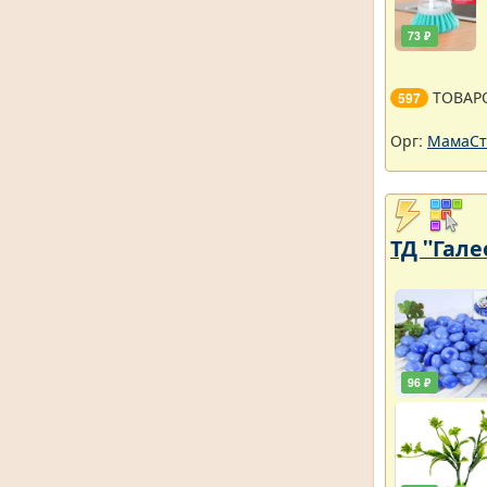
73 ₽
ТОВАР
597
Орг:
МамаСт
ТД "Гале
96 ₽