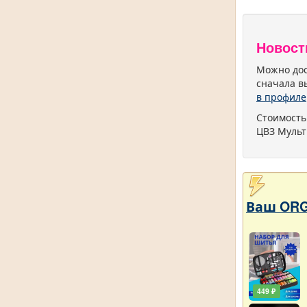
Новост
Можно дос
сначала в
в профиле
Стоимость
ЦВЗ Мульт
Ваш ORG
449 ₽