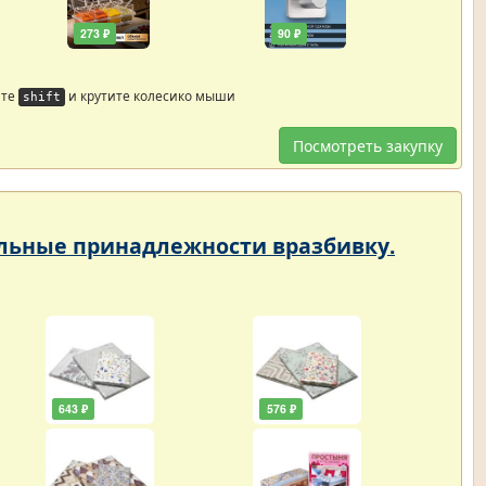
273 ₽
90 ₽
йте
и крутите колесико мыши
shift
Посмотреть закупку
тельные принадлежности вразбивку.
643 ₽
576 ₽