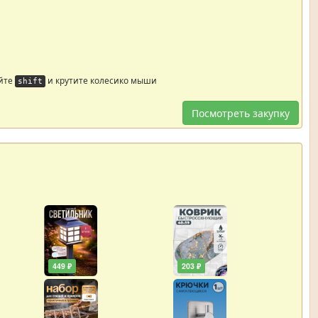
йте
и крутите колесико мыши
shift
Посмотреть закупку
449 ₽
203 ₽