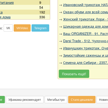
 питания
9
→
Ивановский трикотаж НАТА
54
→
Океан обуви для всей семь
жа
192
я дома
336
→
Женский трикотаж Лори - 
→
Шикарная одежда для дома,
х:
VK
VKVideo
Telegram
→
Ваш ORGANIZER - 91. Рас
→
Darsi Trade - 512. Чулочн
→
Иванушкин трикотаж. Очен
→
Зимостойкие саженцы и цв
→
Семена для Сибири - 2357
Показать ещё!
ое
Уфамама рекомендует
Мегабыстро
Стало дешевле
Нови