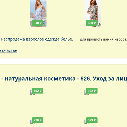
610 ₽
800 ₽
.
Распродажа взрослое одежда белье
.
Для пролистывания изобр
 счастье
- натуральная косметика - 626. Уход за ли
192 ₽
192 ₽
226 ₽
329 ₽