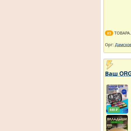
ТОВАРА
83
Орг:
Дамское
Ваш ORG
449 ₽