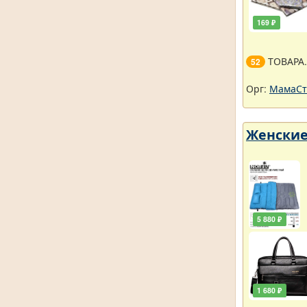
169 ₽
ТОВАРА
52
Орг:
МамаСт
Женские
5 880 ₽
1 680 ₽