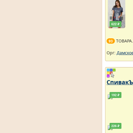
622 ₽
ТОВАРА
93
Орг:
Дамское
СпивакЪ 
192 ₽
226 ₽