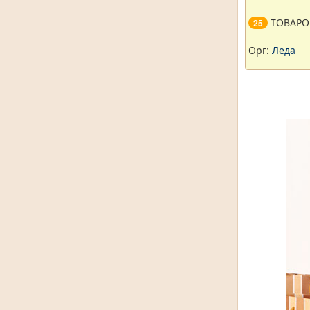
ТОВАРО
25
Орг:
Леда