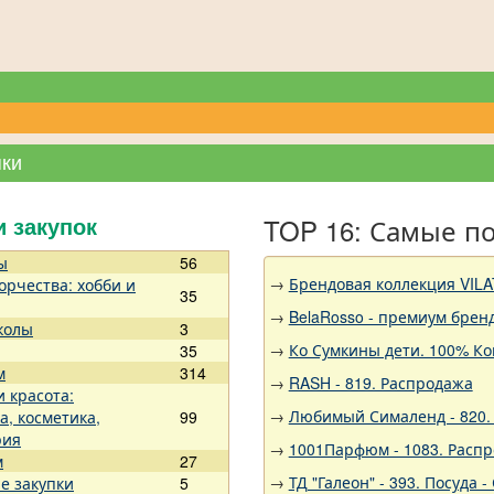
пки
TOP 16: Самые п
и закупок
ы
56
→
Брендовая коллекция VILA
орчества: хобби и
35
→
BelaRosso - премиум брен
колы
3
→
Ко Сумкины дети. 100% Ко
35
м
314
→
RASH - 819. Распродажа
и красота:
→
Любимый Сималенд - 820. 
а, косметика,
99
рия
→
1001Парфюм - 1083. Расп
м
27
→
ТД "Галеон" - 393. Посуда
е закупки
5