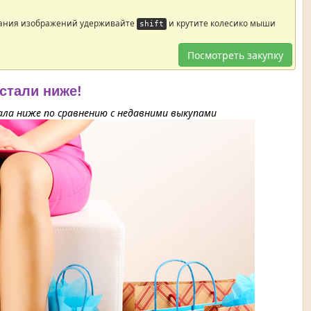
ания изображений удерживайте
и крутите колесико мыши
shift
Посмотреть закупку
 стали ниже!
ла ниже по сравнению с недавними выкупами