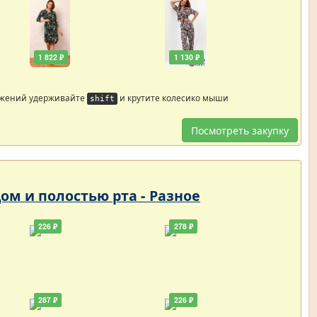
1 822 ₽
1 130 ₽
ажений удерживайте
и крутите колесико мыши
shift
Посмотреть закупку
цом и полостью рта - Разное
226 ₽
278 ₽
287 ₽
226 ₽