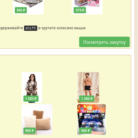
305 ₽
373 ₽
 удерживайте
и крутите колесико мыши
shift
Посмотреть закупку
1 920 ₽
1 200 ₽
900 ₽
960 ₽