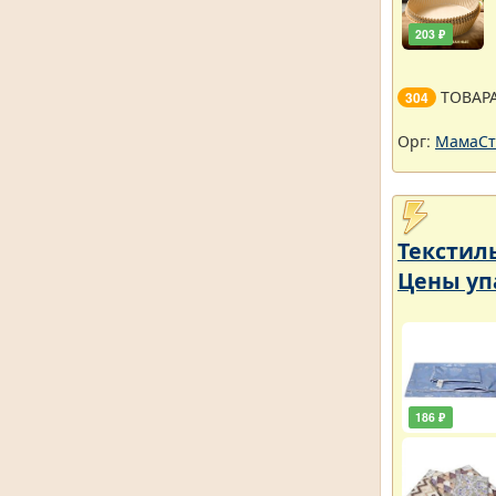
203 ₽
ТОВАР
304
Орг:
МамаСт
Текстил
Цены уп
186 ₽