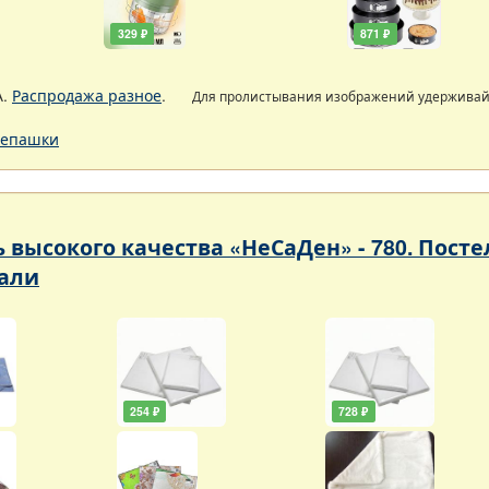
329 ₽
871 ₽
А.
Распродажа разное
.
Для пролистывания изображений удержива
епашки
ь высокого качества «НеСаДен» - 780. Пос
али
254 ₽
728 ₽