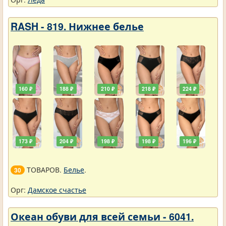
RASH - 819. Нижнее белье
160 ₽
188 ₽
210 ₽
218 ₽
224 ₽
173 ₽
204 ₽
198 ₽
198 ₽
196 ₽
ТОВАРОВ.
Белье
.
30
Орг:
Дамское счастье
Океан обуви для всей семьи - 6041.