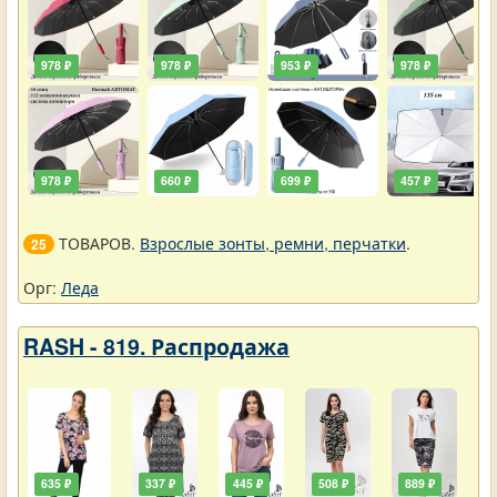
978 ₽
978 ₽
953 ₽
978 ₽
978 ₽
660 ₽
699 ₽
457 ₽
ТОВАРОВ.
Взрослые зонты, ремни, перчатки
.
25
Орг:
Леда
RASH - 819. Распродажа
635 ₽
337 ₽
445 ₽
508 ₽
889 ₽