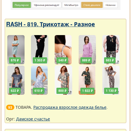
RASH - 819. Трикотаж - Разное
876 ₽
1 353 ₽
540 ₽
889 ₽
883 ₽
622 ₽
610 ₽
800 ₽
1 822 ₽
1 130 ₽
ТОВАРА.
Распродажа взрослое одежда белье
.
93
Орг:
Дамское счастье