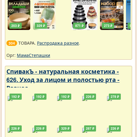
203 ₽
329 ₽
871 ₽
273 ₽
90 ₽
ТОВАРА.
Распродажа разное
.
304
Орг:
МамаСтепашки
СпивакЪ - натуральная косметика -
626. Уход за лицом и полостью рта -
Разное
192 ₽
192 ₽
192 ₽
226 ₽
278 ₽
226 ₽
226 ₽
329 ₽
287 ₽
226 ₽