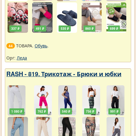
337 ₽
491 ₽
535 ₽
860 ₽
699 ₽
ТОВАРА.
Обувь
.
44
Орг:
Леда
RASH - 819. Трикотаж - Брюки и юбки
1 080 ₽
762 ₽
540 ₽
756 ₽
991 ₽