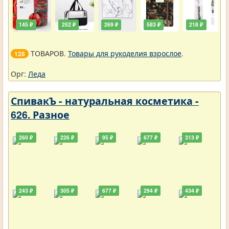
145 ₽
252 ₽
269 ₽
583 ₽
218 ₽
ТОВАРОВ.
Товары для рукоделия взрослое
.
128
Орг:
Леда
СпивакЪ - натуральная косметика -
626. Разное
260 ₽
226 ₽
95 ₽
677 ₽
313 ₽
243 ₽
305 ₽
677 ₽
294 ₽
434 ₽