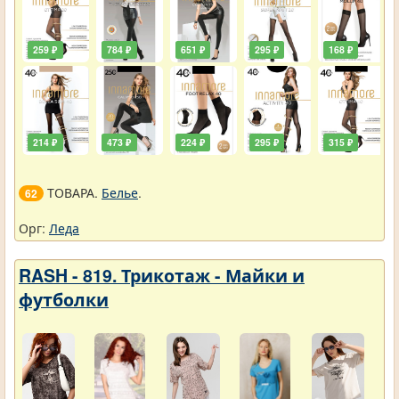
259 ₽
784 ₽
651 ₽
295 ₽
168 ₽
214 ₽
473 ₽
224 ₽
295 ₽
315 ₽
ТОВАРА.
Белье
.
62
Орг:
Леда
RASH - 819. Трикотаж - Майки и
футболки