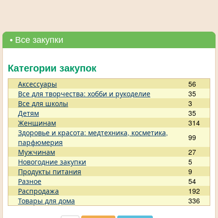
• Все закупки
Категории закупок
Аксессуары
56
Все для творчества: хобби и рукоделие
35
Все для школы
3
Детям
35
Женщинам
314
Здоровье и красота: медтехника, косметика,
99
парфюмерия
Мужчинам
27
Новогодние закупки
5
Продукты питания
9
Разное
54
Распродажа
192
Товары для дома
336