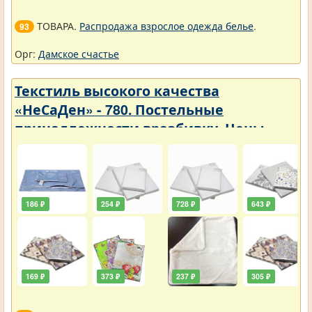
ТОВАРА.
Распродажа взрослое одежда белье
.
93
Орг:
Дамское счастье
Текстиль высокого качества
«НеСаДен» - 780. Постельные
принадлежности вразбивку. Цены
упали
186 ₽
254 ₽
728 ₽
643 ₽
169 ₽
373 ₽
237 ₽
305 ₽