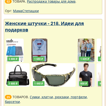
ТОВАРА.
Распродажа товары для дома
.
52
Орг:
МамаСтепашки
Женские штучки - 218. Идеи для
подарков
5 880 ₽
1 680 ₽
1 620 ₽
1 920
1 680 ₽
1 440 ₽
600 ₽
900 ₽
ТОВАРОВ.
Сумки, клатчи, рюкзаки, портфели,
25
барсетки
.