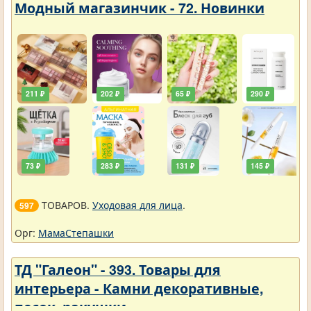
Модный магазинчик - 72. Новинки
211 ₽
202 ₽
65 ₽
290 ₽
73 ₽
283 ₽
131 ₽
145 ₽
ТОВАРОВ.
Уходовая для лица
.
597
Орг:
МамаСтепашки
ТД "Галеон" - 393. Товары для
интерьера - Камни декоративные,
песок, ракушки