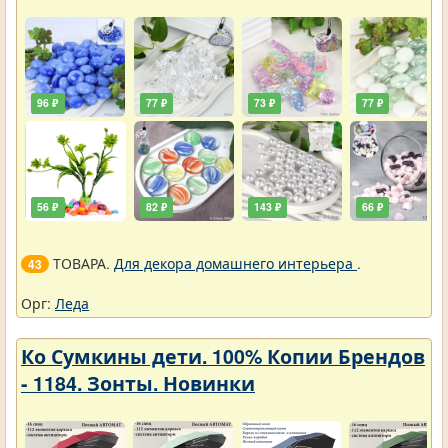
96 ₽
77 ₽
73 ₽
77 ₽
56 ₽
82 ₽
143 ₽
66 ₽
ТОВАРА.
Для декора домашнего интерьера
.
43
Орг:
Леда
Ко Сумкины дети. 100% Копии Брендов
- 1184. Зонты. Новинки