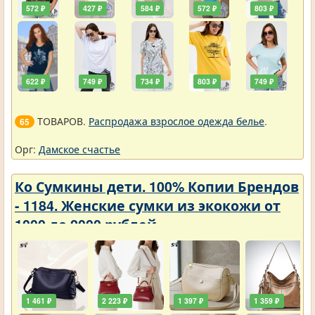
572 ₽
427 ₽
584 ₽
572 ₽
803 ₽
622 ₽
749 ₽
734 ₽
803 ₽
749 ₽
ТОВАРОВ.
Распродажа взрослое одежда белье
.
65
Орг:
Дамское счастье
Ко Сумкины дети. 100% Копии Брендов
- 1184. Женские сумки из экокожи от
1000 до 2000 рублей
1 461 ₽
2 223 ₽
1 397 ₽
1 359 ₽