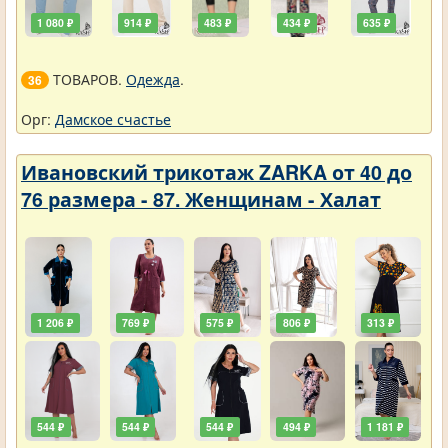
1 080 ₽
914 ₽
483 ₽
434 ₽
635 ₽
ТОВАРОВ.
Одежда
.
36
Орг:
Дамское счастье
Ивановский трикотаж ZARKA от 40 до
76 размера - 87. Женщинам - Халат
1 206 ₽
769 ₽
575 ₽
806 ₽
313 ₽
544 ₽
544 ₽
544 ₽
494 ₽
1 181 ₽