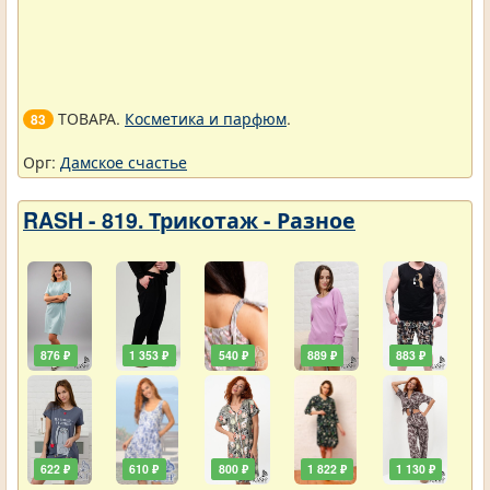
ТОВАРА.
Косметика и парфюм
.
83
Орг:
Дамское счастье
RASH - 819. Трикотаж - Разное
876 ₽
1 353 ₽
540 ₽
889 ₽
883 ₽
622 ₽
610 ₽
800 ₽
1 822 ₽
1 130 ₽