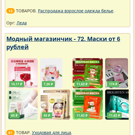
ТОВАРОВ.
Распродажа взрослое одежда белье
.
13
Орг:
Леда
Модный магазинчик - 72. Маски от 6
рублей
10,17 ₽
7,26 ₽
11,62 ₽
174 ₽
65 ₽
65 ₽
11,62 ₽
11,62 ₽
ТОВАР.
Уходовая для лица
.
61