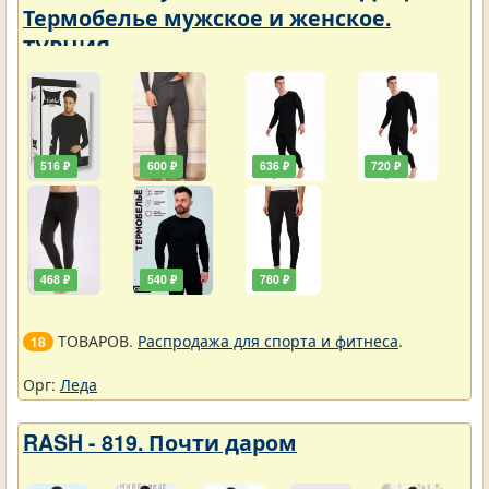
Термобелье мужское и женское.
ТУРЦИЯ
516 ₽
600 ₽
636 ₽
720 ₽
468 ₽
540 ₽
780 ₽
ТОВАРОВ.
Распродажа для спорта и фитнеса
.
18
Орг:
Леда
RASH - 819. Почти даром