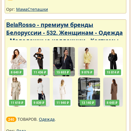
Орг:
МамаСтепашки
BelaRosso - премиум бренды
Белоруссии - 532. Женщинам - Одежда
- Молодежные коллекции - Костюмы
8 640 ₽
11 436 ₽
15 653 ₽
9 876 ₽
15 814 ₽
11 618 ₽
9 839 ₽
11 940 ₽
13 140 ₽
8 645 ₽
ТОВАРОВ.
Одежда
.
240
Орг:
Леда