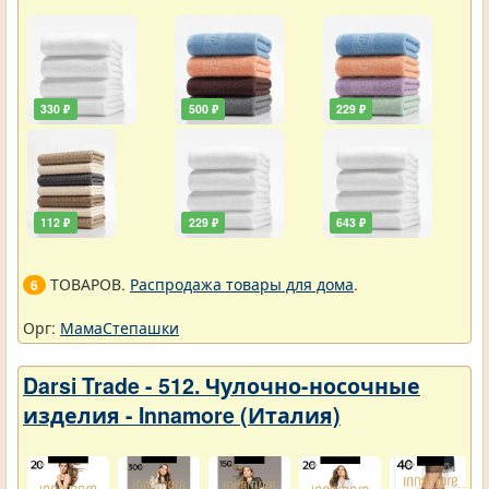
330 ₽
500 ₽
229 ₽
112 ₽
229 ₽
643 ₽
ТОВАРОВ.
Распродажа товары для дома
.
6
Орг:
МамаСтепашки
Darsi Trade - 512. Чулочно-носочные
изделия - Innamore (Италия)