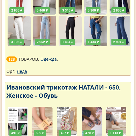
2 988 ₽
3 468 ₽
3 348 ₽
3 300 ₽
2 868 ₽
3 108 ₽
2 952 ₽
1 434 ₽
1 434 ₽
2 904 ₽
ТОВАРОВ.
Одежда
.
128
Орг:
Леда
Ивановский трикотаж НАТАЛИ - 650.
Женское - Обувь
491 ₽
502 ₽
457 ₽
470 ₽
1 113 ₽