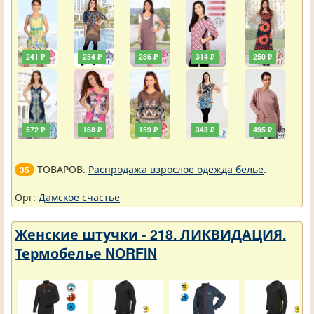
241 ₽
254 ₽
286 ₽
314 ₽
250 ₽
572 ₽
168 ₽
159 ₽
343 ₽
495 ₽
ТОВАРОВ.
Распродажа взрослое одежда белье
.
35
Орг:
Дамское счастье
Женские штучки - 218. ЛИКВИДАЦИЯ.
Термобелье NORFIN