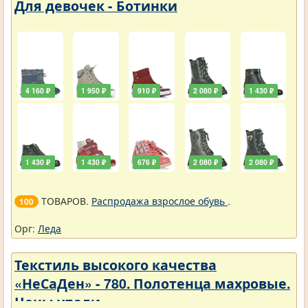
Для девочек - Ботинки
4 160 ₽
1 950 ₽
910 ₽
2 080 ₽
1 430 ₽
1 430 ₽
1 430 ₽
676 ₽
2 080 ₽
2 080 ₽
ТОВАРОВ.
Распродажа взрослое обувь
.
100
Орг:
Леда
Текстиль высокого качества
«НеСаДен» - 780. Полотенца махровые.
Цены упали