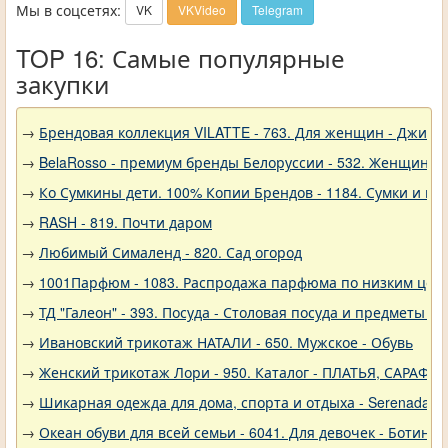
Мы в соцсетях:
VK
VKVideo
Telegram
TOP 16: Самые популярные
закупки
→
Брендовая коллекция VILATTE - 763. Для женщин - Джинс
→
BelaRosso - премиум бренды Белоруссии - 532. Женщина
→
Ко Сумкины дети. 100% Копии Брендов - 1184. Сумки и кл
→
RASH - 819. Почти даром
→
Любимый Сималенд - 820. Сад огород
→
1001Парфюм - 1083. Распродажа парфюма по низким цен
→
ТД "Галеон" - 393. Посуда - Столовая посуда и предметы с
→
Ивановский трикотаж НАТАЛИ - 650. Мужское - Обувь
→
Женский трикотаж Лори - 950. Каталог - ПЛАТЬЯ, САРАФА
→
Шикарная одежда для дома, спорта и отдыха - Serenada - 
→
Океан обуви для всей семьи - 6041. Для девочек - Ботинки