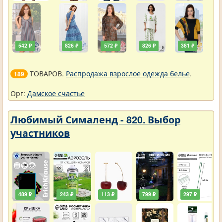
542 ₽
826 ₽
572 ₽
826 ₽
381 ₽
ТОВАРОВ.
Распродажа взрослое одежда белье
.
189
Орг:
Дамское счастье
Любимый Сималенд - 820. Выбор
участников
489 ₽
243 ₽
113 ₽
799 ₽
297 ₽