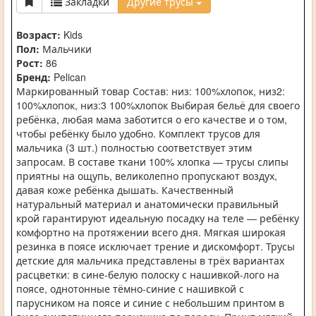
Закладки
Другие трусы
Возраст:
Kids
Пол:
Мальчики
Рост:
86
Бренд:
Pelican
Маркированный товар Состав: низ: 100%хлопок, низ2:
100%хлопок, низ:3 100%хлопок Выбирая бельё для своего
ребёнка, любая мама заботится о его качестве и о том,
чтобы ребёнку было удобно. Комплект трусов для
мальчика (3 шт.) полностью соответствует этим
запросам. В составе ткани 100% хлопка — трусы слипы
приятны на ощупь, великолепно пропускают воздух,
давая коже ребёнка дышать. Качественный
натуральный материал и анатомически правильный
крой гарантируют идеальную посадку на теле — ребёнку
комфортно на протяжении всего дня. Мягкая широкая
резинка в поясе исключает трение и дискомфорт. Трусы
детские для мальчика представлены в трёх вариантах
расцветки: в сине-белую полоску с нашивкой-лого на
поясе, однотонные тёмно-синие с нашивкой с
парусником на поясе и синие с небольшим принтом в