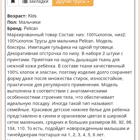
Закладки
Другие трусы
Возраст:
Kids
Пол:
Мальчики
Бренд:
Pelican
Маркированный товар Состав: низ: 100%хлопок, низ2:
100%хлопок Трусы для мальчика Pelican. Модель
боксеры. Имитация гульфика на одной пуговице.
Декоративная отстрочка по низу. В наборе 2 штуки с
принтами. Приятная на ощупь дышащая ткань для
нежной кожи ребёнка. В составе ткани качественный
100% хлопок и эластан, поэтому изделие долго сохраняет
форму даже после множества стирок, износостойкое,
практичное для регулярного применения. Модель
выполнена в соответствии с анатомическими
особенностями строения тела, что обеспечивает
идеальную посадку. Иногда такой тип называют
семейные. Красивое детское нижнее белье для ребенка
представлено в синем и оранжевом цветах в широкой
сетке маленьких, средних и больших размеров 86, 92, 98,
104, 110. То есть, подойдет новорожденным малышам и
тинейджерам постарше на 1, 2, 3, 4, 5, 6 лет.