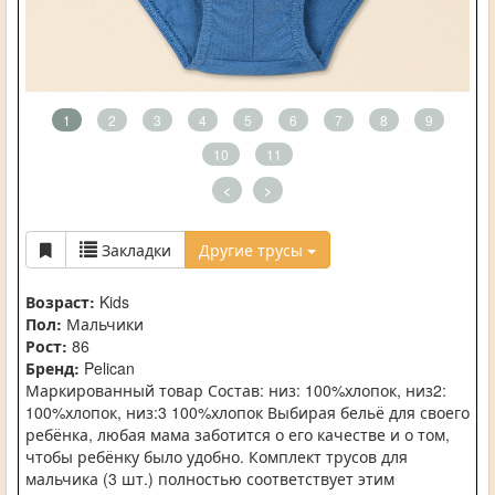
1
2
3
4
5
6
7
8
9
10
11
<
>
Закладки
Другие трусы
Возраст:
Kids
Пол:
Мальчики
Рост:
86
Бренд:
Pelican
Маркированный товар Состав: низ: 100%хлопок, низ2:
100%хлопок, низ:3 100%хлопок Выбирая бельё для своего
ребёнка, любая мама заботится о его качестве и о том,
чтобы ребёнку было удобно. Комплект трусов для
мальчика (3 шт.) полностью соответствует этим