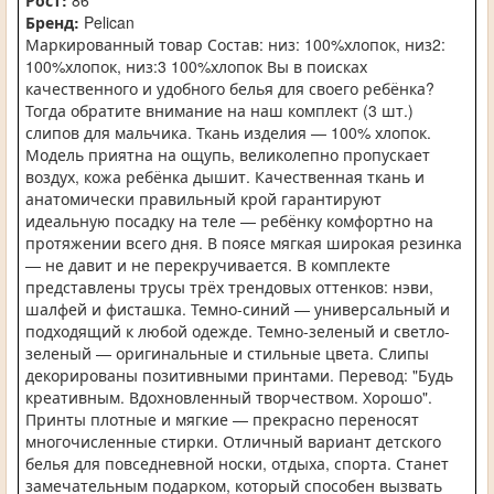
Рост:
86
Бренд:
Pelican
Маркированный товар Состав: низ: 100%хлопок, низ2:
100%хлопок, низ:3 100%хлопок Вы в поисках
качественного и удобного белья для своего ребёнка?
Тогда обратите внимание на наш комплект (3 шт.)
слипов для мальчика. Ткань изделия — 100% хлопок.
Модель приятна на ощупь, великолепно пропускает
воздух, кожа ребёнка дышит. Качественная ткань и
анатомически правильный крой гарантируют
идеальную посадку на теле — ребёнку комфортно на
протяжении всего дня. В поясе мягкая широкая резинка
— не давит и не перекручивается. В комплекте
представлены трусы трёх трендовых оттенков: нэви,
шалфей и фисташка. Темно-синий — универсальный и
подходящий к любой одежде. Темно-зеленый и светло-
зеленый — оригинальные и стильные цвета. Слипы
декорированы позитивными принтами. Перевод: "Будь
креативным. Вдохновленный творчеством. Хорошо".
Принты плотные и мягкие — прекрасно переносят
многочисленные стирки. Отличный вариант детского
белья для повседневной носки, отдыха, спорта. Станет
замечательным подарком, который способен вызвать