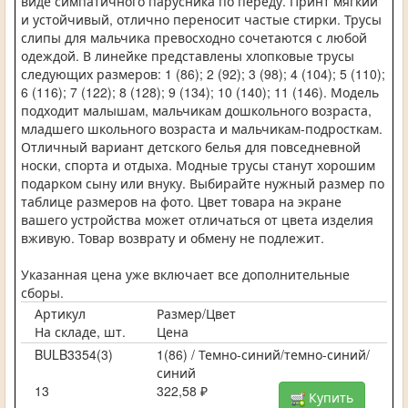
виде симпатичного парусника по переду. Принт мягкий
и устойчивый, отлично переносит частые стирки. Трусы
слипы для мальчика превосходно сочетаются с любой
одеждой. В линейке представлены хлопковые трусы
следующих размеров: 1 (86); 2 (92); 3 (98); 4 (104); 5 (110);
6 (116); 7 (122); 8 (128); 9 (134); 10 (140); 11 (146). Модель
подходит малышам, мальчикам дошкольного возраста,
младшего школьного возраста и мальчикам-подросткам.
Отличный вариант детского белья для повседневной
носки, спорта и отдыха. Модные трусы станут хорошим
подарком сыну или внуку. Выбирайте нужный размер по
таблице размеров на фото. Цвет товара на экране
вашего устройства может отличаться от цвета изделия
вживую. Товар возврату и обмену не подлежит.
Указанная цена уже включает все дополнительные
сборы.
Артикул
Размер/Цвет
На складе, шт.
Цена
BULB3354(3)
1(86) / Темно-синий/темно-синий/
синий
13
322,58 ₽
Купить