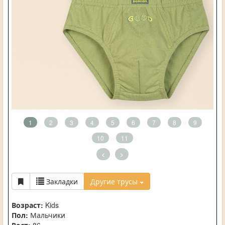
1
2
3
4
5
6
7
8
9
10
11
<
>
Закладки
Другие трусы
Возраст:
Kids
Пол:
Мальчики