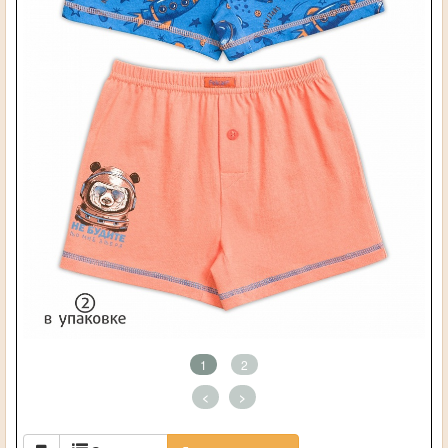
1
2
<
>