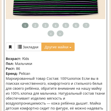
1
2
3
4
5
6
7
<
>
Закладки
Другие майки
Возраст:
Kids
Пол:
Мальчики
Рост:
86
Бренд:
Pelican
Маркированный товар Состав: 100%хлопок Если вы в
поисках качественного, комфортного и стильного белья
для своего ребёнка, обратите внимание на нашу майку
из 100% хлопка для мальчика. Натуральный состав ткани
обеспечивает изделию мягкость и
воздухопроницаемость — кожа ребёнка дышит. Майка
детская комфортно сидит по фигуре, её можно надевать