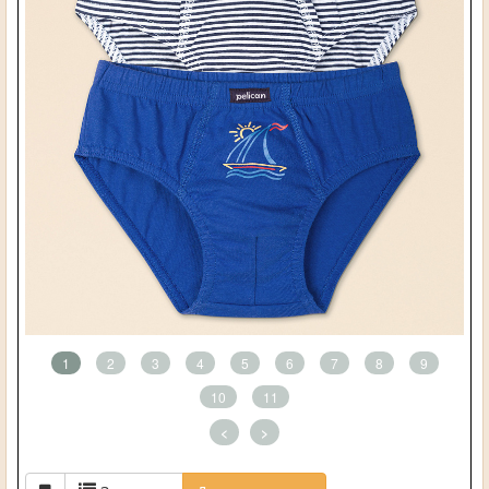
1
2
3
4
5
6
7
8
9
10
11
<
>