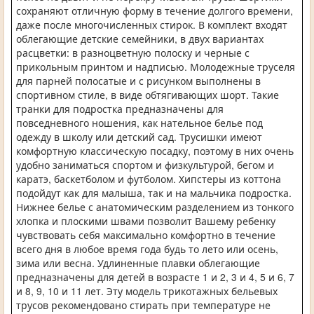
сохраняют отличную форму в течение долгого времени,
даже после многочисленных стирок. В комплект входят
облегающие детские семейники, в двух вариантах
расцветки: в разноцветную полоску и черные с
прикольным принтом и надписью. Молодежные труселя
для парней полосатые и с рисунком выполнены в
спортивном стиле, в виде обтягивающих шорт. Такие
транки для подростка предназначены для
повседневного ношения, как нательное белье под
одежду в школу или детский сад. Трусишки имеют
комфортную классическую посадку, поэтому в них очень
удобно заниматься спортом и физкультурой, бегом и
каратэ, баскетболом и футболом. Хипстеры из коттона
подойдут как для малыша, так и на мальчика подростка.
Нижнее белье с анатомическим разделением из тонкого
хлопка и плоскими швами позволит Вашему ребенку
чувствовать себя максимально комфортно в течение
всего дня в любое время года будь то лето или осень,
зима или весна. Удлиненные плавки облегающие
предназначены для детей в возрасте 1 и 2, 3 и 4, 5 и 6, 7
и 8, 9, 10 и 11 лет. Эту модель трикотажных бельевых
трусов рекомендовано стирать при температуре не