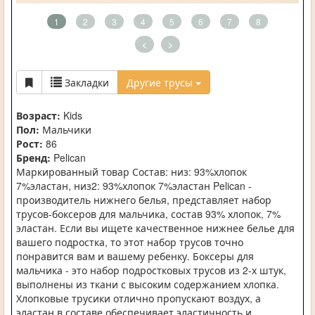
1
2
3
4
5
6
7
8
<
>
Закладки
Другие трусы
Возраст:
Kids
Пол:
Мальчики
Рост:
86
Бренд:
Pelican
Маркированный товар Состав: низ: 93%хлопок
7%эластан, низ2: 93%хлопок 7%эластан Pelican -
производитель нижнего белья, представляет набор
трусов-боксеров для мальчика, состав 93% хлопок, 7%
эластан. Если вы ищете качественное нижнее белье для
вашего подростка, то этот набор трусов точно
понравится вам и вашему ребенку. Боксеры для
мальчика - это набор подростковых трусов из 2-х штук,
выполнены из ткани с высоким содержанием хлопка.
Хлопковые трусики отлично пропускают воздух, а
эластан в составе обеспечивает эластичность и