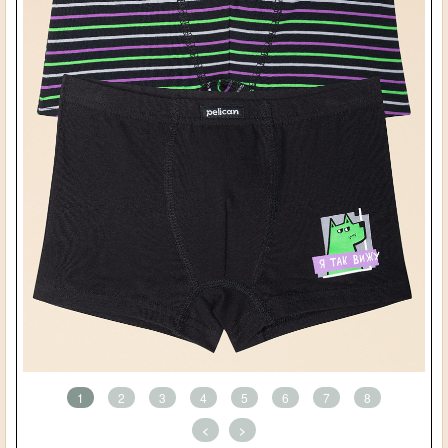
1
2
3
4
5
6
7
8
<
>