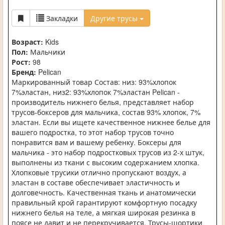
Закладки
Другие трусы
Возраст:
Kids
Пол:
Мальчики
Рост:
98
Бренд:
Pelican
Маркированный товар Состав: низ: 93%хлопок
7%эластан, низ2: 93%хлопок 7%эластан Pelican -
производитель нижнего белья, представляет набор
трусов-боксеров для мальчика, состав 93% хлопок, 7%
эластан. Если вы ищете качественное нижнее белье для
вашего подростка, то этот набор трусов точно
понравится вам и вашему ребенку. Боксеры для
мальчика - это набор подростковых трусов из 2-х штук,
выполнены из ткани с высоким содержанием хлопка.
Хлопковые трусики отлично пропускают воздух, а
эластан в составе обеспечивает эластичность и
долговечность. Качественная ткань и анатомически
правильный крой гарантируют комфортную посадку
нижнего белья на теле, а мягкая широкая резинка в
поясе не давит и не перекручивается. Трусы-шортики