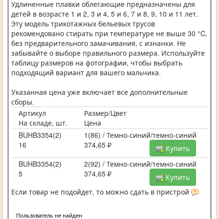
Удлиненные плавки облегающие предназначены для
детей в возрасте 1 и 2, 3 и 4, 5 и 6, 7 и 8, 9, 10 и 11 лет.
Эту модель трикотажных бельевых трусов
рекомендовано стирать при температуре не выше 30 °C,
без предварительного замачивания, с изнанки. Не
забывайте о выборе правильного размера. Используйте
таблицу размеров на фотографии, чтобы выбрать
подходящий вариант для вашего мальчика.
Указанная цена уже включает все дополнительные
сборы.
Артикул
Размер/Цвет
На складе, шт.
Цена
BUHB3354(2)
1(86) / Темно-синий/темно-синий
16
374,65 ₽
Купить
BUHB3354(2)
2(92) / Темно-синий/темно-синий
5
374,65 ₽
Купить
Если товар не подойдет, то можно сдать в пристрой
Пользователь не найден