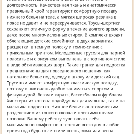
долговечность. Качественная ткань и анатомически
правильный крой гарантируют комфортную посадку
нижнего белья на теле, а мягкая широкая резинка в
поясе не давит и не перекручивается. Трусы-шортики
сохраняют отличную форму в течение долгого времени,
даже после многочисленных стирок. В комплект входят
облегающие детские семейники, в двух вариантах
расцветки: в темную полоску и темно-синие с
прикольным принтом. Молодежные труселя для парней
полосатые и с рисунком выполнены в спортивном стиле,
в виде обтягивающих шорт. Такие транки для подростка
предназначены для повседневного ношения, как
нательное белье под одежду в школу или детский сад.
Трусишки имеют комфортную классическую посадку,
поэтому в них очень удобно заниматься спортом и
физкультурой, бегом и каратэ, баскетболом и футболом.
Хипстеры из коттона подойдут как для малыша, так и на
мальчика подростка. Нижнее белье с анатомическим
разделением из тонкого хлопка и плоскими швами
позволит Вашему ребенку чувствовать себя
максимально комфортно в течение всего дня в любое
время года будь то лето или осень, зима или весна.