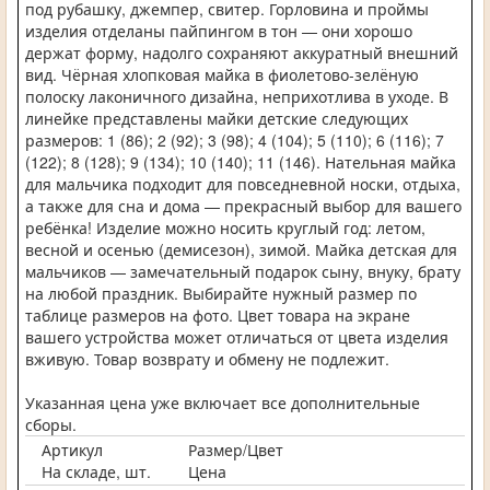
под рубашку, джемпер, свитер. Горловина и проймы
изделия отделаны пайпингом в тон — они хорошо
держат форму, надолго сохраняют аккуратный внешний
вид. Чёрная хлопковая майка в фиолетово-зелёную
полоску лаконичного дизайна, неприхотлива в уходе. В
линейке представлены майки детские следующих
размеров: 1 (86); 2 (92); 3 (98); 4 (104); 5 (110); 6 (116); 7
(122); 8 (128); 9 (134); 10 (140); 11 (146). Нательная майка
для мальчика подходит для повседневной носки, отдыха,
а также для сна и дома — прекрасный выбор для вашего
ребёнка! Изделие можно носить круглый год: летом,
весной и осенью (демисезон), зимой. Майка детская для
мальчиков — замечательный подарок сыну, внуку, брату
на любой праздник. Выбирайте нужный размер по
таблице размеров на фото. Цвет товара на экране
вашего устройства может отличаться от цвета изделия
вживую. Товар возврату и обмену не подлежит.
Указанная цена уже включает все дополнительные
сборы.
Артикул
Размер/Цвет
На складе, шт.
Цена