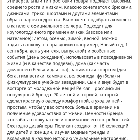
Универсальный тип ростовки товара подойдет высоким,
среднего роста и низким. Классно сочетается с брюками,
джинсами, трико, шортами и другими элементами
образа парня подростка. Вы можете подобрать комплект
в каталоге официального селлера. Подходит для
кругологодичного применения (как базовое или
нательное): летом, осенью, зимой, весной. Можно
ходить в школу, на праздники (например, Новый год, 1
сентября, день учителя, выпускной) и особенные
события (День рождения), использовать в повседневной
жизни (и в качестве поддевы), дома (как часть
домашнего белья и для сна), заниматься спортом (для
бега, гимнастики, самоката, велосипеда, футбола) и
физкультурой в учебном заведении. Сын и внук будет в
восторге от молодежной вещи! Pelican - российский
популярный бренд с 20-летней историей, который
сделал красивую одежду комфортной, а уход за ней -
простым, чтобы у вас осталось больше времени на
получение удовольствия от жизни. Ценности бренда -
это забота о покупателе и понимание его потребностей.
Ежегодно дизайнеры Пеликан создают от 18 коллекций
для детей и женщин, изучая модные тренды и
вкладывая в каждую историю уникальные настроения.