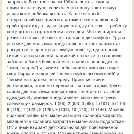
запросам. В составе ткани 100% хлопка — слипы
приятны на ощупь, великолепно пропускают воздух,
давая коже ребёнка дышать. Качественный
натуральный материал и анатомически правильный
крой гарантируют идеальную посадку на теле — ребёнку
комфортно на протяжении всего дня. Мягкая широкая
резинка в поясе исключает трение и дискомфорт. Трусы
детские для мальчика представлены в трёх вариантах
расцветки: в оранжево-голубую полоску, однотонные
синие с декоративной нашивкой на поясе (на нашивке
забавный баскетбольный мяч, надпись переводится:
"окей, вперёд") и синие с небольшим принтом в виде
скейтборда и надписей "почувствуй классный вайб" и
"лёгкий на подъём" по переду. Принт мягкий и
устойчивый, отлично переносит частые стирки. Трусы
слипы для мальчика превосходно сочетаются с любой
одеждой. В линейке представлены хлопковые трусы
следующих размеров: 1 (86); 2 (92); 3 (98); 4 (104); 5 (110);
6 (116); 7 (122); 8 (128); 9 (134); 10 (140); 11 (146). Модель
подходит малышам, мальчикам дошкольного возраста,
младшего школьного возраста и мальчикам-подросткам.
Отличный вариант детского белья для повседневной
носки, спорта и отдыха. Модные трусы станут хорошим