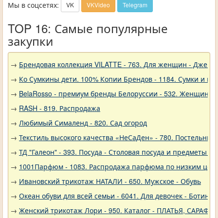
Мы в соцсетях:
VK
VKVideo
Telegram
TOP 16: Самые популярные
закупки
→
Брендовая коллекция VILATTE - 763. Для женщин - Джемп
→
Ко Сумкины дети. 100% Копии Брендов - 1184. Сумки и кл
→
BelaRosso - премиум бренды Белоруссии - 532. Женщина
→
RASH - 819. Распродажа
→
Любимый Сималенд - 820. Сад огород
→
Текстиль высокого качества «НеСаДен» - 780. Постельны
→
ТД "Галеон" - 393. Посуда - Столовая посуда и предметы с
→
1001Парфюм - 1083. Распродажа парфюма по низким цен
→
Ивановский трикотаж НАТАЛИ - 650. Мужское - Обувь
→
Океан обуви для всей семьи - 6041. Для девочек - Ботинки
→
Женский трикотаж Лори - 950. Каталог - ПЛАТЬЯ, САРАФА