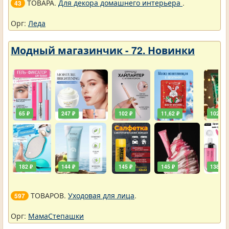
ТОВАРА.
Для декора домашнего интерьера
.
43
Орг:
Леда
Модный магазинчик - 72. Новинки
65 ₽
247 ₽
102 ₽
11,62 ₽
102 ₽
182 ₽
144 ₽
145 ₽
145 ₽
138 ₽
ТОВАРОВ.
Уходовая для лица
.
597
Орг:
МамаСтепашки