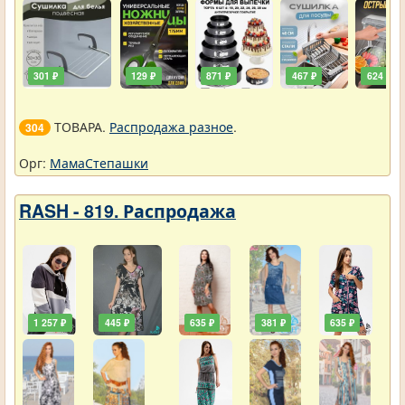
301 ₽
129 ₽
871 ₽
467 ₽
624 ₽
ТОВАРА.
Распродажа разное
.
304
Орг:
МамаСтепашки
RASH - 819. Распродажа
1 257 ₽
445 ₽
635 ₽
381 ₽
635 ₽