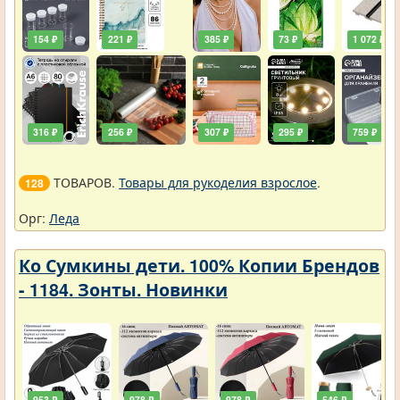
154 ₽
221 ₽
385 ₽
73 ₽
1 072 ₽
316 ₽
256 ₽
307 ₽
295 ₽
759 ₽
ТОВАРОВ.
Товары для рукоделия взрослое
.
128
Орг:
Леда
Ко Сумкины дети. 100% Копии Брендов
- 1184. Зонты. Новинки
953 ₽
978 ₽
978 ₽
546 ₽