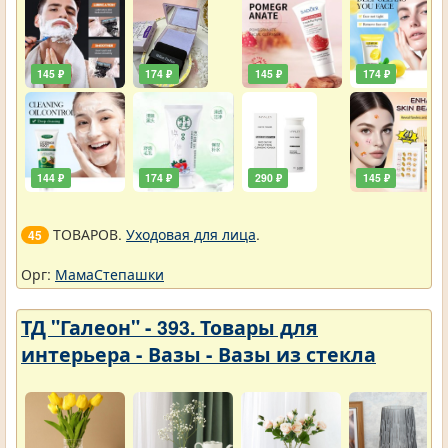
145 ₽
174 ₽
145 ₽
174 ₽
144 ₽
174 ₽
290 ₽
145 ₽
ТОВАРОВ.
Уходовая для лица
.
45
Орг:
МамаСтепашки
ТД "Галеон" - 393. Товары для
интерьера - Вазы - Вазы из стекла