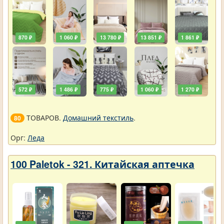
870 ₽
1 060 ₽
13 780 ₽
13 851 ₽
1 861 ₽
572 ₽
1 486 ₽
775 ₽
1 060 ₽
1 270 ₽
ТОВАРОВ.
Домашний текстиль
.
80
Орг:
Леда
100 Paletok - 321. Китайская аптечка