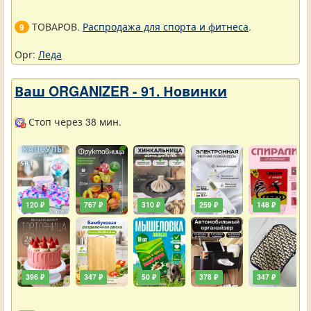
ТОВАРОВ.
Распродажа для спорта и фитнеса
.
9
Орг:
Леда
Ваш ORGANIZER - 91. Новинки
Стоп через 38 мин.
120 ₽
767 ₽
310 ₽
259 ₽
148 ₽
396 ₽
347 ₽
50 ₽
378 ₽
347 ₽