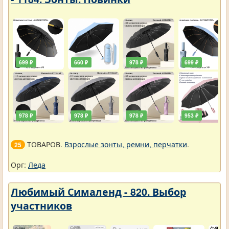
699 ₽
660 ₽
978 ₽
699 ₽
978 ₽
978 ₽
978 ₽
953 ₽
ТОВАРОВ.
Взрослые зонты, ремни, перчатки
.
25
Орг:
Леда
Любимый Сималенд - 820. Выбор
участников