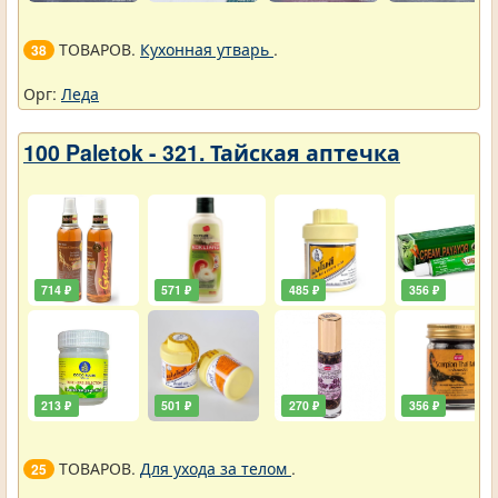
ТОВАРОВ.
Кухонная утварь
.
38
Орг:
Леда
100 Paletok - 321. Тайская аптечка
714 ₽
571 ₽
485 ₽
356 ₽
213 ₽
501 ₽
270 ₽
356 ₽
ТОВАРОВ.
Для ухода за телом
.
25