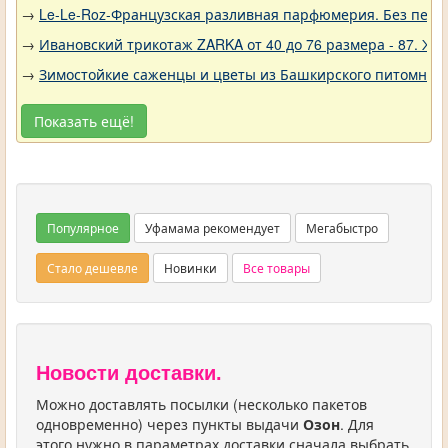
→
Le-Le-Roz-Французская разливная парфюмерия. Без переп
→
Ивановский трикотаж ZARKA от 40 до 76 размера - 87. Ж
→
Зимостойкие саженцы и цветы из Башкирского питомника 
Показать ещё!
Популярное
Уфамама рекомендует
Мегабыстро
Стало дешевле
Новинки
Все товары
Новости доставки.
Можно доставлять посылки (несколько пакетов
одновременно) через пункты выдачи
Озон
. Для
этого нужно в параметрах доставки сначала выбрать