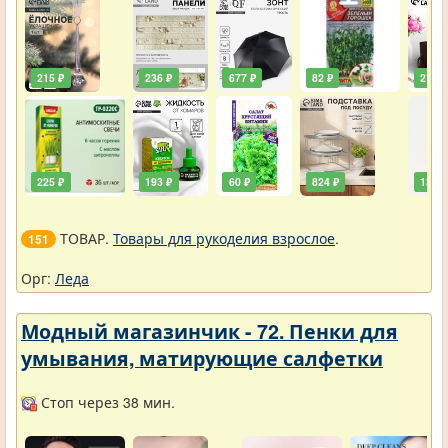
215 ₽
236 ₽
677 ₽
82 ₽
211 ₽
225 ₽
193 ₽
60 ₽
824 ₽
138 ₽
ТОВАР.
Товары для рукоделия взрослое
.
151
Орг:
Леда
Модный магазинчик - 72. Пенки для
умывания, матирующие салфетки
Стоп через 38 мин.