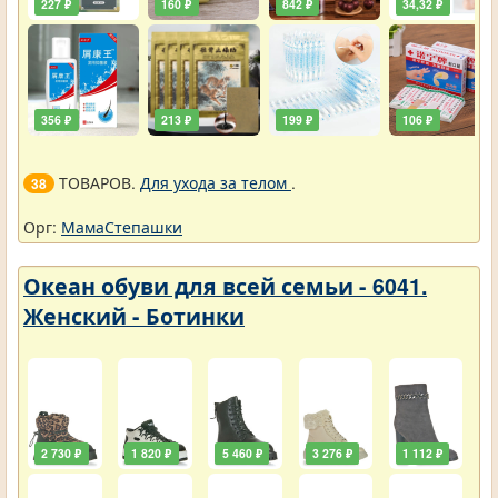
227 ₽
160 ₽
842 ₽
34,32 ₽
356 ₽
213 ₽
199 ₽
106 ₽
ТОВАРОВ.
Для ухода за телом
.
38
Орг:
МамаСтепашки
Океан обуви для всей семьи - 6041.
Женский - Ботинки
2 730 ₽
1 820 ₽
5 460 ₽
3 276 ₽
1 112 ₽