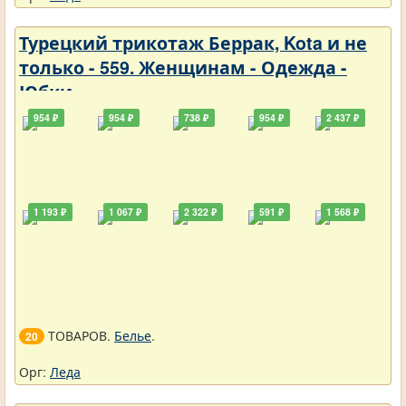
Турецкий трикотаж Беррак, Kota и не
только - 559. Женщинам - Одежда -
Юбки
954 ₽
954 ₽
738 ₽
954 ₽
2 437 ₽
1 193 ₽
1 067 ₽
2 322 ₽
591 ₽
1 568 ₽
ТОВАРОВ.
Белье
.
20
Орг:
Леда