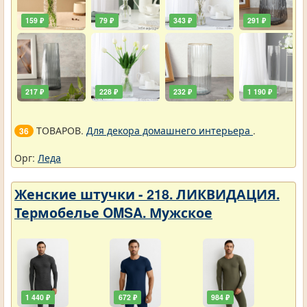
159 ₽
79 ₽
343 ₽
291 ₽
217 ₽
228 ₽
232 ₽
1 190 ₽
ТОВАРОВ.
Для декора домашнего интерьера
.
36
Орг:
Леда
Женские штучки - 218. ЛИКВИДАЦИЯ.
Термобелье OMSA. Мужское
1 440 ₽
672 ₽
984 ₽