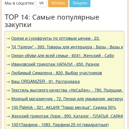
Мы в соцсетях:
VK
VKVideo
Telegram
TOP 14: Самые популярные
закупки
→
Орехи и сухофрукты по оптовым ценам - 23.
→
ТД "Галеон" - 393. Товары для интерьера - Вазы - Вазы из 
→
Океан обуви для всей семьи - 6041. Женский - Сабо
→
Ивановский трикотаж НАТАЛИ - 650. Разное
→
Любимый Сималенд - 820. Выбор участников
→
Ваш ORGANIZER - 91. Распродажа
→
Текстиль высокого качества «НеСаДен» - 780. Подушки. Ц
→
Модный магазинчик - 72. Пенки для умывания, матирующ
→
100 Paletok - 321. АКЦИЯ "Товар месяца". Скидка 50%
→
Женский трикотаж Лори - 950. Каталог - ПЛАТЬЯ, САРАФА
→
1001Парфюм - 1083. Парфюм 25 ml (квадратные)