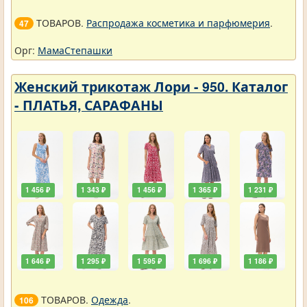
ТОВАРОВ.
Распродажа косметика и парфюмерия
.
47
Орг:
МамаСтепашки
Женский трикотаж Лори - 950. Каталог
- ПЛАТЬЯ, САРАФАНЫ
1 456 ₽
1 343 ₽
1 456 ₽
1 365 ₽
1 231 ₽
1 646 ₽
1 295 ₽
1 595 ₽
1 696 ₽
1 186 ₽
ТОВАРОВ.
Одежда
.
106