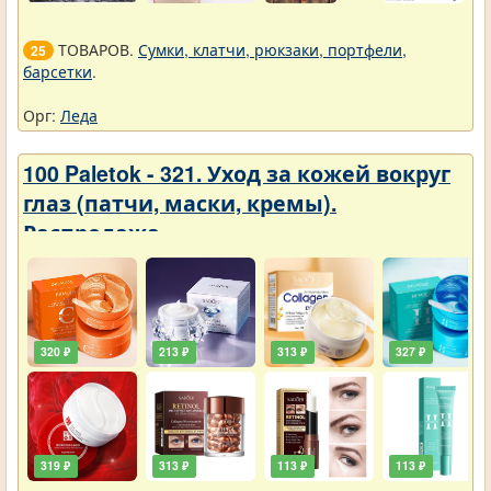
ТОВАРОВ.
Сумки, клатчи, рюкзаки, портфели,
25
барсетки
.
Орг:
Леда
100 Paletok - 321. Уход за кожей вокруг
глаз (патчи, маски, кремы).
Распродажа
320 ₽
213 ₽
313 ₽
327 ₽
319 ₽
313 ₽
113 ₽
113 ₽