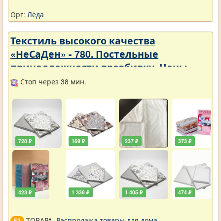
Орг:
Леда
Текстиль высокого качества
«НеСаДен» - 780. Постельные
принадлежности вразбивку. Цены
упали
Стоп через 38 мин.
728 ₽
169 ₽
237 ₽
373 ₽
423 ₽
1 338 ₽
1 405 ₽
474 ₽
ТОВАРА.
Распродажа товары для дома
.
52