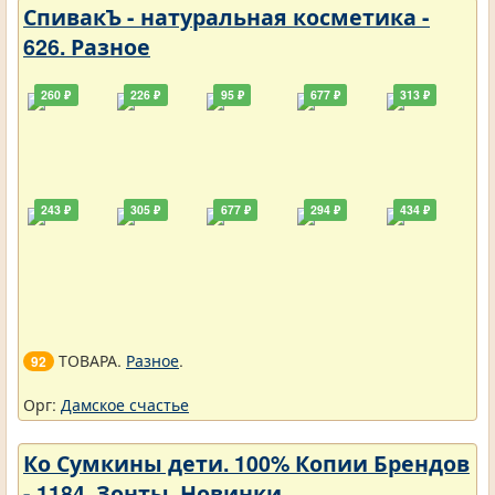
СпивакЪ - натуральная косметика -
626. Разное
260 ₽
226 ₽
95 ₽
677 ₽
313 ₽
243 ₽
305 ₽
677 ₽
294 ₽
434 ₽
ТОВАРА.
Разное
.
92
Орг:
Дамское счастье
Ко Сумкины дети. 100% Копии Брендов
- 1184. Зонты. Новинки