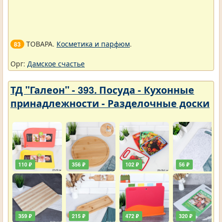
ТОВАРА.
Косметика и парфюм
.
83
Орг:
Дамское счастье
ТД "Галеон" - 393. Посуда - Кухонные
принадлежности - Разделочные доски
110 ₽
356 ₽
102 ₽
56 ₽
359 ₽
215 ₽
472 ₽
320 ₽