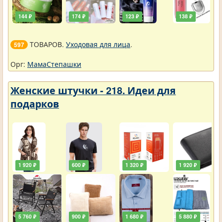
144 ₽
174 ₽
123 ₽
138 ₽
ТОВАРОВ.
Уходовая для лица
.
597
Орг:
МамаСтепашки
Женские штучки - 218. Идеи для
подарков
1 920 ₽
600 ₽
1 320 ₽
1 920 ₽
5 760 ₽
900 ₽
1 680 ₽
5 880 ₽