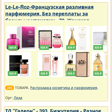
Le-Le-Roz-Французская разливная
парфюмерия. Без переплаты за
бренды и упаковку - 72. Женская -
Парфюмерия с фиксатором 50 ml
826 ₽
826 ₽
826 ₽
826 ₽
826 ₽
826 ₽
826 ₽
826 ₽
ТОВАРА.
Распродажа косметика и парфюмерия
.
203
Орг:
Леда
ТД "Галеон" - 393. Бижутерия - Разное