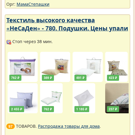
Орг:
МамаСтепашки
Текстиль высокого качества
«НеСаДен» - 780. Подушки. Цены упали
Стоп через 38 мин.
762 ₽
389 ₽
491 ₽
423 ₽
2 455 ₽
762 ₽
1 185 ₽
237 ₽
ТОВАРОВ.
Распродажа товары для дома
.
97