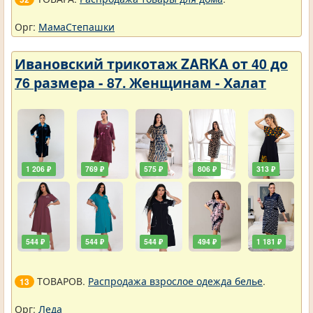
Орг:
МамаСтепашки
Ивановский трикотаж ZARKA от 40 до
76 размера - 87. Женщинам - Халат
1 206 ₽
769 ₽
575 ₽
806 ₽
313 ₽
544 ₽
544 ₽
544 ₽
494 ₽
1 181 ₽
ТОВАРОВ.
Распродажа взрослое одежда белье
.
13
Орг:
Леда