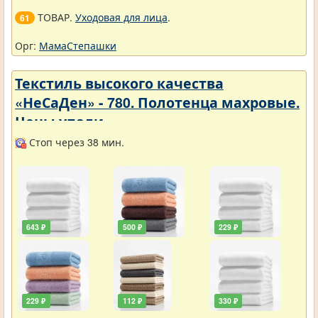
ТОВАР.
Уходовая для лица
.
61
Орг:
МамаСтепашки
Текстиль высокого качества
«НеСаДен» - 780. Полотенца махровые.
Цены упали
Стоп через 38 мин.
643 ₽
500 ₽
229 ₽
229 ₽
112 ₽
330 ₽