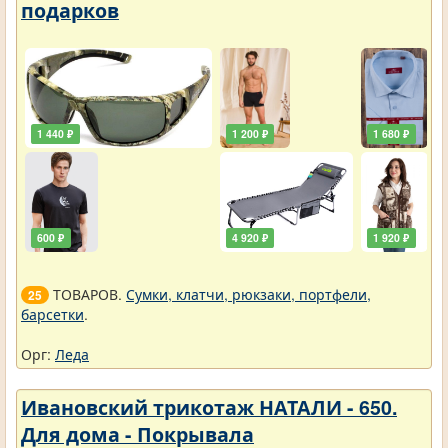
подарков
1 440 ₽
1 200 ₽
1 680 ₽
600 ₽
4 920 ₽
1 920 ₽
ТОВАРОВ.
Сумки, клатчи, рюкзаки, портфели,
25
барсетки
.
Орг:
Леда
Ивановский трикотаж НАТАЛИ - 650.
Для дома - Покрывала