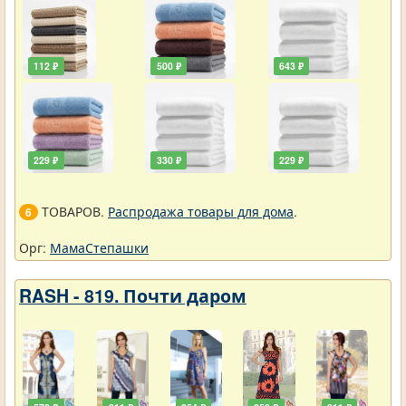
112 ₽
500 ₽
643 ₽
229 ₽
330 ₽
229 ₽
ТОВАРОВ.
Распродажа товары для дома
.
6
Орг:
МамаСтепашки
RASH - 819. Почти даром