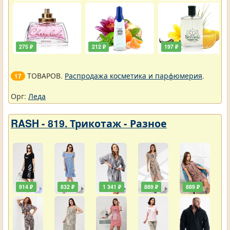
275 ₽
212 ₽
197 ₽
ТОВАРОВ.
Распродажа косметика и парфюмерия
.
17
Орг:
Леда
RASH - 819. Трикотаж - Разное
914 ₽
832 ₽
1 341 ₽
889 ₽
889 ₽