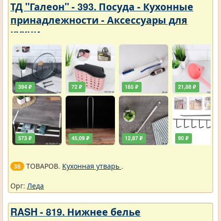
ТД "Галеон" - 393. Посуда - Кухонные
принадлежности - Аксессуары для
кухни
394 ₽
72 ₽
165 ₽
21,88 ₽
573 ₽
45,09 ₽
12,87 ₽
90 ₽
ТОВАРОВ.
Кухонная утварь
.
38
Орг:
Леда
RASH - 819. Нижнее белье