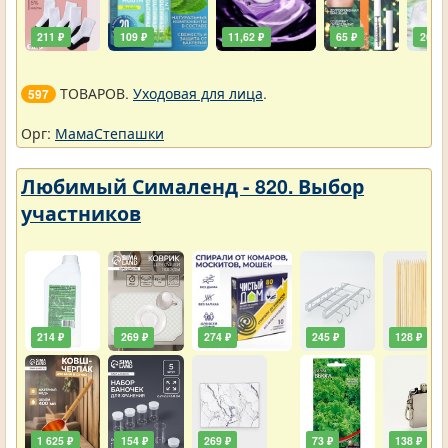
211 ₽
109 ₽
11,62 ₽
65 ₽
261 ₽
ТОВАРОВ.
Уходовая для лица
.
597
Орг:
МамаСтепашки
Любимый Сималенд - 820. Выбор
участников
214 ₽
269 ₽
274 ₽
245 ₽
128 ₽
1 625 ₽
154 ₽
269 ₽
73 ₽
138 ₽