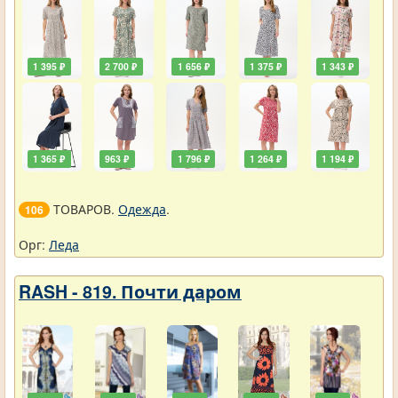
1 395 ₽
2 700 ₽
1 656 ₽
1 375 ₽
1 343 ₽
1 365 ₽
963 ₽
1 796 ₽
1 264 ₽
1 194 ₽
ТОВАРОВ.
Одежда
.
106
Орг:
Леда
RASH - 819. Почти даром