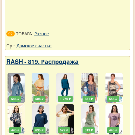
ТОВАРА.
Разное
.
92
Орг:
Дамское счастье
RASH - 819. Распродажа
546 ₽
508 ₽
1 270 ₽
381 ₽
555 ₽
445 ₽
635 ₽
572 ₽
813 ₽
445 ₽