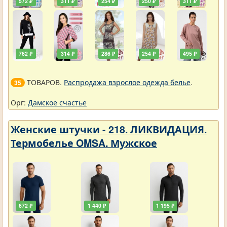
572 ₽
311 ₽
254 ₽
250 ₽
311 ₽
762 ₽
314 ₽
286 ₽
254 ₽
495 ₽
ТОВАРОВ.
Распродажа взрослое одежда белье
.
35
Орг:
Дамское счастье
Женские штучки - 218. ЛИКВИДАЦИЯ.
Термобелье OMSA. Мужское
672 ₽
1 440 ₽
1 195 ₽