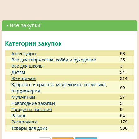
• Все закупки
Категории закупок
Аксессуары
56
Все для творчества: хобби и рукоделие
35
Все для школы
3
Детям
34
Женщинам
314
Здоровье и красота: медтехника, косметика,
99
парфюмерия
Мужчинам
27
Новогодние закупки
5
Продукты питания
9
Разное
54
Распродажа
179
Товары для дома
336