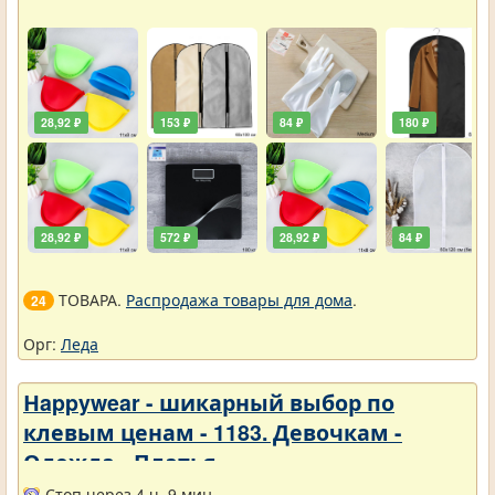
28,92 ₽
153 ₽
84 ₽
180 ₽
28,92 ₽
572 ₽
28,92 ₽
84 ₽
ТОВАРА.
Распродажа товары для дома
.
24
Орг:
Леда
Нappywear - шикарный выбор по
клевым ценам - 1183. Девочкам -
Одежда - Платья
Стоп через 4 ч. 9 мин.