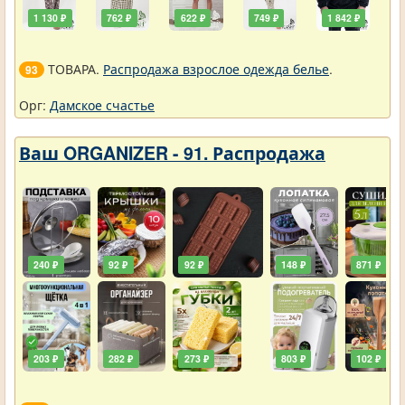
1 130 ₽
762 ₽
622 ₽
749 ₽
1 842 ₽
ТОВАРА.
Распродажа взрослое одежда белье
.
93
Орг:
Дамское счастье
Ваш ORGANIZER - 91. Распродажа
240 ₽
92 ₽
92 ₽
148 ₽
871 ₽
203 ₽
282 ₽
273 ₽
803 ₽
102 ₽