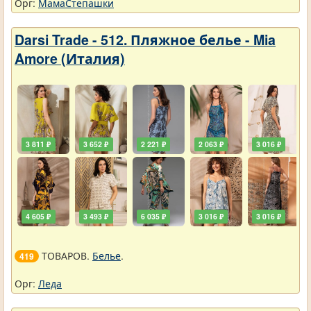
Орг:
МамаСтепашки
Darsi Trade - 512. Пляжное белье - Mia
Amore (Италия)
3 811 ₽
3 652 ₽
2 221 ₽
2 063 ₽
3 016 ₽
4 605 ₽
3 493 ₽
6 035 ₽
3 016 ₽
3 016 ₽
ТОВАРОВ.
Белье
.
419
Орг:
Леда