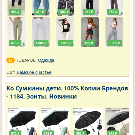
483 ₽
991 ₽
603 ₽
991 ₽
756 ₽
673 ₽
1 080 ₽
1 080 ₽
495 ₽
1 080 ₽
ТОВАРОВ.
Одежда
.
36
Орг:
Дамское счастье
Ко Сумкины дети. 100% Копии Брендов
- 1184. Зонты. Новинки
572 ₽
572 ₽
953 ₽
978 ₽