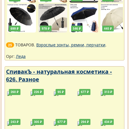
699 ₽
978 ₽
546 ₽
445 ₽
ТОВАРОВ.
Взрослые зонты, ремни, перчатки
.
25
Орг:
Леда
СпивакЪ - натуральная косметика -
626. Разное
260 ₽
226 ₽
95 ₽
677 ₽
313 ₽
243 ₽
305 ₽
677 ₽
294 ₽
434 ₽