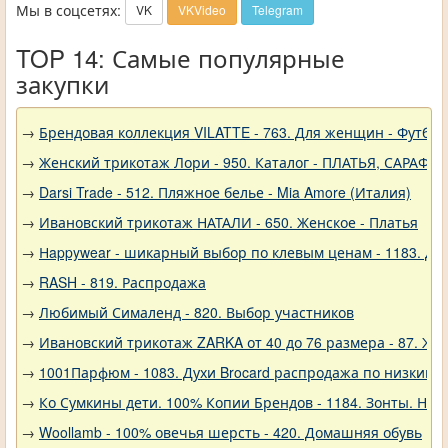
Мы в соцсетях:
VK
VKVideo
Telegram
TOP 14: Самые популярные
закупки
→
Брендовая коллекция VILATTE - 763. Для женщин - Футбол
→
Женский трикотаж Лори - 950. Каталог - ПЛАТЬЯ, САРАФА
→
Darsi Trade - 512. Пляжное белье - Mia Amore (Италия)
→
Ивановский трикотаж НАТАЛИ - 650. Женское - Платья
→
Нappywear - шикарный выбор по клевым ценам - 1183. Дев
→
RASH - 819. Распродажа
→
Любимый Сималенд - 820. Выбор участников
→
Ивановский трикотаж ZARKA от 40 до 76 размера - 87. Же
→
1001Парфюм - 1083. Духи Brocard распродажа по низким 
→
Ко Сумкины дети. 100% Копии Брендов - 1184. Зонты. Нов
→
Woollamb - 100% овечья шерсть - 420. Домашняя обувь