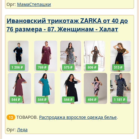
Орг:
МамаСтепашки
Ивановский трикотаж ZARKA от 40 до
76 размера - 87. Женщинам - Халат
1 206 ₽
769 ₽
575 ₽
806 ₽
313 ₽
544 ₽
544 ₽
544 ₽
494 ₽
1 181 ₽
ТОВАРОВ.
Распродажа взрослое одежда белье
.
13
Орг:
Леда