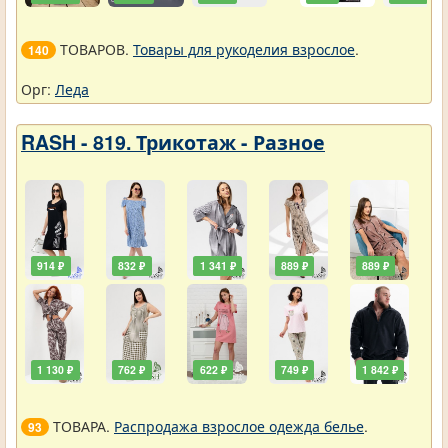
ТОВАРОВ.
Товары для рукоделия взрослое
.
140
Орг:
Леда
RASH - 819. Трикотаж - Разное
914 ₽
832 ₽
1 341 ₽
889 ₽
889 ₽
1 130 ₽
762 ₽
622 ₽
749 ₽
1 842 ₽
ТОВАРА.
Распродажа взрослое одежда белье
.
93