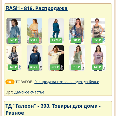
RASH - 819. Распродажа
546 ₽
508 ₽
1 270 ₽
381 ₽
555 ₽
445 ₽
635 ₽
572 ₽
813 ₽
445 ₽
ТОВАРОВ.
Распродажа взрослое одежда белье
.
189
Орг:
Дамское счастье
ТД "Галеон" - 393. Товары для дома -
Разное