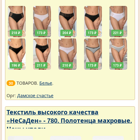
218 ₽
173 ₽
204 ₽
173 ₽
221 ₽
196 ₽
211 ₽
210 ₽
173 ₽
173 ₽
ТОВАРОВ.
Белье
.
30
Орг:
Дамское счастье
Текстиль высокого качества
«НеСаДен» - 780. Полотенца махровые.
Цены упали