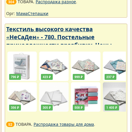
ТОВАРА.
Распродажа разное
.
304
Орг:
МамаСтепашки
Текстиль высокого качества
«НеСаДен» - 780. Постельные
принадлежности вразбивку. Цены
упали
796 ₽
423 ₽
999 ₽
237 ₽
356 ₽
305 ₽
508 ₽
1 405 ₽
ТОВАРА.
Распродажа товары для дома
.
52