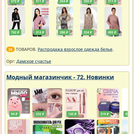
572 ₽
311 ₽
254 ₽
250 ₽
311 ₽
762 ₽
314 ₽
286 ₽
254 ₽
495 ₽
ТОВАРОВ.
Распродажа взрослое одежда белье
.
35
Орг:
Дамское счастье
Модный магазинчик - 72. Новинки
94 ₽
232 ₽
145 ₽
319 ₽
87 ₽