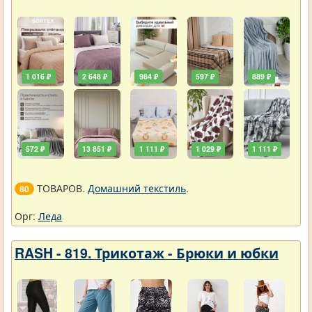
1 016 ₽
2 648 ₽
984 ₽
597 ₽
889 ₽
572 ₽
13 851 ₽
1 111 ₽
1 029 ₽
1 111 ₽
ТОВАРОВ.
Домашний текстиль
.
80
Орг:
Леда
RASH - 819. Трикотаж - Брюки и юбки