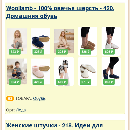
Woollamb - 100% овечья шерсть - 420.
Домашняя обувь
323 ₽
323 ₽
323 ₽
826 ₽
826 ₽
323 ₽
323 ₽
516 ₽
671 ₽
968 ₽
ТОВАРА.
Обувь
.
53
Орг:
Леда
Женские штучки - 218. Идеи для