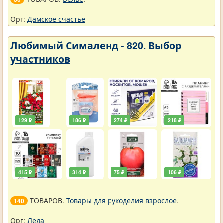
Орг:
Дамское счастье
Любимый Сималенд - 820. Выбор
участников
129 ₽
186 ₽
274 ₽
218 ₽
415 ₽
314 ₽
75 ₽
106 ₽
ТОВАРОВ.
Товары для рукоделия взрослое
.
140
Орг:
Леда