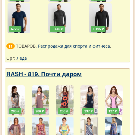
672 ₽
1 440 ₽
1 195 ₽
ТОВАРОВ.
Распродажа для спорта и фитнеса
.
11
Орг:
Леда
RASH - 819. Почти даром
286 ₽
286 ₽
250 ₽
237 ₽
127 ₽