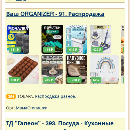
Ваш ORGANIZER - 91. Распродажа
111 ₽
111 ₽
449 ₽
422 ₽
240
129 ₽
310 ₽
1 220 ₽
50 ₽
748
ТОВАРА.
Распродажа разное
.
304
Орг:
МамаСтепашки
ТД "Галеон" - 393. Посуда - Кухонные