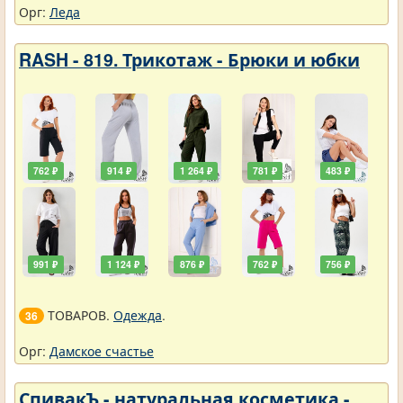
Орг:
Леда
RASH - 819. Трикотаж - Брюки и юбки
762 ₽
914 ₽
1 264 ₽
781 ₽
483 ₽
991 ₽
1 124 ₽
876 ₽
762 ₽
756 ₽
ТОВАРОВ.
Одежда
.
36
Орг:
Дамское счастье
СпивакЪ - натуральная косметика -