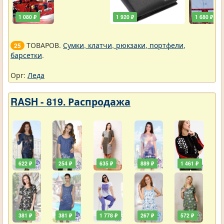
1 080 ₽
1 920 ₽
1 680 ₽
ТОВАРОВ.
Сумки, клатчи, рюкзаки, портфели,
25
барсетки
.
Орг:
Леда
RASH - 819. Распродажа
622 ₽
254 ₽
635 ₽
889 ₽
1 461 ₽
381 ₽
381 ₽
1 778 ₽
267 ₽
572 ₽