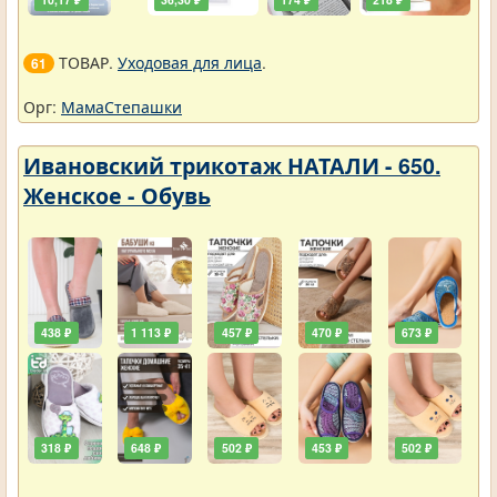
ТОВАР.
Уходовая для лица
.
61
Орг:
МамаСтепашки
Ивановский трикотаж НАТАЛИ - 650.
Женское - Обувь
438 ₽
1 113 ₽
457 ₽
470 ₽
673 ₽
318 ₽
648 ₽
502 ₽
453 ₽
502 ₽