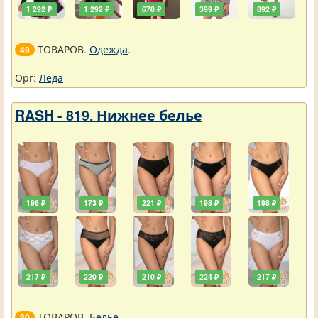
1 292 ₽
1 292 ₽
678 ₽
399 ₽
892 ₽
ТОВАРОВ.
Одежда
.
49
Орг:
Леда
RASH - 819. Нижнее белье
196 ₽
173 ₽
221 ₽
198 ₽
198 ₽
217 ₽
220 ₽
210 ₽
224 ₽
217 ₽
ТОВАРОВ.
Белье
.
30