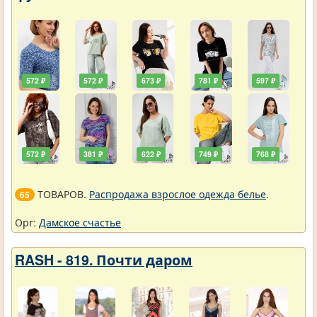
572 ₽
572 ₽
673 ₽
781 ₽
597 ₽
572 ₽
381 ₽
622 ₽
749 ₽
768 ₽
ТОВАРОВ.
Распродажа взрослое одежда белье
.
65
Орг:
Дамское счастье
RASH - 819. Почти даром