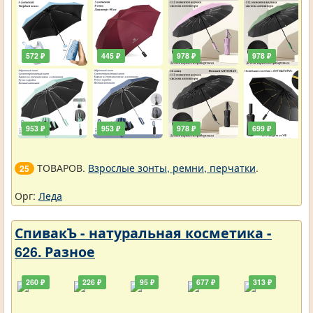
572 ₽
445 ₽
978 ₽
978 ₽
953 ₽
953 ₽
978 ₽
699 ₽
ТОВАРОВ.
Взрослые зонты, ремни, перчатки
.
25
Орг:
Леда
СпивакЪ - натуральная косметика -
626. Разное
260 ₽
226 ₽
95 ₽
677 ₽
313 ₽