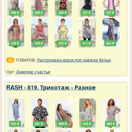
286 ₽
286 ₽
250 ₽
237 ₽
127 ₽
193 ₽
225 ₽
241 ₽
311 ₽
254 ₽
ТОВАРОВ.
Распродажа взрослое одежда белье
.
35
Орг:
Дамское счастье
RASH - 819. Трикотаж - Разное
832 ₽
381 ₽
889 ₽
508 ₽
584 ₽