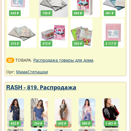
643 ₽
728 ₽
694 ₽
491 ₽
313 ₽
373 ₽
203 ₽
2 117 ₽
ТОВАРА.
Распродажа товары для дома
.
52
Орг:
МамаСтепашки
RASH - 819. Распродажа
622 ₽
254 ₽
635 ₽
889 ₽
1 461 ₽