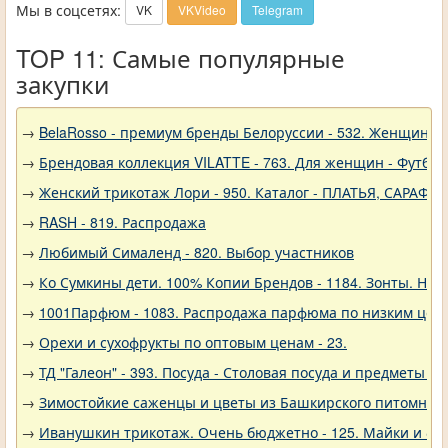
Мы в соцсетях:
VK
VKVideo
Telegram
TOP 11: Самые популярные
закупки
→
BelaRosso - премиум бренды Белоруссии - 532. Женщина
→
Брендовая коллекция VILATTE - 763. Для женщин - Футбол
→
Женский трикотаж Лори - 950. Каталог - ПЛАТЬЯ, САРАФА
→
RASH - 819. Распродажа
→
Любимый Сималенд - 820. Выбор участников
→
Ко Сумкины дети. 100% Копии Брендов - 1184. Зонты. Нов
→
1001Парфюм - 1083. Распродажа парфюма по низким цен
→
Орехи и сухофрукты по оптовым ценам - 23.
→
ТД "Галеон" - 393. Посуда - Столовая посуда и предметы с
→
Зимостойкие саженцы и цветы из Башкирского питомника 
→
Иванушкин трикотаж. Очень бюджетно - 125. Майки и фу