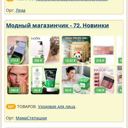
Орг:
Леда
Модный магазинчик - 72. Новинки
174 ₽
356 ₽
14,52 ₽
218 ₽
36,30
160 ₽
94 ₽
94 ₽
138 ₽
65 ₽
ТОВАРОВ.
Уходовая для лица
.
597
Орг:
МамаСтепашки