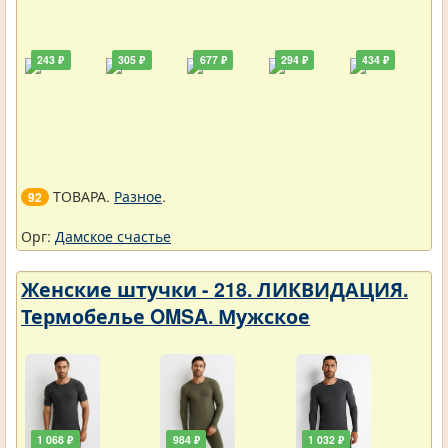
243 ₽
305 ₽
677 ₽
294 ₽
434 ₽
ТОВАРА.
Разное
.
92
Орг:
Дамское счастье
Женские штучки - 218. ЛИКВИДАЦИЯ.
Термобелье OMSA. Мужское
1 068 ₽
984 ₽
1 032 ₽