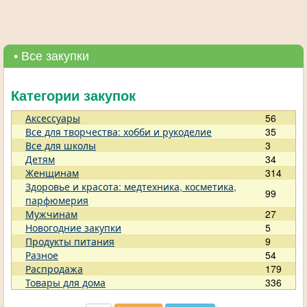
• Все закупки
Категории закупок
Аксессуары
56
Все для творчества: хобби и рукоделие
35
Все для школы
3
Детям
34
Женщинам
314
Здоровье и красота: медтехника, косметика,
99
парфюмерия
Мужчинам
27
Новогодние закупки
5
Продукты питания
9
Разное
54
Распродажа
179
Товары для дома
336