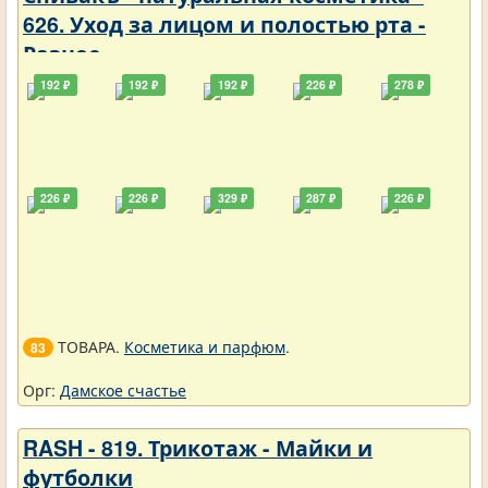
626. Уход за лицом и полостью рта -
Разное
192 ₽
192 ₽
192 ₽
226 ₽
278 ₽
226 ₽
226 ₽
329 ₽
287 ₽
226 ₽
ТОВАРА.
Косметика и парфюм
.
83
Орг:
Дамское счастье
RASH - 819. Трикотаж - Майки и
футболки