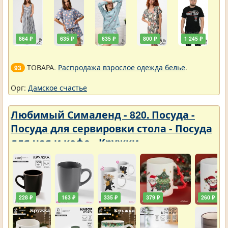
864 ₽
635 ₽
635 ₽
800 ₽
1 245 ₽
ТОВАРА.
Распродажа взрослое одежда белье
.
93
Орг:
Дамское счастье
Любимый Сималенд - 820. Посуда -
Посуда для сервировки стола - Посуда
для чая и кофе - Кружки
228 ₽
163 ₽
335 ₽
379 ₽
260 ₽