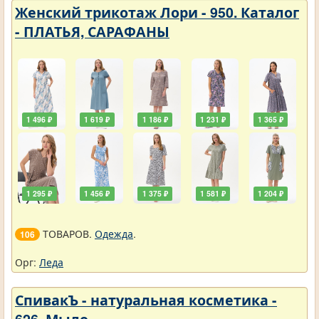
Женский трикотаж Лори - 950. Каталог
- ПЛАТЬЯ, САРАФАНЫ
1 496 ₽
1 619 ₽
1 186 ₽
1 231 ₽
1 365 ₽
1 295 ₽
1 456 ₽
1 375 ₽
1 581 ₽
1 204 ₽
ТОВАРОВ.
Одежда
.
106
Орг:
Леда
СпивакЪ - натуральная косметика -
626. Мыло