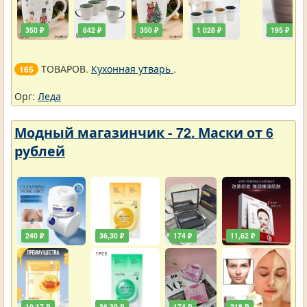
350 ₽
642 ₽
350 ₽
1 028 ₽
195 ₽
ТОВАРОВ.
Кухонная утварь
.
165
Орг:
Леда
Модный магазинчик - 72. Маски от 6
рублей
240 ₽
36,30 ₽
174 ₽
11,62 ₽
10,17 ₽
36,30 ₽
174 ₽
218 ₽