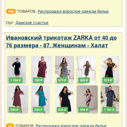
ТОВАРОВ.
Распродажа взрослое одежда белье
.
189
Орг:
Дамское счастье
Ивановский трикотаж ZARKA от 40 до
76 размера - 87. Женщинам - Халат
1 206 ₽
769 ₽
575 ₽
806 ₽
313 ₽
544 ₽
544 ₽
544 ₽
494 ₽
1 181 ₽
ТОВАРОВ.
Распродажа взрослое одежда белье
.
13