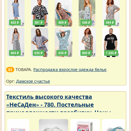
832 ₽
381 ₽
889 ₽
508 ₽
584 ₽
864 ₽
635 ₽
635 ₽
800 ₽
1 245 ₽
ТОВАРА.
Распродажа взрослое одежда белье
.
93
Орг:
Дамское счастье
Текстиль высокого качества
«НеСаДен» - 780. Постельные
принадлежности вразбивку. Цены
упали