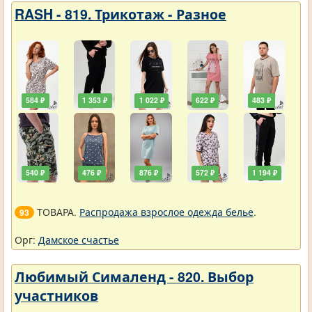
RASH - 819. Трикотаж - Разное
584 ₽
1 353 ₽
1 022 ₽
622 ₽
483 ₽
540 ₽
476 ₽
876 ₽
572 ₽
1 194 ₽
ТОВАРА.
Распродажа взрослое одежда белье
.
93
Орг:
Дамское счастье
Любимый Сималенд - 820. Выбор
участников