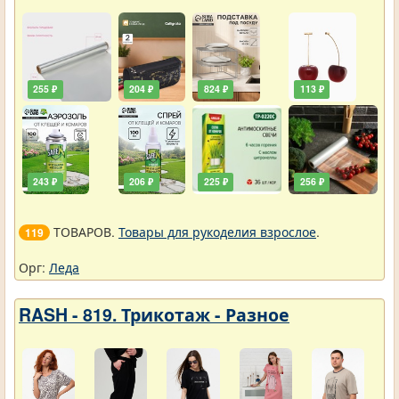
255 ₽
204 ₽
824 ₽
113 ₽
243 ₽
206 ₽
225 ₽
256 ₽
ТОВАРОВ.
Товары для рукоделия взрослое
.
119
Орг:
Леда
RASH - 819. Трикотаж - Разное