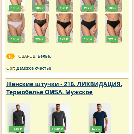
198 ₽
188 ₽
198 ₽
217 ₽
188 ₽
198 ₽
224 ₽
173 ₽
188 ₽
221 ₽
ТОВАРОВ.
Белье
.
30
Орг:
Дамское счастье
Женские штучки - 218. ЛИКВИДАЦИЯ.
Термобелье OMSA. Мужское
1 440 ₽
1 032 ₽
672 ₽