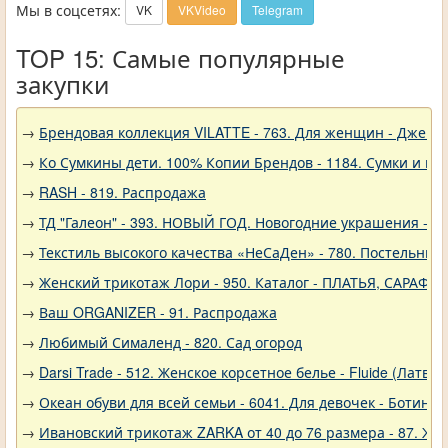
Мы в соцсетях:
VK
VKVideo
Telegram
TOP 15: Самые популярные
закупки
→
Брендовая коллекция VILATTE - 763. Для женщин - Джемп
→
Ко Сумкины дети. 100% Копии Брендов - 1184. Сумки и кл
→
RASH - 819. Распродажа
→
ТД "Галеон" - 393. НОВЫЙ ГОД. Новогодние украшения - Р
→
Текстиль высокого качества «НеСаДен» - 780. Постельны
→
Женский трикотаж Лори - 950. Каталог - ПЛАТЬЯ, САРАФА
→
Ваш ORGANIZER - 91. Распродажа
→
Любимый Сималенд - 820. Сад огород
→
Darsi Trade - 512. Женское корсетное белье - Fluide (Латвия
→
Океан обуви для всей семьи - 6041. Для девочек - Ботинки
→
Ивановский трикотаж ZARKA от 40 до 76 размера - 87. Же