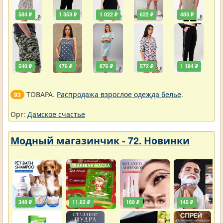
584 ₽
1 353 ₽
1 022 ₽
622 ₽
483 ₽
540 ₽
476 ₽
876 ₽
572 ₽
1 194 ₽
ТОВАРА.
Распродажа взрослое одежда белье
.
93
Орг:
Дамское счастье
Модный магазинчик - 72. Новинки
348 ₽
11,62 ₽
189 ₽
145 ₽