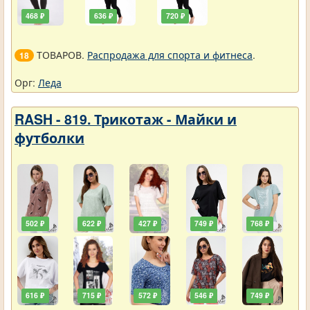
468 ₽
636 ₽
720 ₽
ТОВАРОВ.
Распродажа для спорта и фитнеса
.
18
Орг:
Леда
RASH - 819. Трикотаж - Майки и
футболки
502 ₽
622 ₽
427 ₽
749 ₽
768 ₽
616 ₽
715 ₽
572 ₽
546 ₽
749 ₽