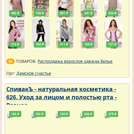
495 ₽
159 ₽
381 ₽
241 ₽
254 ₽
314 ₽
762 ₽
311 ₽
168 ₽
127 ₽
ТОВАРОВ.
Распродажа взрослое одежда белье
.
35
Орг:
Дамское счастье
СпивакЪ - натуральная косметика -
626. Уход за лицом и полостью рта -
Разное
192 ₽
192 ₽
192 ₽
226 ₽
278 ₽