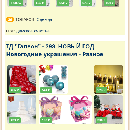
1 080 ₽
635 ₽
660 ₽
673 ₽
464 ₽
ТОВАРОВ.
Одежда
.
36
Орг:
Дамское счастье
ТД "Галеон" - 393. НОВЫЙ ГОД.
Новогодние украшения - Разное
466 ₽
541 ₽
223 ₽
439 ₽
190 ₽
336 ₽