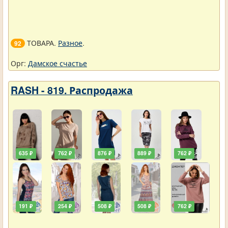
ТОВАРА.
Разное
.
92
Орг:
Дамское счастье
RASH - 819. Распродажа
635 ₽
762 ₽
876 ₽
889 ₽
762 ₽
191 ₽
254 ₽
508 ₽
508 ₽
762 ₽