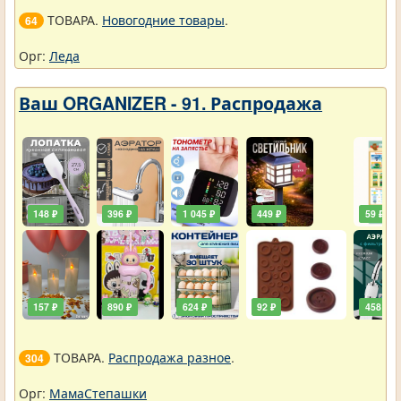
ТОВАРА.
Новогодние товары
.
64
Орг:
Леда
Ваш ORGANIZER - 91. Распродажа
148 ₽
396 ₽
1 045 ₽
449 ₽
59 ₽
157 ₽
890 ₽
624 ₽
92 ₽
458 ₽
ТОВАРА.
Распродажа разное
.
304
Орг:
МамаСтепашки