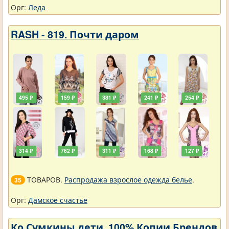
Орг:
Леда
RASH - 819. Почти даром
495 ₽
159 ₽
381 ₽
241 ₽
254 ₽
314 ₽
762 ₽
311 ₽
168 ₽
127 ₽
ТОВАРОВ.
Распродажа взрослое одежда белье
.
35
Орг:
Дамское счастье
Ко Сумкины дети. 100% Копии Брендов