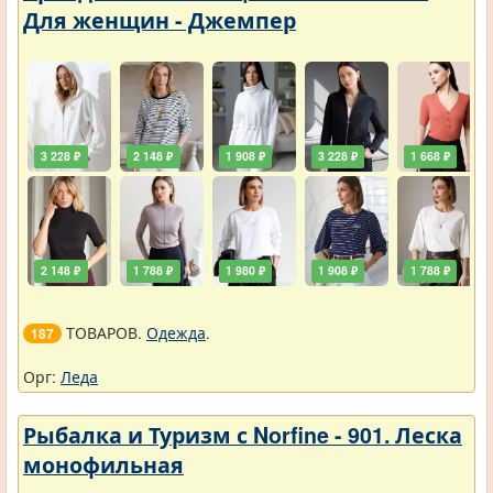
Для женщин - Джемпер
3 228 ₽
2 148 ₽
1 908 ₽
3 228 ₽
1 668 ₽
2 148 ₽
1 788 ₽
1 980 ₽
1 908 ₽
1 788 ₽
ТОВАРОВ.
Одежда
.
187
Орг:
Леда
Рыбалка и Туризм с Norfine - 901. Леска
монофильная