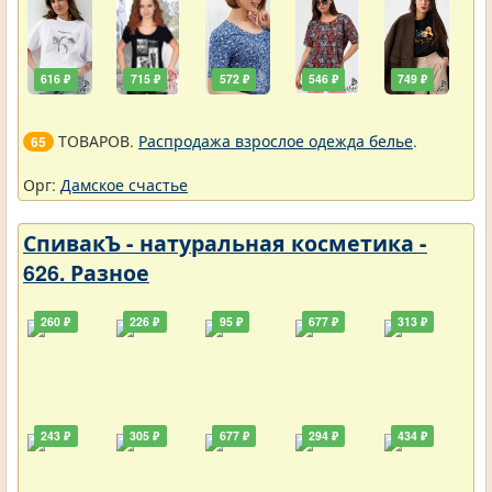
616 ₽
715 ₽
572 ₽
546 ₽
749 ₽
ТОВАРОВ.
Распродажа взрослое одежда белье
.
65
Орг:
Дамское счастье
СпивакЪ - натуральная косметика -
626. Разное
260 ₽
226 ₽
95 ₽
677 ₽
313 ₽
243 ₽
305 ₽
677 ₽
294 ₽
434 ₽