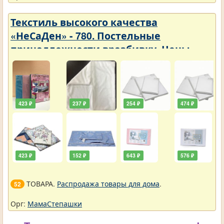
Текстиль высокого качества
«НеСаДен» - 780. Постельные
принадлежности вразбивку. Цены
упали
423 ₽
237 ₽
254 ₽
474 ₽
423 ₽
152 ₽
643 ₽
576 ₽
ТОВАРА.
Распродажа товары для дома
.
52
Орг:
МамаСтепашки