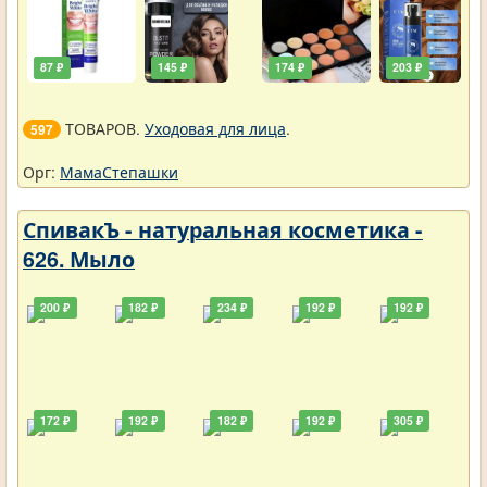
87 ₽
145 ₽
174 ₽
203 ₽
ТОВАРОВ.
Уходовая для лица
.
597
Орг:
МамаСтепашки
СпивакЪ - натуральная косметика -
626. Мыло
200 ₽
182 ₽
234 ₽
192 ₽
192 ₽
172 ₽
192 ₽
182 ₽
192 ₽
305 ₽