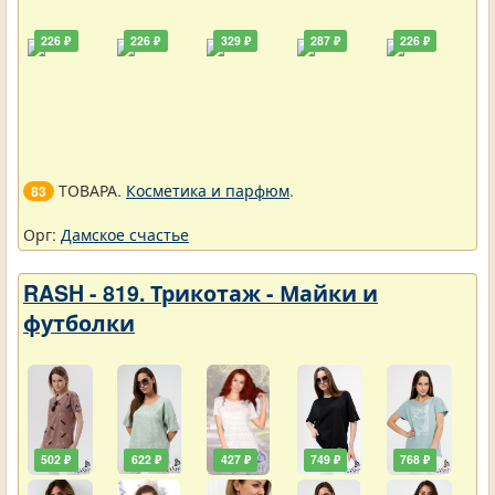
226 ₽
226 ₽
329 ₽
287 ₽
226 ₽
ТОВАРА.
Косметика и парфюм
.
83
Орг:
Дамское счастье
RASH - 819. Трикотаж - Майки и
футболки
502 ₽
622 ₽
427 ₽
749 ₽
768 ₽