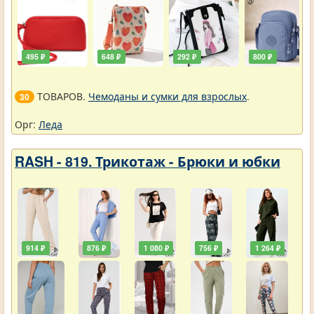
495 ₽
648 ₽
292 ₽
800 ₽
ТОВАРОВ.
Чемоданы и сумки для взрослых
.
30
Орг:
Леда
RASH - 819. Трикотаж - Брюки и юбки
914 ₽
876 ₽
1 080 ₽
756 ₽
1 264 ₽