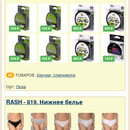
534 ₽
534 ₽
883 ₽
883 ₽
534 ₽
534 ₽
883 ₽
154 ₽
ТОВАРОВ.
Удочки, спиннинги
.
99
Орг:
Леда
RASH - 819. Нижнее белье