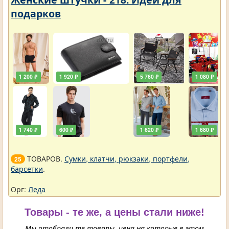
подарков
1 200 ₽
1 920 ₽
5 760 ₽
1 080 ₽
1 740 ₽
600 ₽
1 620 ₽
1 680 ₽
ТОВАРОВ.
Сумки, клатчи, рюкзаки, портфели,
25
барсетки
.
Орг:
Леда
Товары - те же, а цены стали ниже!
Мы отобрали те товары, цена на которые в этом