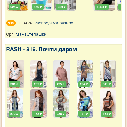
624 ₽
449 ₽
820 ₽
1 481 ₽
111 
ТОВАРА.
Распродажа разное
.
304
Орг:
МамаСтепашки
RASH - 819. Почти даром
381 ₽
237 ₽
495 ₽
254 ₽
311 ₽
572 ₽
183 ₽
286 ₽
191 ₽
184 ₽