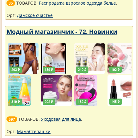
ТОВАРОВ.
Распродажа взрослое одежда белье
.
35
Орг:
Дамское счастье
Модный магазинчик - 72. Новинки
203 ₽
189 ₽
240 ₽
102 ₽
319 ₽
202 ₽
182 ₽
145 ₽
ТОВАРОВ.
Уходовая для лица
.
597
Орг:
МамаСтепашки