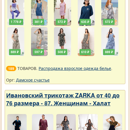
1 778 ₽
381 ₽
572 ₽
635 ₽
572 ₽
889 ₽
597 ₽
508 ₽
610 ₽
889 ₽
ТОВАРОВ.
Распродажа взрослое одежда белье
.
189
Орг:
Дамское счастье
Ивановский трикотаж ZARKA от 40 до
76 размера - 87. Женщинам - Халат