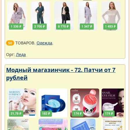
1 336 ₽
2 700 ₽
8 770 ₽
1 347 ₽
1 493 ₽
ТОВАРОВ.
Одежда
.
50
Орг:
Леда
Модный магазинчик - 72. Патчи от 7
рублей
21,78 ₽
182 ₽
174 ₽
174 ₽