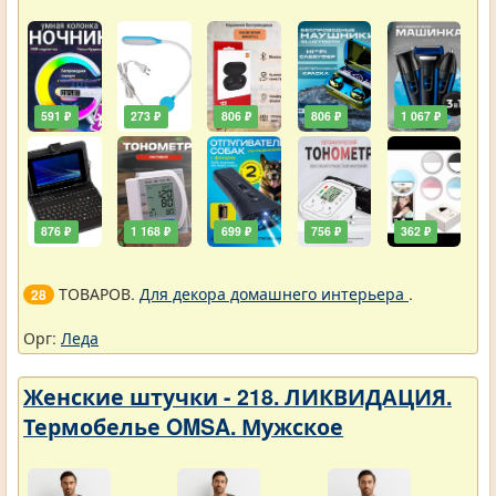
591 ₽
273 ₽
806 ₽
806 ₽
1 067 ₽
876 ₽
1 168 ₽
699 ₽
756 ₽
362 ₽
ТОВАРОВ.
Для декора домашнего интерьера
.
28
Орг:
Леда
Женские штучки - 218. ЛИКВИДАЦИЯ.
Термобелье OMSA. Мужское