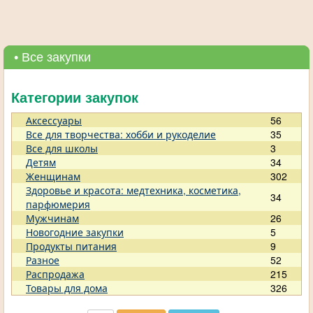
• Все закупки
Категории закупок
Аксессуары
56
Все для творчества: хобби и рукоделие
35
Все для школы
3
Детям
34
Женщинам
302
Здоровье и красота: медтехника, косметика,
34
парфюмерия
Мужчинам
26
Новогодние закупки
5
Продукты питания
9
Разное
52
Распродажа
215
Товары для дома
326