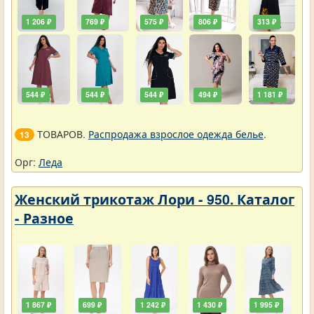
1 206 ₽
769 ₽
575 ₽
806 ₽
313 ₽
544 ₽
544 ₽
544 ₽
494 ₽
1 181 ₽
ТОВАРОВ.
Распродажа взрослое одежда белье
.
13
Орг:
Леда
Женский трикотаж Лори - 950. Каталог
- Разное
1 867 ₽
699 ₽
1 242 ₽
1 430 ₽
1 995 ₽