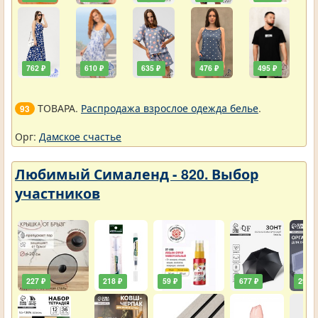
762 ₽
610 ₽
635 ₽
476 ₽
495 ₽
ТОВАРА.
Распродажа взрослое одежда белье
.
93
Орг:
Дамское счастье
Любимый Сималенд - 820. Выбор
участников
227 ₽
218 ₽
59 ₽
677 ₽
290 ₽