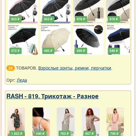
953 ₽
953 ₽
978 ₽
978 ₽
572 ₽
445 ₽
699 ₽
546 ₽
ТОВАРОВ.
Взрослые зонты, ремни, перчатки
.
25
Орг:
Леда
RASH - 819. Трикотаж - Разное
1 822 ₽
540 ₽
762 ₽
857 ₽
749 ₽