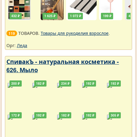
432 ₽
1 625 ₽
1 072 ₽
199 ₽
432 ₽
ТОВАРОВ.
Товары для рукоделия взрослое
.
119
Орг:
Леда
СпивакЪ - натуральная косметика -
626. Мыло
200 ₽
182 ₽
234 ₽
192 ₽
192 ₽
172 ₽
192 ₽
182 ₽
192 ₽
305 ₽