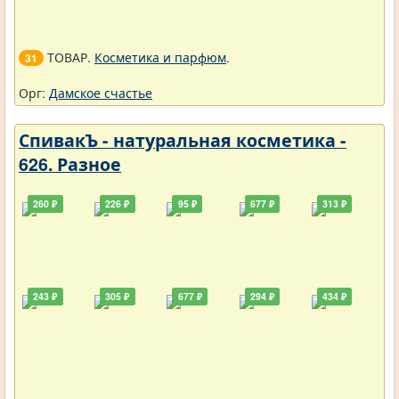
ТОВАР.
Косметика и парфюм
.
31
Орг:
Дамское счастье
СпивакЪ - натуральная косметика -
626. Разное
260 ₽
226 ₽
95 ₽
677 ₽
313 ₽
243 ₽
305 ₽
677 ₽
294 ₽
434 ₽