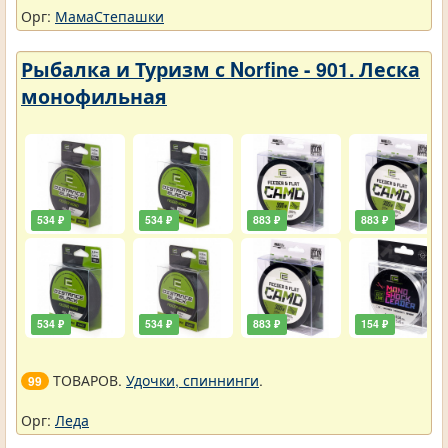
Орг:
МамаСтепашки
Рыбалка и Туризм с Norfine - 901. Леска
монофильная
534 ₽
534 ₽
883 ₽
883 ₽
534 ₽
534 ₽
883 ₽
154 ₽
ТОВАРОВ.
Удочки, спиннинги
.
99
Орг:
Леда