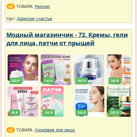
ТОВАРА.
Разное
.
92
Орг:
Дамское счастье
Модный магазинчик - 72. Кремы, гели
для лица, патчи от прыщей
202 ₽
145 ₽
363 ₽
160 ₽
94 ₽
145 ₽
254 ₽
203 ₽
ТОВАРА.
Уходовая для лица
.
43