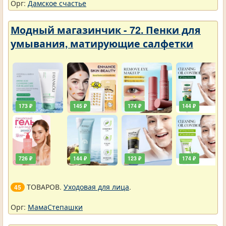
Орг:
Дамское счастье
Модный магазинчик - 72. Пенки для
умывания, матирующие салфетки
173 ₽
145 ₽
174 ₽
144 ₽
726 ₽
144 ₽
123 ₽
174 ₽
ТОВАРОВ.
Уходовая для лица
.
45
Орг:
МамаСтепашки