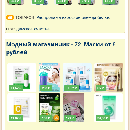
584 ₽
813 ₽
381 ₽
572 ₽
616 ₽
ТОВАРОВ.
Распродажа взрослое одежда белье
.
65
Орг:
Дамское счастье
Модный магазинчик - 72. Маски от 6
рублей
11,62 ₽
283 ₽
11,62 ₽
65 ₽
11,62 ₽
102 ₽
174 ₽
36,30 ₽