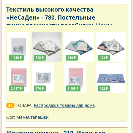
Текстиль высокого качества
«НеСаДен» - 780. Постельные
принадлежности вразбивку. Цены
упали
1 930 ₽
728 ₽
186 ₽
423 ₽
2 117 ₽
576 ₽
1 185 ₽
152 ₽
ТОВАРА.
Распродажа товары для дома
.
52
Орг:
МамаСтепашки
Женские штучки - 218. Идеи для