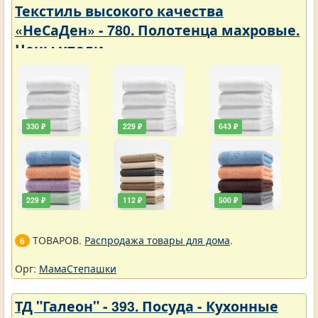
Текстиль высокого качества
«НеСаДен» - 780. Полотенца махровые.
Цены упали
330 ₽
229 ₽
643 ₽
229 ₽
112 ₽
500 ₽
ТОВАРОВ.
Распродажа товары для дома
.
6
Орг:
МамаСтепашки
ТД "Галеон" - 393. Посуда - Кухонные