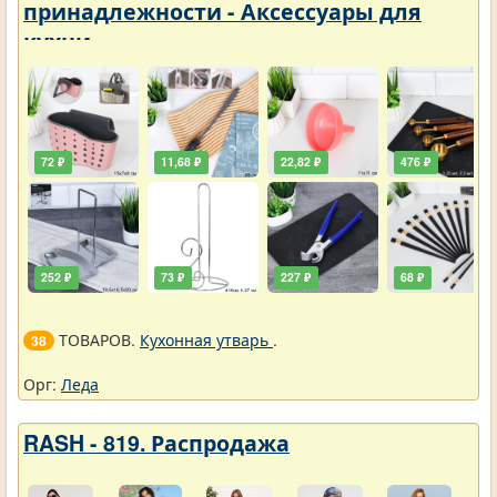
принадлежности - Аксессуары для
кухни
72 ₽
11,68 ₽
22,82 ₽
476 ₽
252 ₽
73 ₽
227 ₽
68 ₽
ТОВАРОВ.
Кухонная утварь
.
38
Орг:
Леда
RASH - 819. Распродажа