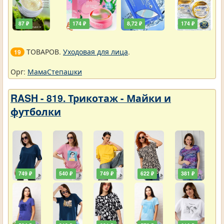
87 ₽
174 ₽
8,72 ₽
174 ₽
ТОВАРОВ.
Уходовая для лица
.
19
Орг:
МамаСтепашки
RASH - 819. Трикотаж - Майки и
футболки
749 ₽
540 ₽
749 ₽
622 ₽
381 ₽