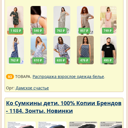
1 822 ₽
540 ₽
762 ₽
857 ₽
749 ₽
762 ₽
610 ₽
635 ₽
476 ₽
495 ₽
ТОВАРА.
Распродажа взрослое одежда белье
.
93
Орг:
Дамское счастье
Ко Сумкины дети. 100% Копии Брендов
- 1184. Зонты. Новинки