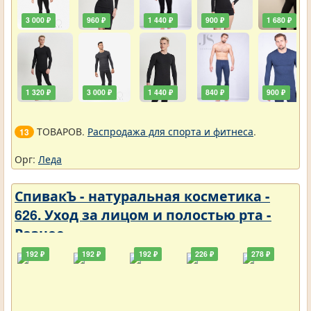
3 000 ₽
960 ₽
1 440 ₽
900 ₽
1 680 ₽
1 320 ₽
3 000 ₽
1 440 ₽
840 ₽
900 ₽
ТОВАРОВ.
Распродажа для спорта и фитнеса
.
13
Орг:
Леда
СпивакЪ - натуральная косметика -
626. Уход за лицом и полостью рта -
Разное
192 ₽
192 ₽
192 ₽
226 ₽
278 ₽