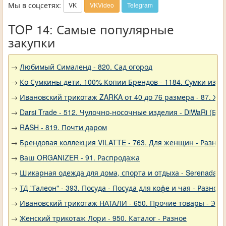
Мы в соцсетях:
VK
VKVideo
Telegram
TOP 14: Самые популярные
закупки
→
Любимый Сималенд - 820. Сад огород
→
Ко Сумкины дети. 100% Копии Брендов - 1184. Сумки из н
→
Ивановский трикотаж ZARKA от 40 до 76 размера - 87. Же
→
Darsi Trade - 512. Чулочно-носочные изделия - DiWaRi (Бел
→
RASH - 819. Почти даром
→
Брендовая коллекция VILATTE - 763. Для женщин - Разное
→
Ваш ORGANIZER - 91. Распродажа
→
Шикарная одежда для дома, спорта и отдыха - Serenada - 
→
ТД "Галеон" - 393. Посуда - Посуда для кофе и чая - Разное
→
Ивановский трикотаж НАТАЛИ - 650. Прочие товары - Эле
→
Женский трикотаж Лори - 950. Каталог - Разное