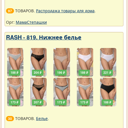
ТОВАРОВ.
Распродажа товары для дома
.
97
Орг:
МамаСтепашки
RASH - 819. Нижнее белье
188 ₽
204 ₽
196 ₽
188 ₽
221 ₽
173 ₽
207 ₽
173 ₽
173 ₽
188 ₽
ТОВАРОВ.
Белье
.
30