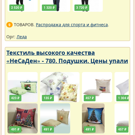
2 520 ₽
1 320 ₽
3 720 ₽
ТОВАРОВ.
Распродажа для спорта и фитнеса
.
9
Орг:
Леда
Текстиль высокого качества
«НеСаДен» - 780. Подушки. Цены упали
423 ₽
135 ₽
457 ₽
1 304 ₽
491 ₽
491 ₽
491 ₽
457 ₽