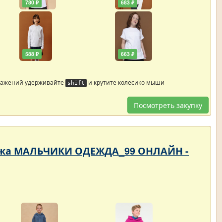
780 ₽
683 ₽
588 ₽
663 ₽
ражений удерживайте
и крутите колесико мыши
shift
Посмотреть закупку
родажа МАЛЬЧИКИ ОДЕЖДА_99 ОНЛАЙН -