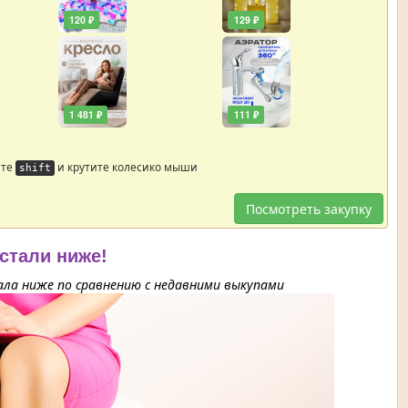
120 ₽
129 ₽
1 481 ₽
111 ₽
йте
и крутите колесико мыши
shift
Посмотреть закупку
 стали ниже!
ла ниже по сравнению с недавними выкупами