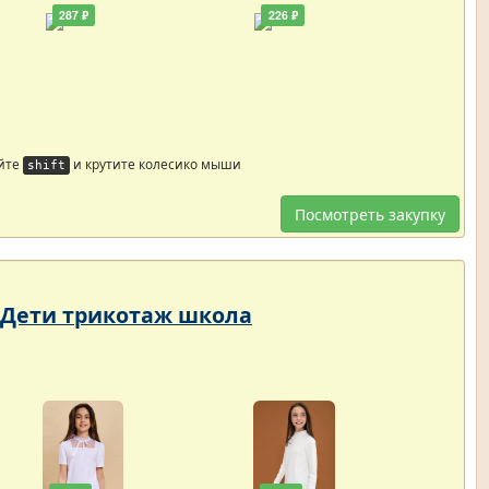
287 ₽
226 ₽
йте
и крутите колесико мыши
shift
Посмотреть закупку
- Дети трикотаж школа