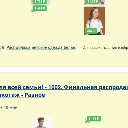
1 763 ₽
1 405 ₽
1 492 ₽
867 ₽
ОВ.
Распродажа детское одежда белье
.
Для пролистывания изоб
 для всей семьи! - 1002. Финальная расп
икотаж - Разное
з 10 мин.
1 198 ₽