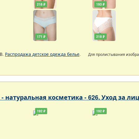
218 ₽
193 ₽
171 ₽
218 ₽
В.
Распродажа детское одежда белье
.
Для пролистывания изобр
- натуральная косметика - 626. Уход за ли
192 ₽
192 ₽