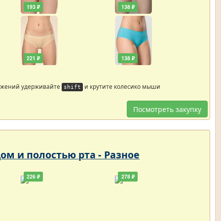
193 ₽
138 ₽
221 ₽
138 ₽
ажений удерживайте
и крутите колесико мыши
shift
Посмотреть закупку
цом и полостью рта - Разное
226 ₽
278 ₽