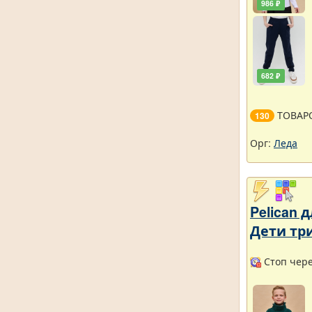
986 ₽
682 ₽
ТОВАР
130
Орг:
Леда
Pelican
Дети тр
Стоп чере