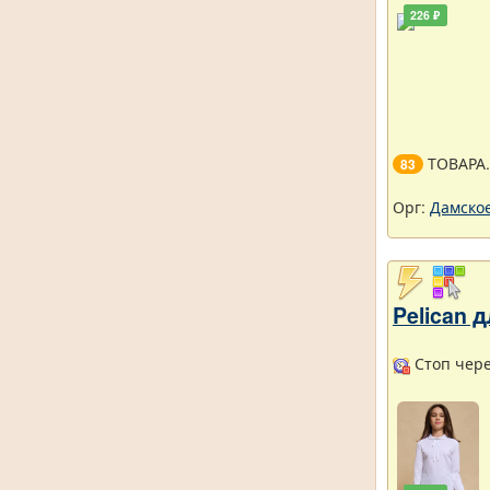
226 ₽
ТОВАРА
83
Орг:
Дамское
Pelican
Стоп чере