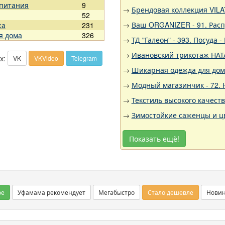
 питания
9
→
Брендовая коллекция VILA
52
→
Ваш ORGANIZER - 91. Рас
жа
231
я дома
326
→
ТД "Галеон" - 393. Посуда -
→
Ивановский трикотаж НАТА
х:
VK
VKVideo
Telegram
→
Шикарная одежда для дома,
→
Модный магазинчик - 72.
→
Текстиль высокого качест
→
Зимостойкие саженцы и цв
Показать ещё!
ое
Уфамама рекомендует
Мегабыстро
Стало дешевле
Нови