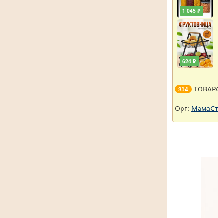
1 045 ₽
624 ₽
ТОВАР
304
Орг:
МамаСт