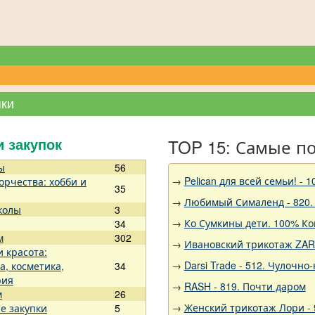
пки
TOP 15: Самые п
и закупок
ы
56
→
Pelican для всей семьи!
орчества: хобби и
35
→
Любимый Сималенд - 820. 
колы
3
→
Ко Сумкины дети. 100% Ко
34
м
302
→
Ивановский трикотаж ZARK
и красота:
→
Darsi Trade - 512. Чулочно
а, косметика,
34
рия
→
RASH - 819. Почти даром
м
26
→
Женский трикотаж Лори - 9
е закупки
5