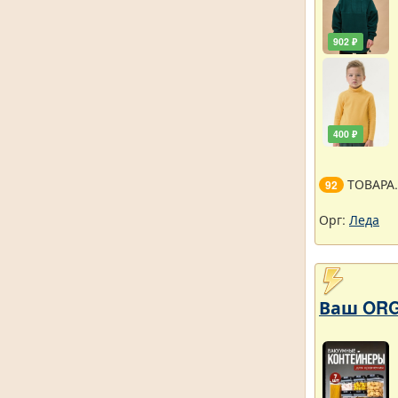
902 ₽
400 ₽
ТОВАРА
92
Орг:
Леда
Ваш ORG