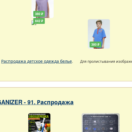
380 ₽
842 ₽
380 ₽
.
Распродажа детское одежда белье
.
Для пролистывания изобра
ANIZER - 91. Распродажа