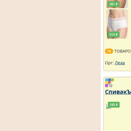
201 ₽
213 ₽
ТОВАРО
78
Орг:
Леда
СпивакЪ 
192 ₽