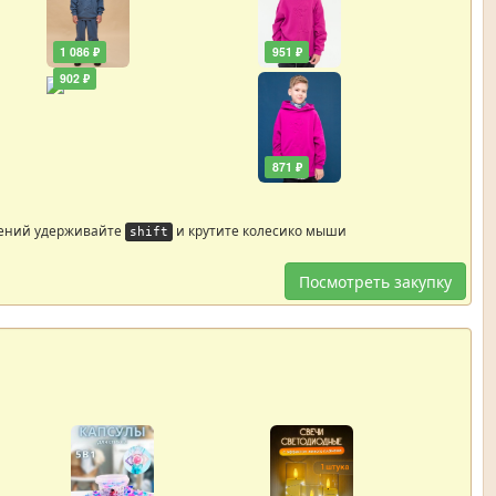
1 086 ₽
951 ₽
902 ₽
871 ₽
жений удерживайте
и крутите колесико мыши
shift
Посмотреть закупку