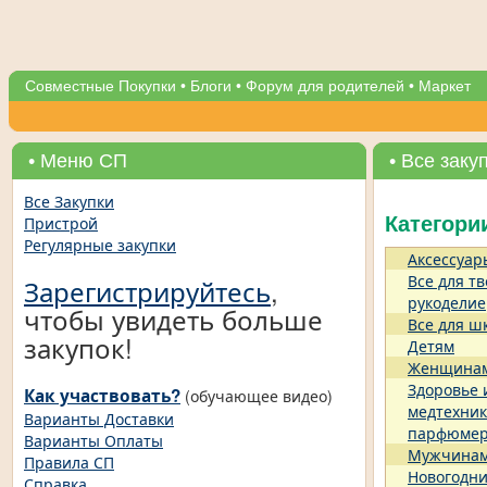
Совместные Покупки
•
Блоги
•
Форум для родителей
•
Маркет
• Меню СП
• Все заку
Все Закупки
Пристрой
Категори
Регулярные закупки
Аксессуар
Все для тв
Зарегистрируйтесь
,
рукоделие
чтобы увидеть больше
Все для ш
закупок!
Детям
Женщина
Здоровье 
Как участвовать?
(обучающее видео)
медтехник
Варианты Доставки
парфюме
Варианты Оплаты
Мужчина
Правила СП
Новогодни
Справка