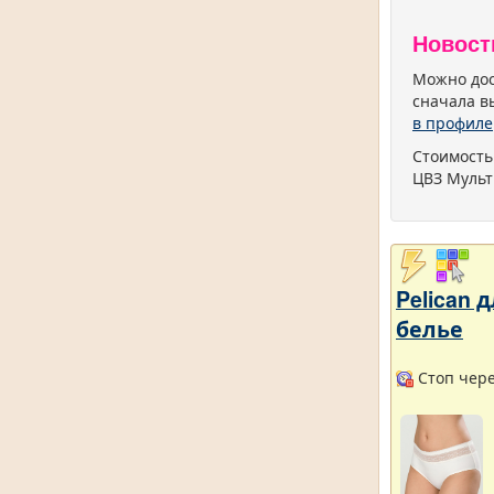
Новост
Можно дос
сначала в
в профиле
Стоимость
ЦВЗ Мульт
Pelican
белье
Стоп чере